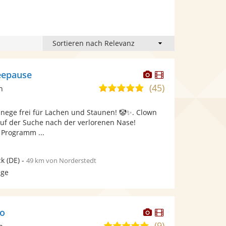
Dieser
Dieser
eepause
Künstler
Künstler
(45)
4,9
n
stellt
stellt
von
Fotos
Videos
ege frei für Lachen und Staunen! 🤡✨. Clown
5
bereit.
bereit.
Auf der Suche nach der verlorenen Nase!
Sternen
 Programm ...
ck
(DE)
-
49 km von Norderstedt
age
Dieser
Dieser
o
Künstler
Künstler
(9)
4,9