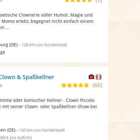
n
stellt
stellt
von
Fotos
Videos
etische Clownerie voller Humor, Magie und
5
bereit.
bereit.
 Momo erlebt, begegnet nicht einfach einem
Sternen
m ...
burg
(DE)
-
128 km von Norderstedt
age
Dieser
Dieser
 Clown & Spaßkellner
Künstler
Künstler
(66)
5,0
n
stellt
stellt
von
Fotos
Videos
omime oder komischer Kellner - Clown Piccolo
5
bereit.
bereit.
t mit seiner Clown- oder Spaßkellner-Show bei
Sternen
sen
(DE)
-
145 km von Norderstedt
 500 € pro Auftritt)