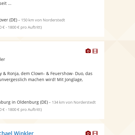
eit ...
over
(DE)
-
150 km von Norderstedt
0 € - 1800 € pro Auftritt)
Dieser
Dieser
Künstler
Künstler
ler
stellt
stellt
Fotos
Videos
ly & Ronja, dem Clown- & Feuershow- Duo, das
bereit.
bereit.
unvergesslich machen wird! Mit Jonglage,
burg in Oldenburg
(DE)
-
134 km von Norderstedt
0 € - 1800 € pro Auftritt)
Dieser
Dieser
hael Winkler