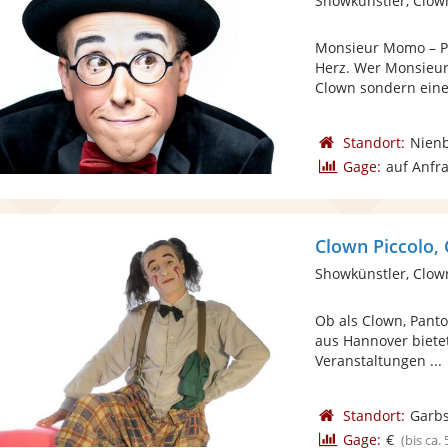
Showkünstler, Clow
Monsieur Momo – Po
Herz. Wer Monsieur
Clown sondern eine
Standort:
Nien
Gage:
auf Anfr
Clown Piccolo,
Showkünstler, Clow
Ob als Clown, Pant
aus Hannover biete
Veranstaltungen ...
Standort:
Garb
Gage:
€
(bis ca.