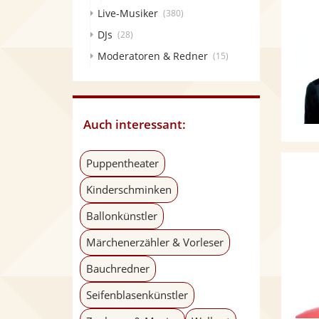
Live-Musiker
(380)
DJs
(28)
Moderatoren & Redner
(15)
Auch interessant:
Puppentheater
Kinderschminken
Ballonkünstler
Märchenerzähler & Vorleser
Bauchredner
Seifenblasenkünstler