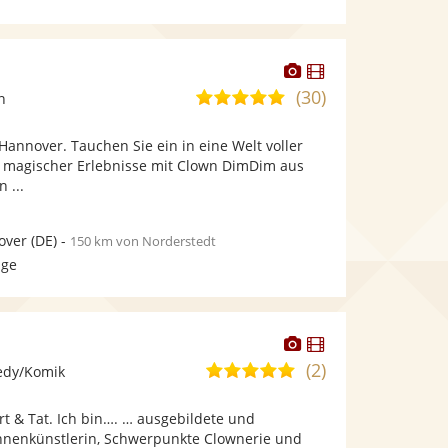
Dieser
Dieser
Künstler
Künstler
(30)
4,9
n
stellt
stellt
von
Fotos
Videos
annover. Tauchen Sie ein in eine Welt voller
5
bereit.
bereit.
 magischer Erlebnisse mit Clown DimDim aus
Sternen
 ...
over
(DE)
-
150 km von Norderstedt
age
Dieser
Dieser
Künstler
Künstler
(2)
5,0
edy/Komik
stellt
stellt
von
Fotos
Videos
t & Tat. Ich bin…. … ausgebildete und
5
bereit.
bereit.
hnenkünstlerin, Schwerpunkte Clownerie und
Sternen