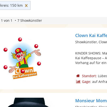
Umkreis: 150 km zurücksetzen
reis: 150 km
 1 von 1
7 Showkünstler
Clown Kai Kaff
Showkünstler, Clow
KINDER SHOWS: Man
Kai Kaffeepause – 
Vorhang auf für ein
Standort:
Lübe
Gage:
auf Anfr
Monsieur Mom