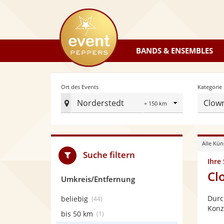
eventpeppers
BANDS & ENSEMBLES
Radius
Ort des Events
Kategorie
Norderstedt
Clow
Ort
des
Events
Alle Kün
festlegen
Suche filtern
Ihre
Cl
Umkreis/Entfernung
Durc
beliebig
(44)
Konz
bis 50 km
(1)