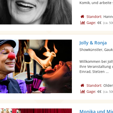
Komik, und arbeite s
Standort:
Hann
Gage:
€€
(ca. 50
Jolly & Ronja
Showkünstler, Gauk
Willkommen bei Jol
Ihre Veranstaltung 
Einrad, Stelzen ...
Standort:
Olden
Gage:
€€
(ca. 50
Monika und Mic