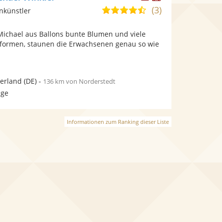
Künstler
Künstler
(3)
4,7
nkünstler
stellt
stellt
von
Fotos
Videos
chael aus Ballons bunte Blumen und viele
5
bereit.
bereit.
 formen, staunen die Erwachsenen genau so wie
Sternen
erland
(DE)
-
136 km von Norderstedt
age
Informationen zum Ranking dieser Liste