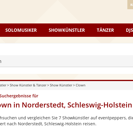
K
SOLOMUSIKER
SHOWKÜNSTLER
TÄNZER
DJS
n
stler
>
Show Künstler & Tänzer
>
Show Künstler
>
Clown
 Suchergebnisse für
own in Norderstedt, Schleswig-Holstein
hsuchen und vergleichen Sie 7 Showkünstler auf eventpeppers, die
ert nach Norderstedt, Schleswig-Holstein reisen.