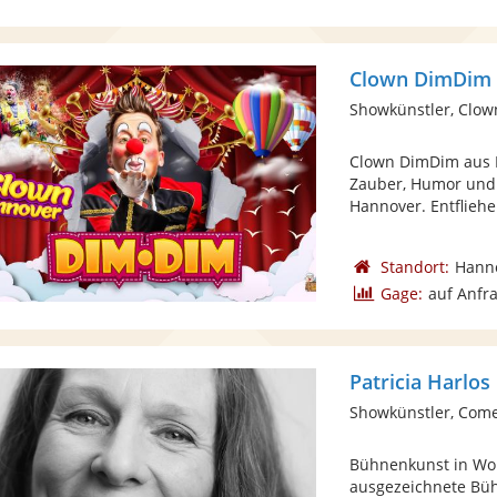
Clown DimDim
Showkünstler, Clow
Clown DimDim aus H
Zauber, Humor und
Hannover. Entfliehen
Standort:
Hann
Gage:
auf Anfr
Patricia Harlos
Showkünstler, Com
Bühnenkunst in Wor
ausgezeichnete Bü