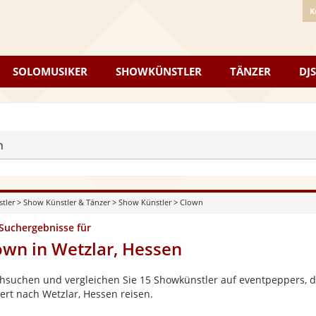
K
SOLOMUSIKER
SHOWKÜNSTLER
TÄNZER
DJS
n
stler
>
Show Künstler & Tänzer
>
Show Künstler
>
Clown
 Suchergebnisse für
own in Wetzlar, Hessen
hsuchen und vergleichen Sie 15 Showkünstler auf eventpeppers, di
ert nach Wetzlar, Hessen reisen.