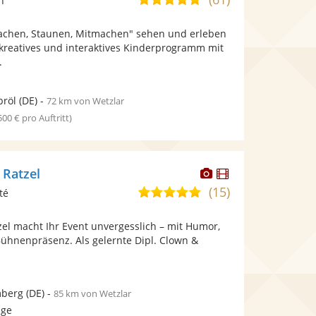
n
stellt
von
Fotos
achen, Staunen, Mitmachen" sehen und erleben
5
bereit.
 kreatives und interaktives Kinderprogramm mit
Sternen
.
röl
(DE)
-
72 km von Wetzlar
 500 € pro Auftritt)
Dieser
Dieser
 Ratzel
Künstler
Künstler
(15)
4,9
té
stellt
stellt
von
Fotos
Videos
el macht Ihr Event unvergesslich – mit Humor,
5
bereit.
bereit.
Bühnenpräsenz. Als gelernte Dipl. Clown &
Sternen
mberg
(DE)
-
85 km von Wetzlar
age