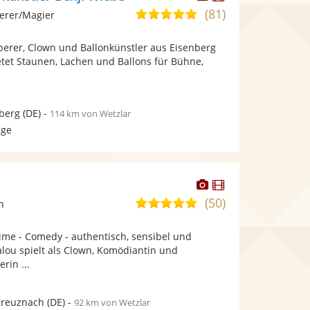
Künstler
Künstler
(81)
5,0
erer/Magier
stellt
stellt
von
Fotos
Videos
berer, Clown und Ballonkünstler aus Eisenberg
5
bereit.
bereit.
ietet Staunen, Lachen und Ballons für Bühne,
Sternen
berg
(DE)
-
114 km von Wetzlar
age
Dieser
Dieser
Künstler
Künstler
(50)
5,0
n
stellt
stellt
von
Fotos
Videos
ime - Comedy - authentisch, sensibel und
5
bereit.
bereit.
Balou spielt als Clown, Komödiantin und
Sternen
rin ...
Kreuznach
(DE)
-
92 km von Wetzlar