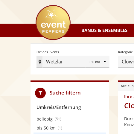
eventpeppers
BANDS & ENSEMBLES
Radius
Ort des Events
Kategorie
Wetzlar
Clow
Ort
des
Events
Alle Kün
festlegen
Suche filtern
Ihre
Cl
Umkreis/Entfernung
Durc
beliebig
(51)
Konz
bis 50 km
(1)