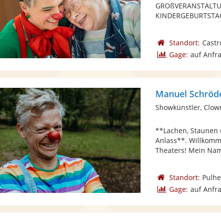
GROßVERANSTALTUNG
KINDERGEBURTSTAG
Standort:
Castr
Gage:
auf Anfr
Manuel Schröd
Showkünstler, Clow
**Lachen, Staunen 
Anlass**. Willkomm
Theaters! Mein Name 
Standort:
Pulh
Gage:
auf Anfr