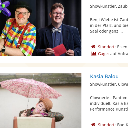
Showkünstler, Zaub
Benji Wiebe ist Zau
in der Pfalz, und b
Saal oder ganz ...
Standort:
Eisen
Gage:
auf Anfr
Kasia Balou
Showkünstler, Clow
Clownerie - Pantom
individuell. Kasia 
Performance Künstle
Standort:
Bad 