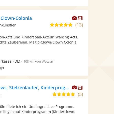
Dieser
Dieser
 Clown-Colonia
Künstler
Künstler
(13)
4,9
nkünstler
stellt
stellt
von
Fotos
Videos
lon-Acts und Kinderspaß-Akteur, Walking Acts.
5
bereit.
bereit.
echte Zaubereien. Magic-Clown/Clown Colonia:
Sternen
rkassel
(DE)
-
108 km von Wetzlar
age
Dieser
Dieser
Clown Olli - Shows, Stelzenläufer, Kinderprogramm
Künstler
Künstler
(5)
4,8
n
stellt
stellt
von
Fotos
Videos
Köln biete ich ein Umfangreiches Programm.
5
bereit.
bereit.
e liegen auf Kinderprogramm (Kinderclown,
Sternen