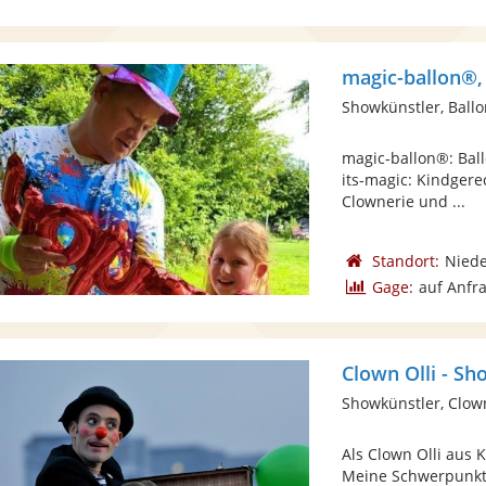
magic-ballon®,
Showkünstler, Ballo
magic-ballon®: Bal
its-magic: Kindger
Clownerie und ...
Standort:
Niede
Gage:
auf Anfr
Showkünstler, Clow
Als Clown Olli aus 
Meine Schwerpunkt