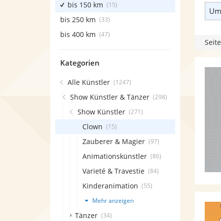
bis 150 km
(15)
Umk
bis 250 km
(33)
bis 400 km
(47)
Seite
Kategorien
Alle Künstler
(1247)
Show Künstler & Tänzer
(298)
Show Künstler
(271)
Clown
(15)
Zauberer & Magier
(97)
Animationskünstler
(86)
Varieté & Travestie
(84)
Kinderanimation
(55)
Mehr anzeigen
Tänzer
(34)