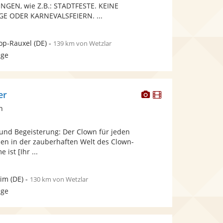
bereit.
bereit.
EN, wie Z.B.: STADTFESTE. KEINE
Sternen
E ODER KARNEVALSFEIERN. ...
op-Rauxel
(DE)
-
139 km von Wetzlar
age
Dieser
Dieser
er
Künstler
Künstler
n
stellt
stellt
Fotos
Videos
und Begeisterung: Der Clown für jeden
bereit.
bereit.
en in der zauberhaften Welt des Clown-
ist [Ihr ...
eim
(DE)
-
130 km von Wetzlar
age