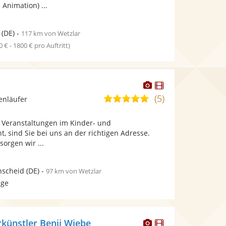
Animation) ...
(DE)
-
117 km von Wetzlar
0 € - 1800 € pro Auftritt)
Dieser
Dieser
Künstler
Künstler
(5)
5,0
enläufer
stellt
stellt
von
Fotos
Videos
Veranstaltungen im Kinder- und
5
bereit.
bereit.
t, sind Sie bei uns an der richtigen Adresse.
Sternen
sorgen wir ...
nscheid
(DE)
-
97 km von Wetzlar
age
Dieser
Dieser
künstler Benji Wiebe