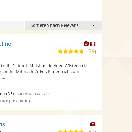
Dieser
Dieser
oline
Künstler
Künstler
(39)
4,9
n
stellt
stellt
von
Fotos
Videos
 treibt´s bunt. Meist mit kleinen Gästen oder
5
bereit.
bereit.
oren. Im Mitmach-Zirkus Pimpernell zum
Sternen
...
gen
(DE)
-
24 km von Wetzlar
 500 € pro Auftritt)
Dieser
ns
Künstler
(61)
5,0