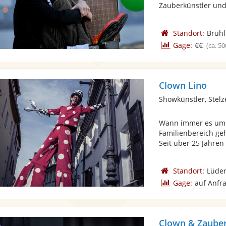
Zauberkünstler und 
Standort:
Brühl
Gage:
€€
(ca. 50
Clown Lino
Showkünstler, Stelz
Wann immer es um 
Familienbereich geh
Seit über 25 Jahren 
Standort:
Lüde
Gage:
auf Anfr
Clown & Zauber