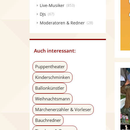
Live-Musiker
(853)
DJs
(67)
Moderatoren & Redner
(28)
Auch interessant:
Puppentheater
Kinderschminken
Ballonkünstler
Weihnachtsmann
Märchenerzähler & Vorleser
Bauchredner