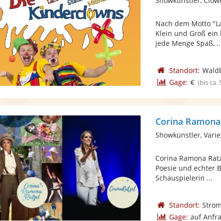
Showkünstler, Clow
Nach dem Motto "L
Klein und Groß ein
jede Menge Spaß, ..
Standort:
Waldb
Gage:
€
(bis ca.
Corina Ramona
Showkünstler, Varie
Corina Ramona Ratz
Poesie und echter 
Schauspielerin ...
Standort:
Stro
Gage:
auf Anfr