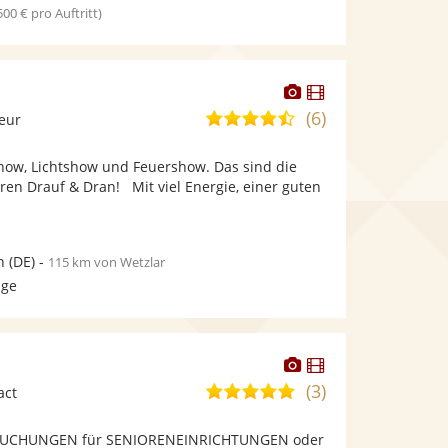
 500 € pro Auftritt)
Dieser
Dieser
Künstler
Künstler
(6)
4,6
leur
stellt
stellt
von
Fotos
Videos
show, Lichtshow und Feuershow. Das sind die
5
bereit.
bereit.
en Drauf & Dran! Mit viel Energie, einer guten
Sternen
.
n
(DE)
-
115 km von Wetzlar
age
Dieser
Dieser
Künstler
Künstler
(3)
5,0
act
stellt
stellt
von
Fotos
Videos
BUCHUNGEN für SENIORENEINRICHTUNGEN oder
5