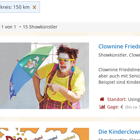
Umkreis: 150 km zurücksetzen
reis: 150 km
 1 von 1
15 Showkünstler
Clownine Fried
Showkünstler, Clow
Clownine Friedoline
aber auch mit Seni
Beispiel sind Kinder 
Standort:
Usin
Gage:
€
(bis ca.
Die Kinderclow