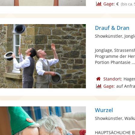
Gage:
€
(bis ca.
Drauf & Dran
Showkünstler, Jong
Jonglage, Strassen
Programme der Herr
Portion Phantasie ..
Standort:
Hage
Gage:
auf Anfr
Wurzel
Showkünstler, Walk
HAUPTSÄCHLICHE 