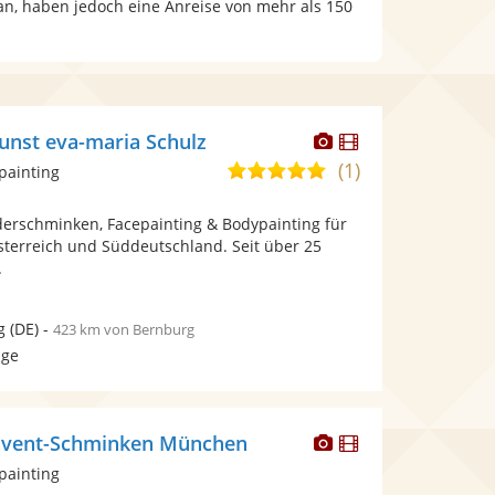
an, haben jedoch eine Anreise von mehr als 150
Dieser
Dieser
unst eva-maria Schulz
Künstler
Künstler
(1)
5,0
painting
stellt
stellt
von
Fotos
Videos
nderschminken, Facepainting & Bodypainting für
5
bereit.
bereit.
sterreich und Süddeutschland. Seit über 25
Sternen
.
g
(DE)
-
423 km von Bernburg
age
Dieser
Dieser
 Event-Schminken München
Künstler
Künstler
painting
stellt
stellt