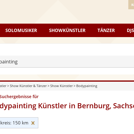
K
SOLOMUSIKER
SHOWKÜNSTLER
TÄNZER
DJS
painting
stler
>
Show Künstler & Tänzer
>
Show Künstler
>
Bodypainting
 Suchergebnisse für
dypainting Künstler in Bernburg, Sach
Umkreis: 150 km zurücksetzen
reis: 150 km