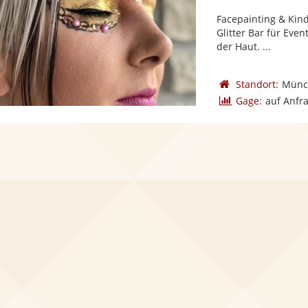
Facepainting & Kin
Glitter Bar für Eve
der Haut. ...
Standort:
Münc
Gage:
auf Anfr