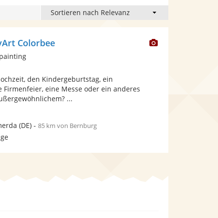
Dieser
yArt Colorbee
Künstler
painting
stellt
Fotos
Hochzeit, den Kindergeburtstag, ein
bereit.
ne Firmenfeier, eine Messe oder ein anderes
ußergewöhnlichem? ...
erda
(DE)
-
85 km von Bernburg
age