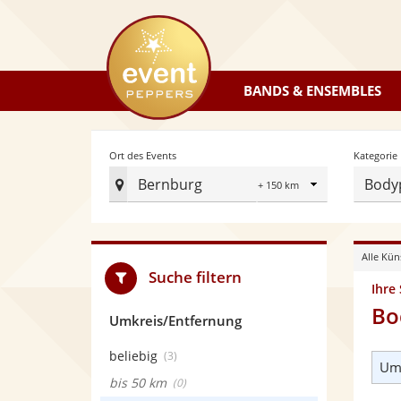
eventpeppers
BANDS & ENSEMBLES
Radius
Ort des Events
Kategorie
Bernburg
Body
Ort
des
Events
Alle Kün
festlegen
Suche filtern
Ihre
Bo
Umkreis/Entfernung
beliebig
(3)
Umk
bis 50 km
(0)