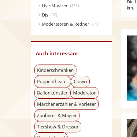
Die 
Live-Musiker
(433)
km.
DJs
(37)
Moderatoren & Redner
(21)
Auch interessant:
Kinderschminken
Puppentheater
Clown
Ballonkünstler
Moderator
Märchenerzähler & Vorleser
Zauberer & Magier
Tiershow & Dressur