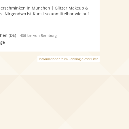
Fotos
Videos
derschminken in München | Glitzer Makeup &
bereit.
bereit.
nts. Nirgendwo ist Kunst so unmittelbar wie auf
hen
(DE)
-
406 km von Bernburg
age
Informationen zum Ranking dieser Liste