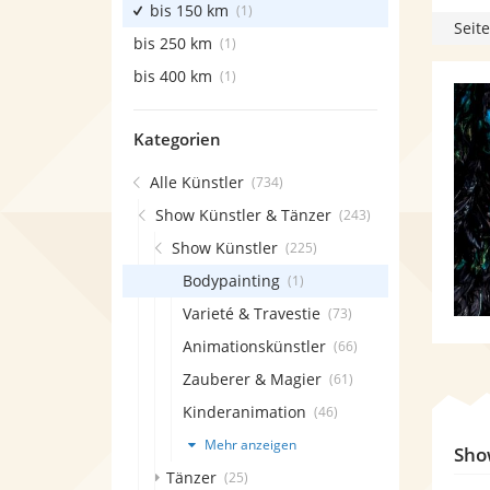
bis 150 km
(1)
Seite
bis 250 km
(1)
bis 400 km
(1)
Kategorien
Alle Künstler
(734)
Show Künstler & Tänzer
(243)
Show Künstler
(225)
Bodypainting
(1)
Varieté & Travestie
(73)
Animationskünstler
(66)
Zauberer & Magier
(61)
Kinderanimation
(46)
Mehr anzeigen
Sho
Tänzer
(25)