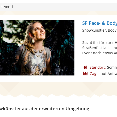
 1 von 1
SF Face- & Bod
Showkünstler, Body
Sucht ihr für eure 
Straßenfestival, ei
Event nach etwas A
Standort:
Sömm
Gage:
auf Anfr
wkünstler aus der erweiterten Umgebung