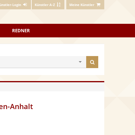
ünstler-Login
Künstler A-Z
Meine Künstler
REDNER
Künstler
finden
sen-Anhalt