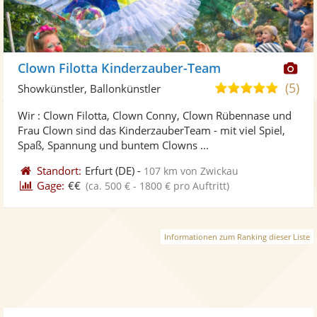
Di
Clown Filotta Kinderzauber-Team
Kü
(5)
5,0
Showkünstler, Ballonkünstler
ste
von
Wir : Clown Filotta, Clown Conny, Clown Rübennase und
Fo
5
Frau Clown sind das KinderzauberTeam - mit viel Spiel,
ber
Sternen
Spaß, Spannung und buntem Clowns ...
Standort:
Erfurt
(DE)
-
107 km von Zwickau
Gage:
€€
(ca. 500 € - 1800 € pro Auftritt)
Informationen zum Ranking dieser Liste