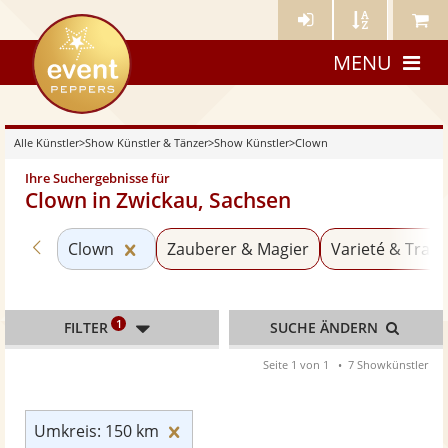
Künstler-
Künstler
Meine
eventpeppers
Login
A-
Künstle
MENU
Z
Alle Künstler
>
Show Künstler & Tänzer
>
Show Künstler
>
Clown
Ihre Suchergebnisse für
Clown in Zwickau, Sachsen
Zurück zu «Show Künstler»
Kategorie «Clown» zurücksetzen
Clown
Zauberer & Magier
Varieté & Trave
1
FILTER
SUCHE ÄNDERN
Seite 1 von 1
7 Showkünstler
Umkreis: 150 km zurücksetzen
Umkreis: 150 km