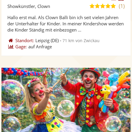
Künst
Kü
(1)
5,0
Showkünstler, Clown
stellt
ste
von
Hallo erst mal. Als Clown Balli bin ich seit vielen Jahren
Fotos
Vi
5
der Unterhalter für Kinder. In meiner Kindershow werden
bereit
ber
Sternen
die Kinder Ständig mit einbezogen ...
Standort:
Leipzig
(DE)
-
71 km von Zwickau
Gage:
auf Anfrage