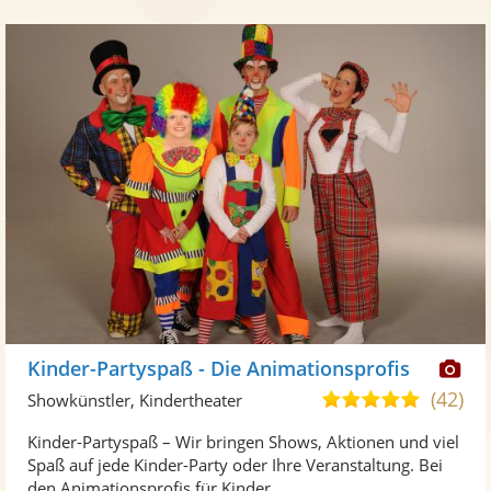
Di
Kinder-Partyspaß - Die Animationsprofis
Kü
(42)
5,0
Showkünstler, Kindertheater
ste
von
Kinder-Partyspaß – Wir bringen Shows, Aktionen und viel
Fo
5
Spaß auf jede Kinder-Party oder Ihre Veranstaltung. Bei
ber
Sternen
den Animationsprofis für Kinder ...