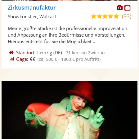
Diese
Di
Zirkusmanufaktur
Künst
Kü
(33)
5,0
Showkünstler, Walkact
stellt
ste
von
Meine größte Stärke ist die professionelle Improvisation
Fotos
Vi
5
und Anpassung an Ihre Bedürfnisse und Vorstellungen.
bereit
ber
Sternen
Hieraus entsteht für Sie die Möglichkeit ...
Standort:
Leipzig
(DE)
-
71 km von Zwickau
Gage:
€€
(ca. 500 € - 1800 € pro Auftritt)