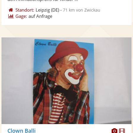
Standort:
Leipzig
(DE)
-
71 km von Zwickau
Gage:
auf Anfrage
Diese
Di
Clown Balli