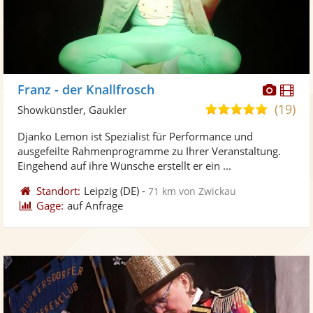
Diese
Di
Franz - der Knallfrosch
Künst
Kü
(19)
5,0
Showkünstler, Gaukler
stellt
ste
von
Djanko Lemon ist Spezialist für Performance und
Fotos
Vi
5
ausgefeilte Rahmenprogramme zu Ihrer Veranstaltung.
bereit
ber
Sternen
Eingehend auf ihre Wünsche erstellt er ein ...
Standort:
Leipzig
(DE)
-
71 km von Zwickau
Gage:
auf Anfrage