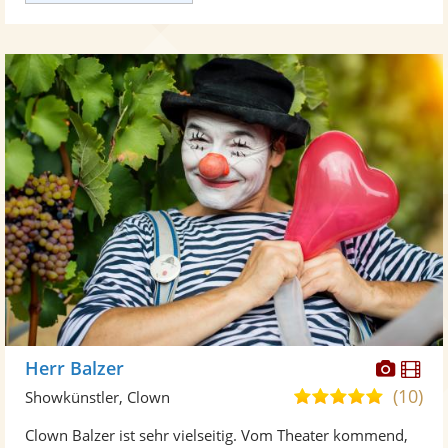
Diese
Di
Herr Balzer
Künst
Kü
(10)
5,0
Showkünstler, Clown
stellt
ste
von
Clown Balzer ist sehr vielseitig. Vom Theater kommend,
Fotos
Vi
5