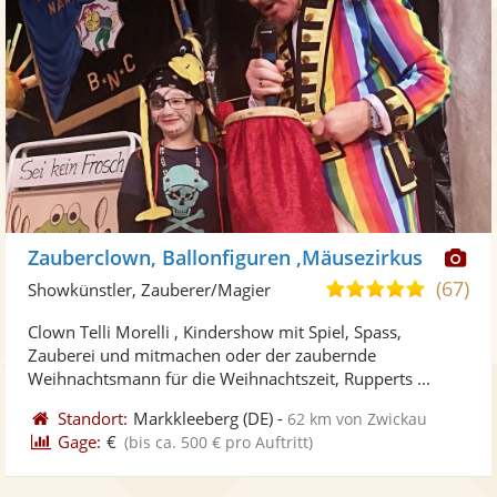
Di
Zauberclown, Ballonfiguren ,Mäusezirkus
Kü
(67)
4,8
Showkünstler, Zauberer/Magier
ste
von
Clown Telli Morelli , Kindershow mit Spiel, Spass,
Fo
5
Zauberei und mitmachen oder der zaubernde
ber
Sternen
Weihnachtsmann für die Weihnachtszeit, Rupperts ...
Standort:
Markkleeberg
(DE)
-
62 km von Zwickau
Gage:
€
(bis ca. 500 € pro Auftritt)