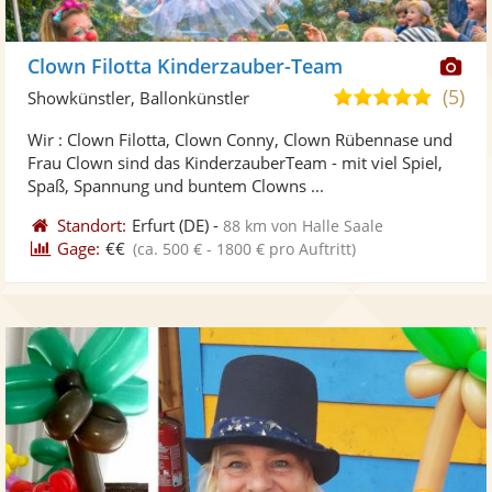
Di
Clown Filotta Kinderzauber-Team
Kü
(5)
5,0
Showkünstler, Ballonkünstler
ste
von
Wir : Clown Filotta, Clown Conny, Clown Rübennase und
Fo
5
Frau Clown sind das KinderzauberTeam - mit viel Spiel,
ber
Sternen
Spaß, Spannung und buntem Clowns ...
Standort:
Erfurt
(DE)
-
88 km von Halle Saale
Gage:
€€
(ca. 500 € - 1800 € pro Auftritt)