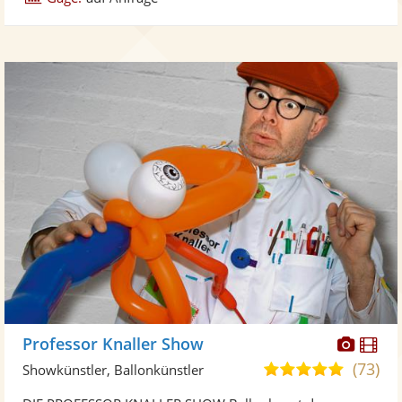
Diese
Di
Professor Knaller Show
Künst
Kü
(73)
5,0
Showkünstler, Ballonkünstler
stellt
ste
von