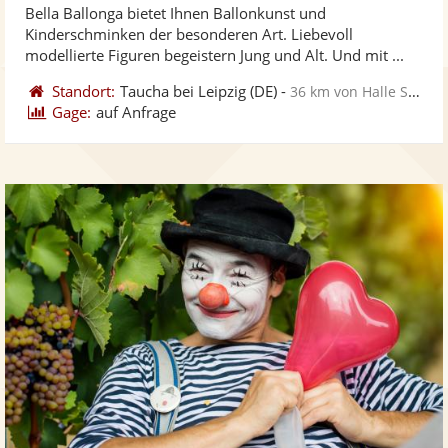
Bella Ballonga bietet Ihnen Ballonkunst und
Fo
5
Kinderschminken der besonderen Art. Liebevoll
ber
Sternen
modellierte Figuren begeistern Jung und Alt. Und mit ...
Standort:
Taucha bei Leipzig
(DE)
-
36 km von Halle Saale
Gage:
auf Anfrage