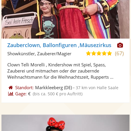
Di
Zauberclown, Ballonfiguren ,Mäusezirkus
Kü
(67)
4,8
Showkünstler, Zauberer/Magier
ste
von
Clown Telli Morelli , Kindershow mit Spiel, Spass,
Fo
5
Zauberei und mitmachen oder der zaubernde
ber
Sternen
Weihnachtsmann für die Weihnachtszeit, Rupperts ...
Standort:
Markkleeberg
(DE)
-
37 km von Halle Saale
Gage:
€
(bis ca. 500 € pro Auftritt)