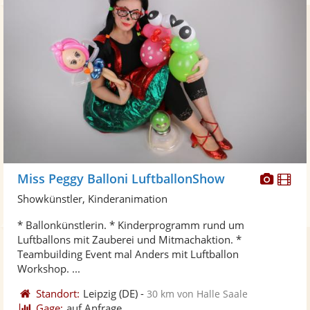
Diese
Di
Miss Peggy Balloni LuftballonShow
Künst
Kü
Showkünstler, Kinderanimation
stellt
ste
* Ballonkünstlerin. * Kinderprogramm rund um
Fotos
Vi
Luftballons mit Zauberei und Mitmachaktion. *
bereit
ber
Teambuilding Event mal Anders mit Luftballon
Workshop. ...
Standort:
Leipzig
(DE)
-
30 km von Halle Saale
Gage:
auf Anfrage