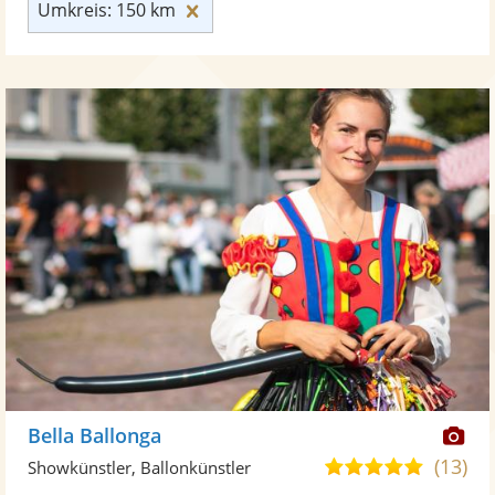
Umkreis: 150 km zurücksetzen
Umkreis: 150 km
Di
Bella Ballonga
Kü
(13)
4,9
Showkünstler, Ballonkünstler
ste
von