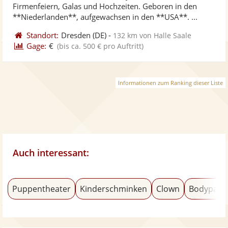
5
Firmenfeiern, Galas und Hochzeiten. Geboren in den
bereit
ber
Sternen
**Niederlanden**, aufgewachsen in den **USA**. ...
Standort:
Dresden
(DE)
-
132 km von Halle Saale
Gage:
€
(bis ca. 500 € pro Auftritt)
Informationen zum Ranking dieser Liste
Auch interessant:
Puppentheater
Kinderschminken
Clown
Bodypaint