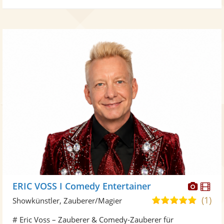
Diese
Di
ERIC VOSS I Comedy Entertainer
Künst
Kü
(1)
5,0
Showkünstler, Zauberer/Magier
stellt
ste
von
# Eric Voss – Zauberer & Comedy-Zauberer für
Fotos
Vi