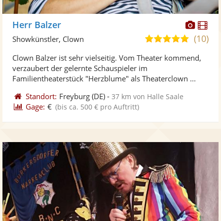
Diese
Di
Herr Balzer
Künst
Kü
(10)
5,0
Showkünstler, Clown
stellt
ste
von
Clown Balzer ist sehr vielseitig. Vom Theater kommend,
Fotos
Vi
5
verzaubert der gelernte Schauspieler im
bereit
ber
Sternen
Familientheaterstück "Herzblume" als Theaterclown ...
Standort:
Freyburg
(DE)
-
37 km von Halle Saale
Gage:
€
(bis ca. 500 € pro Auftritt)