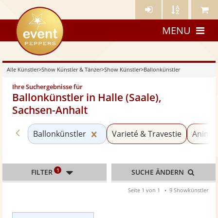
Künstler-
Künstler
Meine
eventpeppers
Login
A-
Künstle
MENU
Z
Alle Künstler
>
Show Künstler & Tänzer
>
Show Künstler
>
Ballonkünstler
Ihre Suchergebnisse für
Ballonkünstler in Halle (Saale),
Sachsen-Anhalt
Zurück zu «Show Künstler»
Kategorie «Ballonkünstler» zur
Ballonkünstler
Varieté & Travestie
Animat
1
FILTER
SUCHE ÄNDERN
Seite 1 von 1
9 Showkünstler