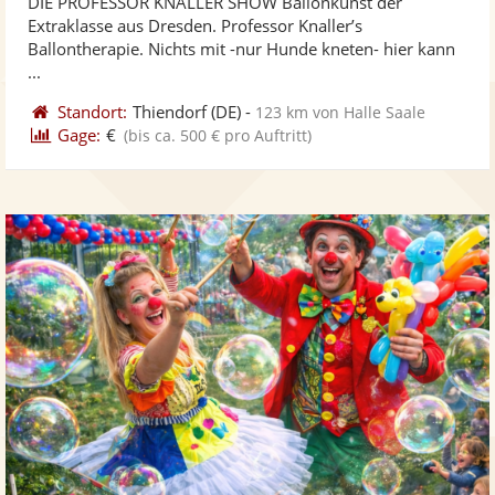
DIE PROFESSOR KNALLER SHOW Ballonkunst der
Fotos
Vi
5
Extraklasse aus Dresden. Professor Knaller’s
bereit
ber
Sternen
Ballontherapie. Nichts mit -nur Hunde kneten- hier kann
...
Standort:
Thiendorf
(DE)
-
123 km von Halle Saale
Gage:
€
(bis ca. 500 € pro Auftritt)