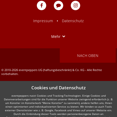
eventpeppers
Blog
eventpeppers
auf
auf
Facebook
Instagram
•
Impressum
Datenschutz
Show
Mehr
NACH OBEN
© 2010-2026 eventpeppers UG (haftungsbeschränkt) & Co. KG - Alle Rechte
vorbehalten.
Cookies und Datenschutz
eventpeppers nutzt Cookies und Tracking-Technologien. Einige Cookies und
Datenverarbeitungen sind für die Funktion unserer Website zwingend erforderlich (z. B.
um Künstler im Künstlerkorb "Meine Künstler" zu sammeln), andere helfen uns, Ihnen
einen optimierten und individualisierten Service zu bieten. Wir binden so auch Tools
externer Dienstleister wie z. B. Google, Facebook und Vimeo auf unserer Website ein.
Durch die Einbindung dieser Tools werden personenbezogene Daten an