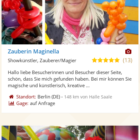
Di
Zauberin Maginella
Kü
(13)
5,0
Showkünstler, Zauberer/Magier
ste
von
Hallo liebe Besucherinnen und Besucher dieser Seite,
Fo
5
schön, dass Sie mich gefunden haben. Bei mir können Sie
ber
Sternen
magische und künstlerisch, kreative ...
Standort:
Berlin
(DE)
-
148 km von Halle Saale
Gage:
auf Anfrage