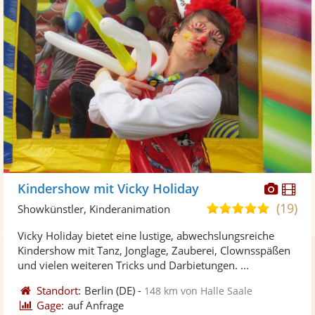
Diese
Di
Kindershow mit Vicky Holiday
Künst
Kü
(19)
4,9
Showkünstler, Kinderanimation
stellt
ste
von
Vicky Holiday bietet eine lustige, abwechslungsreiche
Fotos
Vi
5
Kindershow mit Tanz, Jonglage, Zauberei, Clownsspäßen
bereit
ber
Sternen
und vielen weiteren Tricks und Darbietungen. ...
Standort:
Berlin
(DE)
-
148 km von Halle Saale
Gage:
auf Anfrage