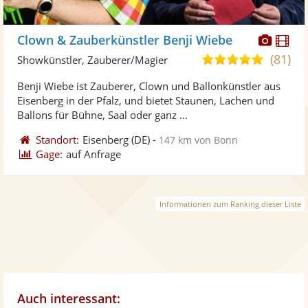
Diese
Di
Clown & Zauberkünstler Benji Wiebe
Künst
Kü
(81)
5,0
Showkünstler, Zauberer/Magier
stellt
ste
von
Benji Wiebe ist Zauberer, Clown und Ballonkünstler aus
Fotos
Vi
5
Eisenberg in der Pfalz, und bietet Staunen, Lachen und
bereit
ber
Sternen
Ballons für Bühne, Saal oder ganz ...
Standort:
Eisenberg
(DE)
-
147 km von Bonn
Gage:
auf Anfrage
Informationen zum Ranking dieser Liste
Auch interessant: