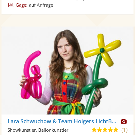
Gage:
auf Anfrage
Di
Lara Schwuchow & Team Holgers LichtBühne
Kü
(1)
5,0
Showkünstler, Ballonkünstler