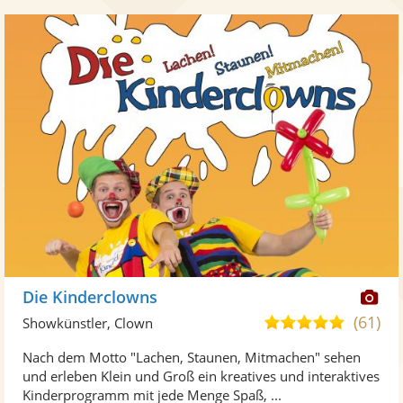
Di
Die Kinderclowns
Kü
(61)
5,0
Showkünstler, Clown
ste
von
Nach dem Motto "Lachen, Staunen, Mitmachen" sehen
Fo
5
und erleben Klein und Groß ein kreatives und interaktives
ber
Sternen
Kinderprogramm mit jede Menge Spaß, ...