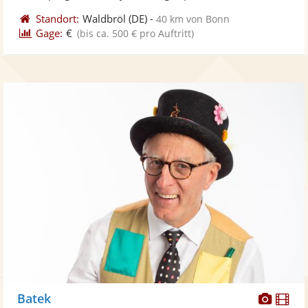
Standort:
Waldbröl
(DE)
-
40 km von Bonn
Gage:
€
(bis ca. 500 € pro Auftritt)
Diese
Di
Batek