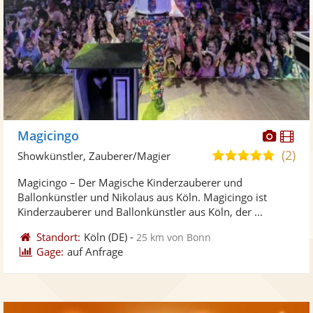
Diese
Di
Magicingo
Künst
Kü
(2)
5,0
Showkünstler, Zauberer/Magier
stellt
ste
von
Magicingo – Der Magische Kinderzauberer und
Fotos
Vi
5
Ballonkünstler und Nikolaus aus Köln. Magicingo ist
bereit
ber
Sternen
Kinderzauberer und Ballonkünstler aus Köln, der ...
Standort:
Köln
(DE)
-
25 km von Bonn
Gage:
auf Anfrage