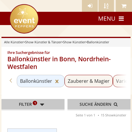
Künstler-
Künstler
Meine
eventpeppers
Login
A-
Künstle
MENU
Z
Alle Künstler
>
Show Künstler & Tänzer
>
Show Künstler
>
Ballonkünstler
Ihre Suchergebnisse für
Ballonkünstler in Bonn, Nordrhein-
Westfalen
Zurück zu «Show Künstler»
Kategorie «Ballonkünstler» zur
Ballonkünstler
Zauberer & Magier
Varieté
1
FILTER
SUCHE ÄNDERN
Seite 1 von 1
15 Showkünstler