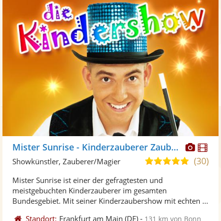
Diese
Di
Mister Sunrise - Kinderzauberer Zauberer
Künst
Kü
(30)
5,0
Showkünstler, Zauberer/Magier
stellt
ste
von
Mister Sunrise ist einer der gefragtesten und
Fotos
Vi
5
meistgebuchten Kinderzauberer im gesamten
bereit
ber
Sternen
Bundesgebiet. Mit seiner Kinderzaubershow mit echten ...
Standort:
Frankfurt am Main
(DE)
-
131 km von Bonn