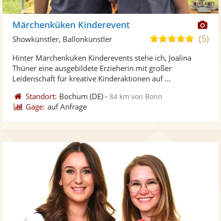
Di
Märchenküken Kinderevent
Kü
(5)
5,0
Showkünstler, Ballonkünstler
ste
von
Hinter Märchenküken Kinderevents stehe ich, Joalina
Fo
5
Thüner eine ausgebildete Erzieherin mit großer
ber
Sternen
Leidenschaft für kreative Kinderaktionen auf ...
Standort:
Bochum
(DE)
-
84 km von Bonn
Gage:
auf Anfrage