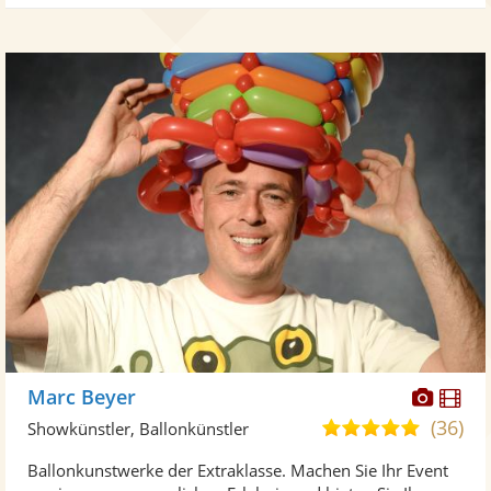
Diese
Di
Marc Beyer
Künst
Kü
(36)
5,0
Showkünstler, Ballonkünstler
stellt
ste
von
Ballonkunstwerke der Extraklasse. Machen Sie Ihr Event
Fotos
Vi
5