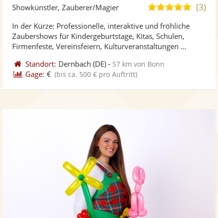
Künst
Kü
(3)
4,8
Showkünstler, Zauberer/Magier
stellt
ste
von
In der Kürze: Professionelle, interaktive und fröhliche
Fotos
Vi
5
Zaubershows für Kindergeburtstage, Kitas, Schulen,
bereit
ber
Sternen
Firmenfeste, Vereinsfeiern, Kulturveranstaltungen ...
Standort:
Dernbach
(DE)
-
57 km von Bonn
Gage:
€
(bis ca. 500 € pro Auftritt)