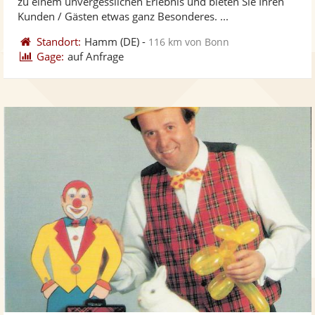
zu einem unvergesslichen Erlebnis und bieten Sie Ihren
bereit
ber
Sternen
Kunden / Gästen etwas ganz Besonderes. ...
Standort:
Hamm
(DE)
-
116 km von Bonn
Gage:
auf Anfrage