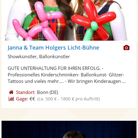
Di
Janna & Team Holgers Licht-Bühne
Kü
Showkünstler, Ballonkünstler
ste
GUTE UNTERHALTUNG FÜR IHREN ERFOLG. -
Fo
Professionelles Kinderschminken- Ballonkunst- Glitzer-
ber
Tattoos und vieles mehr…. - Wir bringen Kinderaugen ...
Standort:
Bonn
(DE)
Gage:
€€
(ca. 500 € - 1800 € pro Auftritt)