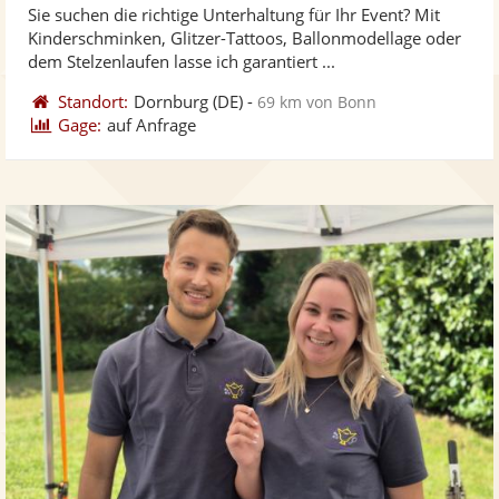
Sie suchen die richtige Unterhaltung für Ihr Event? Mit
Fo
5
Kinderschminken, Glitzer-Tattoos, Ballonmodellage oder
ber
Sternen
dem Stelzenlaufen lasse ich garantiert ...
Standort:
Dornburg
(DE)
-
69 km von Bonn
Gage:
auf Anfrage