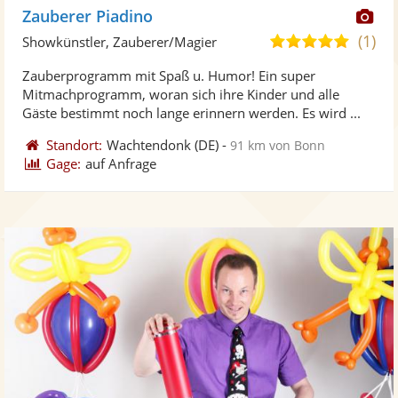
Di
Zauberer Piadino
Kü
(1)
5,0
Showkünstler, Zauberer/Magier
ste
von
Zauberprogramm mit Spaß u. Humor! Ein super
Fo
5
Mitmachprogramm, woran sich ihre Kinder und alle
ber
Sternen
Gäste bestimmt noch lange erinnern werden. Es wird ...
Standort:
Wachtendonk
(DE)
-
91 km von Bonn
Gage:
auf Anfrage