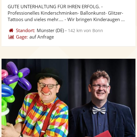
ste
von
GUTE UNTERHALTUNG FÜR IHREN ERFOLG. -
Fo
5
Professionelles Kinderschminken- Ballonkunst- Glitzer-
ber
Sternen
Tattoos und vieles mehr…. - Wir bringen Kinderaugen ...
Standort:
Münster
(DE)
-
142 km von Bonn
Gage:
auf Anfrage