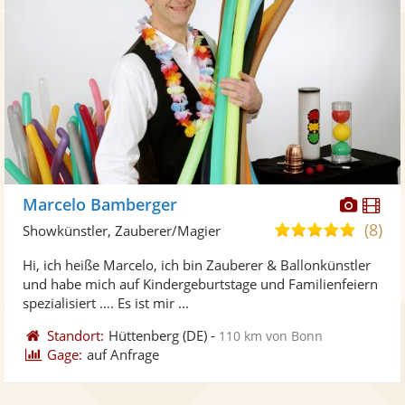
Diese
Di
Marcelo Bamberger
Künst
Kü
(8)
5,0
Showkünstler, Zauberer/Magier
stellt
ste
von
Hi, ich heiße Marcelo, ich bin Zauberer & Ballonkünstler
Fotos
Vi
5
und habe mich auf Kindergeburtstage und Familienfeiern
bereit
ber
Sternen
spezialisiert …. Es ist mir ...
Standort:
Hüttenberg
(DE)
-
110 km von Bonn
Gage:
auf Anfrage