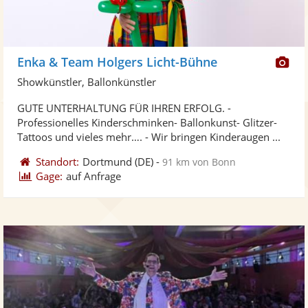
Di
Enka & Team Holgers Licht-Bühne
Kü
Showkünstler, Ballonkünstler
ste
GUTE UNTERHALTUNG FÜR IHREN ERFOLG. -
Fo
Professionelles Kinderschminken- Ballonkunst- Glitzer-
ber
Tattoos und vieles mehr…. - Wir bringen Kinderaugen ...
Standort:
Dortmund
(DE)
-
91 km von Bonn
Gage:
auf Anfrage