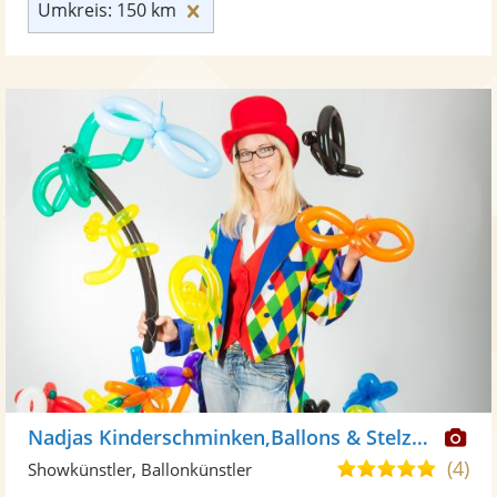
Umkreis: 150 km zurücksetzen
Umkreis: 150 km
Di
Nadjas Kinderschminken,Ballons & Stelzenlauf
Kü
(4)
5,0
Showkünstler, Ballonkünstler
ste
von