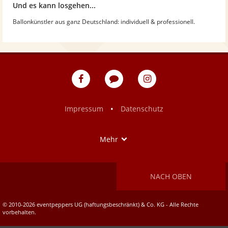
Und es kann losgehen...
Ballonkünstler aus ganz Deutschland: individuell & professionell.
eventpeppers
Blog
eventpeppers
auf
auf
Facebook
Instagram
•
Impressum
Datenschutz
Show
Mehr
NACH OBEN
© 2010-2026 eventpeppers UG (haftungsbeschränkt) & Co. KG - Alle Rechte
vorbehalten.