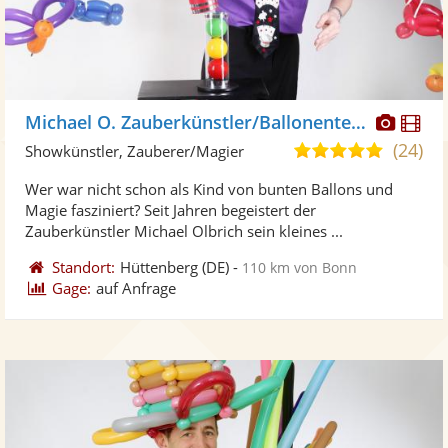
Diese
Di
Michael O. Zauberkünstler/Ballonentertainer
Künst
Kü
(24)
4,9
Showkünstler, Zauberer/Magier
stellt
ste
von
Wer war nicht schon als Kind von bunten Ballons und
Fotos
Vi
5
Magie fasziniert? Seit Jahren begeistert der
bereit
ber
Sternen
Zauberkünstler Michael Olbrich sein kleines ...
Standort:
Hüttenberg
(DE)
-
110 km von Bonn
Gage:
auf Anfrage