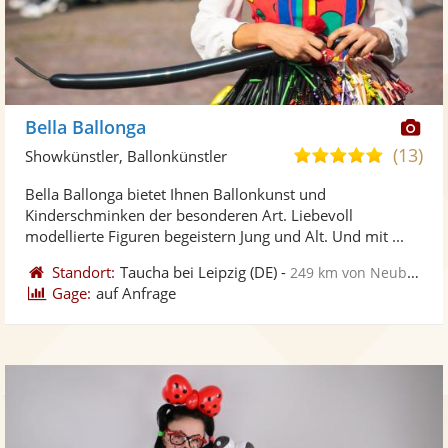
Di
Bella Ballonga
Kü
(13)
4,9
Showkünstler, Ballonkünstler
ste
von
Bella Ballonga bietet Ihnen Ballonkunst und
Fo
5
Kinderschminken der besonderen Art. Liebevoll
ber
Sternen
modellierte Figuren begeistern Jung und Alt. Und mit ...
Standort:
Taucha bei Leipzig
(DE)
-
249 km von Neubrandenburg
Gage:
auf Anfrage