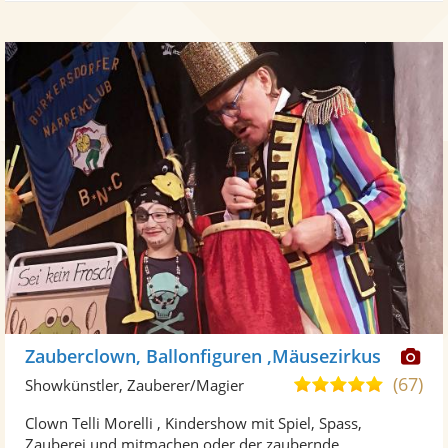
Di
Zauberclown, Ballonfiguren ,Mäusezirkus
Kü
(67)
4,8
Showkünstler, Zauberer/Magier
ste
von
Clown Telli Morelli , Kindershow mit Spiel, Spass,
Fo
5
Zauberei und mitmachen oder der zaubernde