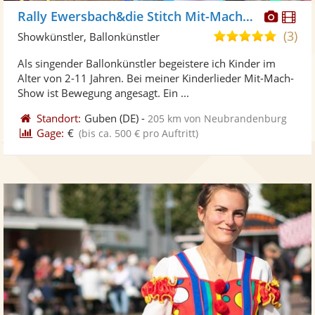
Diese
Di
Rally Ewersbach&die Stitch Mit-Machshow,
Künst
Kü
(3)
4,9
Showkünstler, Ballonkünstler
stellt
ste
von
Als singender Ballonkünstler begeistere ich Kinder im
Fotos
Vi
5
Alter von 2-11 Jahren. Bei meiner Kinderlieder Mit-Mach-
bereit
ber
Sternen
Show ist Bewegung angesagt. Ein ...
Standort:
Guben
(DE)
-
205 km von Neubrandenburg
Gage:
€
(bis ca. 500 € pro Auftritt)