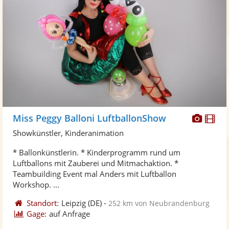
Diese
Di
Miss Peggy Balloni LuftballonShow
Künst
Kü
Showkünstler, Kinderanimation
stellt
ste
* Ballonkünstlerin. * Kinderprogramm rund um
Fotos
Vi
Luftballons mit Zauberei und Mitmachaktion. *
bereit
ber
Teambuilding Event mal Anders mit Luftballon
Workshop. ...
Standort:
Leipzig
(DE)
-
252 km von Neubrandenburg
Gage:
auf Anfrage