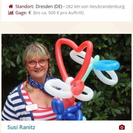
Standort:
Dresden
(DE)
-
282 km von Neubrandenburg
Gage:
€
(bis ca. 500 € pro Auftritt)
Di
Susi Ranitz