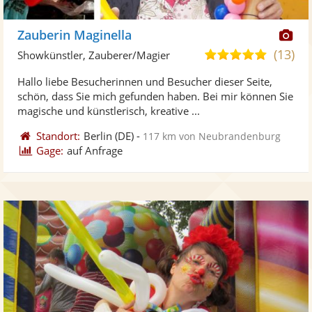
Di
Zauberin Maginella
Kü
(13)
5,0
Showkünstler, Zauberer/Magier
ste
von
Hallo liebe Besucherinnen und Besucher dieser Seite,
Fo
5
schön, dass Sie mich gefunden haben. Bei mir können Sie
ber
Sternen
magische und künstlerisch, kreative ...
Standort:
Berlin
(DE)
-
117 km von Neubrandenburg
Gage:
auf Anfrage