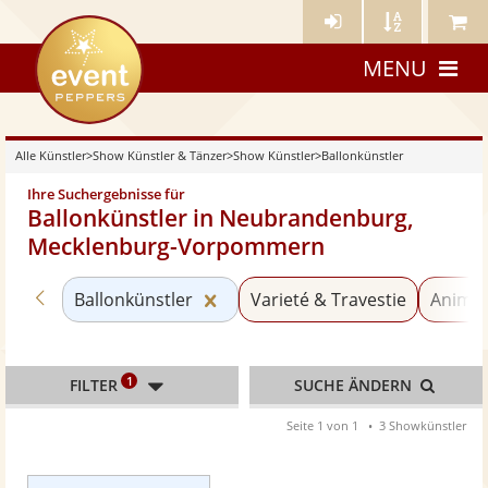
Künstler-
Künstler
Meine
eventpeppers
Login
A-
Künstle
MENU
Z
Alle Künstler
>
Show Künstler & Tänzer
>
Show Künstler
>
Ballonkünstler
Ihre Suchergebnisse für
Ballonkünstler in Neubrandenburg,
Mecklenburg-Vorpommern
Zurück zu «Show Künstler»
Kategorie «Ballonkünstler» zur
Ballonkünstler
Varieté & Travestie
Animat
1
FILTER
SUCHE ÄNDERN
Seite 1 von 1
3 Showkünstler