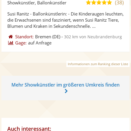
Kü
(38)
5,0
Showkünstler, Ballonkünstler
ste
von
Susi Ranitz - Ballonkünstlerin: - Die Kinderaugen leuchten,
Fo
5
die Erwachsenen sind fasziniert, wenn Susi Ranitz Tiere,
ber
Sternen
Blumen und Kraken in Sekundenschnelle. ...
Standort:
Bremen
(DE)
-
302 km von Neubrandenburg
Gage:
auf Anfrage
Informationen zum Ranking dieser Liste
Mehr Showkünstler im größeren Umkreis finden
Auch interessant: