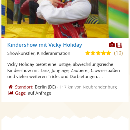
Diese
Di
Kindershow mit Vicky Holiday
Künst
Kü
(19)
4,9
Showkünstler, Kinderanimation
stellt
ste
von
Vicky Holiday bietet eine lustige, abwechslungsreiche
Fotos
Vi
5
Kindershow mit Tanz, Jonglage, Zauberei, Clownsspäßen
bereit
ber
Sternen
und vielen weiteren Tricks und Darbietungen. ...
Standort:
Berlin
(DE)
-
117 km von Neubrandenburg
Gage:
auf Anfrage