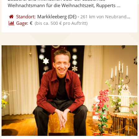
ber
Sternen
Weihnachtsmann für die Weihnachtszeit, Rupperts ...
Standort:
Markkleeberg
(DE)
-
261 km von Neubrandenburg
Gage:
€
(bis ca. 500 € pro Auftritt)