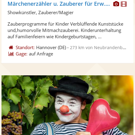
Diese
Di
Märchenerzähler u. Zauberer für Erw. u. Kinder
Künst
Kü
Showkünstler, Zauberer/Magier
stellt
ste
Zauberprogramme für Kinder Verblüffende Kunststücke
Fotos
Vi
und,humorvolle Mitmachzauberei. Kinderunterhaltung
bereit
ber
auf Familienfeiern wie Kindergeburtstagen, ...
Standort:
Hannover
(DE)
-
273 km von Neubrandenburg
Gage:
auf Anfrage