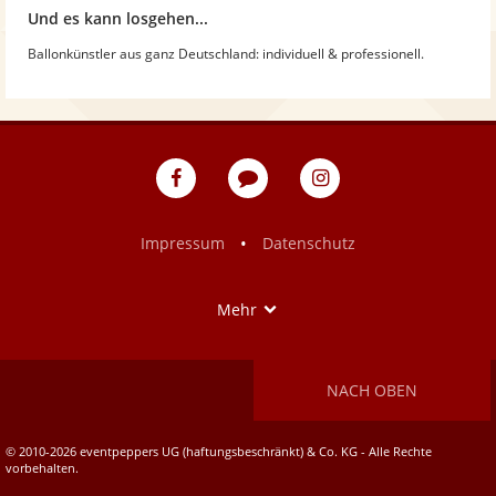
Und es kann losgehen...
Ballonkünstler aus ganz Deutschland: individuell & professionell.
eventpeppers
Blog
eventpeppers
auf
auf
Facebook
Instagram
•
Impressum
Datenschutz
Show
Mehr
NACH OBEN
© 2010-2026 eventpeppers UG (haftungsbeschränkt) & Co. KG - Alle Rechte
vorbehalten.