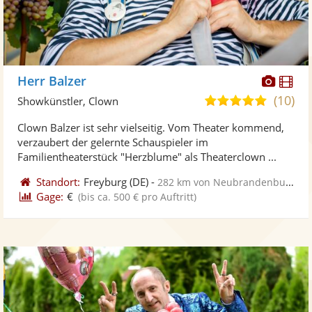
Diese
Di
Herr Balzer
Künst
Kü
(10)
5,0
Showkünstler, Clown
stellt
ste
von
Clown Balzer ist sehr vielseitig. Vom Theater kommend,
Fotos
Vi
5
verzaubert der gelernte Schauspieler im
bereit
ber
Sternen
Familientheaterstück "Herzblume" als Theaterclown ...
Standort:
Freyburg
(DE)
-
282 km von Neubrandenburg
Gage:
€
(bis ca. 500 € pro Auftritt)