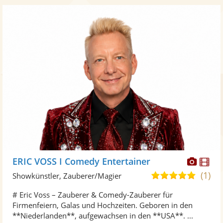
Diese
Di
ERIC VOSS I Comedy Entertainer
Künst
Kü
(1)
5,0
Showkünstler, Zauberer/Magier
stellt
ste
von
# Eric Voss – Zauberer & Comedy-Zauberer für
Fotos
Vi
5
Firmenfeiern, Galas und Hochzeiten. Geboren in den
bereit
ber
Sternen
**Niederlanden**, aufgewachsen in den **USA**. ...