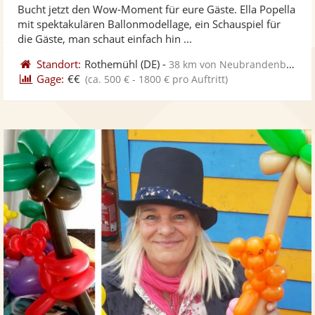
Bucht jetzt den Wow-Moment für eure Gäste. Ella Popella
Fo
5
mit spektakulären Ballonmodellage, ein Schauspiel für
ber
Sternen
die Gäste, man schaut einfach hin ...
Standort:
Rothemühl
(DE)
-
38 km von Neubrandenburg
Gage:
€€
(ca. 500 € - 1800 € pro Auftritt)