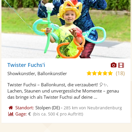
Diese
Di
Twister Fuchs'i
Künst
Kü
(18)
4,9
Showkünstler, Ballonkünstler
stellt
ste
von
Twister Fuchsi – Ballonkunst, die verzaubert! 🎈✨.
Fotos
Vi
5
Lachen, Staunen und unvergessliche Momente – genau
bereit
ber
Sternen
das bringe ich als Twister Fuchsi auf deine ...
Standort:
Stolpen
(DE)
-
285 km von Neubrandenburg
Gage:
€
(bis ca. 500 € pro Auftritt)