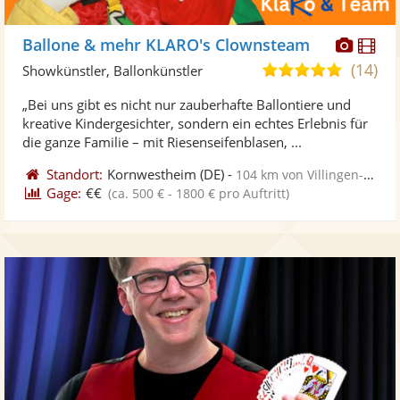
Diese
Di
Ballone & mehr KLARO's Clownsteam
Künst
Kü
(14)
5,0
Showkünstler, Ballonkünstler
stellt
ste
von
„Bei uns gibt es nicht nur zauberhafte Ballontiere und
Fotos
Vi
5
kreative Kindergesichter, sondern ein echtes Erlebnis für
bereit
ber
Sternen
die ganze Familie – mit Riesenseifenblasen, ...
Standort:
Kornwestheim
(DE)
-
104 km von Villingen-Schwenningen
Gage:
€€
(ca. 500 € - 1800 € pro Auftritt)