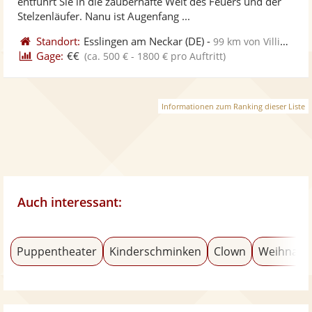
entführt Sie in die zauberhafte Welt des Feuers und der
bereit
ber
Stelzenläufer. Nanu ist Augenfang ...
Standort:
Esslingen am Neckar
(DE)
-
99 km von Villingen-Schwenningen
Gage:
€€
(ca. 500 € - 1800 € pro Auftritt)
Informationen zum Ranking dieser Liste
Auch interessant:
Puppentheater
Kinderschminken
Clown
Weihnach