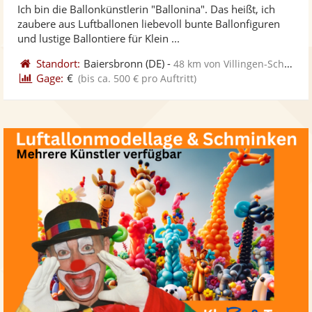
Ich bin die Ballonkünstlerin "Ballonina". Das heißt, ich
Fotos
Vi
5
zaubere aus Luftballonen liebevoll bunte Ballonfiguren
bereit
ber
Sternen
und lustige Ballontiere für Klein ...
Standort:
Baiersbronn
(DE)
-
48 km von Villingen-Schwenningen
Gage:
€
(bis ca. 500 € pro Auftritt)