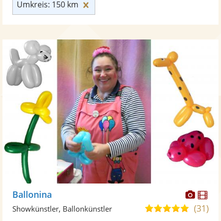
Umkreis: 150 km zurücksetzen
Umkreis: 150 km
Diese
Di
Ballonina
Künst
Kü
(31)
4,9
Showkünstler, Ballonkünstler
stellt
ste
von