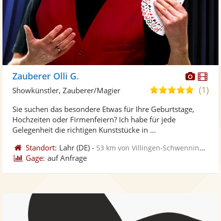
Diese
Di
Zauberer Olli G.
Künst
Kü
(1)
5,0
Showkünstler, Zauberer/Magier
stellt
ste
von
Sie suchen das besondere Etwas für Ihre Geburtstage,
Fotos
Vi
5
Hochzeiten oder Firmenfeiern? Ich habe für jede
bereit
ber
Sternen
Gelegenheit die richtigen Kunststücke in ...
Standort:
Lahr
(DE)
-
53 km von Villingen-Schwenningen
Gage:
auf Anfrage