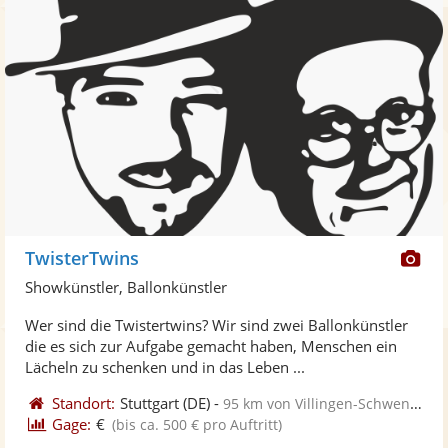
Di
TwisterTwins
Kü
Showkünstler, Ballonkünstler
ste
Wer sind die Twistertwins? Wir sind zwei Ballonkünstler
Fo
die es sich zur Aufgabe gemacht haben, Menschen ein
ber
Lächeln zu schenken und in das Leben ...
Standort:
Stuttgart
(DE)
-
95 km von Villingen-Schwenningen
Gage:
€
(bis ca. 500 € pro Auftritt)