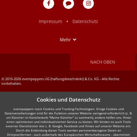
eventpeppers
Blog
eventpeppers
auf
auf
Facebook
Instagram
•
Impressum
Datenschutz
Show
Mehr
NACH OBEN
© 2010-2026 eventpeppers UG (haftungsbeschränkt) & Co. KG - Alle Rechte
vorbehalten.
Cookies und Datenschutz
eventpeppers nutzt Cookies und Tracking-Technologien. Einige Cookies und
Datenverarbeitungen sind für die Funktion unserer Website zwingend erforderlich (z. B.
um Künstler im Künstlerkorb "Meine Künstler" zu sammeln), andere helfen uns, Ihnen
einen optimierten und individualisierten Service zu bieten. Wir binden so auch Tools
externer Dienstleister wie z. B. Google, Facebook und Vimeo auf unserer Website ein.
Durch die Einbindung dieser Tools werden personenbezogene Daten an
Drittplattformen - auch außerhalb des Europäischen Wirtschaftsraums - übermittelt