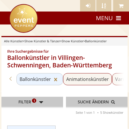
Künstler-
Künstler
Meine
eventpeppers
Login
A-
Künstle
MENU
Z
Alle Künstler
>
Show Künstler & Tänzer
>
Show Künstler
>
Ballonkünstler
Ihre Suchergebnisse für
Ballonkünstler in Villingen-
Schwenningen, Baden-Württemberg
Zurück zu «Show Künstler»
Kategorie «Ballonkünstler» zur
Ballonkünstler
Animationskünstler
Variet
1
FILTER
SUCHE ÄNDERN
Seite 1 von 1
5 Showkünstler