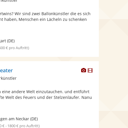
nkünstler
stellt
Fotos
rtwins? Wir sind zwei Ballonkünstler die es sich
bereit.
ht haben, Menschen ein Lächeln zu schenken
.
gart
(DE)
 500 € pro Auftritt)
Dieser
Dieser
eater
Künstler
Künstler
rkünstler
stellt
stellt
Fotos
Videos
in eine andere Welt einzutauchen. und entführt
bereit.
bereit.
fte Welt des Feuers und der Stelzenläufer. Nanu
ngen am Neckar
(DE)
0 € - 1800 € pro Auftritt)