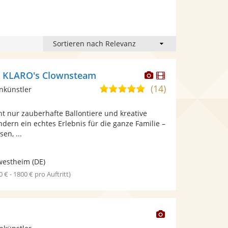
Dieser
Dieser
r KLARO's Clownsteam
Künstler
Künstler
(14)
5,0
nkünstler
stellt
stellt
von
Fotos
Videos
cht nur zauberhafte Ballontiere und kreative
5
bereit.
bereit.
ndern ein echtes Erlebnis für die ganze Familie –
Sternen
en, ...
westheim
(DE)
0 € - 1800 € pro Auftritt)
Dieser
Künstler