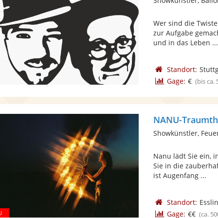
Showkünstler, Ballo
Wer sind die Twiste
zur Aufgabe gemac
und in das Leben ..
Standort:
Stutt
Gage:
€
(bis ca.
NANU-Traumth
Showkünstler, Feue
Nanu lädt Sie ein, 
Sie in die zauberha
ist Augenfang ...
Standort:
Essli
Gage:
€€
(ca. 50