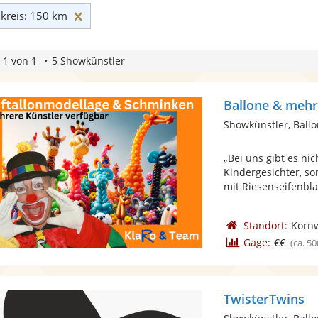
Umkreis: 150 km zurücksetzen
reis: 150 km
 1 von 1
5 Showkünstler
Ballone & meh
Showkünstler, Ballo
„Bei uns gibt es ni
Kindergesichter, so
mit Riesenseifenblas
Standort:
Korn
Gage:
€€
(ca. 50
TwisterTwins