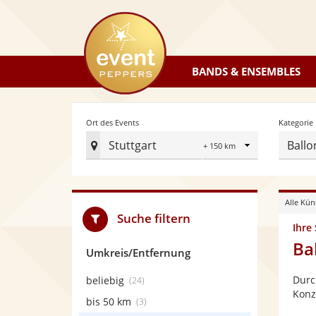
eventpeppers
BANDS & ENSEMBLES
Radius
Ort des Events
Kategorie
Stuttgart
Ballo
Ort
des
Events
Alle Kün
festlegen
Suche filtern
Ihre
Ba
Umkreis/Entfernung
Durc
beliebig
(24)
Konz
bis 50 km
(3)