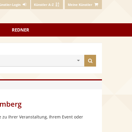
ünstler-Login
Künstler A-Z
Meine Künstler
REDNER
Künstler
finden
temberg
 zu Ihrer Veranstaltung, Ihrem Event oder