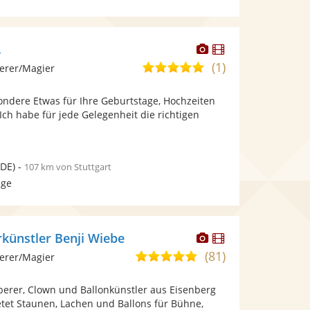
Dieser
Dieser
.
Künstler
Künstler
(1)
5,0
erer/Magier
stellt
stellt
von
Fotos
Videos
ondere Etwas für Ihre Geburtstage, Hochzeiten
5
bereit.
bereit.
Ich habe für jede Gelegenheit die richtigen
Sternen
DE)
-
107 km von Stuttgart
age
Dieser
Dieser
künstler Benji Wiebe
Künstler
Künstler
(81)
5,0
erer/Magier
stellt
stellt
von
Fotos
Videos
berer, Clown und Ballonkünstler aus Eisenberg
5
bereit.
bereit.
ietet Staunen, Lachen und Ballons für Bühne,
Sternen