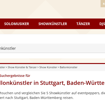
K
SOLOMUSIKER
SHOWKÜNSTLER
TÄNZER
DJS
nkünstler
stler
>
Show Künstler & Tänzer
>
Show Künstler
>
Ballonkünstler
 Suchergebnisse für
llonkünstler in Stuttgart, Baden-Würt
hsuchen und vergleichen Sie 5 Showkünstler auf eventpeppers, die
ert nach Stuttgart, Baden-Württemberg reisen.