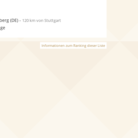
berg
(DE)
-
120 km von Stuttgart
age
Informationen zum Ranking dieser Liste