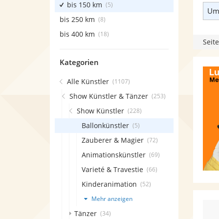
bis 150 km
(5)
Umk
bis 250 km
(8)
bis 400 km
(18)
Seite
Kategorien
Alle Künstler
(1107)
Show Künstler & Tänzer
(253)
Show Künstler
(228)
Ballonkünstler
(5)
Zauberer & Magier
(72)
Animationskünstler
(69)
Varieté & Travestie
(66)
Kinderanimation
(52)
Mehr anzeigen
Tänzer
(34)