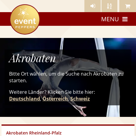
Künstler-
Künstler
Meine
eventpeppers
Login
A-
Künstle
MENU
Z
Akrobaten
Bitte Ort wählen, um die Suche nach Akrobaten zu
starten.
Weitere Länder? Klicken Sie
bitte
hier:
Deutschland
,
Österreich
,
Schweiz
Akrobaten Rheinland-Pfalz