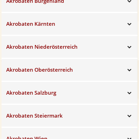
Akrobaten Burgenland
Sh
Akrobaten Kärnten
Sh
Akrobaten Niederösterreich
Sh
Akrobaten Oberösterreich
Sh
Akrobaten Salzburg
Sh
Akrobaten Steiermark
Sh
Akrobaten Wien
Sh