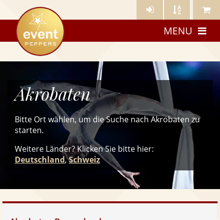
Künstler-
Künstler
Meine
eventpeppers
Login
A-
Künstle
MENU
Z
Akrobaten
Bitte Ort wählen, um die Suche nach Akrobaten zu
starten.
Weitere Länder? Klicken Sie
bitte
hier:
Deutschland
,
Schweiz