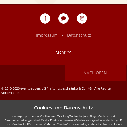
eventpeppers
Blog
eventpeppers
auf
auf
Facebook
Instagram
•
Impressum
Datenschutz
Show
Mehr
NACH OBEN
© 2010-2026 eventpeppers UG (haftungsbeschränkt) & Co. KG - Alle Rechte
vorbehalten.
Cookies und Datenschutz
eventpeppers nutzt Cookies und Tracking-Technologien. Einige Cookies und
Datenverarbeitungen sind für die Funktion unserer Website zwingend erforderlich (z. B.
um Künstler im Künstlerkorb "Meine Künstler" zu sammeln), andere helfen uns, Ihnen