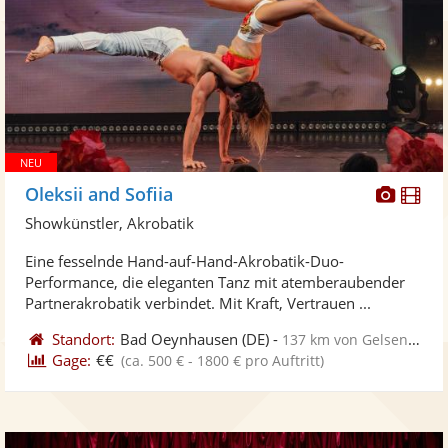
Diese
Di
Oleksii and Sofiia
Künst
Kü
Showkünstler, Akrobatik
stellt
ste
Eine fesselnde Hand-auf-Hand-Akrobatik-Duo-
Fotos
Vi
Performance, die eleganten Tanz mit atemberaubender
bereit
ber
Partnerakrobatik verbindet. Mit Kraft, Vertrauen ...
Standort:
Bad Oeynhausen
(DE)
-
137 km von Gelsenkirchen
Gage:
€€
(ca. 500 € - 1800 € pro Auftritt)