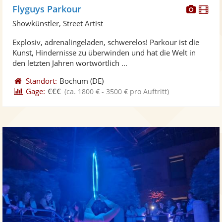
Diese
Di
Flyguys Parkour
Künst
Kü
Showkünstler, Street Artist
stellt
ste
Explosiv, adrenalingeladen, schwerelos! Parkour ist die
Fotos
Vi
Kunst, Hindernisse zu überwinden und hat die Welt in
bereit
ber
den letzten Jahren wortwörtlich ...
Standort:
Bochum
(DE)
Gage:
€€€
(ca. 1800 € - 3500 € pro Auftritt)