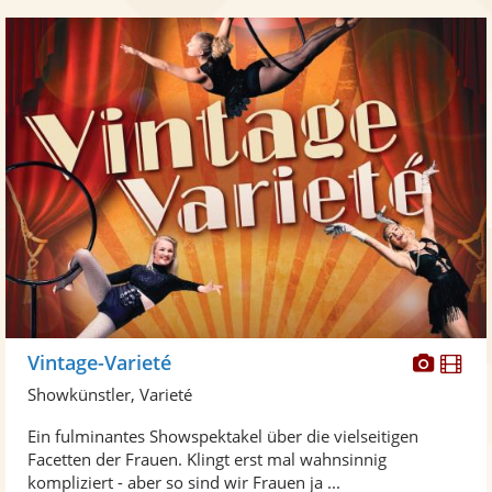
Diese
Di
Vintage-Varieté
Künst
Kü
Showkünstler, Varieté
stellt
ste
Ein fulminantes Showspektakel über die vielseitigen
Fotos
Vi
Facetten der Frauen. Klingt erst mal wahnsinnig
bereit
ber
kompliziert - aber so sind wir Frauen ja ...