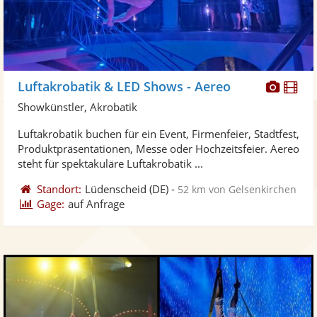
Diese
Di
Luftakrobatik & LED Shows - Aereo
Künst
Kü
Showkünstler, Akrobatik
stellt
ste
Luftakrobatik buchen für ein Event, Firmenfeier, Stadtfest,
Fotos
Vi
Produktpräsentationen, Messe oder Hochzeitsfeier. Aereo
bereit
ber
steht für spektakuläre Luftakrobatik ...
Standort:
Lüdenscheid
(DE)
-
52 km von Gelsenkirchen
Gage:
auf Anfrage