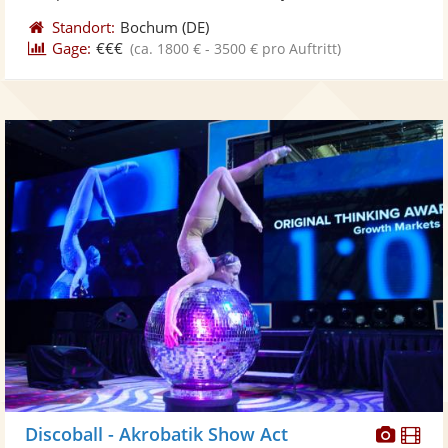
Standort:
Bochum
(DE)
Gage:
€€€
(ca. 1800 € - 3500 € pro Auftritt)
Diese
Di
Discoball - Akrobatik Show Act