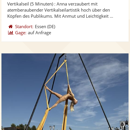
Vertikalseil (5 Minuten) : Anna verzaubert mit
Fotos
Vi
5
atemberaubender Vertikalseilartistik hoch über den
bereit
ber
Sternen
Köpfen des Publikums. Mit Anmut und Leichtigkeit ...
Standort:
Essen
(DE)
Gage:
auf Anfrage