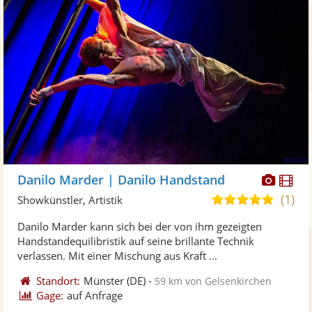
Diese
Di
Danilo Marder | Danilo Handstand
Künst
Kü
(1)
5,0
Showkünstler, Artistik
stellt
ste
von
Danilo Marder kann sich bei der von ihm gezeigten
Fotos
Vi
5
Handstandequilibristik auf seine brillante Technik
bereit
ber
Sternen
verlassen. Mit einer Mischung aus Kraft ...
Standort:
Münster
(DE)
-
59 km von Gelsenkirchen
Gage:
auf Anfrage