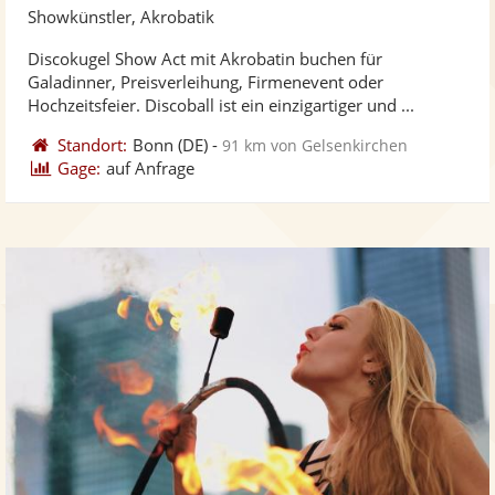
Künst
Kü
Showkünstler, Akrobatik
stellt
ste
Discokugel Show Act mit Akrobatin buchen für
Fotos
Vi
Galadinner, Preisverleihung, Firmenevent oder
bereit
ber
Hochzeitsfeier. Discoball ist ein einzigartiger und ...
Standort:
Bonn
(DE)
-
91 km von Gelsenkirchen
Gage:
auf Anfrage