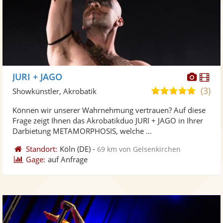
Diese
Di
JURI + JAGO
Künst
Kü
(3)
5,0
Showkünstler, Akrobatik
stellt
ste
von
Können wir unserer Wahrnehmung vertrauen? Auf diese
Fotos
Vi
5
Frage zeigt Ihnen das Akrobatikduo JURI + JAGO in Ihrer
bereit
ber
Sternen
Darbietung METAMORPHOSIS, welche ...
Standort:
Köln
(DE)
-
69 km von Gelsenkirchen
Gage:
auf Anfrage