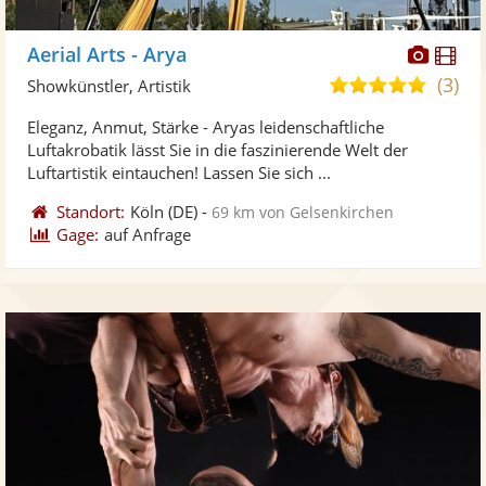
Diese
Di
Aerial Arts - Arya
Künst
Kü
(3)
5,0
Showkünstler, Artistik
stellt
ste
von
Eleganz, Anmut, Stärke - Aryas leidenschaftliche
Fotos
Vi
5
Luftakrobatik lässt Sie in die faszinierende Welt der
bereit
ber
Sternen
Luftartistik eintauchen! Lassen Sie sich ...
Standort:
Köln
(DE)
-
69 km von Gelsenkirchen
Gage:
auf Anfrage