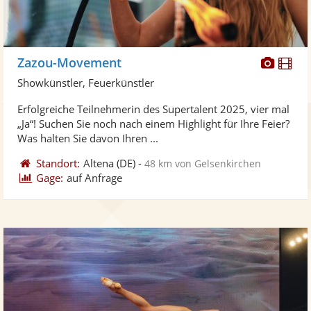
Diese
Di
Zazou-Movement
Künst
Kü
Showkünstler, Feuerkünstler
stellt
ste
Erfolgreiche Teilnehmerin des Supertalent 2025, vier mal
Fotos
Vi
„Ja“! Suchen Sie noch nach einem Highlight für Ihre Feier?
bereit
ber
Was halten Sie davon Ihren ...
Standort:
Altena
(DE)
-
48 km von Gelsenkirchen
Gage:
auf Anfrage