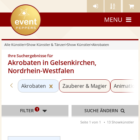
Künstler-
Künstler
Meine
eventpeppers
Login
A-
Künstle
MENU
Z
Alle Künstler
>
Show Künstler & Tänzer
>
Show Künstler
>
Akrobaten
Ihre Suchergebnisse für
Akrobaten in Gelsenkirchen,
Nordrhein-Westfalen
Zurück zu «Show Künstler»
Kategorie «Akrobaten» zurücksetze
Akrobaten
Zauberer & Magier
Animations
1
FILTER
SUCHE ÄNDERN
Seite 1 von 1
13 Showkünstler