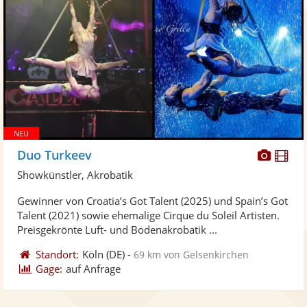
Diese
Di
Duo Turkeev
Künst
Kü
Showkünstler, Akrobatik
stellt
ste
Gewinner von Croatia’s Got Talent (2025) und Spain’s Got
Fotos
Vi
Talent (2021) sowie ehemalige Cirque du Soleil Artisten.
bereit
ber
Preisgekrönte Luft- und Bodenakrobatik ...
Standort:
Köln
(DE)
-
69 km von Gelsenkirchen
Gage:
auf Anfrage