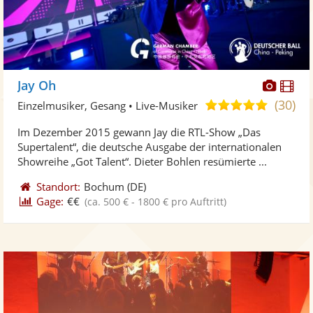
Diese
Di
Jay Oh
Künst
Kü
(30)
5,0
Einzelmusiker, Gesang • Live-Musiker
stellt
ste
von
Im Dezember 2015 gewann Jay die RTL-Show „Das
Fotos
Vi
5
Supertalent“, die deutsche Ausgabe der internationalen
bereit
ber
Sternen
Showreihe „Got Talent“. Dieter Bohlen resümierte ...
Standort:
Bochum
(DE)
Gage:
€€
(ca. 500 € - 1800 € pro Auftritt)