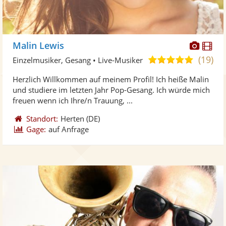
Diese
Di
Malin Lewis
Künst
Kü
(19)
5,0
Einzelmusiker, Gesang • Live-Musiker
stellt
ste
von
Herzlich Willkommen auf meinem Profil! Ich heiße Malin
Fotos
Vi
5
und studiere im letzten Jahr Pop-Gesang. Ich würde mich
bereit
ber
Sternen
freuen wenn ich Ihre/n Trauung, ...
Standort:
Herten
(DE)
Gage:
auf Anfrage