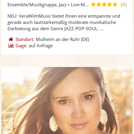
Künst
Kü
(4)
4,9
Ensemble/Musikgruppe, Jazz • Live-Musiker
stellt
ste
von
NEU: VeraWilmMusic bietet Ihnen eine entspannte und
Fotos
Vi
5
gerade auch lautstärkemäßig moderate musikalische
bereit
ber
Sternen
Darbietung aus dem Genre JAZZ-POP-SOUL. ...
Standort:
Mülheim an der Ruhr
(DE)
Gage:
auf Anfrage