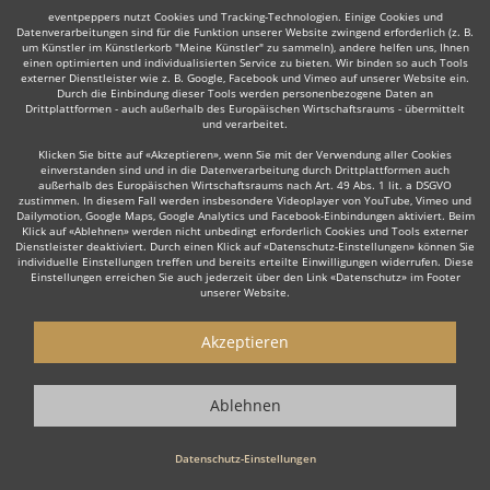
eventpeppers nutzt Cookies und Tracking-Technologien. Einige Cookies und
Datenverarbeitungen sind für die Funktion unserer Website zwingend erforderlich (z. B.
um Künstler im Künstlerkorb "Meine Künstler" zu sammeln), andere helfen uns, Ihnen
einen optimierten und individualisierten Service zu bieten. Wir binden so auch Tools
externer Dienstleister wie z. B. Google, Facebook und Vimeo auf unserer Website ein.
Manche dieser Live-Musiker bieten ihre Dienste auch in
Durch die Einbindung dieser Tools werden personenbezogene Daten an
Drittplattformen - auch außerhalb des Europäischen Wirtschaftsraums - übermittelt
der Umgebung an, z. B. in
Ratingen
,
Gladbeck
,
Arnsberg
,
und verarbeitet.
Meerbusch
,
Ibbenbüren
,
Erftstadt
,
Alsdorf
oder
Dülmen
.
Klicken Sie bitte auf «Akzeptieren», wenn Sie mit der Verwendung aller Cookies
einverstanden sind und in die Datenverarbeitung durch Drittplattformen auch
außerhalb des Europäischen Wirtschaftsraums nach Art. 49 Abs. 1 lit. a DSGVO
zustimmen. In diesem Fall werden insbesondere Videoplayer von YouTube, Vimeo und
Dailymotion, Google Maps, Google Analytics und Facebook-Einbindungen aktiviert. Beim
Klick auf «Ablehnen» werden nicht unbedingt erforderlich Cookies und Tools externer
Dienstleister deaktiviert. Durch einen Klick auf «Datenschutz-Einstellungen» können Sie
individuelle Einstellungen treffen und bereits erteilte Einwilligungen widerrufen. Diese
Einstellungen erreichen Sie auch jederzeit über den Link «Datenschutz» im Footer
unserer Website.
Live-Musiker gesucht?
Akzeptieren
Sie sind auf der Suche nach einem Live Musiker, der Ihr Event zu
einem einzigartigen Erlebnis macht? Dann sind Sie hier genau
richtig! Ob stilvolle
Lounge Musik
zum Empfang, emotionale Live
Ablehnen
Musik zur Hochzeit oder die energiegeladene Performance einer
Live Band
für Ihre Firmenfeier – unsere erfahrenen Live Musiker
Datenschutz-Einstellungen
sorgen für die perfekte Stimmung.