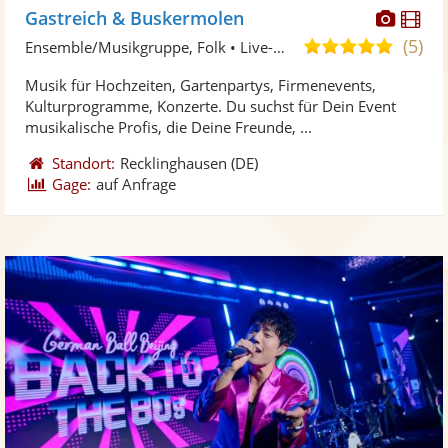
Diese
Di
Gastreich & Buskermolen
Künst
Kü
(5)
5,0
Ensemble/Musikgruppe, Folk • Live-Musiker
stellt
ste
von
Musik für Hochzeiten, Gartenpartys, Firmenevents,
Fotos
Vi
5
Kulturprogramme, Konzerte. Du suchst für Dein Event
bereit
ber
Sternen
musikalische Profis, die Deine Freunde, ...
Standort:
Recklinghausen
(DE)
Gage:
auf Anfrage