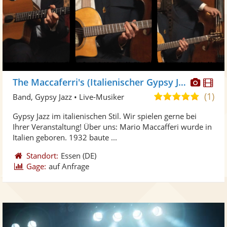
Diese
Di
The Maccaferri's (Italienischer Gypsy Jazz)
Künst
Kü
(1)
5,0
Band, Gypsy Jazz • Live-Musiker
stellt
ste
von
Gypsy Jazz im italienischen Stil. Wir spielen gerne bei
Fotos
Vi
5
Ihrer Veranstaltung! Über uns: Mario Maccafferi wurde in
bereit
ber
Sternen
Italien geboren. 1932 baute ...
Standort:
Essen
(DE)
Gage:
auf Anfrage