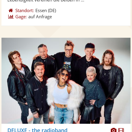
Standort:
Essen
(DE)
Gage:
auf Anfrage
Diese
Di
DELUXE - the radioband