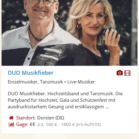
Diese
Di
DUO Musikfieber
Künst
Kü
Einzelmusiker, Tanzmusik • Live-Musiker
stellt
ste
DUO Musikfieber. Hochzeitsband und Tanzmusik. Die
Fotos
Vi
Partyband für Hochzeit, Gala und Schützenfest mit
bereit
ber
ausdrucksstarkem Gesang und erstklassigem ...
Standort:
Dorsten
(DE)
Gage:
€€
(ca. 500 € - 1800 € pro Auftritt)