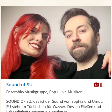
Diese
Di
Sound of SU
Künst
Kü
Ensemble/Musikgruppe, Pop • Live-Musiker
stellt
ste
SOUND OF SU, das ist der Sound von Sophia und Umut.
Fotos
Vi
SU steht im Türkischen für Wasser. Dessen Fließen und
bereit
ber
Lebendigkeit vereinen die beiden in ...