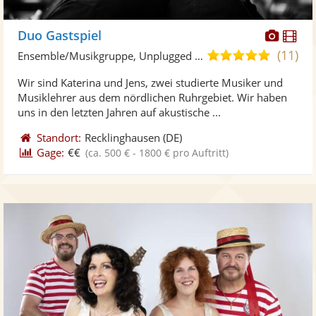
Diese
Di
Duo Gastspiel
Künst
Kü
(11)
5,0
Ensemble/Musikgruppe, Unplugged Band/Akustik Band • Live-Musiker
stellt
ste
von
Wir sind Katerina und Jens, zwei studierte Musiker und
Fotos
Vi
5
Musiklehrer aus dem nördlichen Ruhrgebiet. Wir haben
bereit
ber
Sternen
uns in den letzten Jahren auf akustische ...
Standort:
Recklinghausen
(DE)
Gage:
€€
(ca. 500 € - 1800 € pro Auftritt)