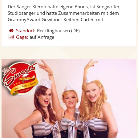
stellt
ste
von
Der Sänger Kieron hatte eigene Bands, ist Songwriter,
Fotos
Vi
5
Studiosänger und hatte Zusammenarbeiten mit dem
bereit
ber
Sternen
GrammyAward Gewinner Keithen Carter, mit ...
Standort:
Recklinghausen
(DE)
Gage:
auf Anfrage