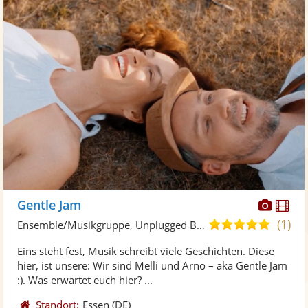
Diese
Di
Gentle Jam
Künst
Kü
(1)
5,0
Ensemble/Musikgruppe, Unplugged Band/Akustik Band • Live-Musiker
stellt
ste
von
Eins steht fest, Musik schreibt viele Geschichten. Diese
Fotos
Vi
5
hier, ist unsere: Wir sind Melli und Arno – aka Gentle Jam
bereit
ber
Sternen
:). Was erwartet euch hier? ...
Standort:
Essen
(DE)