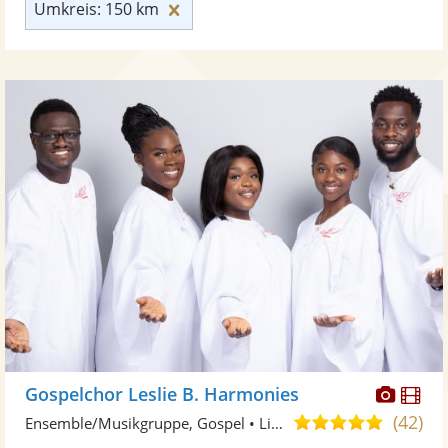
Umkreis: 150 km zurücksetzen
Umkreis: 150 km
Diese
Di
Gospelchor Leslie B. Harmonies
Künst
Kü
(42)
5,0
Ensemble/Musikgruppe, Gospel • Live-Musiker
stellt
ste
von