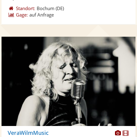
Standort:
Bochum
(DE)
Gage:
auf Anfrage
Diese
Di
VeraWilmMusic