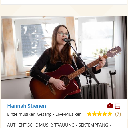
Diese
Di
Hannah Stienen
Künst
Kü
(7)
5,0
Einzelmusiker, Gesang • Live-Musiker
stellt
ste
von
AUTHENTISCHE MUSIK: TRAUUNG • SEKTEMPFANG •
Fotos
Vi
5