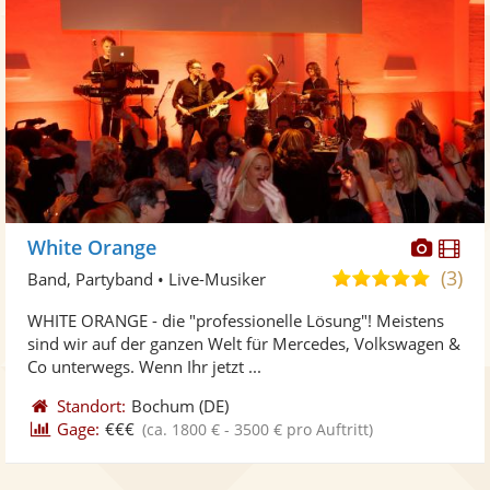
Diese
Di
White Orange
Künst
Kü
(3)
5,0
Band, Partyband • Live-Musiker
stellt
ste
von
WHITE ORANGE - die "professionelle Lösung"! Meistens
Fotos
Vi
5
sind wir auf der ganzen Welt für Mercedes, Volkswagen &
bereit
ber
Sternen
Co unterwegs. Wenn Ihr jetzt ...
Standort:
Bochum
(DE)
Gage:
€€€
(ca. 1800 € - 3500 € pro Auftritt)