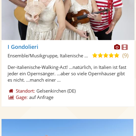
Diese
Di
I Gondolieri
Künst
Kü
(9)
4,9
Ensemble/Musikgruppe, Italienische Musik • Live-Musiker
stellt
ste
von
Der-italienische-Walking-Act! …natürlich, in Italien ist fast
Fotos
Vi
5
jeder ein Opernsänger. …aber so viele Opernhäuser gibt
bereit
ber
Sternen
es nicht. ...manch einer ...
Standort:
Gelsenkirchen
(DE)
Gage:
auf Anfrage