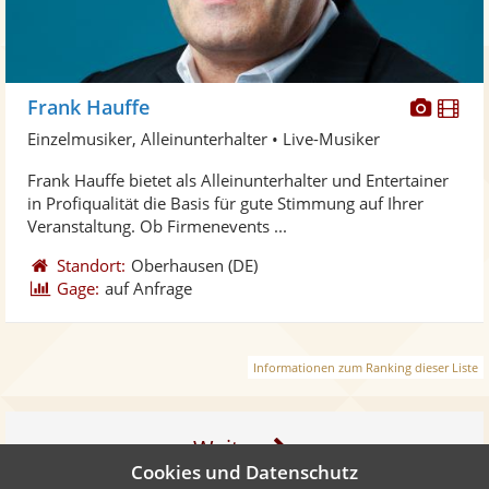
Diese
Di
Frank Hauffe
Künst
Kü
Einzelmusiker, Alleinunterhalter • Live-Musiker
stellt
ste
Frank Hauffe bietet als Alleinunterhalter und Entertainer
Fotos
Vi
in Profiqualität die Basis für gute Stimmung auf Ihrer
bereit
ber
Veranstaltung. Ob Firmenevents ...
Standort:
Oberhausen
(DE)
Gage:
auf Anfrage
Informationen zum Ranking dieser Liste
Weiter
Cookies und Datenschutz