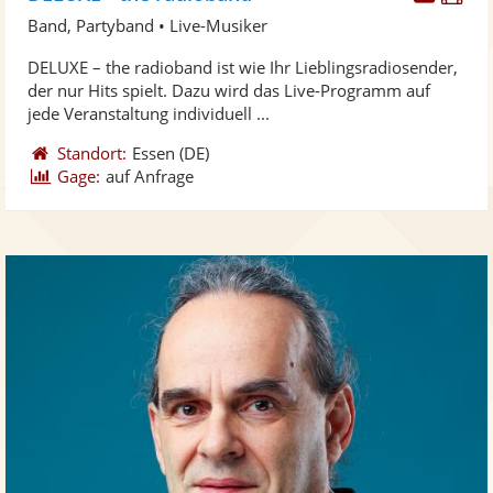
Künst
Kü
Band, Partyband • Live-Musiker
stellt
ste
DELUXE – the radioband ist wie Ihr Lieblingsradiosender,
Fotos
Vi
der nur Hits spielt. Dazu wird das Live-Programm auf
bereit
ber
jede Veranstaltung individuell ...
Standort:
Essen
(DE)
Gage:
auf Anfrage