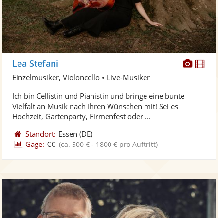
Diese
Di
Lea Stefani
Künst
Kü
Einzelmusiker, Violoncello • Live-Musiker
stellt
ste
Ich bin Cellistin und Pianistin und bringe eine bunte
Fotos
Vi
Vielfalt an Musik nach Ihren Wünschen mit! Sei es
bereit
ber
Hochzeit, Gartenparty, Firmenfest oder ...
Standort:
Essen
(DE)
Gage:
€€
(ca. 500 € - 1800 € pro Auftritt)