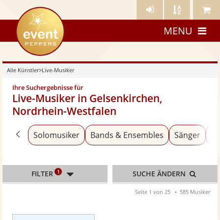
Künstler-
Künstler
Meine
eventpeppers
Login
A-
Künstle
MENU
Z
Alle Künstler
>
Live-Musiker
Ihre Suchergebnisse für
Live-Musiker in Gelsenkirchen,
Nordrhein-Westfalen
Zurück zu «Alle Künstler»
Solomusiker
Bands & Ensembles
Sänger
An
1
FILTER
SUCHE ÄNDERN
Seite 1 von 25
585 Musiker