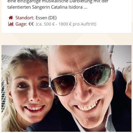
eine einzigartige musikalische Darbietung mit der
bereit
ber
Sternen
talentierten Sängerin Catalina Isidora ...
Standort:
Essen
(DE)
Gage:
€€
(ca. 500 € - 1800 € pro Auftritt)