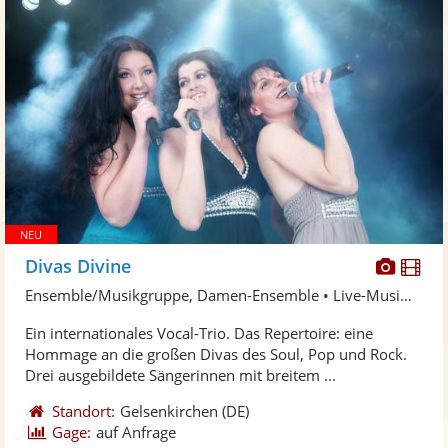
Diese
Di
Divas Divine
Künst
Kü
Ensemble/Musikgruppe, Damen-Ensemble • Live-Musiker
stellt
ste
Ein internationales Vocal-Trio. Das Repertoire: eine
Fotos
Vi
Hommage an die großen Divas des Soul, Pop und Rock.
bereit
ber
Drei ausgebildete Sängerinnen mit breitem ...
Standort:
Gelsenkirchen
(DE)
Gage:
auf Anfrage