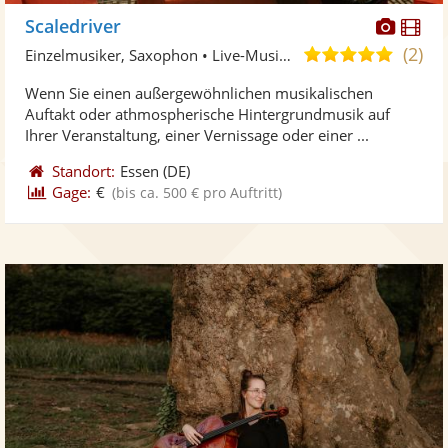
Diese
Di
Scaledriver
Künst
Kü
(2)
5,0
Einzelmusiker, Saxophon • Live-Musiker
stellt
ste
von
Wenn Sie einen außergewöhnlichen musikalischen
Fotos
Vi
5
Auftakt oder athmospherische Hintergrundmusik auf
bereit
ber
Sternen
Ihrer Veranstaltung, einer Vernissage oder einer ...
Standort:
Essen
(DE)
Gage:
€
(bis ca. 500 € pro Auftritt)