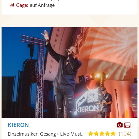
Gage:
auf Anfrage
Diese
Di
KIERON
Künst
Kü
(104)
5,0
Einzelmusiker, Gesang • Live-Musiker