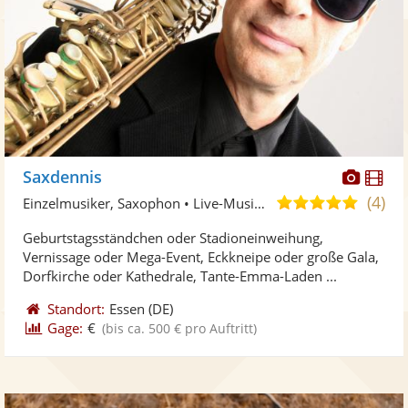
Diese
Di
Saxdennis
Künst
Kü
(4)
5,0
Einzelmusiker, Saxophon • Live-Musiker
stellt
ste
von
Geburtstagsständchen oder Stadioneinweihung,
Fotos
Vi
5
Vernissage oder Mega-Event, Eckkneipe oder große Gala,
bereit
ber
Sternen
Dorfkirche oder Kathedrale, Tante-Emma-Laden ...
Standort:
Essen
(DE)
Gage:
€
(bis ca. 500 € pro Auftritt)