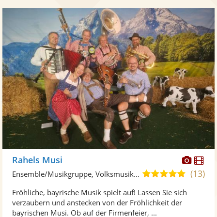
Diese
Di
Rahels Musi
Künst
Kü
(13)
5,0
Ensemble/Musikgruppe, Volksmusik • Live-Musiker
stellt
ste
von
Fröhliche, bayrische Musik spielt auf! Lassen Sie sich
Fotos
Vi
5
verzaubern und anstecken von der Fröhlichkeit der
bereit
ber
Sternen
bayrischen Musi. Ob auf der Firmenfeier, ...