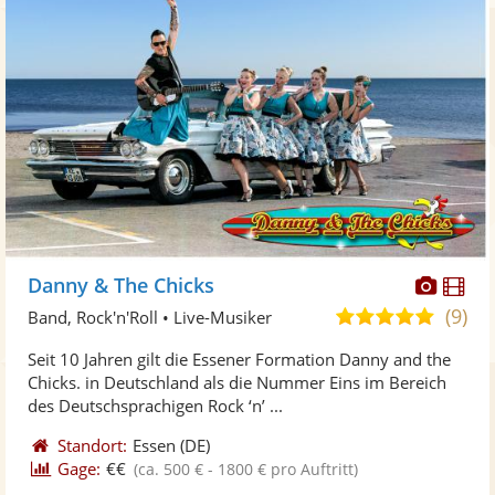
Diese
Di
Danny & The Chicks
Künst
Kü
(9)
5,0
Band, Rock'n'Roll • Live-Musiker
stellt
ste
von
Seit 10 Jahren gilt die Essener Formation Danny and the
Fotos
Vi
5
Chicks. in Deutschland als die Nummer Eins im Bereich
bereit
ber
Sternen
des Deutschsprachigen Rock ‘n’ ...
Standort:
Essen
(DE)
Gage:
€€
(ca. 500 € - 1800 € pro Auftritt)