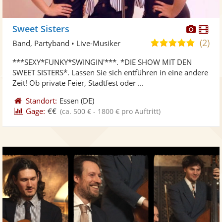
Diese
Di
Sweet Sisters
Künst
Kü
(2)
5,0
Band, Partyband • Live-Musiker
stellt
ste
von
***SEXY*FUNKY*SWINGIN'***. *DIE SHOW MIT DEN
Fotos
Vi
5
SWEET SISTERS*. Lassen Sie sich entführen in eine andere
bereit
ber
Sternen
Zeit! Ob private Feier, Stadtfest oder ...
Standort:
Essen
(DE)
Gage:
€€
(ca. 500 € - 1800 € pro Auftritt)