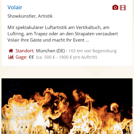
Diese
Di
Volair
Künst
Kü
Showkünstler, Artistik
stellt
ste
Mit spektakulärer Luftartistik am Vertikaltuch, am
Fotos
Vi
Luftring, am Trapez oder an den Strapaten verzaubert
bereit
ber
Volair Ihre Gäste und macht Ihr Event ...
Standort:
München
(DE)
-
103 km von Regensburg
Gage:
€€
(ca. 500 € - 1800 € pro Auftritt)