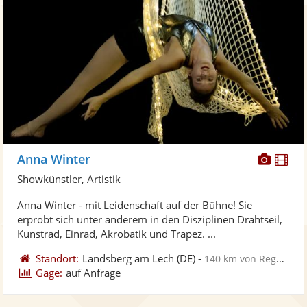
Diese
Di
Anna Winter
Künst
Kü
Showkünstler, Artistik
stellt
ste
Anna Winter - mit Leidenschaft auf der Bühne! Sie
Fotos
Vi
erprobt sich unter anderem in den Disziplinen Drahtseil,
bereit
ber
Kunstrad, Einrad, Akrobatik und Trapez. ...
Standort:
Landsberg am Lech
(DE)
-
140 km von Regensburg
Gage:
auf Anfrage