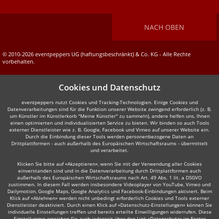
NACH OBEN
© 2010-2026 eventpeppers UG (haftungsbeschränkt) & Co. KG - Alle Rechte
vorbehalten.
Cookies und Datenschutz
eventpeppers nutzt Cookies und Tracking-Technologien. Einige Cookies und
Datenverarbeitungen sind für die Funktion unserer Website zwingend erforderlich (z. B.
um Künstler im Künstlerkorb "Meine Künstler" zu sammeln), andere helfen uns, Ihnen
einen optimierten und individualisierten Service zu bieten. Wir binden so auch Tools
externer Dienstleister wie z. B. Google, Facebook und Vimeo auf unserer Website ein.
Durch die Einbindung dieser Tools werden personenbezogene Daten an
Drittplattformen - auch außerhalb des Europäischen Wirtschaftsraums - übermittelt
und verarbeitet.
Klicken Sie bitte auf «Akzeptieren», wenn Sie mit der Verwendung aller Cookies
einverstanden sind und in die Datenverarbeitung durch Drittplattformen auch
außerhalb des Europäischen Wirtschaftsraums nach Art. 49 Abs. 1 lit. a DSGVO
zustimmen. In diesem Fall werden insbesondere Videoplayer von YouTube, Vimeo und
Dailymotion, Google Maps, Google Analytics und Facebook-Einbindungen aktiviert. Beim
Klick auf «Ablehnen» werden nicht unbedingt erforderlich Cookies und Tools externer
Dienstleister deaktiviert. Durch einen Klick auf «Datenschutz-Einstellungen» können Sie
individuelle Einstellungen treffen und bereits erteilte Einwilligungen widerrufen. Diese
Einstellungen erreichen Sie auch jederzeit über den Link «Datenschutz» im Footer