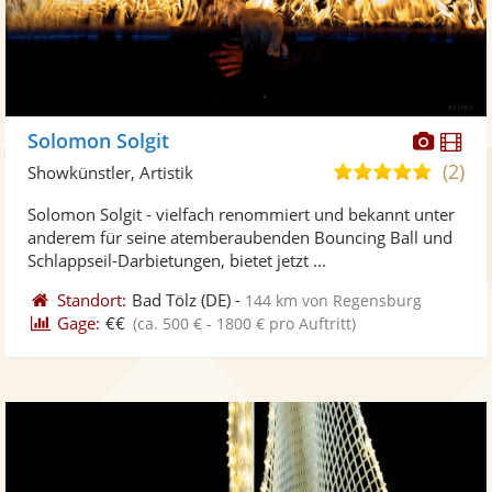
Diese
Di
Solomon Solgit
Künst
Kü
(2)
5,0
Showkünstler, Artistik
stellt
ste
von
Solomon Solgit - vielfach renommiert und bekannt unter
Fotos
Vi
5
anderem für seine atemberaubenden Bouncing Ball und
bereit
ber
Sternen
Schlappseil-Darbietungen, bietet jetzt ...
Standort:
Bad Tölz
(DE)
-
144 km von Regensburg
Gage:
€€
(ca. 500 € - 1800 € pro Auftritt)