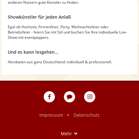
anderen Nutzern gute Künstler zu finden.
Showkünstler für jeden Anlaß
Egal ob Hochzeit, Firmenfeier, Party, Weihnachtsfeier oder
Betriebsfeier - feiern Sie mit Stil und buchen Sie Ihre individuelle Live-
Show mit eventpeppers.
Und es kann losgehen...
Akrobaten aus ganz Deutschland: individuell & professionell.
eventpeppers
Blog
eventpeppers
auf
auf
Facebook
Instagram
•
Impressum
Datenschutz
Show
Mehr