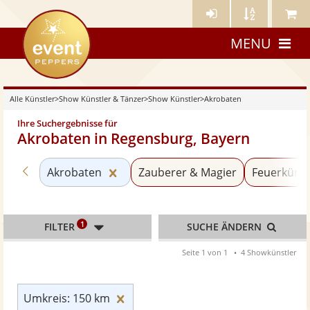
Künstler-
Künstler
Meine
eventpeppers
Login
A-
Künstle
MENU
Z
Alle Künstler
>
Show Künstler & Tänzer
>
Show Künstler
>
Akrobaten
Ihre Suchergebnisse für
Akrobaten in Regensburg, Bayern
Zurück zu «Show Künstler»
Kategorie «Akrobaten» zurücksetze
Akrobaten
Zauberer & Magier
Feuerkünst
1
FILTER
SUCHE ÄNDERN
Seite 1 von 1
4 Showkünstler
Umkreis: 150 km zurücksetzen
Umkreis: 150 km