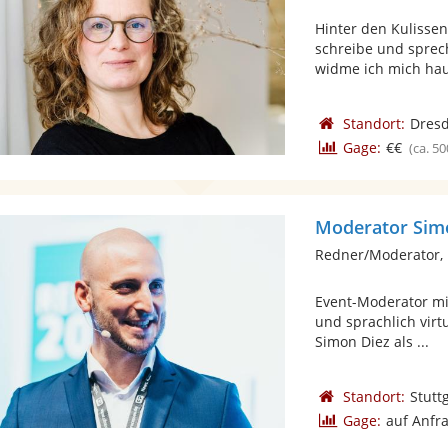
Hinter den Kulisse
schreibe und sprech
widme ich mich haup
Standort:
Dres
Gage:
€€
(ca. 50
Moderator Sim
Redner/Moderator,
Event-Moderator mit
und sprachlich virt
Simon Diez als ...
Standort:
Stutt
Gage:
auf Anfr