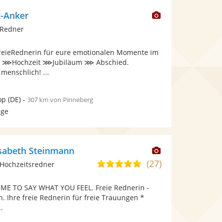
Dieser
t-Anker
Künstler
 Redner
stellt
Fotos
 FreieRednerin für eure emotionalen Momente im
bereit.
 ⋙Hochzeit ⋙Jubiläum ⋙ Abschied.
 menschlich! ...
op
(DE)
-
307 km von Pinneberg
age
Dieser
lisabeth Steinmann
Künstler
(27)
5,0
Hochzeitsredner
stellt
von
Fotos
TIME TO SAY WHAT YOU FEEL. Freie Rednerin -
5
bereit.
. Ihre freie Rednerin für freie Trauungen *
Sternen
.