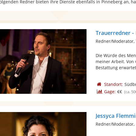
folgenden Redner bieten ihre Dienste ebenfalls in Pinneberg an, h
Trauerredner -
Redner/Moderator,
Die Würde des Mens
meiner Arbeit. Von 
Bestattung erwartet,
Standort:
Südb
Gage:
€€
(ca. 50
Jessyca Flemm
Redner/Moderator, 