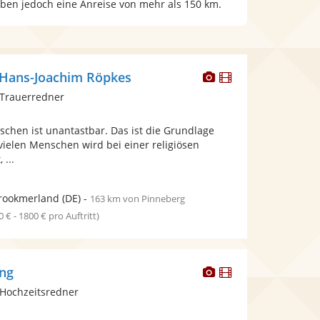
aben jedoch eine Anreise von mehr als 150 km.
Dieser
Dieser
 Hans-Joachim Röpkes
Künstler
Künstler
 Trauerredner
stellt
stellt
Fotos
Videos
chen ist unantastbar. Das ist die Grundlage
bereit.
bereit.
vielen Menschen wird bei einer religiösen
 ...
rookmerland
(DE)
-
163 km von Pinneberg
0 € - 1800 € pro Auftritt)
Dieser
Dieser
ing
Künstler
Künstler
Hochzeitsredner
stellt
stellt
Fotos
Videos