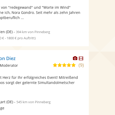
von
Fotos
n von "redegewand" und "Worte im Wind"
5
bereit.
e ich, Nora Gondro. Seit mehr als zehn Jahren
Sternen
tberuflich ...
den
(DE)
-
394 km von Pinneberg
0 € - 1800 € pro Auftritt)
Dieser
Dieser
on Diez
Künstler
Künstler
(9)
4,9
 Moderator
stellt
stellt
von
Fotos
Videos
 Herz für Ihr erfolgreiches Event! Mitreißend
5
bereit.
bereit.
uos sorgt der gelernte Simultandolmetscher
Sternen
gart
(DE)
-
545 km von Pinneberg
age