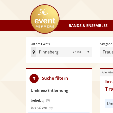
eventpeppers
BANDS & ENSEMBLES
Radius
Ort des Events
Kategorie
Pinneberg
Trau
Ort
des
Events
Alle Kün
festlegen
Suche filtern
Ihre
Tr
Umkreis/Entfernung
beliebig
(9)
Umk
bis 50 km
(0)