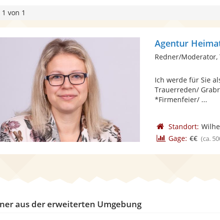
 1 von 1
Agentur Heima
Redner/Moderator,
Ich werde für Sie al
Trauerreden/ Grabre
*Firmenfeier/ ...
Standort:
Wilh
Gage:
€€
(ca. 50
ner aus der erweiterten Umgebung