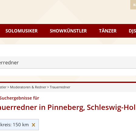
K
SOLOMUSIKER
SHOWKÜNSTLER
TÄNZER
DJS
erredner
stler
>
Moderatoren & Redner
>
Trauerredner
 Suchergebnisse für
auerredner in Pinneberg, Schleswig-Hol
Umkreis: 150 km zurücksetzen
reis: 150 km