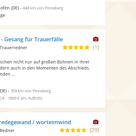
ofen
(DE)
-
448 km von Pinneberg
age
Dieser
 - Gesang für Trauerfälle
Künstler
(1)
5,0
 Trauerredner
stellt
von
Fotos
schen nicht nur auf großen Bühnen in ihrer
5
bereit.
ndern auch in den Momenten des Abschieds.
Sternen
nden ...
DE)
-
359 km von Pinneberg
0 € - 1800 € pro Auftritt)
Dieser
 redegewand / worteimwind
Künstler
(29)
5,0
 Redner
stellt