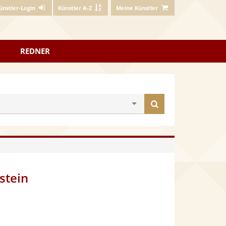
ünstler-Login
Künstler A-Z
Meine Künstler
REDNER
Künstler
finden
stein