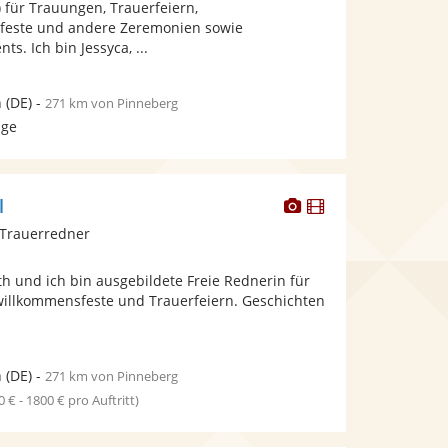
) für Trauungen, Trauerfeiern,
bereit.
bereit.
feste und andere Zeremonien sowie
ts. Ich bin Jessyca, ...
n
(DE)
-
271 km von Pinneberg
age
Dieser
Dieser
l
Künstler
Künstler
 Trauerredner
stellt
stellt
Fotos
Videos
eth und ich bin ausgebildete Freie Rednerin für
bereit.
bereit.
illkommensfeste und Trauerfeiern. Geschichten
n
(DE)
-
271 km von Pinneberg
0 € - 1800 € pro Auftritt)