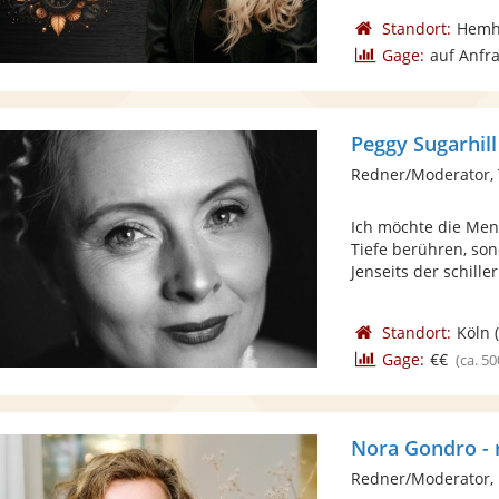
Standort:
Hemh
Gage:
auf Anfr
Peggy Sugarhill
Redner/Moderator,
Ich möchte die Men
Tiefe berühren, so
Jenseits der schiller
Standort:
Köln
(
Gage:
€€
(ca. 50
Nora Gondro -
Redner/Moderator,