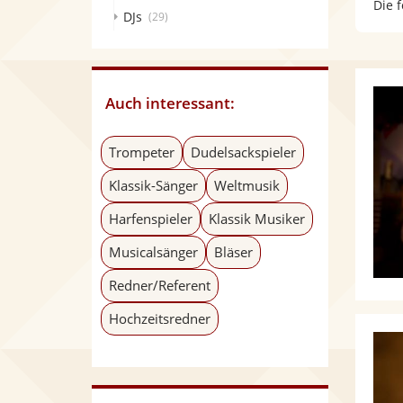
Die 
DJs
(29)
Auch interessant:
Trompeter
Dudelsackspieler
Klassik-Sänger
Weltmusik
Harfenspieler
Klassik Musiker
Musicalsänger
Bläser
Redner/Referent
Hochzeitsredner