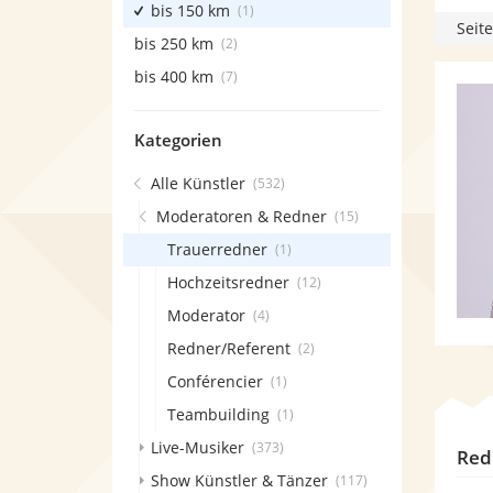
bis 150 km
(1)
Seite
bis 250 km
(2)
bis 400 km
(7)
Kategorien
Alle Künstler
(532)
Moderatoren & Redner
(15)
Trauerredner
(1)
Hochzeitsredner
(12)
Moderator
(4)
Redner/Referent
(2)
Conférencier
(1)
Teambuilding
(1)
Live-Musiker
(373)
Red
Show Künstler & Tänzer
(117)