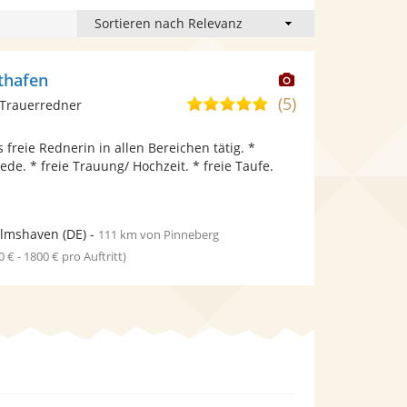
Dieser
thafen
Künstler
(5)
5,0
 Trauerredner
stellt
von
Fotos
s freie Rednerin in allen Bereichen tätig. *
5
bereit.
de. * freie Trauung/ Hochzeit. * freie Taufe.
Sternen
elmshaven
(DE)
-
111 km von Pinneberg
0 € - 1800 € pro Auftritt)