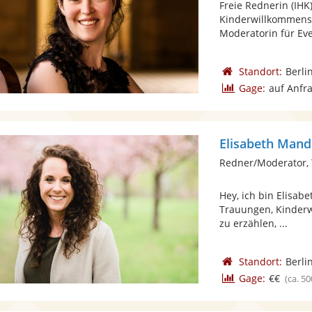
Freie Rednerin (IHK
Kinderwillkommens
Moderatorin für Even
Standort:
Berli
Gage:
auf Anfr
Elisabeth Mand
Redner/Moderator,
Hey, ich bin Elisab
Trauungen, Kinderw
zu erzählen, ...
Standort:
Berli
Gage:
€€
(ca. 50