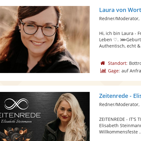
Laura von Wor
Redner/Moderator,
Hi, ich bin Laura -
Leben ♡. ⋙Geburt
Authentisch, echt &
Standort:
Bottr
Gage:
auf Anfr
Zeitenrede - E
Redner/Moderator, 
ZEITENREDE - IT'S 
Elisabeth Steinmann
Willkommensfeste ..