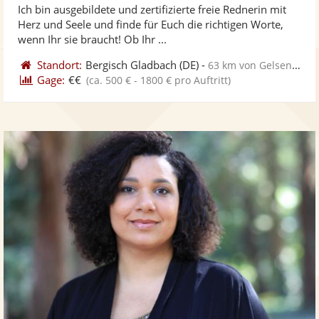
Ich bin ausgebildete und zertifizierte freie Rednerin mit
Fotos
Vi
5
Herz und Seele und finde für Euch die richtigen Worte,
bereit
ber
Sternen
wenn Ihr sie braucht! Ob Ihr ...
Standort:
Bergisch Gladbach
(DE)
-
63 km von Gelsenkirchen
Gage:
€€
(ca. 500 € - 1800 € pro Auftritt)