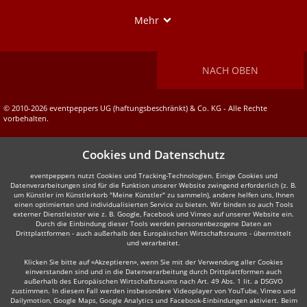
Show
Mehr
NACH OBEN
© 2010-2026 eventpeppers UG (haftungsbeschränkt) & Co. KG - Alle Rechte
vorbehalten.
Cookies und Datenschutz
eventpeppers nutzt Cookies und Tracking-Technologien. Einige Cookies und
Datenverarbeitungen sind für die Funktion unserer Website zwingend erforderlich (z. B.
um Künstler im Künstlerkorb "Meine Künstler" zu sammeln), andere helfen uns, Ihnen
einen optimierten und individualisierten Service zu bieten. Wir binden so auch Tools
externer Dienstleister wie z. B. Google, Facebook und Vimeo auf unserer Website ein.
Durch die Einbindung dieser Tools werden personenbezogene Daten an
Drittplattformen - auch außerhalb des Europäischen Wirtschaftsraums - übermittelt
und verarbeitet.
Klicken Sie bitte auf «Akzeptieren», wenn Sie mit der Verwendung aller Cookies
einverstanden sind und in die Datenverarbeitung durch Drittplattformen auch
außerhalb des Europäischen Wirtschaftsraums nach Art. 49 Abs. 1 lit. a DSGVO
zustimmen. In diesem Fall werden insbesondere Videoplayer von YouTube, Vimeo und
Dailymotion, Google Maps, Google Analytics und Facebook-Einbindungen aktiviert. Beim