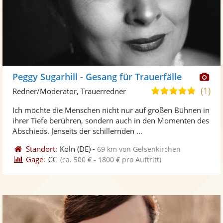
Di
Peggy Sugarhill - Gesang für Trauerfälle
Kü
(1)
5,0
Redner/Moderator, Trauerredner
ste
von
Ich möchte die Menschen nicht nur auf großen Bühnen in
Fo
5
ihrer Tiefe berühren, sondern auch in den Momenten des
ber
Sternen
Abschieds. Jenseits der schillernden ...
Standort:
Köln
(DE)
-
69 km von Gelsenkirchen
Gage:
€€
(ca. 500 € - 1800 € pro Auftritt)