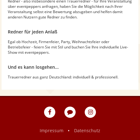
Redner - also insbesondere einen Trauerredner - für Ihre Veranstaltung
über eventpeppers anfragen, haben Sie die Möglichkeit nach Ihrer
Veranstaltung selbst eine Bewertung abzugeben und helfen damit
anderen Nutzern gute Redner zu finden.
Redner für jeden Anlaß
Egal ob Hochzeit, Firmenfeier, Party, Weihnachtsfeier oder
Betriebsfeier - feiern Sie mit Stil und buchen Sie Ihre individuelle Live-
Show mit eventpeppers.
Und es kann losgehen...
Trauerredner aus ganz Deutschland: individuell & professionell.
eventpeppers
Blog
eventpeppers
auf
auf
Facebook
Instagram
•
Impressum
Datenschutz