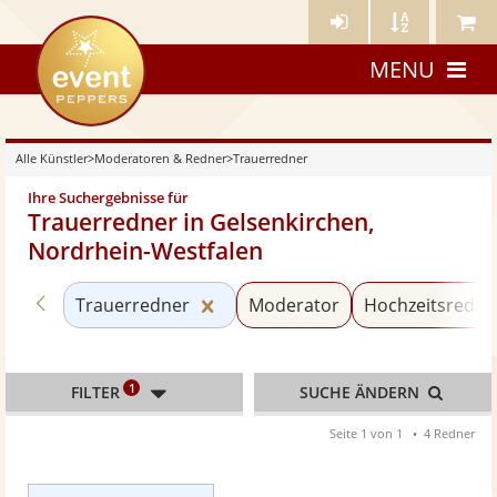
Künstler-
Künstler
Meine
eventpeppers
Login
A-
Künstle
MENU
Z
Alle Künstler
>
Moderatoren & Redner
>
Trauerredner
Ihre Suchergebnisse für
Trauerredner in Gelsenkirchen,
Nordrhein-Westfalen
Zurück zu «Moderatoren & Redner»
Kategorie «Trauerredner» zurüc
Trauerredner
Moderator
Hochzeitsredne
1
FILTER
SUCHE ÄNDERN
Seite 1 von 1
4 Redner