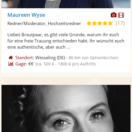
Diese
Di
Maureen Wyse
Künst
Kü
(17)
5,0
Redner/Moderator, Hochzeitsredner
stellt
ste
von
Liebes Brautpaar, es gibt viele Gründe, warum ihr euch
Fotos
Vi
5
für eine freie Trauung entschieden habt. Ihr wünscht euch
bereit
ber
Sternen
eine authentische, aber auch ...
Standort:
Wesseling
(DE)
-
80 km von Gelsenkirchen
Gage:
€€
(ca. 500 € - 1800 € pro Auftritt)