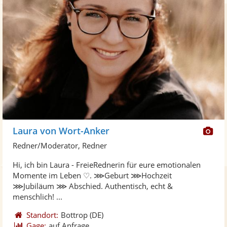
Di
Laura von Wort-Anker
Kü
Redner/Moderator, Redner
ste
Hi, ich bin Laura - FreieRednerin für eure emotionalen
Fo
Momente im Leben ♡. ⋙Geburt ⋙Hochzeit
ber
⋙Jubiläum ⋙ Abschied. Authentisch, echt &
menschlich! ...
Standort:
Bottrop
(DE)
Gage:
auf Anfrage