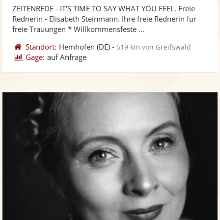
von
ZEITENREDE - IT'S TIME TO SAY WHAT YOU FEEL. Freie
Fo
5
Rednerin - Elisabeth Steinmann. Ihre freie Rednerin für
ber
Sternen
freie Trauungen * Willkommensfeste ...
Standort:
Hemhofen
(DE)
-
519 km von Greifswald
Gage:
auf Anfrage