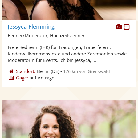
Diese
Di
Jessyca Flemming
Künst
Kü
Redner/Moderator, Hochzeitsredner
stellt
ste
Freie Rednerin (IHK) für Trauungen, Trauerfeiern,
Fotos
Vi
Kinderwillkommensfeste und andere Zeremonien sowie
bereit
ber
Moderatorin für Events. Ich bin Jessyca, ...
Standort:
Berlin
(DE)
-
176 km von Greifswald
Gage:
auf Anfrage