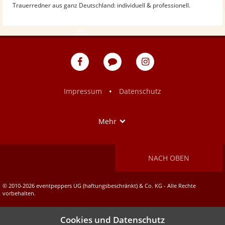
Trauerredner aus ganz Deutschland: individuell & professionell.
eventpeppers
Blog
eventpeppers
auf
auf
Facebook
Instagram
•
Impressum
Datenschutz
Show
Mehr
NACH OBEN
© 2010-2026 eventpeppers UG (haftungsbeschränkt) & Co. KG - Alle Rechte
vorbehalten.
Cookies und Datenschutz