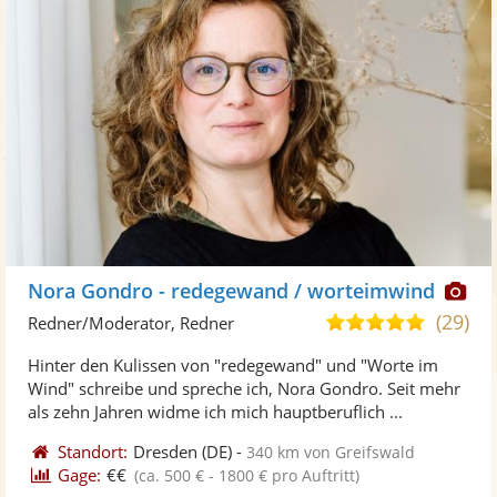
Di
Nora Gondro - redegewand / worteimwind
Kü
(29)
5,0
Redner/Moderator, Redner
ste
von
Hinter den Kulissen von "redegewand" und "Worte im
Fo
5
Wind" schreibe und spreche ich, Nora Gondro. Seit mehr
ber
Sternen
als zehn Jahren widme ich mich hauptberuflich ...
Standort:
Dresden
(DE)
-
340 km von Greifswald
Gage:
€€
(ca. 500 € - 1800 € pro Auftritt)