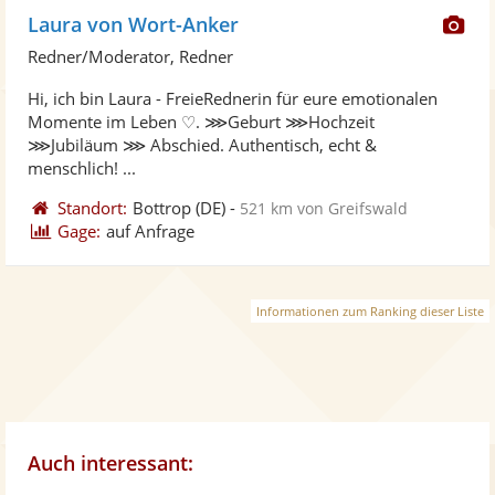
Di
Laura von Wort-Anker
Kü
Redner/Moderator, Redner
ste
Hi, ich bin Laura - FreieRednerin für eure emotionalen
Fo
Momente im Leben ♡. ⋙Geburt ⋙Hochzeit
ber
⋙Jubiläum ⋙ Abschied. Authentisch, echt &
menschlich! ...
Standort:
Bottrop
(DE)
-
521 km von Greifswald
Gage:
auf Anfrage
Informationen zum Ranking dieser Liste
Auch interessant: