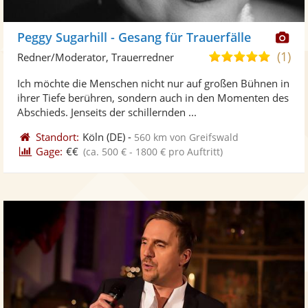
Di
Peggy Sugarhill - Gesang für Trauerfälle
Kü
(1)
5,0
Redner/Moderator, Trauerredner
ste
von
Ich möchte die Menschen nicht nur auf großen Bühnen in
Fo
5
ihrer Tiefe berühren, sondern auch in den Momenten des
ber
Sternen
Abschieds. Jenseits der schillernden ...
Standort:
Köln
(DE)
-
560 km von Greifswald
Gage:
€€
(ca. 500 € - 1800 € pro Auftritt)