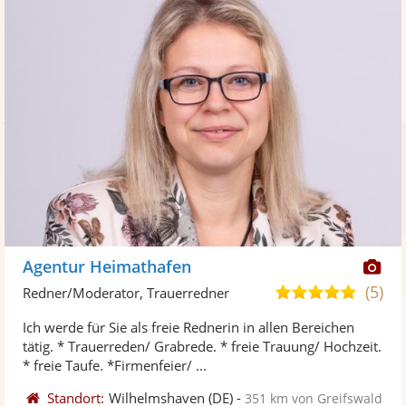
Di
Agentur Heimathafen
Kü
(5)
5,0
Redner/Moderator, Trauerredner
ste
von
Ich werde für Sie als freie Rednerin in allen Bereichen
Fo
5
tätig. * Trauerreden/ Grabrede. * freie Trauung/ Hochzeit.
ber
Sternen
* freie Taufe. *Firmenfeier/ ...
Standort:
Wilhelmshaven
(DE)
-
351 km von Greifswald