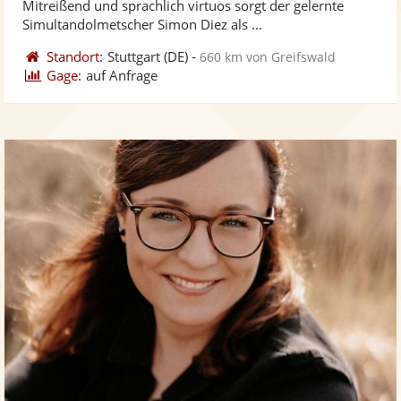
Mitreißend und sprachlich virtuos sorgt der gelernte
bereit
ber
Sternen
Simultandolmetscher Simon Diez als ...
Standort:
Stuttgart
(DE)
-
660 km von Greifswald
Gage:
auf Anfrage