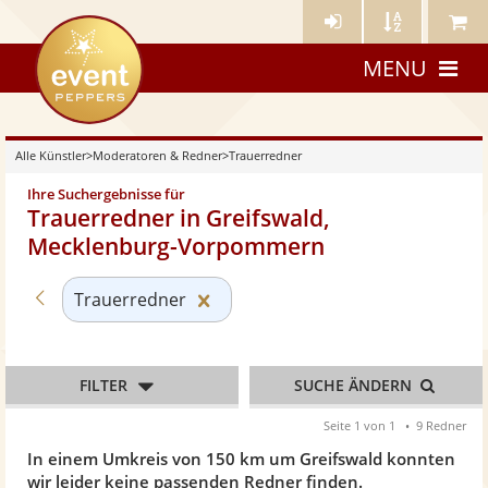
Künstler-
Künstler
Meine
eventpeppers
Login
A-
Künstle
MENU
Z
Alle Künstler
>
Moderatoren & Redner
>
Trauerredner
Ihre Suchergebnisse für
Trauerredner in Greifswald,
Mecklenburg-Vorpommern
Zurück zu «Moderatoren & Redner»
Kategorie «Trauerredner» zurüc
Trauerredner
FILTER
SUCHE ÄNDERN
Seite 1 von 1
9 Redner
In einem Umkreis von 150 km um Greifswald konnten
wir leider keine passenden Redner finden.