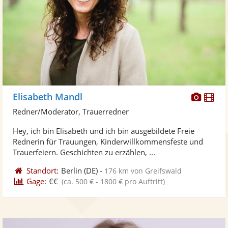
Diese
Di
Elisabeth Mandl
Künst
Kü
Redner/Moderator, Trauerredner
stellt
ste
Hey, ich bin Elisabeth und ich bin ausgebildete Freie
Fotos
Vi
Rednerin für Trauungen, Kinderwillkommensfeste und
bereit
ber
Trauerfeiern. Geschichten zu erzählen, ...
Standort:
Berlin
(DE)
-
176 km von Greifswald
Gage:
€€
(ca. 500 € - 1800 € pro Auftritt)