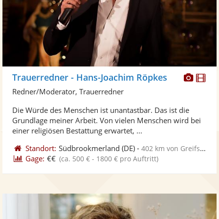
Diese
Di
Trauerredner - Hans-Joachim Röpkes
Künst
Kü
Redner/Moderator, Trauerredner
stellt
ste
Die Würde des Menschen ist unantastbar. Das ist die
Fotos
Vi
Grundlage meiner Arbeit. Von vielen Menschen wird bei
bereit
ber
einer religiösen Bestattung erwartet, ...
Standort:
Südbrookmerland
(DE)
-
402 km von Greifswald
Gage:
€€
(ca. 500 € - 1800 € pro Auftritt)