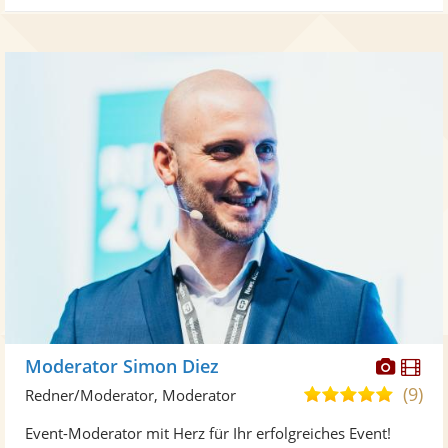
Diese
Di
Moderator Simon Diez
Künst
Kü
(9)
4,9
Redner/Moderator, Moderator
stellt
ste
von
Event-Moderator mit Herz für Ihr erfolgreiches Event!
Fotos
Vi
5