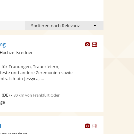
Dieser
Dieser
ing
Künstler
Künstler
Hochzeitsredner
stellt
stellt
Fotos
Videos
) für Trauungen, Trauerfeiern,
bereit.
bereit.
feste und andere Zeremonien sowie
ts. Ich bin Jessyca, ...
n
(DE)
-
80 km von Frankfurt Oder
age
Dieser
Dieser
l
Künstler
Künstler