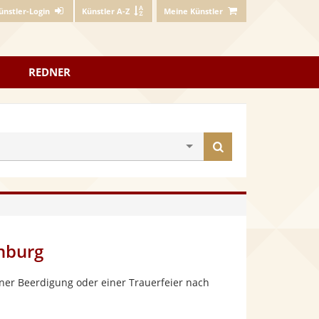
ünstler-Login
Künstler A-Z
Meine Künstler
REDNER
Künstler
finden
enburg
ner Beerdigung oder einer Trauerfeier nach