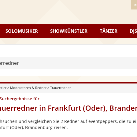
K
SOLOMUSIKER
SHOWKÜNSTLER
TÄNZER
DJS
erredner
stler
>
Moderatoren & Redner
>
Trauerredner
 Suchergebnisse für
auerredner in Frankfurt (Oder), Brand
hsuchen und vergleichen Sie 2 Redner auf eventpeppers, die zu ei
kfurt (Oder), Brandenburg reisen.