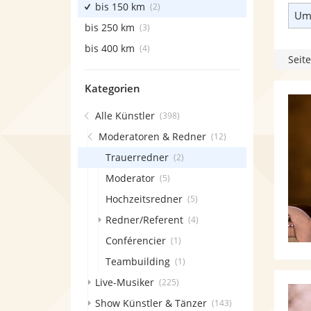
bis 150 km
(2)
Umk
bis 250 km
(3)
bis 400 km
(4)
Seite
Kategorien
Alle Künstler
(398)
Moderatoren & Redner
(12)
Trauerredner
(2)
Moderator
(5)
Hochzeitsredner
(5)
Redner/Referent
(4)
Conférencier
(1)
Teambuilding
(1)
Live-Musiker
(225)
Show Künstler & Tänzer
(143)