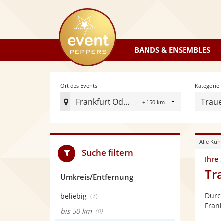
eventpeppers
BANDS & ENSEMBLES
Radius
Ort des Events
Kategorie
Frankfurt Oder
Trau
Ort
des
Events
Alle Kün
festlegen
Suche filtern
Ihre
Tr
Umkreis/Entfernung
Durc
beliebig
(7)
Fran
bis 50 km
(0)