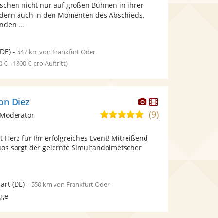
Fotos
schen nicht nur auf großen Bühnen in ihrer
5
bereit.
ndern auch in den Momenten des Abschieds.
Sternen
nden ...
DE)
-
547 km von Frankfurt Oder
0 € - 1800 € pro Auftritt)
Dieser
Dieser
on Diez
Künstler
Künstler
(9)
4,9
 Moderator
stellt
stellt
von
Fotos
Videos
 Herz für Ihr erfolgreiches Event! Mitreißend
5
bereit.
bereit.
uos sorgt der gelernte Simultandolmetscher
Sternen
gart
(DE)
-
550 km von Frankfurt Oder
age