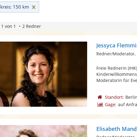
Umkreis: 150 km zurücksetzen
reis: 150 km
 1 von 1
2 Redner
Jessyca Flemm
Redner/Moderator, 
Freie Rednerin (IHK
Kinderwillkommens
Moderatorin für Even
Standort:
Berli
Gage:
auf Anfr
Elisabeth Mand