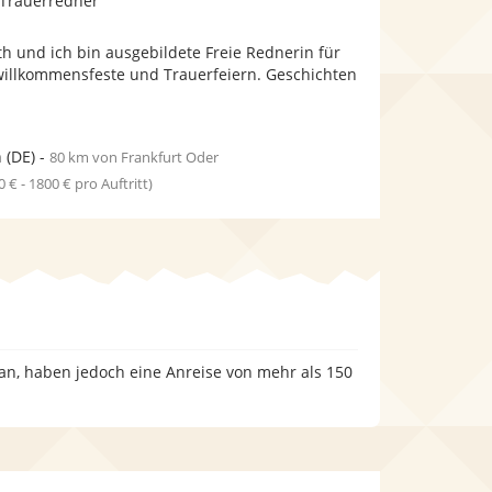
 Trauerredner
stellt
stellt
Fotos
Videos
eth und ich bin ausgebildete Freie Rednerin für
bereit.
bereit.
illkommensfeste und Trauerfeiern. Geschichten
n
(DE)
-
80 km von Frankfurt Oder
0 € - 1800 € pro Auftritt)
 an, haben jedoch eine Anreise von mehr als 150