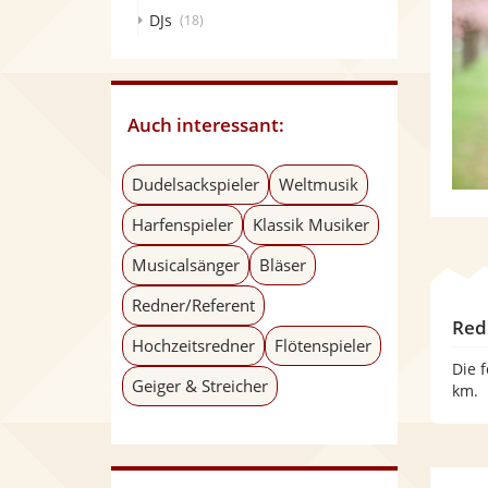
DJs
(18)
Auch interessant:
Dudelsackspieler
Weltmusik
Harfenspieler
Klassik Musiker
Musicalsänger
Bläser
Redner/Referent
Red
Hochzeitsredner
Flötenspieler
Die 
Geiger & Streicher
km.