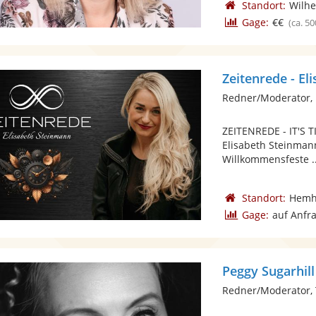
Standort:
Wilh
Gage:
€€
(ca. 50
Zeitenrede - E
Redner/Moderator, 
ZEITENREDE - IT'S 
Elisabeth Steinmann
Willkommensfeste ..
Standort:
Hemh
Gage:
auf Anfr
Peggy Sugarhill
Redner/Moderator,