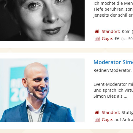
Ich möchte die Men
Tiefe berühren, so
Jenseits der schiller
Standort:
Köln
(
Gage:
€€
(ca. 50
Moderator Sim
Redner/Moderator,
Event-Moderator mit
und sprachlich virt
Simon Diez als ...
Standort:
Stutt
Gage:
auf Anfr