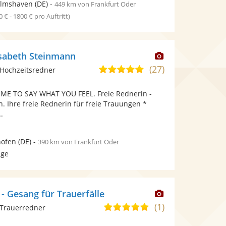
elmshaven
(DE)
-
449 km von Frankfurt Oder
0 € - 1800 € pro Auftritt)
Dieser
lisabeth Steinmann
Künstler
(27)
5,0
Hochzeitsredner
stellt
von
Fotos
TIME TO SAY WHAT YOU FEEL. Freie Rednerin -
5
bereit.
. Ihre freie Rednerin für freie Trauungen *
Sternen
.
ofen
(DE)
-
390 km von Frankfurt Oder
age
Dieser
 - Gesang für Trauerfälle
Künstler
(1)
5,0
 Trauerredner
stellt
von