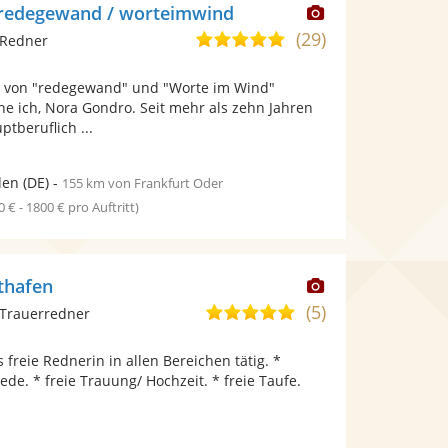
Dieser
 redegewand / worteimwind
Künstler
(29)
5,0
 Redner
stellt
von
Fotos
n von "redegewand" und "Worte im Wind"
5
bereit.
e ich, Nora Gondro. Seit mehr als zehn Jahren
Sternen
tberuflich ...
den
(DE)
-
155 km von Frankfurt Oder
0 € - 1800 € pro Auftritt)
Dieser
thafen
Künstler
(5)
5,0
 Trauerredner
stellt
von
Fotos
s freie Rednerin in allen Bereichen tätig. *
5
bereit.
de. * freie Trauung/ Hochzeit. * freie Taufe.
Sternen