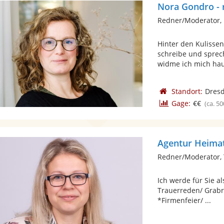
Nora Gondro -
Redner/Moderator,
Hinter den Kulisse
schreibe und sprech
widme ich mich haup
Standort:
Dres
Gage:
€€
(ca. 50
Agentur Heima
Redner/Moderator,
Ich werde für Sie al
Trauerreden/ Grabre
*Firmenfeier/ ...