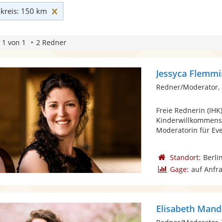
Umkreis: 150 km zurücksetzen
reis: 150 km
 1 von 1
2 Redner
Jessyca Flemm
Redner/Moderator, 
Freie Rednerin (IHK
Kinderwillkommens
Moderatorin für Even
Standort:
Berli
Gage:
auf Anfr
Elisabeth Mand