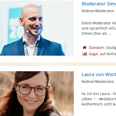
Moderator Sim
Redner/Moderator,
Event-Moderator mit
und sprachlich virt
Simon Diez als ...
Standort:
Stutt
Gage:
auf Anfr
Laura von Wor
Redner/Moderator,
Hi, ich bin Laura -
Leben ♡. ⋙Geburt
Authentisch, echt &