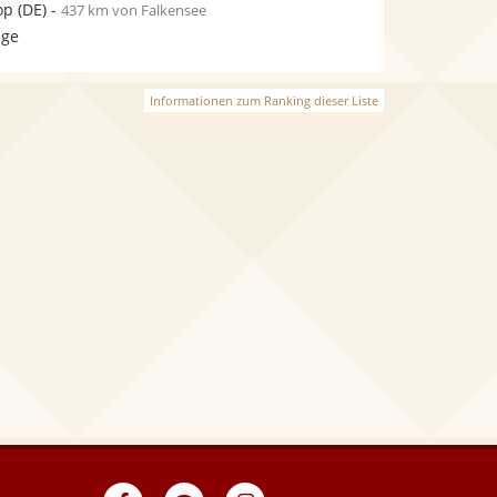
op
(DE)
-
437 km von Falkensee
age
Informationen zum Ranking dieser Liste
eventpeppers
Blog
eventpeppers