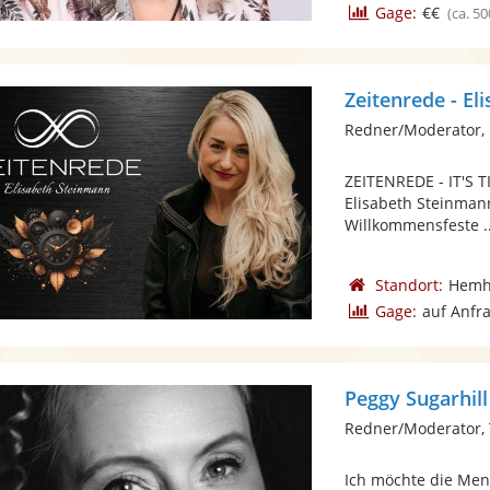
Gage:
€€
(ca. 50
Zeitenrede - E
Redner/Moderator, 
ZEITENREDE - IT'S 
Elisabeth Steinmann
Willkommensfeste ..
Standort:
Hemh
Gage:
auf Anfr
Peggy Sugarhill
Redner/Moderator,
Ich möchte die Men