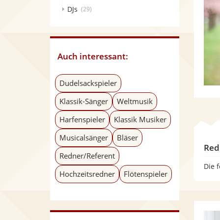
DJs
(29)
Auch interessant:
Dudelsackspieler
Klassik-Sänger
Weltmusik
Harfenspieler
Klassik Musiker
Musicalsänger
Bläser
Red
Redner/Referent
Die 
Hochzeitsredner
Flötenspieler