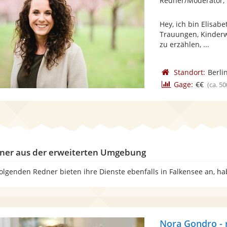
Redner/Moderator,
Hey, ich bin Elisab
Trauungen, Kinderw
zu erzählen, ...
Standort:
Berli
Gage:
€€
(ca. 50
ner aus der erweiterten Umgebung
folgenden Redner bieten ihre Dienste ebenfalls in Falkensee an, h
Nora Gondro -