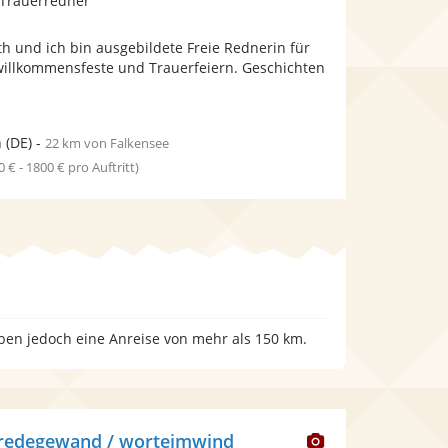
 Trauerredner
stellt
stellt
Fotos
Videos
eth und ich bin ausgebildete Freie Rednerin für
bereit.
bereit.
illkommensfeste und Trauerfeiern. Geschichten
n
(DE)
-
22 km von Falkensee
0 € - 1800 € pro Auftritt)
aben jedoch eine Anreise von mehr als 150 km.
Dieser
 redegewand / worteimwind