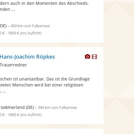
bereit.
ndern auch in den Momenten des Abschieds.
Sternen
nden ...
DE)
-
459 km von Falkensee
0 € - 1800 € pro Auftritt)
Dieser
Dieser
 Hans-Joachim Röpkes
Künstler
Künstler
 Trauerredner
stellt
stellt
Fotos
Videos
chen ist unantastbar. Das ist die Grundlage
bereit.
bereit.
vielen Menschen wird bei einer religiösen
 ...
rookmerland
(DE)
-
396 km von Falkensee
0 € - 1800 € pro Auftritt)