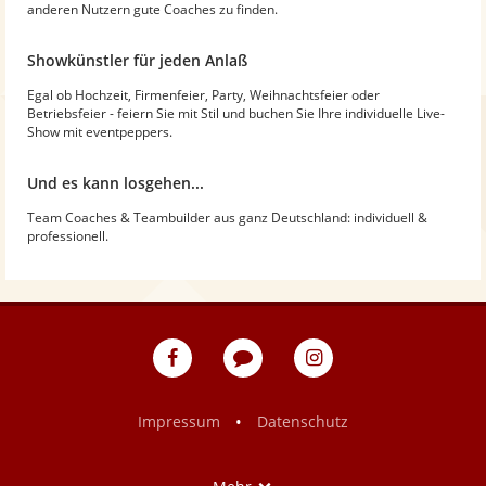
anderen Nutzern gute Coaches zu finden.
Showkünstler für jeden Anlaß
Egal ob Hochzeit, Firmenfeier, Party, Weihnachtsfeier oder
Betriebsfeier - feiern Sie mit Stil und buchen Sie Ihre individuelle Live-
Show mit eventpeppers.
Und es kann losgehen...
Team Coaches & Teambuilder aus ganz Deutschland: individuell &
professionell.
eventpeppers
Blog
eventpeppers
auf
auf
Facebook
Instagram
•
Impressum
Datenschutz
Show