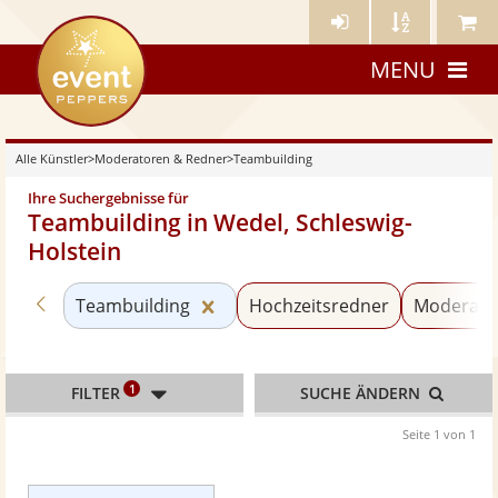
Künstler-
Künstler
Meine
eventpeppers
Login
A-
Künstle
MENU
Z
Alle Künstler
>
Moderatoren & Redner
>
Teambuilding
Ihre Suchergebnisse für
Teambuilding in Wedel, Schleswig-
Holstein
Zurück zu «Moderatoren & Redner»
Kategorie «Teambuilding» zurüc
Teambuilding
Hochzeitsredner
Moderato
1
FILTER
SUCHE ÄNDERN
Seite 1 von 1