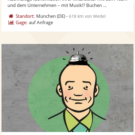
bereit
ber
und dem Unternehmen – mit Musik!? Buchen ...
Standort:
München
(DE)
-
618 km von Wedel
Gage:
auf Anfrage