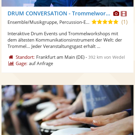
Diese
Di
DRUM CONVERSATION - Trommelworkshops und Drum Events
Künst
Kü
(1)
5,0
Ensemble/Musikgruppe, Percussion-Ensemble
stellt
ste
von
Interaktive Drum Events und Trommelworkshops mit
Fotos
Vi
5
dem ältesten Kommunikationsinstrument der Welt: der
bereit
ber
Sternen
Trommel... Jeder Veranstaltungsgast erhält ...
Standort:
Frankfurt am Main
(DE)
-
392 km von Wedel
Gage:
auf Anfrage