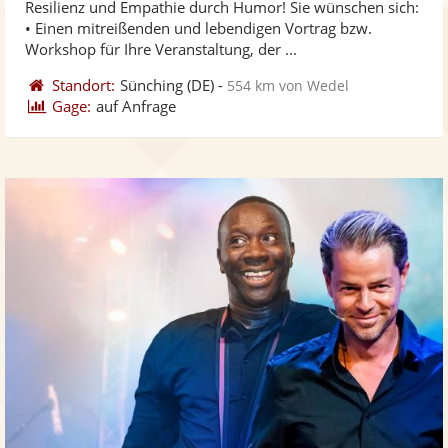
Resilienz und Empathie durch Humor! Sie wünschen sich:
Fo
5
• Einen mitreißenden und lebendigen Vortrag bzw.
ber
Sternen
Workshop für Ihre Veranstaltung, der ...
Standort:
Sünching
(DE)
-
554 km von Wedel
Gage:
auf Anfrage