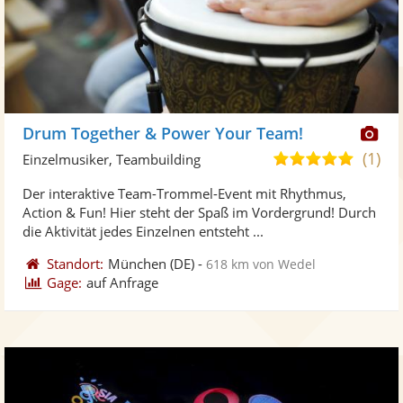
Di
Drum Together & Power Your Team!
Kü
(1)
5,0
Einzelmusiker, Teambuilding
ste
von
Der interaktive Team-Trommel-Event mit Rhythmus,
Fo
5
Action & Fun! Hier steht der Spaß im Vordergrund! Durch
ber
Sternen
die Aktivität jedes Einzelnen entsteht ...
Standort:
München
(DE)
-
618 km von Wedel
Gage:
auf Anfrage