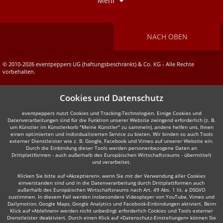
Mehr
NACH OBEN
© 2010-2026 eventpeppers UG (haftungsbeschränkt) & Co. KG - Alle Rechte
vorbehalten.
Cookies und Datenschutz
eventpeppers nutzt Cookies und Tracking-Technologien. Einige Cookies und
Datenverarbeitungen sind für die Funktion unserer Website zwingend erforderlich (z. B.
um Künstler im Künstlerkorb "Meine Künstler" zu sammeln), andere helfen uns, Ihnen
einen optimierten und individualisierten Service zu bieten. Wir binden so auch Tools
externer Dienstleister wie z. B. Google, Facebook und Vimeo auf unserer Website ein.
Durch die Einbindung dieser Tools werden personenbezogene Daten an
Drittplattformen - auch außerhalb des Europäischen Wirtschaftsraums - übermittelt
und verarbeitet.
Klicken Sie bitte auf «Akzeptieren», wenn Sie mit der Verwendung aller Cookies
einverstanden sind und in die Datenverarbeitung durch Drittplattformen auch
außerhalb des Europäischen Wirtschaftsraums nach Art. 49 Abs. 1 lit. a DSGVO
zustimmen. In diesem Fall werden insbesondere Videoplayer von YouTube, Vimeo und
Dailymotion, Google Maps, Google Analytics und Facebook-Einbindungen aktiviert. Beim
Klick auf «Ablehnen» werden nicht unbedingt erforderlich Cookies und Tools externer
Dienstleister deaktiviert. Durch einen Klick auf «Datenschutz-Einstellungen» können Sie