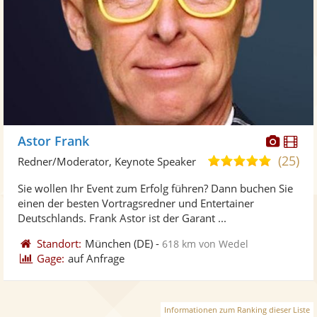
Diese
Di
Astor Frank
Künst
Kü
(25)
4,9
Redner/Moderator, Keynote Speaker
stellt
ste
von
Sie wollen Ihr Event zum Erfolg führen? Dann buchen Sie
Fotos
Vi
5
einen der besten Vortragsredner und Entertainer
bereit
ber
Sternen
Deutschlands. Frank Astor ist der Garant ...
Standort:
München
(DE)
-
618 km von Wedel
Gage:
auf Anfrage
Informationen zum Ranking dieser Liste