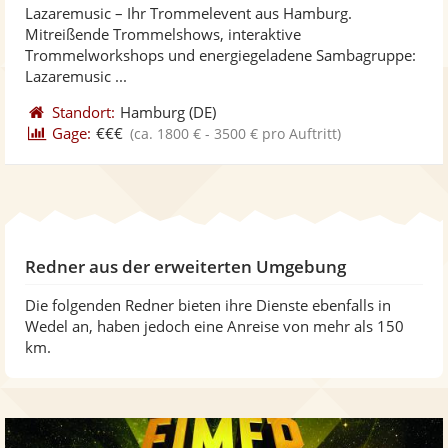
Lazaremusic – Ihr Trommelevent aus Hamburg.
Fotos
Vi
Mitreißende Trommelshows, interaktive
bereit
ber
Trommelworkshops und energiegeladene Sambagruppe:
Lazaremusic ...
Standort:
Hamburg
(DE)
Gage:
€€€
(ca. 1800 € - 3500 € pro Auftritt)
Redner aus der erweiterten Umgebung
Die folgenden Redner bieten ihre Dienste ebenfalls in
Wedel an, haben jedoch eine Anreise von mehr als 150
km.