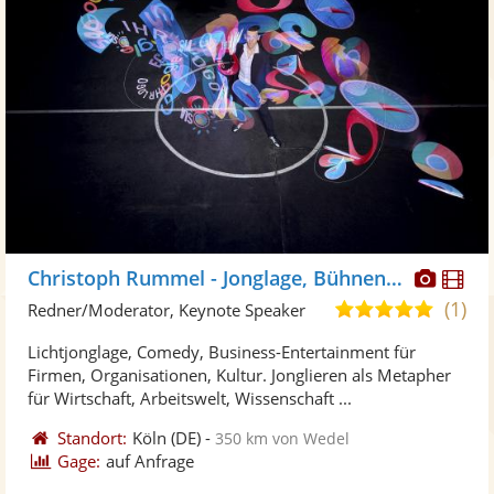
Diese
Di
Christoph Rummel - Jonglage, Bühnenkunst
Künst
Kü
(1)
5,0
Redner/Moderator, Keynote Speaker
stellt
ste
von
Lichtjonglage, Comedy, Business-Entertainment für
Fotos
Vi
5
Firmen, Organisationen, Kultur. Jonglieren als Metapher
bereit
ber
Sternen
für Wirtschaft, Arbeitswelt, Wissenschaft ...
Standort:
Köln
(DE)
-
350 km von Wedel
Gage:
auf Anfrage