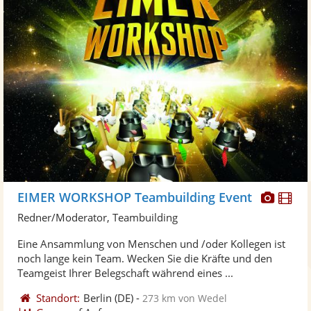
Diese
Di
EIMER WORKSHOP Teambuilding Event
Künst
Kü
Redner/Moderator, Teambuilding
stellt
ste
Eine Ansammlung von Menschen und /oder Kollegen ist
Fotos
Vi
noch lange kein Team. Wecken Sie die Kräfte und den
bereit
ber
Teamgeist Ihrer Belegschaft während eines ...
Standort:
Berlin
(DE)
-
273 km von Wedel