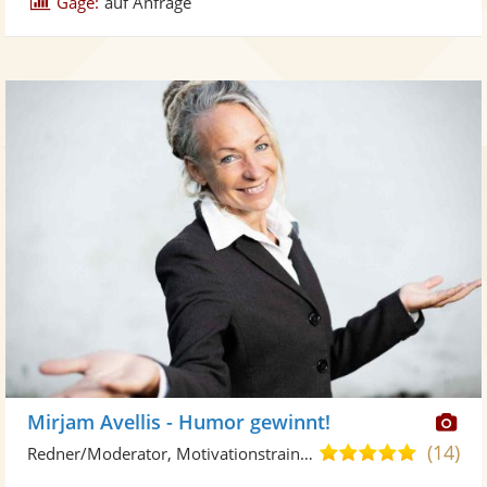
Gage:
auf Anfrage
Di
Mirjam Avellis - Humor gewinnt!
Kü
(14)
4,9
Redner/Moderator, Motivationstrainer
ste
von