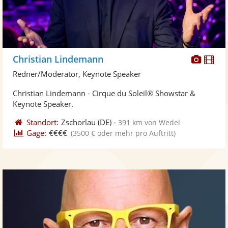
Diese
Di
Christian Lindemann
Künst
Kü
Redner/Moderator, Keynote Speaker
stellt
ste
Christian Lindemann - Cirque du Soleil® Showstar &
Fotos
Vi
Keynote Speaker.
bereit
ber
Standort:
Zschorlau
(DE)
-
391 km von Wedel
Gage:
€€€€
(3500 € oder mehr pro Auftritt)