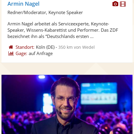
Diese
Di
Armin Nagel
Künst
Kü
Redner/Moderator, Keynote Speaker
stellt
ste
Armin Nagel arbeitet als Serviceexperte, Keynote-
Fotos
Vi
Speaker, Wissens-Kabarettist und Performer. Das ZDF
bereit
ber
bezeichnet ihn als “Deutschlands ersten ...
Standort:
Köln
(DE)
-
350 km von Wedel
Gage:
auf Anfrage