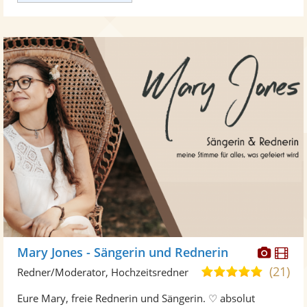
Diese
Di
Mary Jones - Sängerin und Rednerin
Künst
Kü
(21)
5,0
Redner/Moderator, Hochzeitsredner
stellt
ste
von
Eure Mary, freie Rednerin und Sängerin. ♡ absolut
Fotos
Vi
5