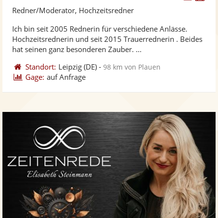
Künst
Kü
Redner/Moderator, Hochzeitsredner
stellt
ste
Ich bin seit 2005 Rednerin für verschiedene Anlässe.
Fotos
Vi
Hochzeitsrednerin und seit 2015 Trauerrednerin . Beides
bereit
ber
hat seinen ganz besonderen Zauber. ...
Standort:
Leipzig
(DE)
-
98 km von Plauen
Gage:
auf Anfrage