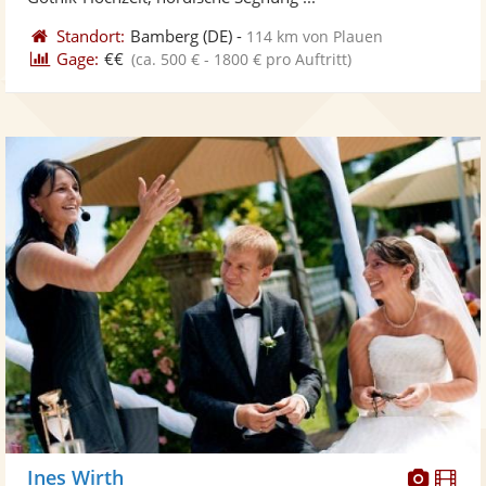
Standort:
Bamberg
(DE)
-
114 km von Plauen
Gage:
€€
(ca. 500 € - 1800 € pro Auftritt)
Diese
Di
Ines Wirth