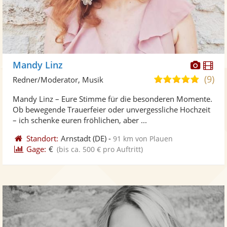
Diese
Di
Mandy Linz
Künst
Kü
(9)
4,9
Redner/Moderator, Musik
stellt
ste
von
Mandy Linz – Eure Stimme für die besonderen Momente.
Fotos
Vi
5
Ob bewegende Trauerfeier oder unvergessliche Hochzeit
bereit
ber
Sternen
– ich schenke euren fröhlichen, aber ...
Standort:
Arnstadt
(DE)
-
91 km von Plauen
Gage:
€
(bis ca. 500 € pro Auftritt)