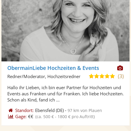
Di
ObermainLiebe Hochzeiten & Events
Kü
(3)
5,0
Redner/Moderator, Hochzeitsredner
ste
von
Hallo ihr Lieben, ich bin euer Partner für Hochzeiten und
Fo
5
Events aus Franken und für Franken. Ich liebe Hochzeiten.
ber
Sternen
Schon als Kind, fand ich ...
Standort:
Ebensfeld
(DE)
-
97 km von Plauen
Gage:
€€
(ca. 500 € - 1800 € pro Auftritt)