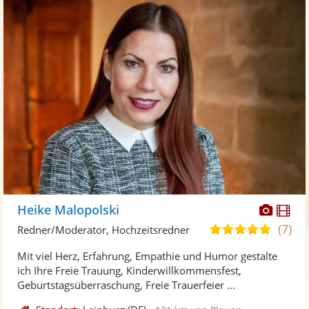
Diese
Di
Heike Malopolski
Künst
Kü
(7)
5,0
Redner/Moderator, Hochzeitsredner
stellt
ste
von
Mit viel Herz, Erfahrung, Empathie und Humor gestalte
Fotos
Vi
5
ich Ihre Freie Trauung, Kinderwillkommensfest,
bereit
ber
Sternen
Geburtstagsüberraschung, Freie Trauerfeier ...