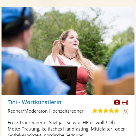
Diese
Di
Tini - Wortkünstlerin
Künst
Kü
(6)
5,0
Redner/Moderator, Hochzeitsredner
stellt
ste
von
Freie Traurednerin: Sagt ja - So wie IHR es wollt! Ob
Fotos
Vi
5
Motto-Trauung, keltisches Handfasting, Mittelalter- oder
bereit
ber
Sternen
Gothik-Hochzeit, nordische Segnung ...