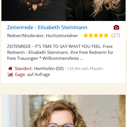
Di
Zeitenrede - Elisabeth Steinmann
Kü
(27)
5,0
Redner/Moderator, Hochzeitsredner
ste
von
ZEITENREDE - IT'S TIME TO SAY WHAT YOU FEEL. Freie
Fo
5
Rednerin - Elisabeth Steinmann. Ihre freie Rednerin für
ber
Sternen
freie Trauungen * Willkommensfeste ...
Standort:
Hemhofen
(DE)
-
125 km von Plauen
Gage:
auf Anfrage