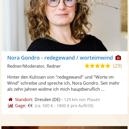
Di
Nora Gondro - redegewand / worteimwind
Kü
(29)
5,0
Redner/Moderator, Redner
ste
von
Hinter den Kulissen von "redegewand" und "Worte im
Fo
5
Wind" schreibe und spreche ich, Nora Gondro. Seit mehr
ber
Sternen
als zehn Jahren widme ich mich hauptberuflich ...
Standort:
Dresden
(DE)
-
129 km von Plauen
Gage:
€€
(ca. 500 € - 1800 € pro Auftritt)