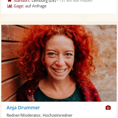
Standort:
Leinburg
(DE)
-
131 km von Plauen
Gage:
auf Anfrage
Di
Anja Drummer
Kü
Redner/Moderator, Hochzeitsredner