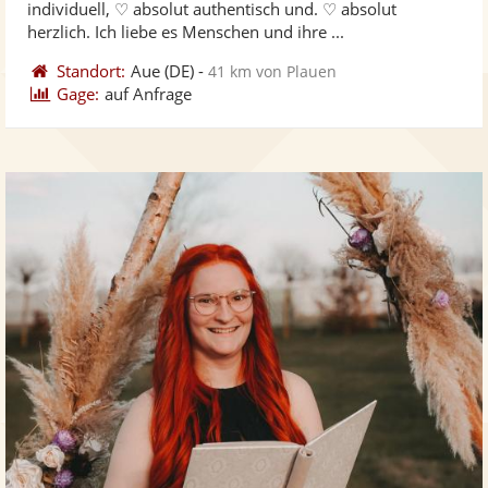
individuell, ♡ absolut authentisch und. ♡ absolut
bereit
ber
Sternen
herzlich. Ich liebe es Menschen und ihre ...
Standort:
Aue
(DE)
-
41 km von Plauen
Gage:
auf Anfrage