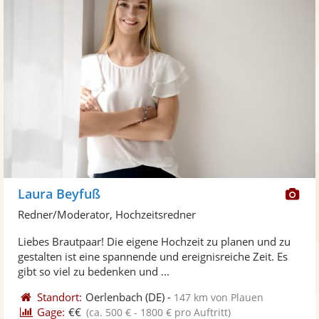
Di
Laura Beyfuß
Kü
Redner/Moderator, Hochzeitsredner
ste
Liebes Brautpaar! Die eigene Hochzeit zu planen und zu
Fo
gestalten ist eine spannende und ereignisreiche Zeit. Es
ber
gibt so viel zu bedenken und ...
Standort:
Oerlenbach
(DE)
-
147 km von Plauen
Gage:
€€
(ca. 500 € - 1800 € pro Auftritt)