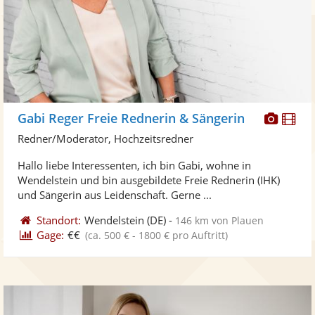
Diese
Di
Gabi Reger Freie Rednerin & Sängerin
Künst
Kü
Redner/Moderator, Hochzeitsredner
stellt
ste
Hallo liebe Interessenten, ich bin Gabi, wohne in
Fotos
Vi
Wendelstein und bin ausgebildete Freie Rednerin (IHK)
bereit
ber
und Sängerin aus Leidenschaft. Gerne ...
Standort:
Wendelstein
(DE)
-
146 km von Plauen
Gage:
€€
(ca. 500 € - 1800 € pro Auftritt)