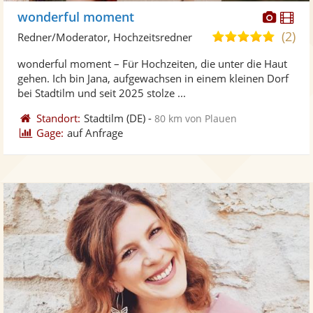
Diese
Di
wonderful moment
Künst
Kü
(2)
5,0
Redner/Moderator, Hochzeitsredner
stellt
ste
von
wonderful moment – Für Hochzeiten, die unter die Haut
Fotos
Vi
5
gehen. Ich bin Jana, aufgewachsen in einem kleinen Dorf
bereit
ber
Sternen
bei Stadtilm und seit 2025 stolze ...
Standort:
Stadtilm
(DE)
-
80 km von Plauen
Gage:
auf Anfrage