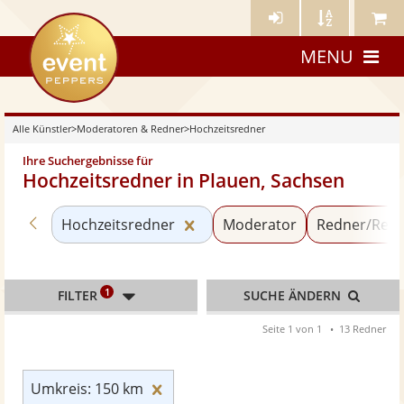
Künstler-
Künstler
Meine
eventpeppers
Login
A-
Künstle
MENU
Z
Alle Künstler
>
Moderatoren & Redner
>
Hochzeitsredner
Ihre Suchergebnisse für
Hochzeitsredner in Plauen, Sachsen
Zurück zu «Moderatoren & Redner»
Kategorie «Hochzeitsredner»
Hochzeitsredner
Moderator
Redner/Refe
1
FILTER
SUCHE ÄNDERN
Seite 1 von 1
13 Redner
Umkreis: 150 km zurücksetzen
Umkreis: 150 km