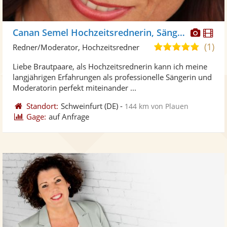
Diese
Di
Canan Semel Hochzeitsrednerin, Sängerin
Künst
Kü
(1)
5,0
Redner/Moderator, Hochzeitsredner
stellt
ste
von
Liebe Brautpaare, als Hochzeitsrednerin kann ich meine
Fotos
Vi
5
langjährigen Erfahrungen als professionelle Sängerin und
bereit
ber
Sternen
Moderatorin perfekt miteinander ...
Standort:
Schweinfurt
(DE)
-
144 km von Plauen
Gage:
auf Anfrage