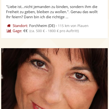
ste
"Liebe ist...nicht jemanden zu binden, sondern ihm die
Fo
Freiheit zu geben, bleiben zu wollen.". Genau das wollt
ber
Ihr feiern? Dann bin ich die richtige ...
Standort:
Forchheim
(DE)
-
115 km von Plauen
Gage:
€€
(ca. 500 € - 1800 € pro Auftritt)