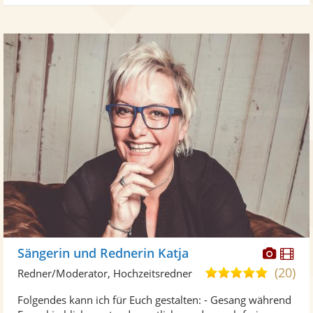
Diese
Di
Sängerin und Rednerin Katja
Künst
Kü
(20)
5,0
Redner/Moderator, Hochzeitsredner
stellt
ste
von
Folgendes kann ich für Euch gestalten: - Gesang während
Fotos
Vi
5