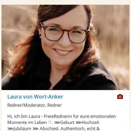
Di
Laura von Wort-Anker
Kü
Redner/Moderator, Redner
ste
Hi, ich bin Laura - FreieRednerin für eure emotionalen
Fo
Momente im Leben ♡. ⋙Geburt ⋙Hochzeit
ber
⋙Jubiläum ⋙ Abschied. Authentisch, echt &