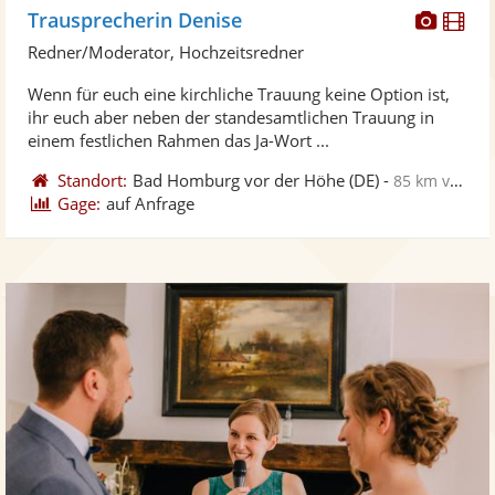
Diese
Di
Trausprecherin Denise
Künst
Kü
Redner/Moderator, Hochzeitsredner
stellt
ste
Wenn für euch eine kirchliche Trauung keine Option ist,
Fotos
Vi
ihr euch aber neben der standesamtlichen Trauung in
bereit
ber
einem festlichen Rahmen das Ja-Wort ...
Standort:
Bad Homburg vor der Höhe
(DE)
-
85 km von Neuwied
Gage:
auf Anfrage