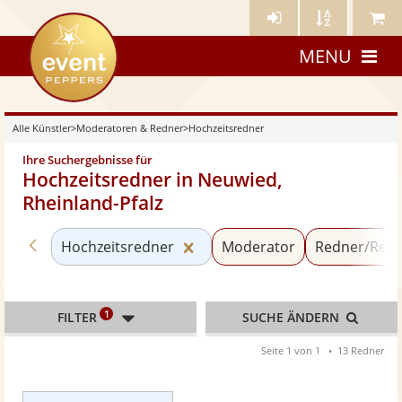
Künstler-
Künstler
Meine
eventpeppers
Login
A-
Künstle
MENU
Z
Alle Künstler
>
Moderatoren & Redner
>
Hochzeitsredner
Ihre Suchergebnisse für
Hochzeitsredner in Neuwied,
Rheinland-Pfalz
Zurück zu «Moderatoren & Redner»
Kategorie «Hochzeitsredner»
Hochzeitsredner
Moderator
Redner/Refe
1
FILTER
SUCHE ÄNDERN
Seite 1 von 1
13 Redner