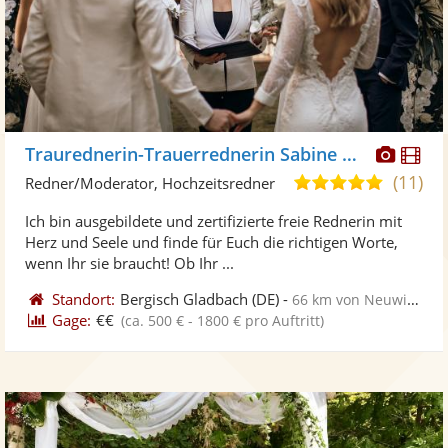
Diese
Di
Traurednerin-Trauerrednerin Sabine Heil
Künst
Kü
(11)
5,0
Redner/Moderator, Hochzeitsredner
stellt
ste
von
Ich bin ausgebildete und zertifizierte freie Rednerin mit
Fotos
Vi
5
Herz und Seele und finde für Euch die richtigen Worte,
bereit
ber
Sternen
wenn Ihr sie braucht! Ob Ihr ...
Standort:
Bergisch Gladbach
(DE)
-
66 km von Neuwied
Gage:
€€
(ca. 500 € - 1800 € pro Auftritt)