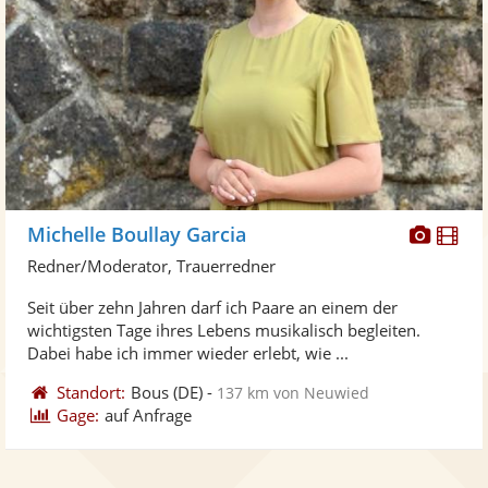
Diese
Di
Michelle Boullay Garcia
Künst
Kü
Redner/Moderator, Trauerredner
stellt
ste
Seit über zehn Jahren darf ich Paare an einem der
Fotos
Vi
wichtigsten Tage ihres Lebens musikalisch begleiten.
bereit
ber
Dabei habe ich immer wieder erlebt, wie ...
Standort:
Bous
(DE)
-
137 km von Neuwied
Gage:
auf Anfrage