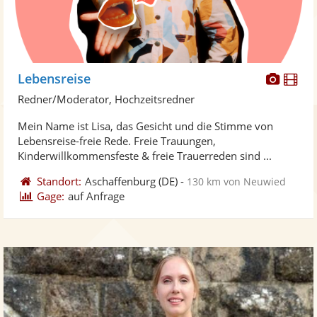
Diese
Di
Lebensreise
Künst
Kü
Redner/Moderator, Hochzeitsredner
stellt
ste
Mein Name ist Lisa, das Gesicht und die Stimme von
Fotos
Vi
Lebensreise-freie Rede. Freie Trauungen,
bereit
ber
Kinderwillkommensfeste & freie Trauerreden sind ...
Standort:
Aschaffenburg
(DE)
-
130 km von Neuwied
Gage:
auf Anfrage