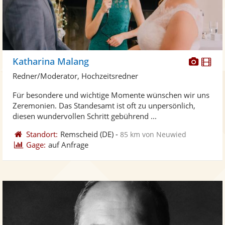
Diese
Di
Katharina Malang
Künst
Kü
Redner/Moderator, Hochzeitsredner
stellt
ste
Für besondere und wichtige Momente wünschen wir uns
Fotos
Vi
Zeremonien. Das Standesamt ist oft zu unpersönlich,
bereit
ber
diesen wundervollen Schritt gebührend ...
Standort:
Remscheid
(DE)
-
85 km von Neuwied
Gage:
auf Anfrage