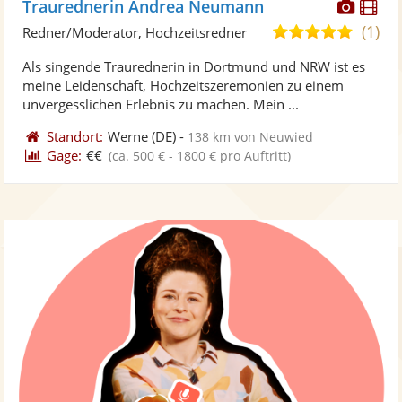
Diese
Di
Traurednerin Andrea Neumann
Künst
Kü
(1)
5,0
Redner/Moderator, Hochzeitsredner
stellt
ste
von
Als singende Traurednerin in Dortmund und NRW ist es
Fotos
Vi
5
meine Leidenschaft, Hochzeitszeremonien zu einem
bereit
ber
Sternen
unvergesslichen Erlebnis zu machen. Mein ...
Standort:
Werne
(DE)
-
138 km von Neuwied
Gage:
€€
(ca. 500 € - 1800 € pro Auftritt)