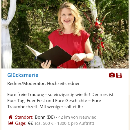
Diese
Di
Glücksmarie
Künst
Kü
Redner/Moderator, Hochzeitsredner
stellt
ste
Eure freie Trauung - so einzigartig wie Ihr! Denn es ist
Fotos
Vi
Euer Tag, Euer Fest und Eure Geschichte = Eure
bereit
ber
Traumhochzeit. Mit weniger solltet Ihr ...
Standort:
Bonn
(DE)
-
42 km von Neuwied
Gage:
€€
(ca. 500 € - 1800 € pro Auftritt)