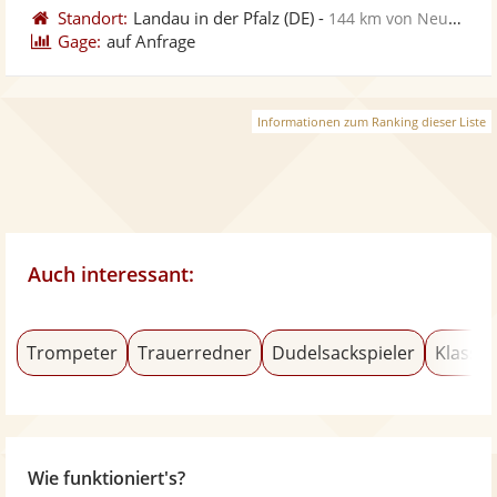
Standort:
Landau in der Pfalz
(DE)
-
144 km von Neuwied
Gage:
auf Anfrage
Informationen zum Ranking dieser Liste
Auch interessant:
Trompeter
Trauerredner
Dudelsackspieler
Klassik
Wie funktioniert's?