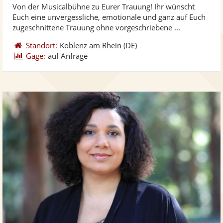
Von der Musicalbühne zu Eurer Trauung! Ihr wünscht
Fotos
Vi
5
Euch eine unvergessliche, emotionale und ganz auf Euch
bereit
ber
Sternen
zugeschnittene Trauung ohne vorgeschriebene ...
Standort:
Koblenz am Rhein
(DE)
Gage:
auf Anfrage