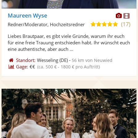
Diese
Di
Maureen Wyse
Künst
Kü
(17)
5,0
Redner/Moderator, Hochzeitsredner
stellt
ste
von
Liebes Brautpaar, es gibt viele Gründe, warum ihr euch
Fotos
Vi
5
für eine freie Trauung entschieden habt. Ihr wünscht euch
bereit
ber
Sternen
eine authentische, aber auch ...
Standort:
Wesseling
(DE)
-
56 km von Neuwied
Gage:
€€
(ca. 500 € - 1800 € pro Auftritt)