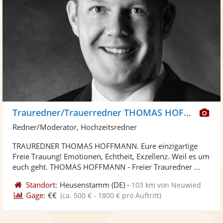
Di
Trauredner/Trauerredner THOMAS HOFFMANN
Kü
Redner/Moderator, Hochzeitsredner
ste
TRAUREDNER THOMAS HOFFMANN. Eure einzigartige
Fo
Freie Trauung! Emotionen, Echtheit, Exzellenz. Weil es um
ber
euch geht. THOMAS HOFFMANN - Freier Trauredner ...
Standort:
Heusenstamm
(DE)
-
103 km von Neuwied
Gage:
€€
(ca. 500 € - 1800 € pro Auftritt)