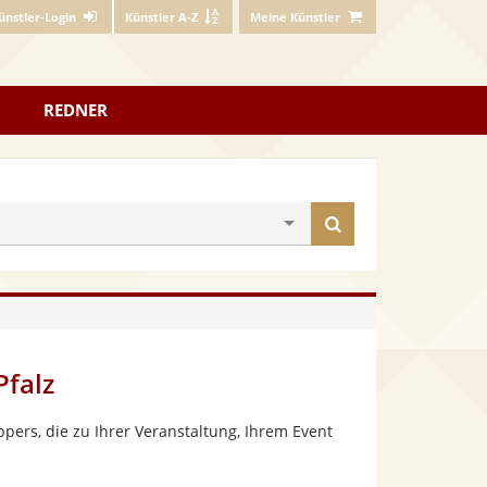
ünstler-Login
Künstler A-Z
Meine Künstler
REDNER
Künstler
finden
Pfalz
ers, die zu Ihrer Veranstaltung, Ihrem Event