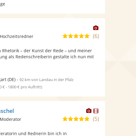
age
Dieser
Künstler
(6)
5,0
Hochzeitsredner
stellt
von
Fotos
n Rhetorik – der Kunst der Rede – und meiner
5
bereit.
ung als Redenschreiberin gestalte ich nun mit
Sternen
gart
(DE)
-
92 km von Landau in der Pfalz
0 € - 1800 € pro Auftritt)
Dieser
Dieser
schel
Künstler
Künstler
(5)
5,0
 Moderator
stellt
stellt
von
Fotos
Videos
eratorin und Rednerin bin ich in
5