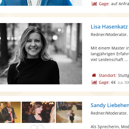
Gage:
auf Anfr
Lisa Hasenkatz
Redner/Moderator, 
Mit einem Master i
langjährigen Erfahr
viel Leidenschaft ...
Standort:
Stutt
Gage:
€€
(ca. 50
Sandy Liebehen
Redner/Moderator,
Als Sprecherin, Mod