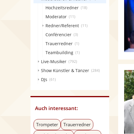
Hochzeitsredner
(18)
Moderator
(11)
Redner/Referent
(11)
Conférencier
(3)
Trauerredner
(1)
Teambuilding
(1)
Live-Musiker
(792)
Show Künstler & Tänzer
(284)
DJs
(61)
Auch interessant:
Trompeter
Trauerredner