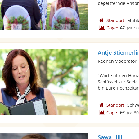
begeisternde Anspra
Standort:
Mühl
Gage:
€€
(ca. 50
Antje Stiemerli
Redner/Moderator,
"Worte öffnen Hori
Schlüssel zur Seel
bin Eure Hochzeitsr
Standort:
Schw
Gage:
€€
(ca. 50
Sawa Hill