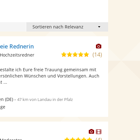
Dieser
reie Rednerin
Künstler
(14)
4,9
Hochzeitsredner
stellt
von
Fotos
gestalte ich Eure freie Trauung gemeinsam mit
5
bereit.
ersönlichen Wünschen und Vorstellungen. Auch
Sternen
 ...
en
(DE)
-
47 km von Landau in der Pfalz
age
Dieser
Dieser
Künstler
Künstler
(4)
5,0