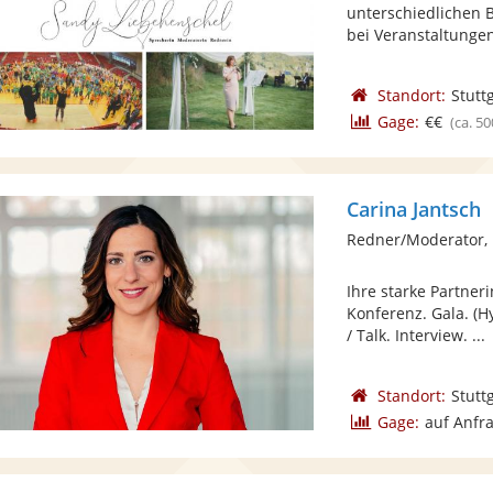
unterschiedlichen 
bei Veranstaltungen,
Standort:
Stutt
Gage:
€€
(ca. 50
Carina Jantsch
Redner/Moderator,
Ihre starke Partneri
Konferenz. Gala. (H
/ Talk. Interview. ...
Standort:
Stutt
Gage:
auf Anfr