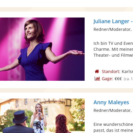
Juliane Langer 
Redner/Moderator,
Ich bin TV und Eve
Charme. Mit meinem
Theater- und Filmwi
Standort:
Karls
Gage:
€€€
(ca. 
Anny Maleyes
Redner/Moderator, 
Eine wunderschöne 
passt, das ist mein