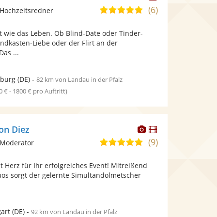
Künstler
(6)
5,0
Hochzeitsredner
stellt
von
Fotos
nt wie das Leben. Ob Blind-Date oder Tinder-
5
bereit.
ndkasten-Liebe oder der Flirt an der
Sternen
as ...
nburg
(DE)
-
82 km von Landau in der Pfalz
0 € - 1800 € pro Auftritt)
Dieser
Dieser
on Diez
Künstler
Künstler
(9)
4,9
 Moderator
stellt
stellt
von
Fotos
Videos
 Herz für Ihr erfolgreiches Event! Mitreißend
5
bereit.
bereit.
uos sorgt der gelernte Simultandolmetscher
Sternen
gart
(DE)
-
92 km von Landau in der Pfalz