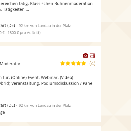
bereit.
bereit.
Bereichen tätig. Klassischen Bühnenmoderation
Sternen
 Tätigkeiten ...
gart
(DE)
-
92 km von Landau in der Pfalz
0 € - 1800 € pro Auftritt)
Dieser
Dieser
Künstler
Künstler
(4)
5,0
 Moderator
stellt
stellt
von
Fotos
Videos
n für. (Online) Event. Webinar. (Video)
5
bereit.
bereit.
ybrid) Veranstaltung. Podiumsdiskussion / Panel
Sternen
gart
(DE)
-
92 km von Landau in der Pfalz
age