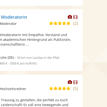
Dieser
Dieser
- Moderatorin
Künstler
Künstler
(2)
4,9
 Moderator
stellt
stellt
von
Fotos
Videos
ntmoderatorin mit Empathie, Verstand und
5
bereit.
bereit.
 akademischen Hintergrund als Publizistin,
Sternen
ssenschaftlerin ...
ruhe
(DE)
-
30 km von Landau in der Pfalz
1800 € - 3500 € pro Auftritt)
Dieser
Dieser
Künstler
Künstler
(5)
5,0
Hochzeitsredner
stellt
stellt
von
Fotos
Videos
Trauung zu gestalten, die perfekt zu euch
5
bereit.
bereit.
e Leidenschaft! Es soll eine bewegende und
Sternen