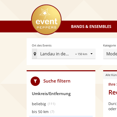
eventpeppers
BANDS & ENSEMBLES
Radius
Ort des Events
Kategorie
Landau in der Pfalz
Mode
Ort
des
Events
Alle Kün
festlegen
Suche filtern
Ihre
Re
Umkreis/Entfernung
Durc
beliebig
(111)
oder
bis 50 km
(7)