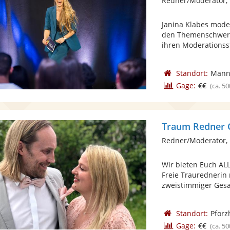
Redner/Moderator,
Janina Klabes moder
den Themenschwerpu
ihren Moderationssti
Standort:
Mann
Gage:
€€
(ca. 50
Traum Redner 
Redner/Moderator, 
Wir bieten Euch ALL
Freie Traurednerin 
zweistimmiger Gesa
Standort:
Pforz
Gage:
€€
(ca. 50