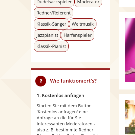
Dudelsackspieler
Moderator
Redner/Referent
Klassik-Sänger
Weltmusik
Jazzpianist
Harfenspieler
Klassik-Pianist
Wie funktioniert's?
1. Kostenlos anfragen
Starten Sie mit dem Button
'Kostenlos anfragen' eine
Anfrage an die für Sie
interessanten Moderatoren -
also z. B. bestimmte Redner.