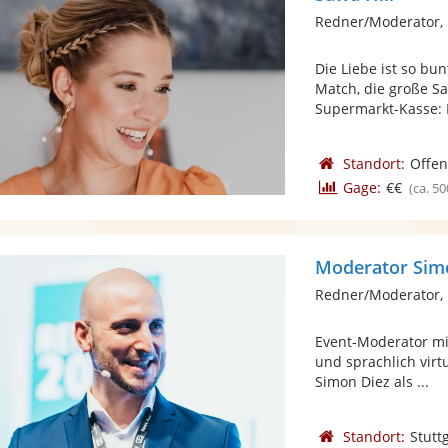
Redner/Moderator, 
Die Liebe ist so bu
Match, die große Sa
Supermarkt-Kasse: D
Standort:
Offe
Gage:
€€
(ca. 50
Moderator Sim
Redner/Moderator,
Event-Moderator mit
und sprachlich virt
Simon Diez als ...
Standort:
Stutt