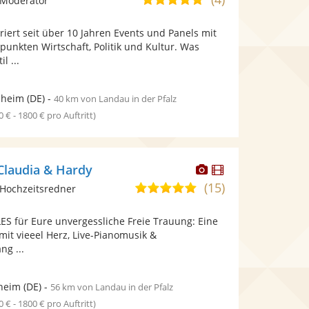
 Moderator
stellt
stellt
von
Fotos
Videos
iert seit über 10 Jahren Events und Panels mit
5
bereit.
bereit.
nkten Wirtschaft, Politik und Kultur. Was
Sternen
l ...
heim
(DE)
-
40 km von Landau in der Pfalz
0 € - 1800 € pro Auftritt)
Dieser
Dieser
Claudia & Hardy
Künstler
Künstler
(15)
5,0
Hochzeitsredner
stellt
stellt
von
Fotos
Videos
ES für Eure unvergessliche Freie Trauung: Eine
5
bereit.
bereit.
mit vieeel Herz, Live-Pianomusik &
Sternen
ng ...
heim
(DE)
-
56 km von Landau in der Pfalz
0 € - 1800 € pro Auftritt)