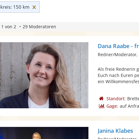
Umkreis: 150 km zurücksetzen
reis: 150 km
 1 von 2
29 Moderatoren
Dana Raabe - f
Redner/Moderator, 
Als freie Rednerin 
Euch nach Euren p
ein Willkommensfest
Standort:
Brett
Gage:
auf Anfr
Janina Klabes