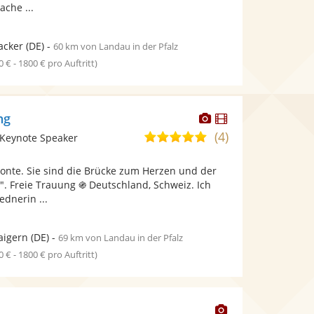
che ...
acker
(DE)
-
60 km von Landau in der Pfalz
0 € - 1800 € pro Auftritt)
Dieser
Dieser
ng
Künstler
Künstler
(4)
4,8
 Keynote Speaker
stellt
stellt
von
Fotos
Videos
zonte. Sie sind die Brücke zum Herzen und der
5
bereit.
bereit.
e.". Freie Trauung ֍ Deutschland, Schweiz. Ich
Sternen
ednerin ...
aigern
(DE)
-
69 km von Landau in der Pfalz
0 € - 1800 € pro Auftritt)
Dieser