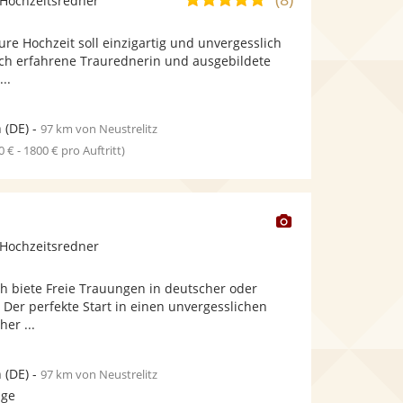
Hochzeitsredner
stellt
stellt
von
Fotos
Videos
ure Hochzeit soll einzigartig und unvergesslich
5
bereit.
bereit.
ch erfahrene Traurednerin und ausgebildete
Sternen
..
n
(DE)
-
97 km von Neustrelitz
0 € - 1800 € pro Auftritt)
Dieser
Künstler
Hochzeitsredner
stellt
Fotos
ch biete Freie Trauungen in deutscher oder
bereit.
 Der perfekte Start in einen unvergesslichen
her ...
n
(DE)
-
97 km von Neustrelitz
age