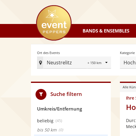
eventpeppers
BANDS & ENSEMBLES
Radius
Ort des Events
Kategorie
Neustrelitz
Hoch
Ort
des
Events
Alle Kün
festlegen
Suche filtern
Ihre
Ho
Umkreis/Entfernung
Durc
beliebig
(45)
Meck
bis 50 km
(0)