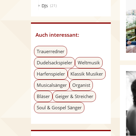
DJs
(21)
Auch interessant:
Trauerredner
Dudelsackspieler
Weltmusik
Harfenspieler
Klassik Musiker
Musicalsänger
Organist
Bläser
Geiger & Streicher
Soul & Gospel Sänger