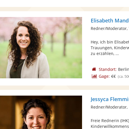
Elisabeth Mand
Redner/Moderator,
Hey, ich bin Elisab
Trauungen, Kinderw
zu erzählen, ...
Standort:
Berli
Gage:
€€
(ca. 50
Jessyca Flemm
Redner/Moderator, 
Freie Rednerin (IHK
Kinderwillkommens