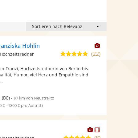
Dieser
ranziska Hohlin
Künstler
(22)
5,0
Hochzeitsredner
stellt
von
Fotos
bin Franzi, Hochzeitsrednerin von Berlin bis
5
bereit.
nalität, Humor, viel Herz und Empathie sind
Sternen
..
n
(DE)
-
97 km von Neustrelitz
0 € - 1800 € pro Auftritt)
Dieser
Dieser
Künstler
Künstler
(8)
4,8