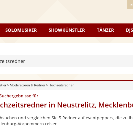
K
SOLOMUSIKER
SHOWKÜNSTLER
TÄNZER
DJS
zeitsredner
stler
>
Moderatoren & Redner
>
Hochzeitsredner
 Suchergebnisse für
chzeitsredner in Neustrelitz, Meckle
hsuchen und vergleichen Sie 5 Redner auf eventpeppers, die zu Ih
lenburg-Vorpommern reisen.