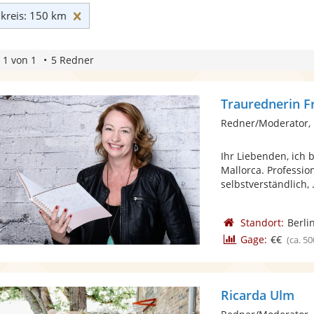
Umkreis: 150 km zurücksetzen
reis: 150 km
 1 von 1
5 Redner
Traurednerin F
Redner/Moderator, 
Ihr Liebenden, ich 
Mallorca. Professio
selbstverständlich, .
Standort:
Berli
Gage:
€€
(ca. 50
Ricarda Ulm