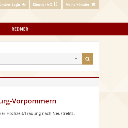
ünstler-Login
Künstler A-Z
Meine Künstler
REDNER
Künstler
finden
nburg-Vorpommern
rer Hochzeit/Trauung nach Neustrelitz,