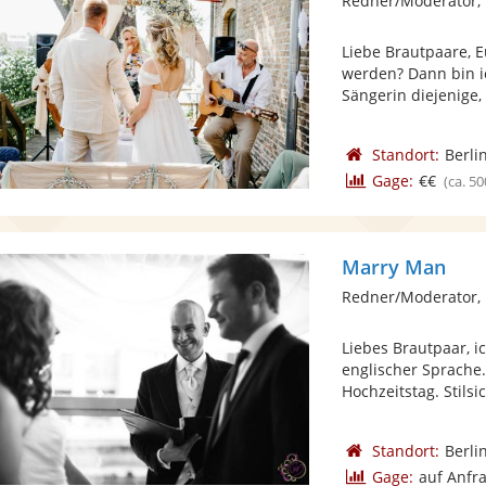
Redner/Moderator, 
Liebe Brautpaare, E
werden? Dann bin i
Sängerin diejenige, .
Standort:
Berli
Gage:
€€
(ca. 50
Marry Man
Redner/Moderator, 
Liebes Brautpaar, i
englischer Sprache.
Hochzeitstag. Stilsic
Standort:
Berli
Gage:
auf Anfr