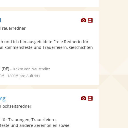
Dieser
Dieser
l
Künstler
Künstler
 Trauerredner
stellt
stellt
Fotos
Videos
eth und ich bin ausgebildete Freie Rednerin für
bereit.
bereit.
illkommensfeste und Trauerfeiern. Geschichten
n
(DE)
-
97 km von Neustrelitz
0 € - 1800 € pro Auftritt)
Dieser
Dieser
ing
Künstler
Künstler
Hochzeitsredner
stellt
stellt
Fotos
Videos
) für Trauungen, Trauerfeiern,
bereit.
bereit.
feste und andere Zeremonien sowie