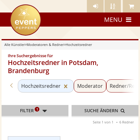
Künstler-
Künstler
Meine
eventpeppers
Login
A-
Künstle
MENU
Z
Alle Künstler
>
Moderatoren & Redner
>
Hochzeitsredner
Ihre Suchergebnisse für
Hochzeitsredner in Potsdam,
Brandenburg
Zurück zu «Moderatoren & Redner»
Kategorie «Hochzeitsredner»
Hochzeitsredner
Moderator
Redner/Refe
1
FILTER
SUCHE ÄNDERN
Seite 1 von 1
6 Redner