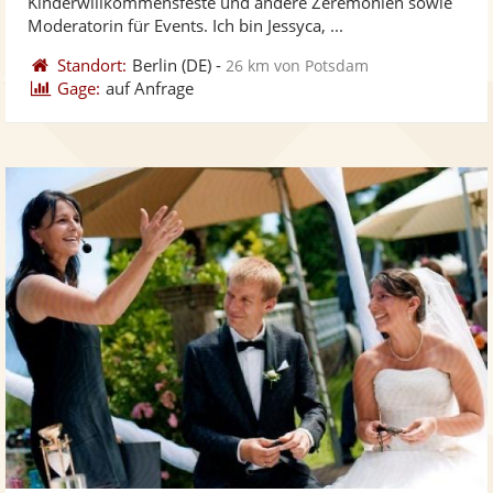
Kinderwillkommensfeste und andere Zeremonien sowie
bereit
ber
Moderatorin für Events. Ich bin Jessyca, ...
Standort:
Berlin
(DE)
-
26 km von Potsdam
Gage:
auf Anfrage