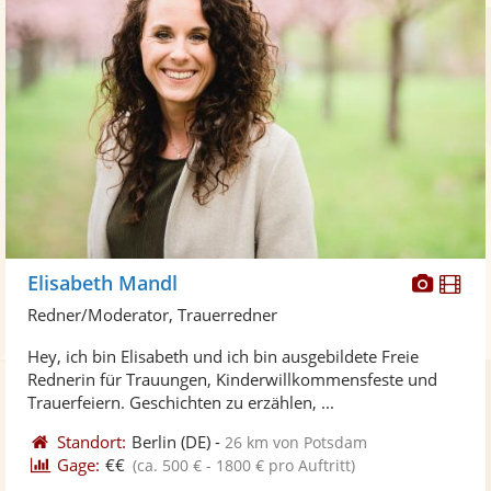
Diese
Di
Elisabeth Mandl
Künst
Kü
Redner/Moderator, Trauerredner
stellt
ste
Hey, ich bin Elisabeth und ich bin ausgebildete Freie
Fotos
Vi
Rednerin für Trauungen, Kinderwillkommensfeste und
bereit
ber
Trauerfeiern. Geschichten zu erzählen, ...
Standort:
Berlin
(DE)
-
26 km von Potsdam
Gage:
€€
(ca. 500 € - 1800 € pro Auftritt)