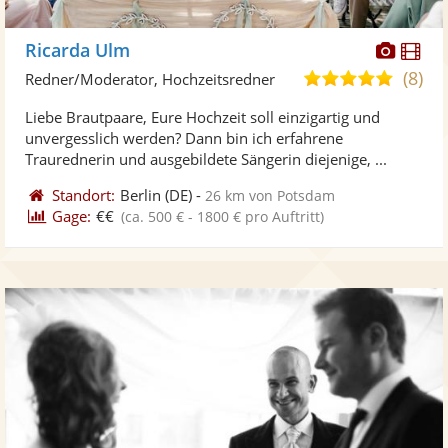
Diese
Di
Ricarda Ulm
Künst
Kü
(8)
4,8
Redner/Moderator, Hochzeitsredner
stellt
ste
von
Liebe Brautpaare, Eure Hochzeit soll einzigartig und
Fotos
Vi
5
unvergesslich werden? Dann bin ich erfahrene
bereit
ber
Sternen
Traurednerin und ausgebildete Sängerin diejenige, ...
Standort:
Berlin
(DE)
-
26 km von Potsdam
Gage:
€€
(ca. 500 € - 1800 € pro Auftritt)