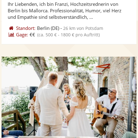
Ihr Liebenden, ich bin Franzi, Hochzeitsrednerin von
Fo
5
Berlin bis Mallorca. Professionalität, Humor, viel Herz
ber
Sternen
und Empathie sind selbstverständlich, ...
Standort:
Berlin
(DE)
-
26 km von Potsdam
Gage:
€€
(ca. 500 € - 1800 € pro Auftritt)