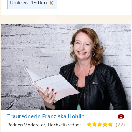
Umkreis: 150 km zurücksetzen
Umkreis: 150 km
Di
Traurednerin Franziska Hohlin
Kü
(22)
5,0
Redner/Moderator, Hochzeitsredner
ste
von