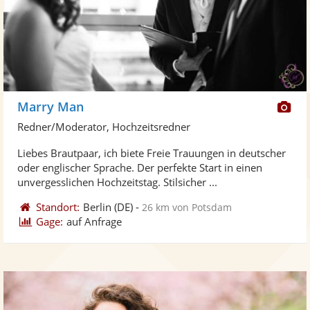
Di
Marry Man
Kü
Redner/Moderator, Hochzeitsredner
ste
Liebes Brautpaar, ich biete Freie Trauungen in deutscher
Fo
oder englischer Sprache. Der perfekte Start in einen
ber
unvergesslichen Hochzeitstag. Stilsicher ...
Standort:
Berlin
(DE)
-
26 km von Potsdam
Gage:
auf Anfrage