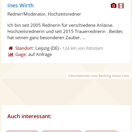
Diese
Di
Ines Wirth
Künst
Kü
Redner/Moderator, Hochzeitsredner
stellt
ste
Ich bin seit 2005 Rednerin für verschiedene Anlässe.
Fotos
Vi
Hochzeitsrednerin und seit 2015 Trauerrednerin . Beides
bereit
ber
hat seinen ganz besonderen Zauber. ...
Standort:
Leipzig
(DE)
-
124 km von Potsdam
Gage:
auf Anfrage
Informationen zum Ranking dieser Liste
Auch interessant: