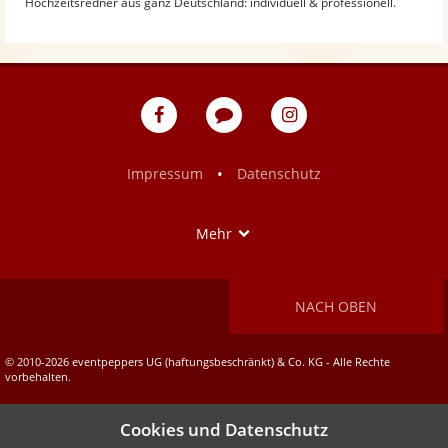
Hochzeitsredner aus ganz Deutschland: individuell & professionell.
eventpeppers
Blog
eventpeppers
auf
auf
Facebook
Instagram
•
Impressum
Datenschutz
Show
Mehr
NACH OBEN
© 2010-2026 eventpeppers UG (haftungsbeschränkt) & Co. KG - Alle Rechte
vorbehalten.
Cookies und Datenschutz