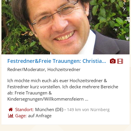
Diese
Di
Festredner&Freie Trauungen: Christian Binder
Künst
Kü
Redner/Moderator, Hochzeitsredner
stellt
ste
Ich möchte mich euch als euer Hochzeitsredner &
Fotos
Vi
Festredner kurz vorstellen. Ich decke mehrere Bereiche
bereit
ber
ab: Freie Trauungen &
Kindersegnungen/Willkommensfeiern ...
Standort:
München
(DE)
-
149 km von Nürnberg
Gage:
auf Anfrage