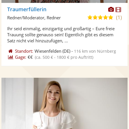
Diese
Di
Traumerfüllerin
Künst
Kü
(1)
5,0
Redner/Moderator, Redner
stellt
ste
von
Ihr seid einmalig, einzigartig und großartig – Eure freie
Fotos
Vi
5
Trauung sollte genauso sein! Eigentlich gibt es diesem
bereit
ber
Sternen
Satz nicht viel hinzuzufügen, ...
Standort:
Wiesenfelden
(DE)
-
116 km von Nürnberg
Gage:
€€
(ca. 500 € - 1800 € pro Auftritt)