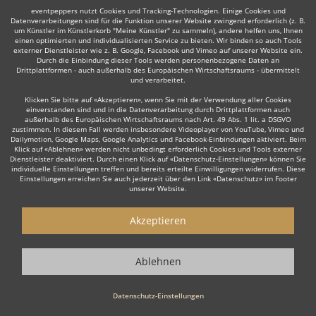
Professionell, mit Bewertungen
eventpeppers nutzt Cookies und Tracking-Technologien. Einige Cookies und
Datenverarbeitungen sind für die Funktion unserer Website zwingend erforderlich (z. B.
Die Redner werden auf der Plattform professionell präsentiert -
um Künstler im Künstlerkorb "Meine Künstler" zu sammeln), andere helfen uns, Ihnen
Bewertungen und Erfahrungen anderer Nutzer inklusive. Wenn Sie
einen optimierten und individualisierten Service zu bieten. Wir binden so auch Tools
externer Dienstleister wie z. B. Google, Facebook und Vimeo auf unserer Website ein.
Redner - also insbesondere einen Hochzeitsredner - für Ihre
Durch die Einbindung dieser Tools werden personenbezogene Daten an
Veranstaltung über eventpeppers anfragen, haben Sie die Möglichkeit
Drittplattformen - auch außerhalb des Europäischen Wirtschaftsraums - übermittelt
nach Ihrer Veranstaltung selbst eine Bewertung abzugeben und helfen
und verarbeitet.
damit anderen Nutzern gute Redner zu finden.
Klicken Sie bitte auf «Akzeptieren», wenn Sie mit der Verwendung aller Cookies
einverstanden sind und in die Datenverarbeitung durch Drittplattformen auch
außerhalb des Europäischen Wirtschaftsraums nach Art. 49 Abs. 1 lit. a DSGVO
Redner für jeden Anlaß
zustimmen. In diesem Fall werden insbesondere Videoplayer von YouTube, Vimeo und
Dailymotion, Google Maps, Google Analytics und Facebook-Einbindungen aktiviert. Beim
Egal ob Hochzeit, Firmenfeier, Party, Weihnachtsfeier oder
Klick auf «Ablehnen» werden nicht unbedingt erforderlich Cookies und Tools externer
Betriebsfeier - feiern Sie mit Stil und buchen Sie Ihre individuelle Live-
Dienstleister deaktiviert. Durch einen Klick auf «Datenschutz-Einstellungen» können Sie
Show mit eventpeppers.
individuelle Einstellungen treffen und bereits erteilte Einwilligungen widerrufen. Diese
Einstellungen erreichen Sie auch jederzeit über den Link «Datenschutz» im Footer
unserer Website.
Und es kann losgehen...
Akzeptieren
Hochzeitsredner aus ganz Deutschland: individuell & professionell.
Ablehnen
Datenschutz-Einstellungen
eventpeppers
Blog
eventpeppers
auf
auf