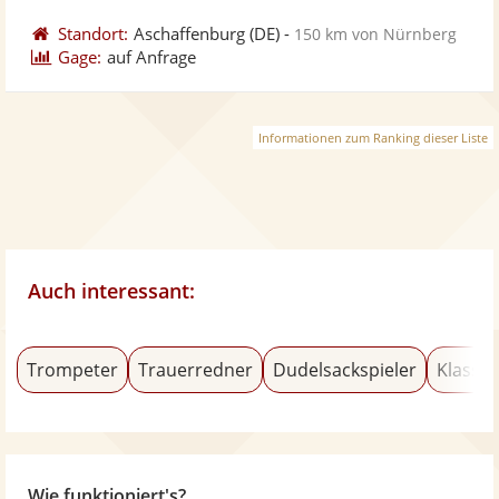
Standort:
Aschaffenburg
(DE)
-
150 km von Nürnberg
Gage:
auf Anfrage
Informationen zum Ranking dieser Liste
Auch interessant:
Trompeter
Trauerredner
Dudelsackspieler
Klassik
Wie funktioniert's?