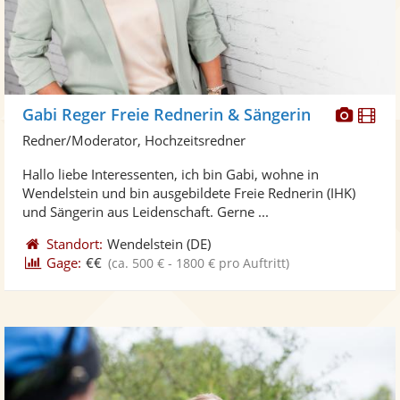
Diese
Di
Gabi Reger Freie Rednerin & Sängerin
Künst
Kü
Redner/Moderator, Hochzeitsredner
stellt
ste
Hallo liebe Interessenten, ich bin Gabi, wohne in
Fotos
Vi
Wendelstein und bin ausgebildete Freie Rednerin (IHK)
bereit
ber
und Sängerin aus Leidenschaft. Gerne ...
Standort:
Wendelstein
(DE)
Gage:
€€
(ca. 500 € - 1800 € pro Auftritt)