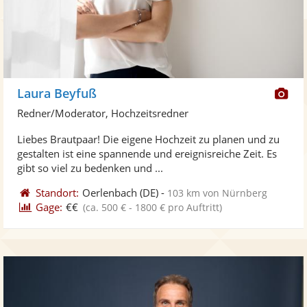
Di
Laura Beyfuß
Kü
Redner/Moderator, Hochzeitsredner
ste
Liebes Brautpaar! Die eigene Hochzeit zu planen und zu
Fo
gestalten ist eine spannende und ereignisreiche Zeit. Es
ber
gibt so viel zu bedenken und ...
Standort:
Oerlenbach
(DE)
-
103 km von Nürnberg
Gage:
€€
(ca. 500 € - 1800 € pro Auftritt)