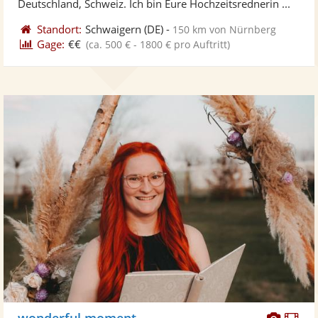
Deutschland, Schweiz. Ich bin Eure Hochzeitsrednerin ...
Standort:
Schwaigern
(DE)
-
150 km von Nürnberg
Gage:
€€
(ca. 500 € - 1800 € pro Auftritt)
Diese
Di
wonderful moment