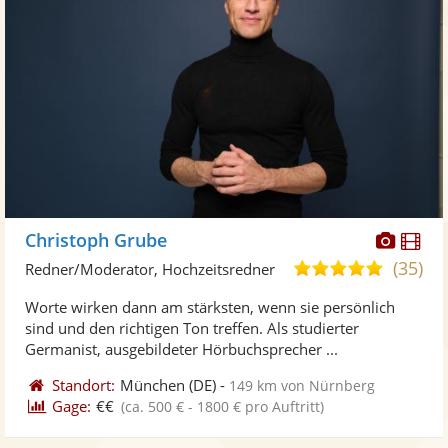
Diese
Di
Christoph Grube
Künst
Kü
(35)
5,0
Redner/Moderator, Hochzeitsredner
stellt
ste
von
Worte wirken dann am stärksten, wenn sie persönlich
Fotos
Vi
5
sind und den richtigen Ton treffen. Als studierter
bereit
ber
Sternen
Germanist, ausgebildeter Hörbuchsprecher ...
Standort:
München
(DE)
-
149 km von Nürnberg
Gage:
€€
(ca. 500 € - 1800 € pro Auftritt)