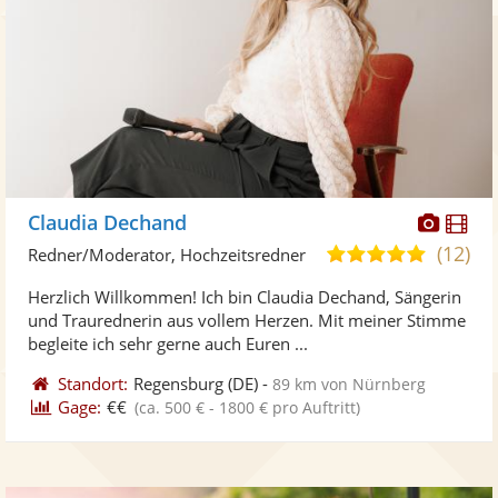
Diese
Di
Claudia Dechand
Künst
Kü
(12)
5,0
Redner/Moderator, Hochzeitsredner
stellt
ste
von
Herzlich Willkommen! Ich bin Claudia Dechand, Sängerin
Fotos
Vi
5
und Traurednerin aus vollem Herzen. Mit meiner Stimme
bereit
ber
Sternen
begleite ich sehr gerne auch Euren ...
Standort:
Regensburg
(DE)
-
89 km von Nürnberg
Gage:
€€
(ca. 500 € - 1800 € pro Auftritt)