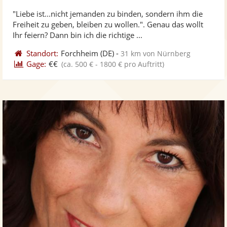
ste
"Liebe ist...nicht jemanden zu binden, sondern ihm die
Fo
Freiheit zu geben, bleiben zu wollen.". Genau das wollt
ber
Ihr feiern? Dann bin ich die richtige ...
Standort:
Forchheim
(DE)
-
31 km von Nürnberg
Gage:
€€
(ca. 500 € - 1800 € pro Auftritt)