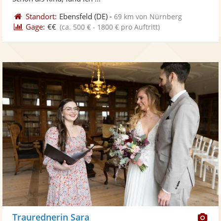
Standort:
Ebensfeld
(DE)
-
69 km von Nürnberg
Gage:
€€
(ca. 500 € - 1800 € pro Auftritt)
Di
Traurednerin Sara