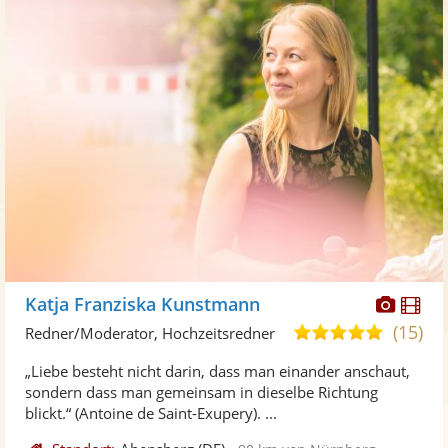
Diese
Di
Katja Franziska Kunstmann
Künst
Kü
(15)
5,0
Redner/Moderator, Hochzeitsredner
stellt
ste
von
„Liebe besteht nicht darin, dass man einander anschaut,
Fotos
Vi
5
sondern dass man gemeinsam in dieselbe Richtung
bereit
ber
Sternen
blickt.“ (Antoine de Saint-Exupery). ...