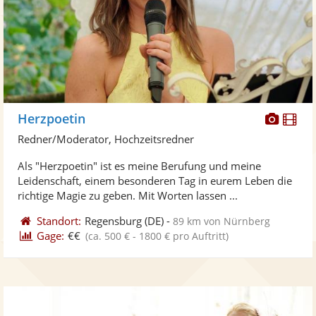
Diese
Di
Herzpoetin
Künst
Kü
Redner/Moderator, Hochzeitsredner
stellt
ste
Als "Herzpoetin" ist es meine Berufung und meine
Fotos
Vi
Leidenschaft, einem besonderen Tag in eurem Leben die
bereit
ber
richtige Magie zu geben. Mit Worten lassen ...
Standort:
Regensburg
(DE)
-
89 km von Nürnberg
Gage:
€€
(ca. 500 € - 1800 € pro Auftritt)