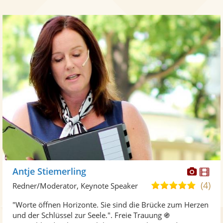
Diese
Di
Antje Stiemerling
Künst
Kü
(4)
4,8
Redner/Moderator, Keynote Speaker
stellt
ste
von
"Worte öffnen Horizonte. Sie sind die Brücke zum Herzen
Fotos
Vi
5
und der Schlüssel zur Seele.". Freie Trauung ֍
bereit
ber
Sternen