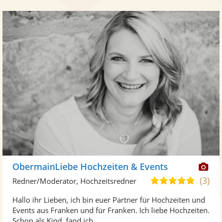
Di
ObermainLiebe Hochzeiten & Events
Kü
(3)
5,0
Redner/Moderator, Hochzeitsredner
ste
von
Hallo ihr Lieben, ich bin euer Partner für Hochzeiten und
Fo
5
Events aus Franken und für Franken. Ich liebe Hochzeiten.
ber
Sternen
Schon als Kind, fand ich ...