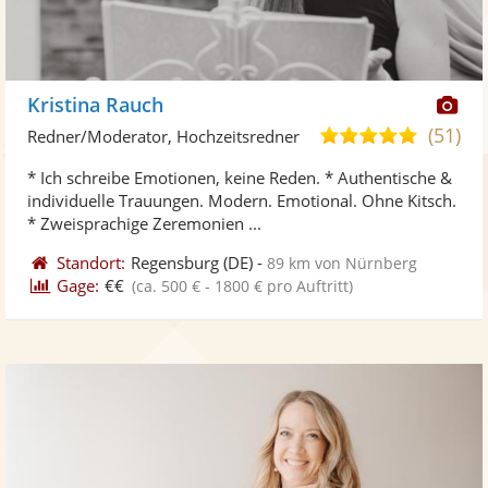
Di
Kristina Rauch
Kü
(51)
5,0
Redner/Moderator, Hochzeitsredner
ste
von
* Ich schreibe Emotionen, keine Reden. * Authentische &
Fo
5
individuelle Trauungen. Modern. Emotional. Ohne Kitsch.
ber
Sternen
* Zweisprachige Zeremonien ...
Standort:
Regensburg
(DE)
-
89 km von Nürnberg
Gage:
€€
(ca. 500 € - 1800 € pro Auftritt)