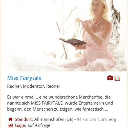
Diese
Di
Miss Fairytale
Künst
Kü
Redner/Moderator, Redner
stellt
ste
Es war einmal... eine wunderschöne Märchenfee, die
Fotos
Vi
nannte sich MISS FAIRYTALE, wurde Entertainerin und
bereit
ber
begann, den Menschen zu zeigen, wie fantastisch ...
Standort:
Allmannshofen
(DE)
-
94 km von Nürnberg
Gage:
auf Anfrage