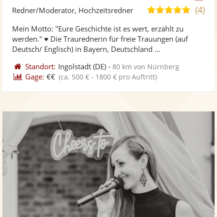
Kü
(4)
5,0
Redner/Moderator, Hochzeitsredner
ste
von
Mein Motto: "Eure Geschichte ist es wert, erzählt zu
Fo
5
werden." ♥ Die Traurednerin für freie Trauungen (auf
ber
Sternen
Deutsch/ Englisch) in Bayern, Deutschland ...
Standort:
Ingolstadt
(DE)
-
80 km von Nürnberg
Gage:
€€
(ca. 500 € - 1800 € pro Auftritt)