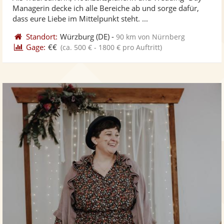
Fo
Managerin decke ich alle Bereiche ab und sorge dafür,
ber
dass eure Liebe im Mittelpunkt steht. ...
Standort:
Würzburg
(DE)
-
90 km von Nürnberg
Gage:
€€
(ca. 500 € - 1800 € pro Auftritt)