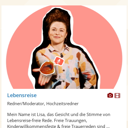
Diese
Di
Lebensreise
Künst
Kü
Redner/Moderator, Hochzeitsredner
stellt
ste
Mein Name ist Lisa, das Gesicht und die Stimme von
Fotos
Vi
Lebensreise-freie Rede. Freie Trauungen,
bereit
ber
Kinderwillkommensfeste & freie Trauerreden sind ...