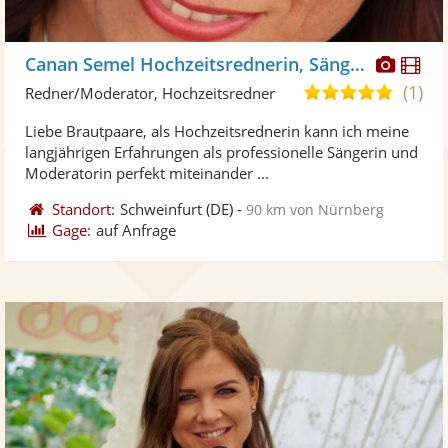
Diese
Di
Canan Semel Hochzeitsrednerin, Sängerin
Künst
Kü
(1)
5,0
Redner/Moderator, Hochzeitsredner
stellt
ste
von
Liebe Brautpaare, als Hochzeitsrednerin kann ich meine
Fotos
Vi
5
langjährigen Erfahrungen als professionelle Sängerin und
bereit
ber
Sternen
Moderatorin perfekt miteinander ...
Standort:
Schweinfurt
(DE)
-
90 km von Nürnberg
Gage:
auf Anfrage