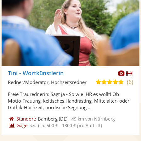
Diese
Di
Tini - Wortkünstlerin
Künst
Kü
(6)
5,0
Redner/Moderator, Hochzeitsredner
stellt
ste
von
Freie Traurednerin: Sagt ja - So wie IHR es wollt! Ob
Fotos
Vi
5
Motto-Trauung, keltisches Handfasting, Mittelalter- oder
bereit
ber
Sternen
Gothik-Hochzeit, nordische Segnung ...
Standort:
Bamberg
(DE)
-
49 km von Nürnberg
Gage:
€€
(ca. 500 € - 1800 € pro Auftritt)