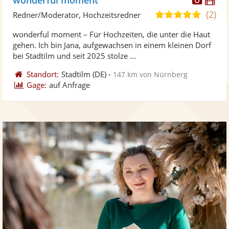
Künst
Kü
(2)
5,0
Redner/Moderator, Hochzeitsredner
stellt
ste
von
wonderful moment – Für Hochzeiten, die unter die Haut
Fotos
Vi
5
gehen. Ich bin Jana, aufgewachsen in einem kleinen Dorf
bereit
ber
Sternen
bei Stadtilm und seit 2025 stolze ...
Standort:
Stadtilm
(DE)
-
147 km von Nürnberg
Gage:
auf Anfrage