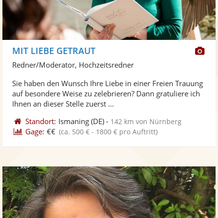
Di
MIT LIEBE GETRAUT
Kü
Redner/Moderator, Hochzeitsredner
ste
Sie haben den Wunsch Ihre Liebe in einer Freien Trauung
Fo
auf besondere Weise zu zelebrieren? Dann gratuliere ich
ber
Ihnen an dieser Stelle zuerst ...
Standort:
Ismaning
(DE)
-
142 km von Nürnberg
Gage:
€€
(ca. 500 € - 1800 € pro Auftritt)