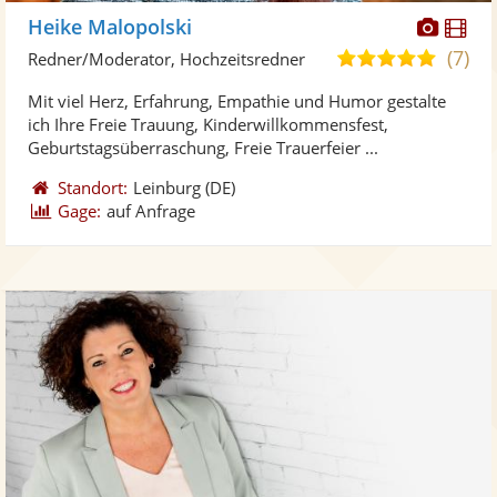
Diese
Di
Heike Malopolski
Künst
Kü
(7)
5,0
Redner/Moderator, Hochzeitsredner
stellt
ste
von
Mit viel Herz, Erfahrung, Empathie und Humor gestalte
Fotos
Vi
5
ich Ihre Freie Trauung, Kinderwillkommensfest,
bereit
ber
Sternen
Geburtstagsüberraschung, Freie Trauerfeier ...
Standort:
Leinburg
(DE)
Gage:
auf Anfrage