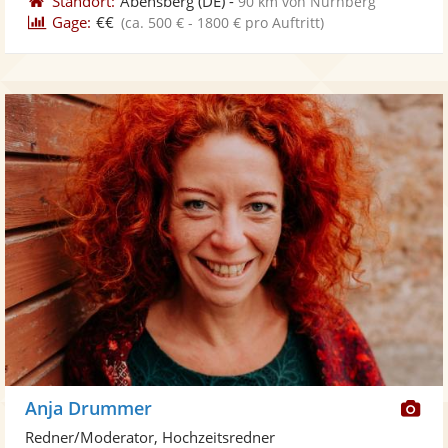
Standort:
Abensberg
(DE)
-
90 km von Nürnberg
Gage:
€€
(ca. 500 € - 1800 € pro Auftritt)
Di
Anja Drummer
Kü
Redner/Moderator, Hochzeitsredner