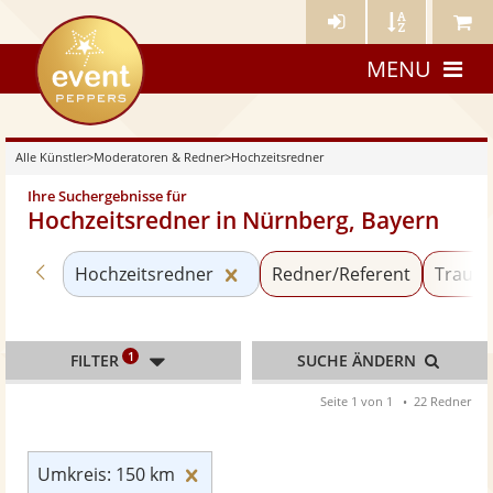
Künstler-
Künstler
Meine
eventpeppers
Login
A-
Künstle
MENU
Z
Alle Künstler
>
Moderatoren & Redner
>
Hochzeitsredner
Ihre Suchergebnisse für
Hochzeitsredner in Nürnberg, Bayern
Zurück zu «Moderatoren & Redner»
Kategorie «Hochzeitsredner»
Hochzeitsredner
Redner/Referent
Trauer
1
FILTER
SUCHE ÄNDERN
Seite 1 von 1
22 Redner
Umkreis: 150 km zurücksetzen
Umkreis: 150 km