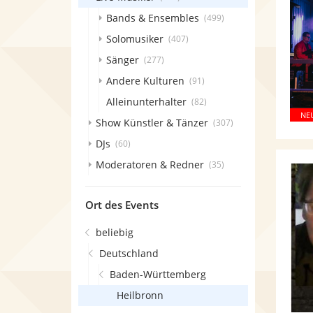
Bands & Ensembles
(499)
Solomusiker
(407)
Sänger
(277)
Andere Kulturen
(91)
Alleinunterhalter
(82)
Show Künstler & Tänzer
(307)
DJs
(60)
Moderatoren & Redner
(35)
Ort des Events
beliebig
Deutschland
Baden-Württemberg
Heilbronn