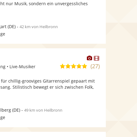
bereit.
bereit.
cht nur Musik, sondern ein unvergessliches
Sternen
.
gart
(DE)
-
42 km von Heilbronn
age
Dieser
Dieser
Künstler
Künstler
(27)
5,0
ng • Live-Musiker
stellt
stellt
von
Fotos
Videos
für chillig-grooviges Gitarrenspiel gepaart mit
5
bereit.
bereit.
ang. Stilistisch bewegt er sich zwischen Folk,
Sternen
lberg
(DE)
-
49 km von Heilbronn
age