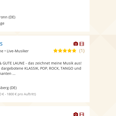
ronn
(DE)
age
Dieser
Dieser
GS
Künstler
Künstler
(1)
5,0
ne • Live-Musiker
stellt
stellt
von
Fotos
Videos
 GUTE LAUNE - das zeichnet meine Musik aus!
5
bereit.
bereit.
n dargebotene KLASSIK, POP, ROCK, TANGO und
Sternen
nanten ...
sberg
(DE)
0 € - 1800 € pro Auftritt)
Dieser
Dieser