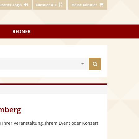
ünstler-Login
Künstler A-Z
Meine Künstler
REDNER
Künstler
finden
emberg
 Ihrer Veranstaltung, Ihrem Event oder Konzert