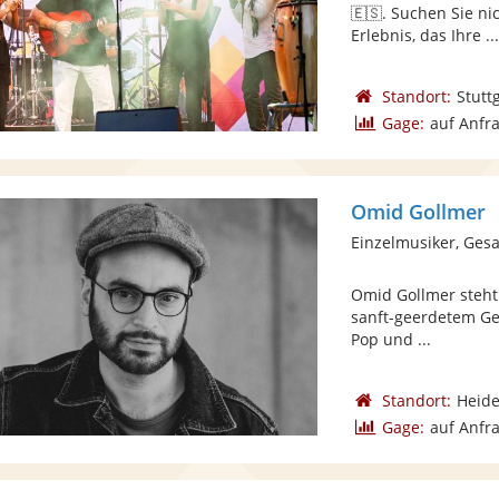
🇪🇸. Suchen Sie ni
Erlebnis, das Ihre ..
Standort:
Stutt
Gage:
auf Anfr
Omid Gollmer
Einzelmusiker, Gesa
Omid Gollmer steht 
sanft-geerdetem Ges
Pop und ...
Standort:
Heide
Gage:
auf Anfr