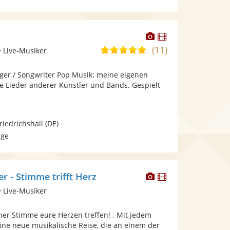
Dieser
Dieser
Künstler
Künstler
(11)
4,9
• Live-Musiker
stellt
stellt
von
Fotos
Videos
nger / Songwriter Pop Musik: meine eigenen
5
bereit.
bereit.
e Lieder anderer Künstler und Bands. Gespielt
Sternen
riedrichshall
(DE)
age
Dieser
Dieser
er - Stimme trifft Herz
Künstler
Künstler
• Live-Musiker
stellt
stellt
Fotos
Videos
er Stimme eure Herzen treffen! ​. Mit jedem
bereit.
bereit.
ine neue musikalische Reise, die an einem der