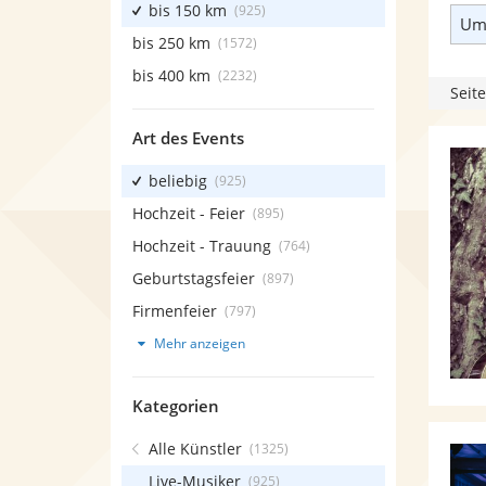
bis 150 km
(925)
Umk
bis 250 km
(1572)
bis 400 km
(2232)
Seite
Art des Events
beliebig
(925)
Hochzeit - Feier
(895)
Hochzeit - Trauung
(764)
Geburtstagsfeier
(897)
Firmenfeier
(797)
Mehr anzeigen
Kategorien
Alle Künstler
(1325)
Live-Musiker
(925)