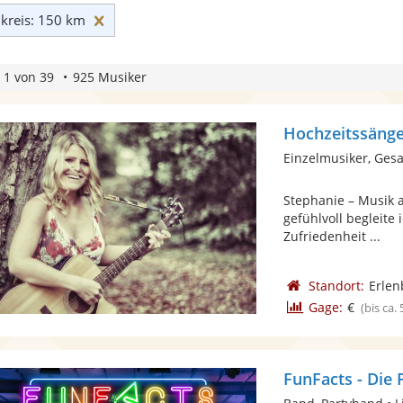
Umkreis: 150 km zurücksetzen
reis: 150 km
 1 von 39
925 Musiker
Hochzeitssänge
Einzelmusiker, Gesa
Stephanie – Musik 
gefühlvoll begleite
Zufriedenheit ...
Standort:
Erlen
Gage:
€
(bis ca.
FunFacts - Die