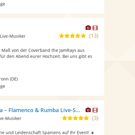
age
Dieser
Dieser
Künstler
Künstler
(13)
5,0
 Live-Musiker
stellt
stellt
von
Fotos
Videos
h Maß von der Coverband the JamRays aus
5
bereit.
bereit.
 für den Abend eurer Hochzeit. Bei uns gibt es
Sternen
ronn
(DE)
age
Dieser
Dieser
Spanische Fiesta – Flamenco & Rumba Live-Show
Künstler
Künstler
(3)
5,0
ive-Musiker
stellt
stellt
von
Fotos
Videos
ne und Leidenschaft Spaniens auf Ihr Event! ☀️
5