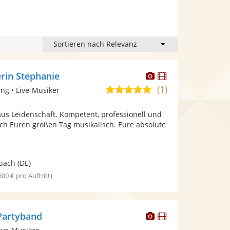
Dieser
Dieser
rin Stephanie
Künstler
Künstler
(1)
5,0
ng • Live-Musiker
stellt
stellt
von
Fotos
Videos
aus Leidenschaft. Kompetent, professionell und
5
bereit.
bereit.
 ich Euren großen Tag musikalisch. Eure absolute
Sternen
bach
(DE)
 500 € pro Auftritt)
Dieser
Dieser
 Partyband
Künstler
Künstler