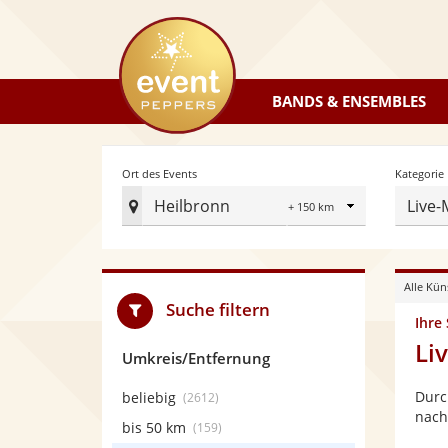
eventpeppers
BANDS & ENSEMBLES
Radius
Ort des Events
Kategorie
Heilbronn
Live-
Ort
des
Events
Alle Kün
festlegen
Suche filtern
Ihre
Li
Umkreis/Entfernung
Durc
beliebig
(2612)
nach
bis 50 km
(159)