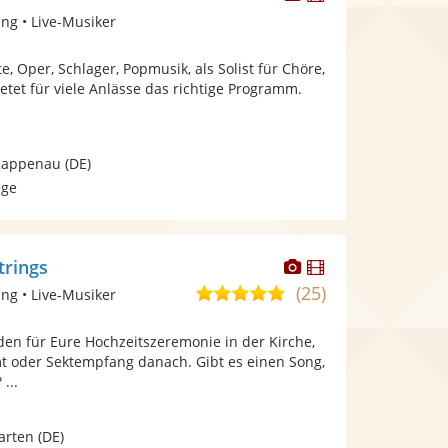
Künstler
Künstler
ng • Live-Musiker
stellt
stellt
Fotos
Videos
e, Oper, Schlager, Popmusik, als Solist für Chöre,
bereit.
bereit.
ietet für viele Anlässe das richtige Programm.
Rappenau
(DE)
age
Dieser
Dieser
trings
Künstler
Künstler
(25)
5,0
ng • Live-Musiker
stellt
stellt
von
Fotos
Videos
den für Eure Hochzeitszeremonie in der Kirche,
5
bereit.
bereit.
 oder Sektempfang danach. Gibt es einen Song,
Sternen
...
arten
(DE)