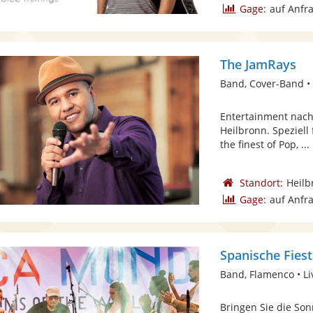
Gage:
auf Anfr
The JamRays
Band, Cover-Band •
Entertainment nac
Heilbronn. Speziell
the finest of Pop, ...
Standort:
Heilb
Gage:
auf Anfr
Band, Flamenco • L
Bringen Sie die Son