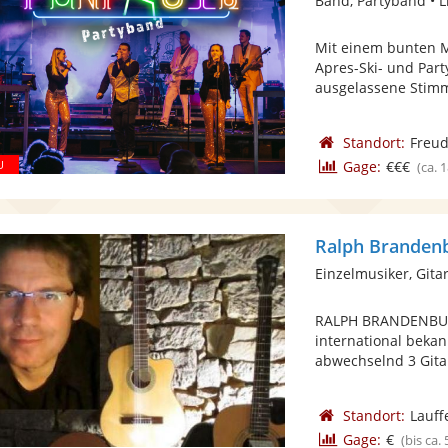
Band, Partyband • L
Mit einem bunten M
Apres-Ski- und Part
ausgelassene Stimm
Standort:
Freud
Gage:
€€€
(ca. 
Ralph Branden
Einzelmusiker, Gita
RALPH BRANDENBURG
international bekan
abwechselnd 3 Gitar
Standort:
Lauff
Gage:
€
(bis ca.