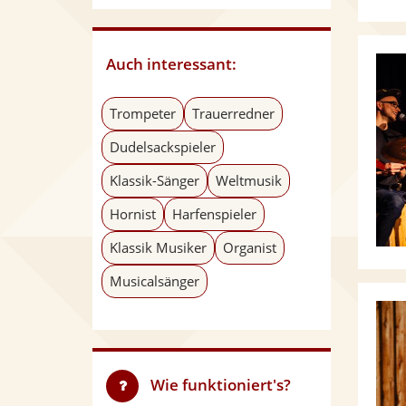
Auch interessant:
Trompeter
Trauerredner
Dudelsackspieler
Klassik-Sänger
Weltmusik
Hornist
Harfenspieler
Klassik Musiker
Organist
Musicalsänger
Wie funktioniert's?