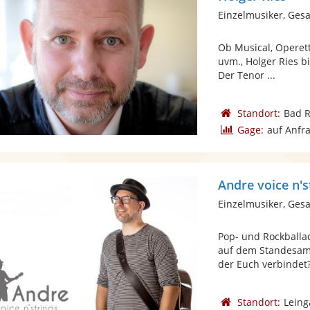
Einzelmusiker, Gesa
Ob Musical, Operett
uvm., Holger Ries b
Der Tenor ...
Standort:
Bad 
Gage:
auf Anfr
Andre voice n's
Einzelmusiker, Gesa
Pop- und Rockballa
auf dem Standesamt
der Euch verbindet? 
Standort:
Leing