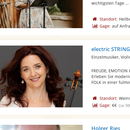
wichtigsten Tage ...
Standort:
Heilb
Gage:
auf Anfr
electric STRIN
Einzelmusiker, Violi
FREUDE, EMOTION &
Erleben Sie moder
FOLK in einer fulmi
Standort:
Wein
Gage:
€€
(ca. 50
Holger Ries