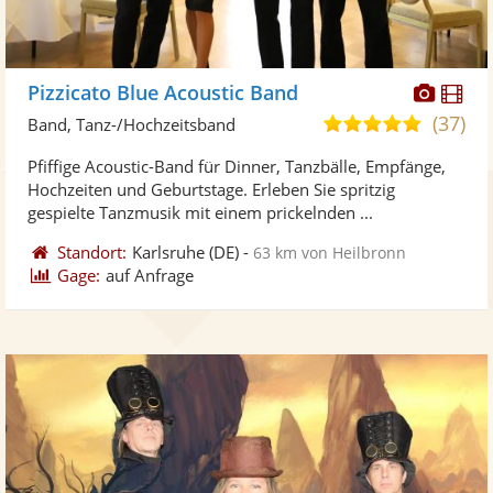
Diese
Di
Pizzicato Blue Acoustic Band
Künst
Kü
(37)
5,0
Band, Tanz-/Hochzeitsband
stellt
ste
von
Pfiffige Acoustic-Band für Dinner, Tanzbälle, Empfänge,
Fotos
Vi
5
Hochzeiten und Geburtstage. Erleben Sie spritzig
bereit
ber
Sternen
gespielte Tanzmusik mit einem prickelnden ...
Standort:
Karlsruhe
(DE)
-
63 km von Heilbronn
Gage:
auf Anfrage