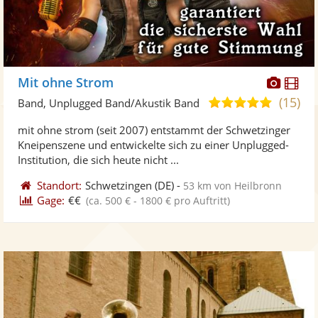
Diese
Di
Mit ohne Strom
Künst
Kü
(15)
4,9
Band, Unplugged Band/Akustik Band
stellt
ste
von
mit ohne strom (seit 2007) entstammt der Schwetzinger
Fotos
Vi
5
Kneipenszene und entwickelte sich zu einer Unplugged-
bereit
ber
Sternen
Institution, die sich heute nicht ...
Standort:
Schwetzingen
(DE)
-
53 km von Heilbronn
Gage:
€€
(ca. 500 € - 1800 € pro Auftritt)