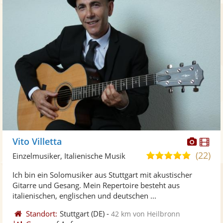
Diese
Di
Vito Villetta
Künst
Kü
(22)
5,0
Einzelmusiker, Italienische Musik
stellt
ste
von
Ich bin ein Solomusiker aus Stuttgart mit akustischer
Fotos
Vi
5
Gitarre und Gesang. Mein Repertoire besteht aus
bereit
ber
Sternen
italienischen, englischen und deutschen ...
Standort:
Stuttgart
(DE)
-
42 km von Heilbronn