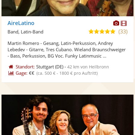
Diese
Di
AireLatino
Künst
Kü
(33)
4,9
Band, Latin-Band
stellt
ste
von
Martin Romero - Gesang, Latin-Perkussion, Andrey
Fotos
Vi
5
Lebedev - Gitarre, Tres Cubano. Wieland Braunschweiger
bereit
ber
Sternen
- Bass, Perkussion, BG Voc. Funky Latinmusic ...
Standort:
Stuttgart
(DE)
-
42 km von Heilbronn
Gage:
€€
(ca. 500 € - 1800 € pro Auftritt)