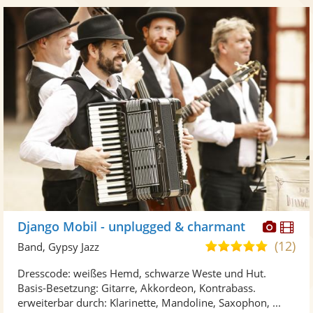
Diese
Di
Django Mobil - unplugged & charmant
Künst
Kü
(12)
5,0
Band, Gypsy Jazz
stellt
ste
von
Dresscode: weißes Hemd, schwarze Weste und Hut.
Fotos
Vi
5
Basis-Besetzung: Gitarre, Akkordeon, Kontrabass.
bereit
ber
Sternen
erweiterbar durch: Klarinette, Mandoline, Saxophon, ...