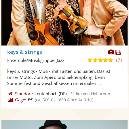
Diese
Di
keys & strings
Künst
Kü
(7)
5,0
Ensemble/Musikgruppe, Jazz
stellt
ste
von
keys & strings - Musik mit Tasten und Saiten. Das ist
Fotos
Vi
5
unser Motto. Zum Apero und Sektempfang, beim
bereit
ber
Sternen
Sommerfest und Geschäftsessen untermalen ...
Standort:
Leutenbach
(DE)
-
31 km von Heilbronn
Gage:
€€
(ca. 500 € - 1800 € pro Auftritt)