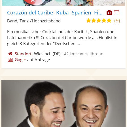
Diese
Di
Corazón del Caribe -Kuba- Spanien -Fiesta - Karibik
Künst
Kü
(9)
5,0
Band, Tanz-/Hochzeitsband
stellt
ste
von
Ein musikalischer Cocktail aus der Karibik, Spanien und
Fotos
Vi
5
Lateinamerika !!! Corazón del Caribe wurde als Finalist in
bereit
ber
Sternen
gleich 3 Kategorien der "Deutschen ...
Standort:
Wiesloch
(DE)
-
42 km von Heilbronn
Gage:
auf Anfrage