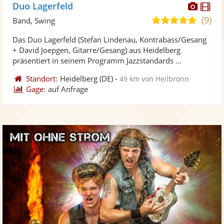
Diese
Di
Duo Lagerfeld
Künst
Kü
(9)
5,0
Band, Swing
stellt
ste
von
Das Duo Lagerfeld (Stefan Lindenau, Kontrabass/Gesang
Fotos
Vi
5
+ David Joepgen, Gitarre/Gesang) aus Heidelberg
bereit
ber
Sternen
präsentiert in seinem Programm Jazzstandards ...
Standort:
Heidelberg
(DE)
-
49 km von Heilbronn
Gage:
auf Anfrage