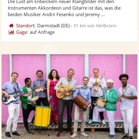
Die Lust am Entwickeln neuer Klangbilder mit den
Fotos
Vi
5
Instrumenten Akkordeon und Gitarre ist das, was die
bereit
ber
Sternen
beiden Musiker Andrii Fesenko und Jeremy ...
Standort:
Darmstadt
(DE)
-
91 km von Heilbronn
Gage:
auf Anfrage