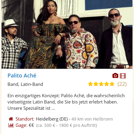
Diese
Di
Palito Aché
Künst
Kü
(22)
5,0
Band, Latin-Band
stellt
ste
von
Ein einzigartiges Konzept: Palito Aché, die wahrscheinlich
Fotos
Vi
5
vielseitigste Latin Band, die Sie bis jetzt erlebrt haben.
bereit
ber
Sternen
Unsere Spezialität ist ...
Standort:
Heidelberg
(DE)
-
49 km von Heilbronn
Gage:
€€
(ca. 500 € - 1800 € pro Auftritt)