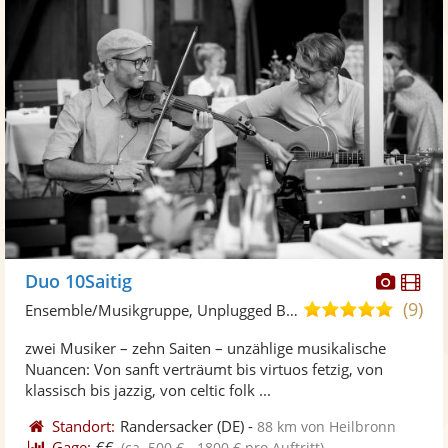
Diese
Di
Duo 10Saitig
Künst
Kü
(9)
5,0
Ensemble/Musikgruppe, Unplugged Band/Akustik Band
stellt
ste
von
zwei Musiker – zehn Saiten – unzählige musikalische
Fotos
Vi
5
Nuancen: Von sanft verträumt bis virtuos fetzig, von
bereit
ber
Sternen
klassisch bis jazzig, von celtic folk ...
Standort:
Randersacker
(DE)
-
88 km von Heilbronn
Gage:
€€
(ca. 500 € - 1800 € pro Auftritt)