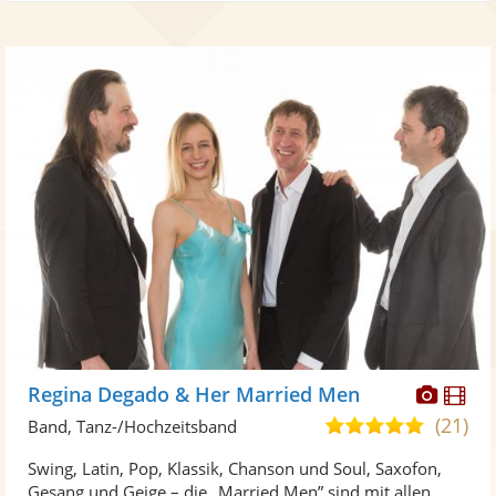
Diese
Di
Regina Degado & Her Married Men
Künst
Kü
(21)
5,0
Band, Tanz-/Hochzeitsband
stellt
ste
von
Swing, Latin, Pop, Klassik, Chanson und Soul, Saxofon,
Fotos
Vi
5
Gesang und Geige – die „Married Men” sind mit allen