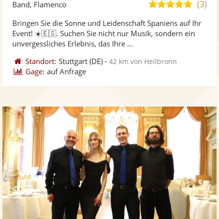
Künst
Kü
(3)
5,0
Band, Flamenco
stellt
ste
von
Bringen Sie die Sonne und Leidenschaft Spaniens auf Ihr
Fotos
Vi
5
Event! ☀️🇪🇸. Suchen Sie nicht nur Musik, sondern ein
bereit
ber
Sternen
unvergessliches Erlebnis, das Ihre ...
Standort:
Stuttgart
(DE)
-
42 km von Heilbronn
Gage:
auf Anfrage