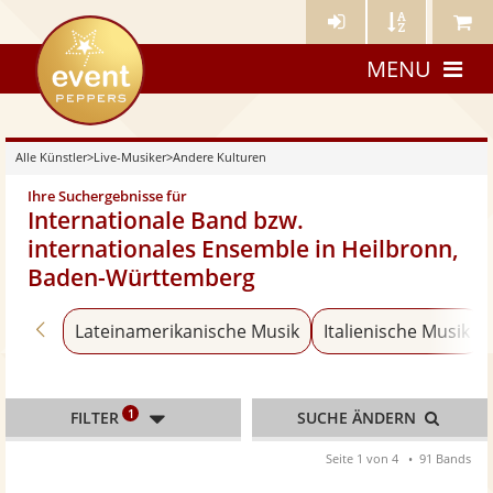
Künstler-
Künstler
Meine
eventpeppers
Login
A-
Künstle
MENU
Z
Alle Künstler
>
Live-Musiker
>
Andere Kulturen
Ihre Suchergebnisse für
Internationale Band bzw.
internationales Ensemble in Heilbronn,
Baden-Württemberg
Zurück zu «Live-Musiker»
Lateinamerikanische Musik
Italienische Musik
1
FILTER
SUCHE ÄNDERN
Seite 1 von 4
91 Bands