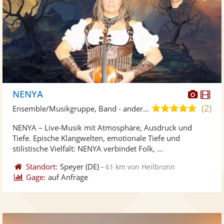
Diese
Di
NENYA
Künst
Kü
(2)
4,9
Ensemble/Musikgruppe, Band - andere Kulturen
stellt
ste
von
NENYA – Live-Musik mit Atmosphäre, Ausdruck und
Fotos
Vi
5
Tiefe. Epische Klangwelten, emotionale Tiefe und
bereit
ber
Sternen
stilistische Vielfalt: NENYA verbindet Folk, ...
Standort:
Speyer
(DE)
-
61 km von Heilbronn
Gage:
auf Anfrage