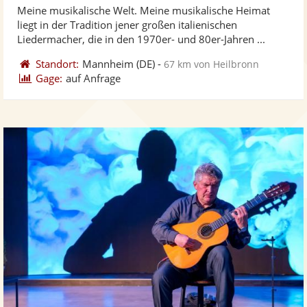
von
Meine musikalische Welt. Meine musikalische Heimat
Fotos
Vi
5
liegt in der Tradition jener großen italienischen
bereit
ber
Sternen
Liedermacher, die in den 1970er- und 80er-Jahren ...
Standort:
Mannheim
(DE)
-
67 km von Heilbronn
Gage:
auf Anfrage