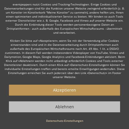
Weiter
eventpeppers nutzt Cookies und Tracking-Technologien. Einige Cookies und
Datenverarbeitungen sind für die Funktion unserer Website zwingend erforderlich (z. B.
um Künstler im Künstlerkorb "Meine Künstler" zu sammeln), andere helfen uns, Ihnen
einen optimierten und individualisierten Service zu bieten. Wir binden so auch Tools
externer Dienstleister wie z. B. Google, Facebook und Vimeo auf unserer Website ein.
Durch die Einbindung dieser Tools werden personenbezogene Daten an
Drittplattformen - auch außerhalb des Europäischen Wirtschaftsraums - übermittelt
und verarbeitet.
Auch interessant:
Klicken Sie bitte auf «Akzeptieren», wenn Sie mit der Verwendung aller Cookies
einverstanden sind und in die Datenverarbeitung durch Drittplattformen auch
außerhalb des Europäischen Wirtschaftsraums nach Art. 49 Abs. 1 lit. a DSGVO
zustimmen. In diesem Fall werden insbesondere Videoplayer von YouTube, Vimeo und
Tribute Band
Irish Folk
Lateinamerikanische Musik
Dailymotion, Google Maps, Google Analytics und Facebook-Einbindungen aktiviert. Beim
Klick auf «Ablehnen» werden nicht unbedingt erforderlich Cookies und Tools externer
Dienstleister deaktiviert. Durch einen Klick auf «Datenschutz-Einstellungen» können Sie
individuelle Einstellungen treffen und bereits erteilte Einwilligungen widerrufen. Diese
Einstellungen erreichen Sie auch jederzeit über den Link «Datenschutz» im Footer
unserer Website.
Wie funktioniert's?
Akzeptieren
1. Kostenlos anfragen
Ablehnen
Starten Sie mit dem Button 'Kostenlos anfragen' eine Anfrage an die für
Sie interessanten Bands bzw. Ensembles aus aller Welt. Diesen Button
finden Sie auf den jeweiligen Künstler-Profil-Seiten der Musiker.
Datenschutz-Einstellungen