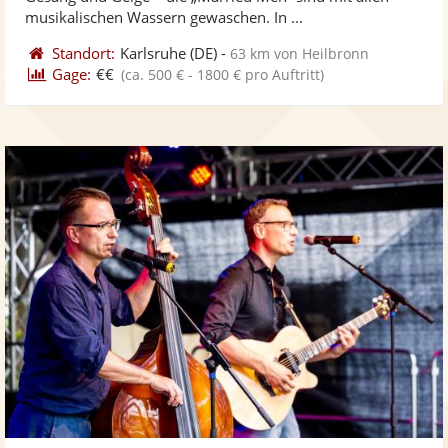
bereit
ber
Sternen
musikalischen Wassern gewaschen. In ...
Standort:
Karlsruhe
(DE)
-
63 km von Heilbronn
Gage:
€€
(ca. 500 € - 1800 € pro Auftritt)