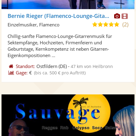
Diese
Di
Bernie Rieger (Flamenco-Lounge-Gitarre)
Künst
Kü
(2)
5,0
Einzelmusiker, Flamenco
stellt
ste
von
Chillig-sanfte Flamenco-Lounge-Gitarrenmusik für
Fotos
Vi
5
Sektempfänge, Hochzeiten, Firmenfeiern und
bereit
ber
Sternen
Geburtstage, Kernkompetenz ist neben Gitarren-
Eigenkompositionen ...
Standort:
Ostfildern
(DE)
-
47 km von Heilbronn
Gage:
€
(bis ca. 500 € pro Auftritt)