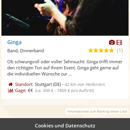
Diese
Di
Ginga
Künst
Kü
(1)
5,0
Band, Dinnerband
stellt
ste
von
Ob schwungvoll oder voller Sehnsucht: Ginga trifft immer
Fotos
Vi
5
den richtigen Ton auf Ihrem Event. Ginga geht gerne auf
bereit
ber
Sternen
die individuellen Wünsche zur ...
Standort:
Stuttgart
(DE)
-
42 km von Heilbronn
Gage:
€€
(ca. 500 € - 1800 € pro Auftritt)
Informationen zum Ranking dieser Liste
Cookies und Datenschutz