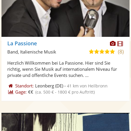
Diese
Di
La Passione
Künst
Kü
(8)
5,0
Band, Italienische Musik
stellt
ste
von
Herzlich Willkommen bei La Passione. Hier sind Sie
Fotos
Vi
5
richtig, wenn Sie Musik auf internationalem Niveau für
bereit
ber
Sternen
private und öffentliche Events suchen. ...
Standort:
Leonberg
(DE)
-
41 km von Heilbronn
Gage:
€€
(ca. 500 € - 1800 € pro Auftritt)