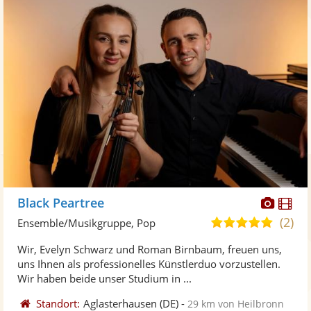
Diese
Di
Black Peartree
Künst
Kü
(2)
5,0
Ensemble/Musikgruppe, Pop
stellt
ste
von
Wir, Evelyn Schwarz und Roman Birnbaum, freuen uns,
Fotos
Vi
5
uns Ihnen als professionelles Künstlerduo vorzustellen.
bereit
ber
Sternen
Wir haben beide unser Studium in ...
Standort:
Aglasterhausen
(DE)
-
29 km von Heilbronn