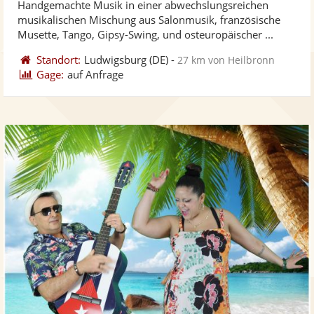
Handgemachte Musik in einer abwechslungsreichen
Fotos
Vi
5
musikalischen Mischung aus Salonmusik, französische
bereit
ber
Sternen
Musette, Tango, Gipsy-Swing, und osteuropäischer ...
Standort:
Ludwigsburg
(DE)
-
27 km von Heilbronn
Gage:
auf Anfrage