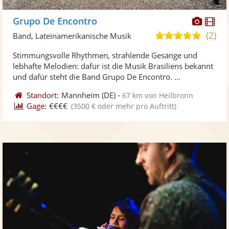
Diese
Di
Grupo De Encontro
Künst
Kü
(2)
5,0
Band, Lateinamerikanische Musik
stellt
ste
von
Stimmungsvolle Rhythmen, strahlende Gesänge und
Fotos
Vi
5
lebhafte Melodien: dafür ist die Musik Brasiliens bekannt
bereit
ber
Sternen
und dafür steht die Band Grupo De Encontro. ...
Standort:
Mannheim
(DE)
-
67 km von Heilbronn
Gage:
€€€€
(3500 € oder mehr pro Auftritt)