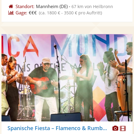
Standort:
Mannheim
(DE)
-
67 km von Heilbronn
Gage:
€€€
(ca. 1800 € - 3500 € pro Auftritt)
Diese
Di
Spanische Fiesta – Flamenco & Rumba Live-Show