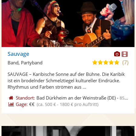
Diese
Di
Sauvage
Künst
Kü
(7)
5,0
Band, Partyband
stellt
ste
von
SAUVAGE – Karibische Sonne auf der Bühne. Die Karibik
Fotos
Vi
5
ist ein brodelnder Schmelztiegel kultureller Eindrücke.
bereit
ber
Sternen
Rhythmus und Farben strömen aus ...
Standort:
Bad Dürkheim an der Weinstraße
(DE)
-
85 km von Heilbronn
Gage:
€€
(ca. 500 € - 1800 € pro Auftritt)