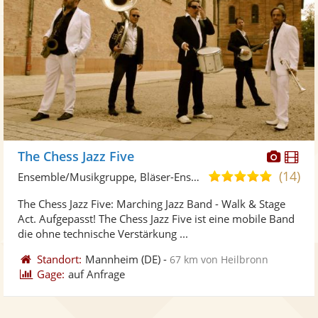
Diese
Di
The Chess Jazz Five
Künst
Kü
(14)
5,0
Ensemble/Musikgruppe, Bläser-Ensemble
stellt
ste
von
The Chess Jazz Five: Marching Jazz Band - Walk & Stage
Fotos
Vi
5
Act. Aufgepasst! The Chess Jazz Five ist eine mobile Band
bereit
ber
Sternen
die ohne technische Verstärkung ...
Standort:
Mannheim
(DE)
-
67 km von Heilbronn
Gage:
auf Anfrage