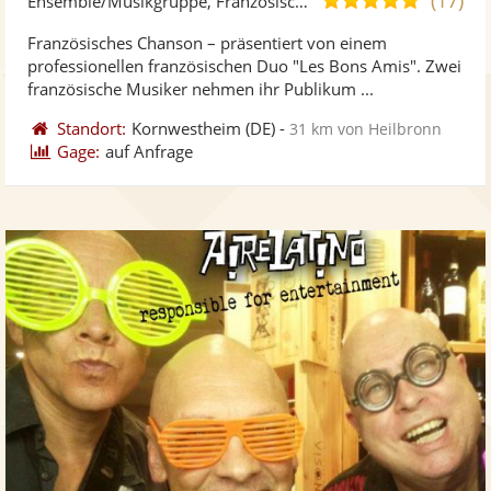
Ensemble/Musikgruppe, Französische Musik
stellt
ste
von
Französisches Chanson – präsentiert von einem
Fotos
Vi
5
professionellen französischen Duo "Les Bons Amis". Zwei
bereit
ber
Sternen
französische Musiker nehmen ihr Publikum ...
Standort:
Kornwestheim
(DE)
-
31 km von Heilbronn
Gage:
auf Anfrage