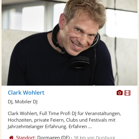
Diese
Di
Clark Wohlert
Künst
Kü
DJ, Mobiler DJ
stellt
ste
Clark Wohlert, Full Time Profi DJ für Veranstaltungen,
Fotos
Vi
Hochzeiten, private Feiern, Clubs und Festivals mit
bereit
ber
Jahrzehntelanger Erfahrung. Erfahren ...
Standort:
Dormagen
(DE)
-
38 km von Duisburg