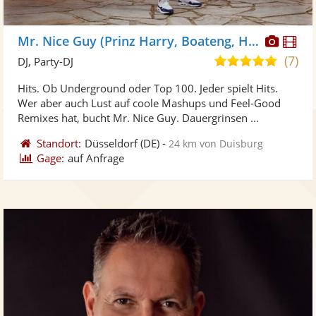
Diese
Di
Mr. Nice Guy (Prinz Harry, Boateng, Höwedes)
Künst
Kü
(7)
5,0
DJ, Party-DJ
stellt
ste
von
Hits. Ob Underground oder Top 100. Jeder spielt Hits.
Fotos
Vi
5
Wer aber auch Lust auf coole Mashups und Feel-Good
bereit
ber
Sternen
Remixes hat, bucht Mr. Nice Guy. Dauergrinsen ...
Standort:
Düsseldorf
(DE)
-
24 km von Duisburg
Gage:
auf Anfrage