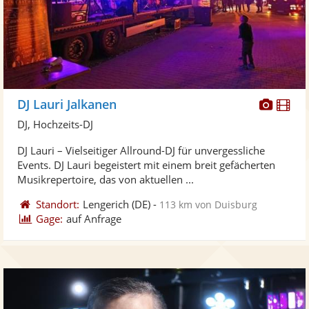
Diese
Di
DJ Lauri Jalkanen
Künst
Kü
DJ, Hochzeits-DJ
stellt
ste
DJ Lauri – Vielseitiger Allround-DJ für unvergessliche
Fotos
Vi
Events. DJ Lauri begeistert mit einem breit gefächerten
bereit
ber
Musikrepertoire, das von aktuellen ...
Standort:
Lengerich
(DE)
-
113 km von Duisburg
Gage:
auf Anfrage