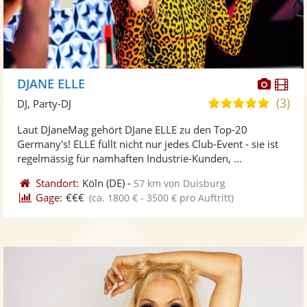
Diese
Di
DJANE ELLE
Künst
Kü
(3)
5,0
DJ, Party-DJ
stellt
ste
von
Laut DJaneMag gehört DJane ELLE zu den Top-20
Fotos
Vi
5
Germany's! ELLE füllt nicht nur jedes Club-Event - sie ist
bereit
ber
Sternen
regelmässig für namhaften Industrie-Kunden, ...
Standort:
Köln
(DE)
-
57 km von Duisburg
Gage:
€€€
(ca. 1800 € - 3500 € pro Auftritt)