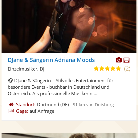
Diese
Di
DJane & Sängerin Adriana Moods
Künst
Kü
(2)
5,0
Einzelmusiker, DJ
stellt
ste
von
🎧 DJane & Sängerin – Stilvolles Entertainment für
Fotos
Vi
5
besondere Events - buchbar in Deutschland und
bereit
ber
Sternen
Österreich. Als professionelle Musikerin ...
Standort:
Dortmund
(DE)
-
51 km von Duisburg
Gage:
auf Anfrage