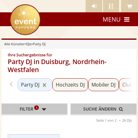
Künstler-
Künstler
Meine
eventpeppers
Login
A-
Künstle
MENU
Z
Alle Künstler
>
DJs
>
Party DJ
Ihre Suchergebnisse für
Party DJ in Duisburg, Nordrhein-
Westfalen
Zurück zu «DJs»
Kategorie «Party DJ» zurücksetzen
Party DJ
Hochzeits DJ
Mobiler DJ
Club D
1
FILTER
SUCHE ÄNDERN
Seite 1 von 2
26 DJs