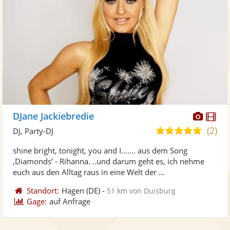
Diese
Di
DJane Jackiebredie
Künst
Kü
(2)
5,0
DJ, Party-DJ
stellt
ste
von
shine bright, tonight, you and I……. aus dem Song
Fotos
Vi
5
‚Diamonds’ - Rihanna. ..und darum geht es, ich nehme
bereit
ber
Sternen
euch aus den Alltag raus in eine Welt der ...
Standort:
Hagen
(DE)
-
51 km von Duisburg
Gage:
auf Anfrage