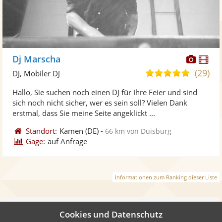
Diese
Di
Dj Marscha
Künst
Kü
(29)
5,0
DJ, Mobiler DJ
stellt
ste
von
Hallo, Sie suchen noch einen DJ für Ihre Feier und sind
Fotos
Vi
5
sich noch nicht sicher, wer es sein soll? Vielen Dank
bereit
ber
Sternen
erstmal, dass Sie meine Seite angeklickt ...
Standort:
Kamen
(DE)
-
66 km von Duisburg
Gage:
auf Anfrage
Informationen zum Ranking dieser Liste
Weiter
Cookies und Datenschutz