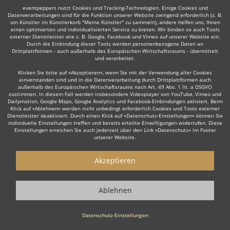
eventpeppers nutzt Cookies und Tracking-Technologien. Einige Cookies und
Datenverarbeitungen sind für die Funktion unserer Website zwingend erforderlich (z. B.
um Künstler im Künstlerkorb "Meine Künstler" zu sammeln), andere helfen uns, Ihnen
einen optimierten und individualisierten Service zu bieten. Wir binden so auch Tools
externer Dienstleister wie z. B. Google, Facebook und Vimeo auf unserer Website ein.
Durch die Einbindung dieser Tools werden personenbezogene Daten an
Auch interessant:
Drittplattformen - auch außerhalb des Europäischen Wirtschaftsraums - übermittelt
und verarbeitet.
Klicken Sie bitte auf «Akzeptieren», wenn Sie mit der Verwendung aller Cookies
einverstanden sind und in die Datenverarbeitung durch Drittplattformen auch
Latin
DJane
Hochzeits DJ
Rock
Partystripper
Ta
außerhalb des Europäischen Wirtschaftsraums nach Art. 49 Abs. 1 lit. a DSGVO
zustimmen. In diesem Fall werden insbesondere Videoplayer von YouTube, Vimeo und
Dailymotion, Google Maps, Google Analytics und Facebook-Einbindungen aktiviert. Beim
Klick auf «Ablehnen» werden nicht unbedingt erforderlich Cookies und Tools externer
Dienstleister deaktiviert. Durch einen Klick auf «Datenschutz-Einstellungen» können Sie
individuelle Einstellungen treffen und bereits erteilte Einwilligungen widerrufen. Diese
Einstellungen erreichen Sie auch jederzeit über den Link «Datenschutz» im Footer
unserer Website.
Wie funktioniert's?
Akzeptieren
1. Kostenlos anfragen
Starten Sie mit dem Button 'Kostenlos anfragen' eine Anfrage an die für
Ablehnen
Sie interessanten DJs - also z. B. bestimmte Party DJs. Diesen Button
finden Sie auf den jeweiligen Künstler-Profil-Seiten der Discjockeys.
Datenschutz-Einstellungen
2. Angebote erhalten & Details besprechen