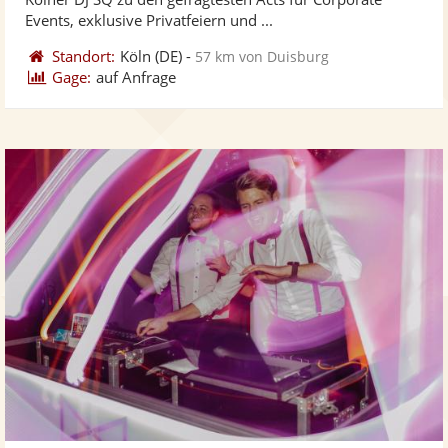
bereit
ber
Sternen
Events, exklusive Privatfeiern und ...
Standort:
Köln
(DE)
-
57 km von Duisburg
Gage:
auf Anfrage