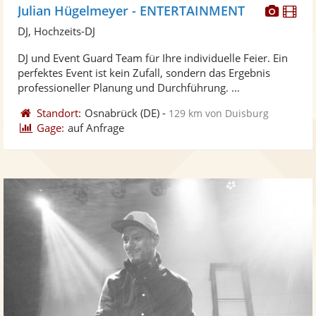
Diese
Di
Julian Hügelmeyer - ENTERTAINMENT
Künst
Kü
DJ, Hochzeits-DJ
stellt
ste
DJ und Event Guard Team für Ihre individuelle Feier. Ein
Fotos
Vi
perfektes Event ist kein Zufall, sondern das Ergebnis
bereit
ber
professioneller Planung und Durchführung. ...
Standort:
Osnabrück
(DE)
-
129 km von Duisburg
Gage:
auf Anfrage