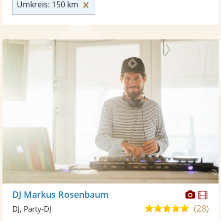
Umkreis: 150 km zurücksetzen
Umkreis: 150 km
Diese
Di
DJ Markus Rosenbaum
Künst
Kü
(28)
5,0
DJ, Party-DJ
stellt
ste
von