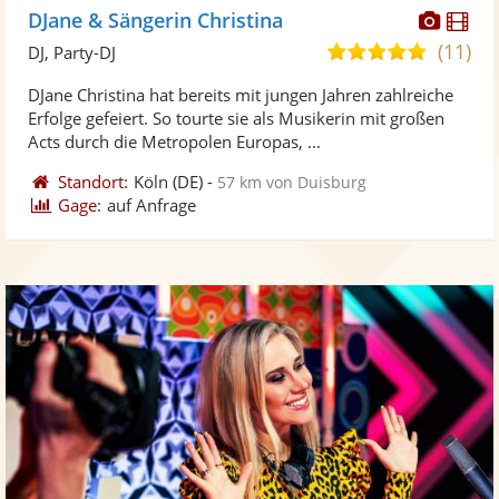
Diese
Di
DJane & Sängerin Christina
Künst
Kü
(11)
4,9
DJ, Party-DJ
stellt
ste
von
DJane Christina hat bereits mit jungen Jahren zahlreiche
Fotos
Vi
5
Erfolge gefeiert. So tourte sie als Musikerin mit großen
bereit
ber
Sternen
Acts durch die Metropolen Europas, ...
Standort:
Köln
(DE)
-
57 km von Duisburg
Gage:
auf Anfrage