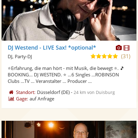
Diese
Di
DJ Westend - LIVE Sax! *optional*
Künst
Kü
(31)
5,0
DJ, Party-DJ
stellt
ste
von
⭐Erfahrung, die man hört - mit Musik, die bewegt ⭐. 🎵
Fotos
Vi
5
BOOKING... DJ WESTEND. ⭐ …6 Singles ...ROBINSON
bereit
ber
Sternen
Clubs ...TV ... Veranstalter ... Producer ...
Standort:
Düsseldorf
(DE)
-
24 km von Duisburg
Gage:
auf Anfrage