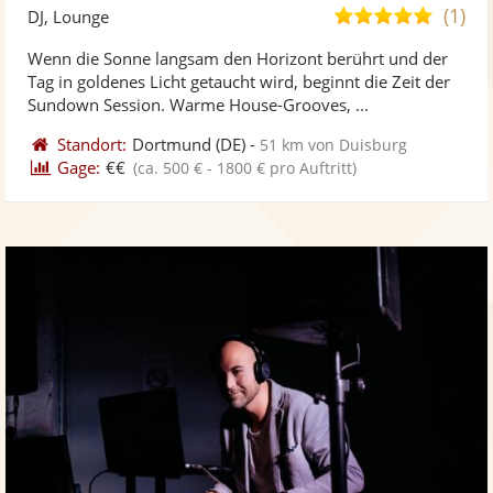
Künst
Kü
(1)
5,0
DJ, Lounge
stellt
ste
von
Wenn die Sonne langsam den Horizont berührt und der
Fotos
Vi
5
Tag in goldenes Licht getaucht wird, beginnt die Zeit der
bereit
ber
Sternen
Sundown Session. Warme House-Grooves, ...
Standort:
Dortmund
(DE)
-
51 km von Duisburg
Gage:
€€
(ca. 500 € - 1800 € pro Auftritt)