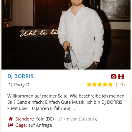
Diese
Di
DJ BORRIS
Künst
Kü
(19)
5,0
DJ, Party-DJ
stellt
ste
von
Willkommen auf meiner Seite! Wie beschreibe ich meinen
Fotos
Vi
5
Stil? Ganz einfach: Einfach Gute Musik. ich bin DJ BORRIS
bereit
ber
Sternen
– Mit über 10 Jahren Erfahrung ...
Standort:
Köln
(DE)
-
57 km von Duisburg
Gage:
auf Anfrage