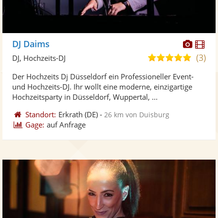
Diese
Di
DJ Daims
Künst
Kü
(3)
5,0
DJ, Hochzeits-DJ
stellt
ste
von
Der Hochzeits Dj Düsseldorf ein Professioneller Event-
Fotos
Vi
5
und Hochzeits-DJ. Ihr wollt eine moderne, einzigartige
bereit
ber
Sternen
Hochzeitsparty in Düsseldorf, Wuppertal, ...
Standort:
Erkrath
(DE)
-
26 km von Duisburg
Gage:
auf Anfrage