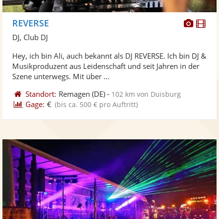
Diese
Di
REVERSE
Künst
Kü
DJ, Club DJ
stellt
ste
Hey, ich bin Ali, auch bekannt als DJ REVERSE. Ich bin DJ &
Fotos
Vi
Musikproduzent aus Leidenschaft und seit Jahren in der
bereit
ber
Szene unterwegs. Mit über ...
Standort:
Remagen
(DE)
-
102 km von Duisburg
Gage:
€
(bis ca. 500 € pro Auftritt)