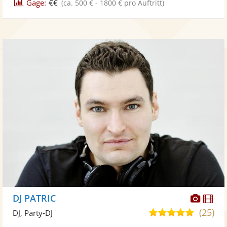
Gage:
€€
(ca. 500 € - 1800 € pro Auftritt)
Diese
Di
DJ PATRIC
Künst
Kü
(25)
5,0
DJ, Party-DJ
stellt
ste
von