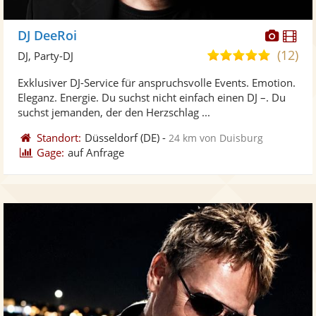
Diese
Di
DJ DeeRoi
Künst
Kü
(12)
5,0
DJ, Party-DJ
stellt
ste
von
Exklusiver DJ-Service für anspruchsvolle Events. Emotion.
Fotos
Vi
5
Eleganz. Energie. Du suchst nicht einfach einen DJ –. Du
bereit
ber
Sternen
suchst jemanden, der den Herzschlag ...
Standort:
Düsseldorf
(DE)
-
24 km von Duisburg
Gage:
auf Anfrage