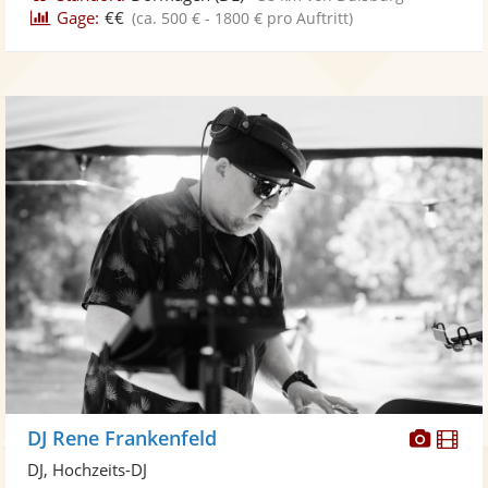
Gage:
€€
(ca. 500 € - 1800 € pro Auftritt)
Diese
Di
DJ Rene Frankenfeld
Künst
Kü
DJ, Hochzeits-DJ