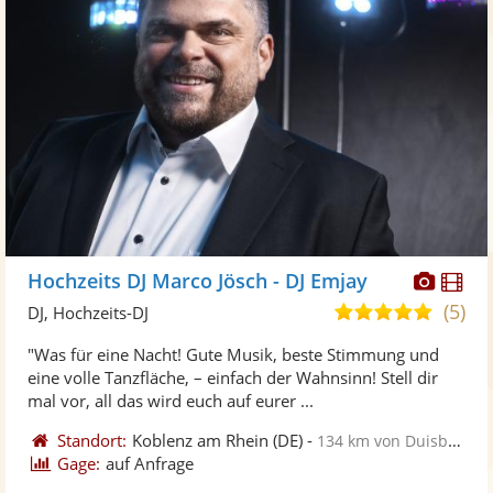
Diese
Di
Hochzeits DJ Marco Jösch - DJ Emjay
Künst
Kü
(5)
5,0
DJ, Hochzeits-DJ
stellt
ste
von
"Was für eine Nacht! Gute Musik, beste Stimmung und
Fotos
Vi
5
eine volle Tanzfläche, – einfach der Wahnsinn! Stell dir
bereit
ber
Sternen
mal vor, all das wird euch auf eurer ...
Standort:
Koblenz am Rhein
(DE)
-
134 km von Duisburg
Gage:
auf Anfrage