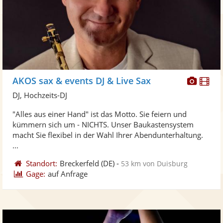
Diese
Di
AKOS sax & events DJ & Live Sax
Künst
Kü
DJ, Hochzeits-DJ
stellt
ste
"Alles aus einer Hand" ist das Motto. Sie feiern und
Fotos
Vi
kümmern sich um - NICHTS. Unser Baukastensystem
bereit
ber
macht Sie flexibel in der Wahl Ihrer Abendunterhaltung.
...
Standort:
Breckerfeld
(DE)
-
53 km von Duisburg
Gage:
auf Anfrage