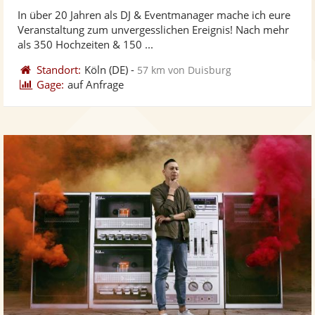
stellt
ste
In über 20 Jahren als DJ & Eventmanager mache ich eure
Fotos
Vi
Veranstaltung zum unvergesslichen Ereignis! Nach mehr
bereit
ber
als 350 Hochzeiten & 150 ...
Standort:
Köln
(DE)
-
57 km von Duisburg
Gage:
auf Anfrage