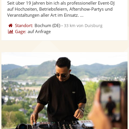
Seit über 19 Jahren bin ich als professioneller Event-DJ
Fotos
Vi
5
auf Hochzeiten, Betriebsfeiern, Aftershow-Partys und
bereit
ber
Sternen
Veranstaltungen aller Art im Einsatz. ...
Standort:
Bochum
(DE)
-
33 km von Duisburg
Gage:
auf Anfrage