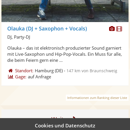
Diese
Di
Olauka (DJ + Saxophon + Vocals)
Künst
Kü
DJ, Party-DJ
stellt
ste
Olauka – das ist elektronisch produzierter Sound garniert
Fotos
Vi
mit Live-Saxophon und Hip-Pop-Vocals. Ein Muss für alle,
bereit
ber
die beim Feiern gern eine ...
Standort:
Hamburg
(DE)
-
147 km von Braunschweig
Gage:
auf Anfrage
Informationen zum Ranking dieser Liste
Weiter
Cookies und Datenschutz