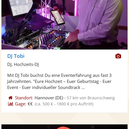
Di
DJ Tobi
Kü
DJ, Hochzeits-DJ
ste
Mit DJ Tobi buchst Du eine Eventerfahrung aus fast 3
Fo
Jahrzehnten. "Eure Hochzeit – Euer Geburtstag - Euer
ber
Event - Euer individueller Soundtrack ...
Standort:
Hannover
(DE)
-
57 km von Braunschweig
Gage:
€€
(ca. 500 € - 1800 € pro Auftritt)