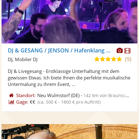
Diese
Di
DJ & GESANG / JENSON / Hafenklang Musik
Künst
Kü
(9)
4,9
DJ, Mobiler DJ
stellt
ste
von
DJ & Livegesang - Erstklassige Unterhaltung mit dem
Fotos
Vi
5
gewissen Etwas. Ich biete Ihnen die perfekte musikalische
bereit
ber
Sternen
Untermalung zu ihrem Event, ...
Standort:
Neu Wulmstorf
(DE)
-
142 km von Braunschweig
Gage:
€€
(ca. 500 € - 1800 € pro Auftritt)