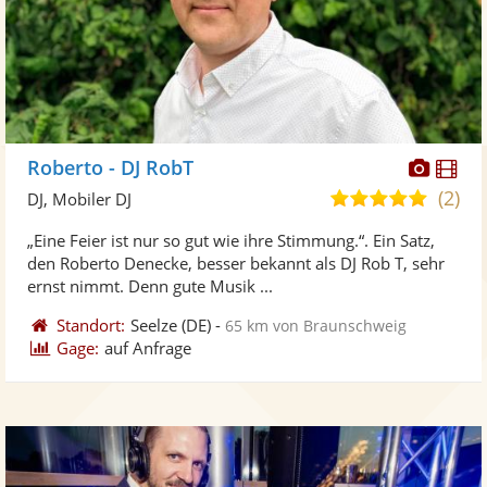
Diese
Di
Roberto - DJ RobT
Künst
Kü
(2)
5,0
DJ, Mobiler DJ
stellt
ste
von
„Eine Feier ist nur so gut wie ihre Stimmung.“. Ein Satz,
Fotos
Vi
5
den Roberto Denecke, besser bekannt als DJ Rob T, sehr
bereit
ber
Sternen
ernst nimmt. Denn gute Musik ...
Standort:
Seelze
(DE)
-
65 km von Braunschweig
Gage:
auf Anfrage