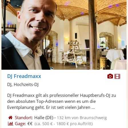
Diese
Di
DJ Freadmaxx
Künst
Kü
DJ, Hochzeits-DJ
stellt
ste
DJ Freadmaxx gilt als professioneller Hauptberufs-DJ zu
Fotos
Vi
den absoluten Top-Adressen wenn es um die
bereit
ber
Eventplanung geht. Er ist seit vielen Jahren ...
Standort:
Halle
(DE)
-
132 km von Braunschweig
Gage:
€€
(ca. 500 € - 1800 € pro Auftritt)