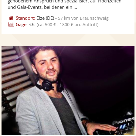
gehobenem Anspruch und spezialisiert auf Hochzeiten
ber
Sternen
und Gala-Events, bei denen ein ...
Standort:
Elze
(DE)
-
57 km von Braunschweig
Gage:
€€
(ca. 500 € - 1800 € pro Auftritt)