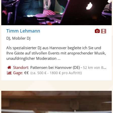
Diese
Di
Timm Lehmann
Künst
Kü
DJ, Mobiler DJ
stellt
ste
Als spezialisierter DJ aus Hannover begleite ich Sie und
Fotos
Vi
Ihre Gäste auf stilvollen Events mit ansprechender Musik,
bereit
ber
unaufdringlicher Moderation ...
Standort:
Pattensen bei Hannover
(DE)
-
52 km von Braunschweig
Gage:
€€
(ca. 500 € - 1800 € pro Auftritt)