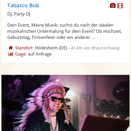
Diese
Di
Tabasco Bob
Künst
Kü
DJ, Party-DJ
stellt
ste
Dein Event, Meine Musik: suchst du nach der idealen
Fotos
Vi
musikalischen Untermalung für dein Event? Ob Hochzeit,
bereit
ber
Geburtstag, Firmenfeier oder ein anderer ...
Standort:
Hildesheim
(DE)
-
41 km von Braunschweig
Gage:
auf Anfrage