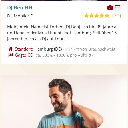
Diese
Di
DJ Ben HH
Künst
Kü
(20)
5,0
DJ, Mobiler DJ
stellt
ste
von
Moin, mein Name ist Torben (DJ Ben). Ich bin 39 Jahre alt
Fotos
Vi
5
und lebe in der Musikhauptstadt Hamburg. Seit über 15
bereit
ber
Sternen
Jahren bin ich als DJ auf Tour. ...
Standort:
Hamburg
(DE)
-
147 km von Braunschweig
Gage:
€€
(ca. 500 € - 1800 € pro Auftritt)