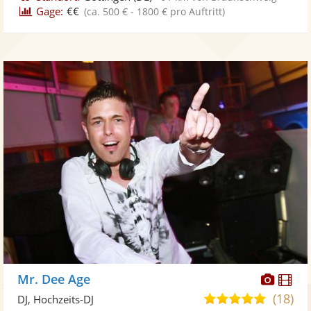
Gage:
€€
(ca. 500 € - 1800 € pro Auftritt)
Diese
Di
Mr. Dee Age
Künst
Kü
(18)
4,8
DJ, Hochzeits-DJ