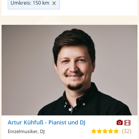
Umkreis: 150 km zurücksetzen
Umkreis: 150 km
Diese
Di
Artur Kühfuß - Pianist und DJ
Künst
Kü
(32)
5,0
Einzelmusiker, DJ
stellt
ste
von