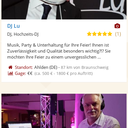
Di
DJ Lu
Kü
(1)
5,0
DJ, Hochzeits-DJ
ste
von
Musik, Party & Unterhaltung für Ihre Feier! Ihnen ist
Fo
5
Zuverlässigkeit und Qualität besonders wichtig?!? Sie
ber
Sternen
möchten Ihre Feier zu einem unvergesslichen ...
Standort:
Ahlden
(DE)
-
87 km von Braunschweig
Gage:
€€
(ca. 500 € - 1800 € pro Auftritt)