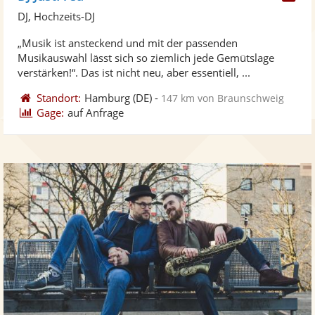
Kü
DJ, Hochzeits-DJ
ste
„Musik ist ansteckend und mit der passenden
Fo
Musikauswahl lässt sich so ziemlich jede Gemütslage
ber
verstärken!“. Das ist nicht neu, aber essentiell, ...
Standort:
Hamburg
(DE)
-
147 km von Braunschweig
Gage:
auf Anfrage