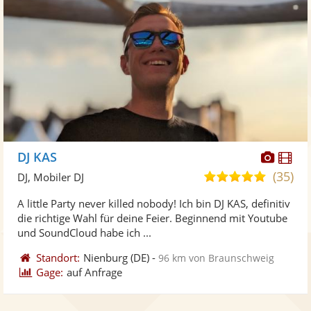
Diese
Di
DJ KAS
Künst
Kü
(35)
5,0
DJ, Mobiler DJ
stellt
ste
von
A little Party never killed nobody! Ich bin DJ KAS, definitiv
Fotos
Vi
5
die richtige Wahl für deine Feier. Beginnend mit Youtube
bereit
ber
Sternen
und SoundCloud habe ich ...
Standort:
Nienburg
(DE)
-
96 km von Braunschweig
Gage:
auf Anfrage