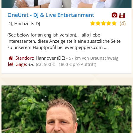
Diese
Di
OneUnit - DJ & Live Entertainment
Künst
Kü
(4)
5,0
DJ, Hochzeits-DJ
stellt
ste
von
(See below for an english version). Hallo liebe
Fotos
Vi
5
Interessenten, diese Anzeige stellt eine zusätzliche Seite
bereit
ber
Sternen
zu unserem Hauptprofil bei eventpeppers.com ...
Standort:
Hannover
(DE)
-
57 km von Braunschweig
Gage:
€€
(ca. 500 € - 1800 € pro Auftritt)