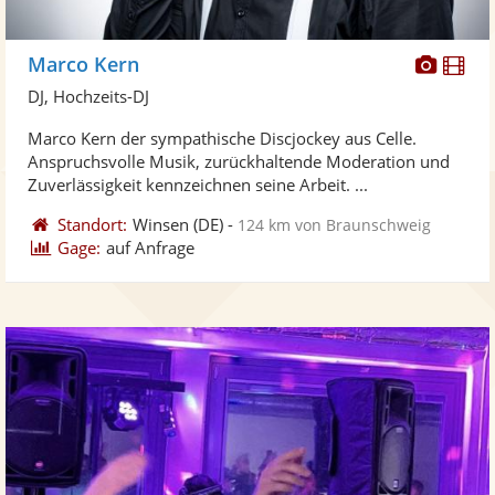
Diese
Di
Marco Kern
Künst
Kü
DJ, Hochzeits-DJ
stellt
ste
Marco Kern der sympathische Discjockey aus Celle.
Fotos
Vi
Anspruchsvolle Musik, zurückhaltende Moderation und
bereit
ber
Zuverlässigkeit kennzeichnen seine Arbeit. ...
Standort:
Winsen
(DE)
-
124 km von Braunschweig
Gage:
auf Anfrage