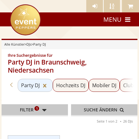
Künstler-
Künstler
Meine
eventpeppers
Login
A-
Künstle
MENU
Z
Alle Künstler
>
DJs
>
Party DJ
Ihre Suchergebnisse für
Party DJ in Braunschweig,
Niedersachsen
Zurück zu «DJs»
Kategorie «Party DJ» zurücksetzen
Party DJ
Hochzeits DJ
Mobiler DJ
Club D
1
FILTER
SUCHE ÄNDERN
Seite 1 von 2
26 DJs