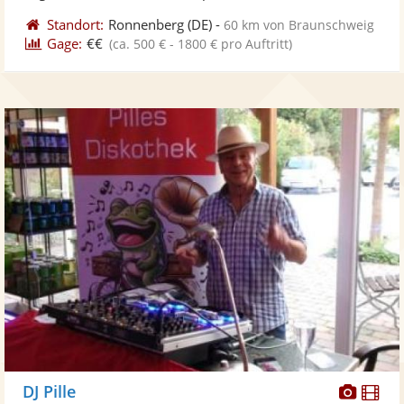
Standort:
Ronnenberg
(DE)
-
60 km von Braunschweig
Gage:
€€
(ca. 500 € - 1800 € pro Auftritt)
Diese
Di
DJ Pille