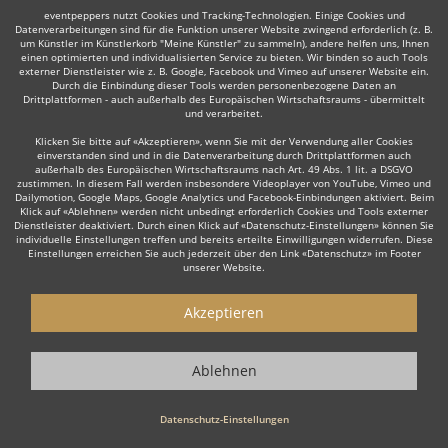
eventpeppers nutzt Cookies und Tracking-Technologien. Einige Cookies und
Datenverarbeitungen sind für die Funktion unserer Website zwingend erforderlich (z. B.
um Künstler im Künstlerkorb "Meine Künstler" zu sammeln), andere helfen uns, Ihnen
einen optimierten und individualisierten Service zu bieten. Wir binden so auch Tools
Auch interessant:
externer Dienstleister wie z. B. Google, Facebook und Vimeo auf unserer Website ein.
Durch die Einbindung dieser Tools werden personenbezogene Daten an
Drittplattformen - auch außerhalb des Europäischen Wirtschaftsraums - übermittelt
und verarbeitet.
Latin
DJane
Hochzeits DJ
Rock
Tanz- & Showband
Klicken Sie bitte auf «Akzeptieren», wenn Sie mit der Verwendung aller Cookies
einverstanden sind und in die Datenverarbeitung durch Drittplattformen auch
außerhalb des Europäischen Wirtschaftsraums nach Art. 49 Abs. 1 lit. a DSGVO
zustimmen. In diesem Fall werden insbesondere Videoplayer von YouTube, Vimeo und
Dailymotion, Google Maps, Google Analytics und Facebook-Einbindungen aktiviert. Beim
Klick auf «Ablehnen» werden nicht unbedingt erforderlich Cookies und Tools externer
Dienstleister deaktiviert. Durch einen Klick auf «Datenschutz-Einstellungen» können Sie
individuelle Einstellungen treffen und bereits erteilte Einwilligungen widerrufen. Diese
Einstellungen erreichen Sie auch jederzeit über den Link «Datenschutz» im Footer
Wie funktioniert's?
unserer Website.
1. Kostenlos anfragen
Akzeptieren
Starten Sie mit dem Button 'Kostenlos anfragen' eine Anfrage an die für
Sie interessanten DJs - also z. B. bestimmte Party DJs. Diesen Button
Ablehnen
finden Sie auf den jeweiligen Künstler-Profil-Seiten der Discjockeys.
2. Angebote erhalten & Details besprechen
Datenschutz-Einstellungen