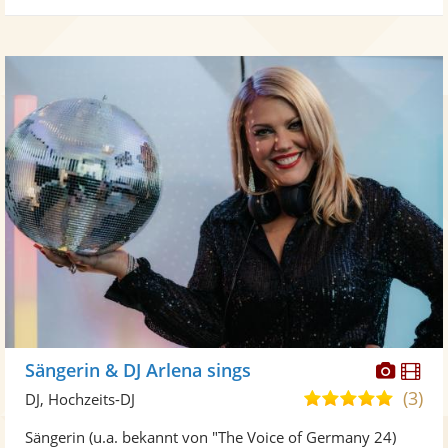
Diese
Di
Sängerin & DJ Arlena sings
Künst
Kü
(3)
5,0
DJ, Hochzeits-DJ
stellt
ste
von
Sängerin (u.a. bekannt von "The Voice of Germany 24)
Fotos
Vi
5