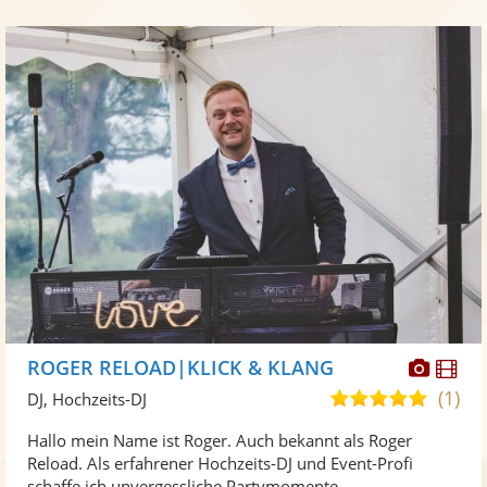
Diese
Di
ROGER RELOAD|KLICK & KLANG
Künst
Kü
(1)
5,0
DJ, Hochzeits-DJ
stellt
ste
von
Hallo mein Name ist Roger. Auch bekannt als Roger
Fotos
Vi
5
Reload. Als erfahrener Hochzeits-DJ und Event-Profi
bereit
ber
Sternen
schaffe ich unvergessliche Partymomente ...