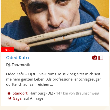
Diese
Di
Oded Kafri
Künst
Kü
DJ, Tanzmusik
stellt
ste
Oded Kafri – DJ & Live-Drums. Musik begleitet mich seit
Fotos
Vi
meinem ganzen Leben. Als professioneller Schlagzeuger
bereit
ber
durfte ich auf zahlreichen ...
Standort:
Hamburg
(DE)
-
147 km von Braunschweig
Gage:
auf Anfrage