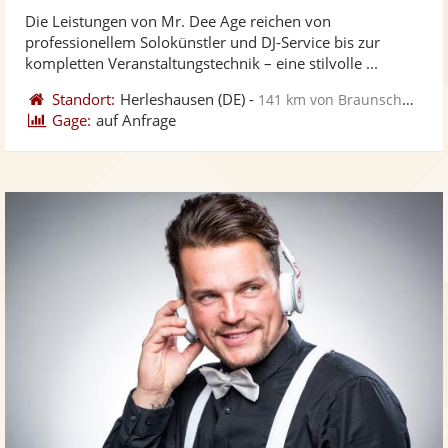
stellt
ste
von
Die Leistungen von Mr. Dee Age reichen von
Fotos
Vi
5
professionellem Solokünstler und DJ-Service bis zur
bereit
ber
Sternen
kompletten Veranstaltungstechnik – eine stilvolle ...
Standort:
Herleshausen
(DE)
-
141 km von Braunschweig
Gage:
auf Anfrage