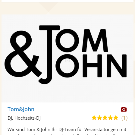
Di
Tom&John
Kü
(1)
5,0
DJ, Hochzeits-DJ
ste
von
Wir sind Tom & John Ihr DJ-Team für Veranstaltungen mit
Fo
5