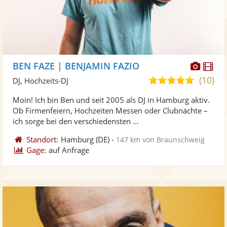
Diese
Di
BEN FAZE | BENJAMIN FAZIO
Künst
Kü
(10)
5,0
DJ, Hochzeits-DJ
stellt
ste
von
Moin! Ich bin Ben und seit 2005 als DJ in Hamburg aktiv.
Fotos
Vi
5
Ob Firmenfeiern, Hochzeiten Messen oder Clubnächte –
bereit
ber
Sternen
ich sorge bei den verschiedensten ...
Standort:
Hamburg
(DE)
-
147 km von Braunschweig
Gage:
auf Anfrage