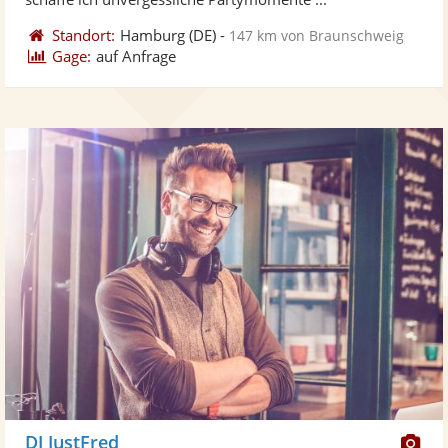
Standort:
Hamburg
(DE)
-
147 km von Braunschweig
Gage:
auf Anfrage
Di
DJ JustFred