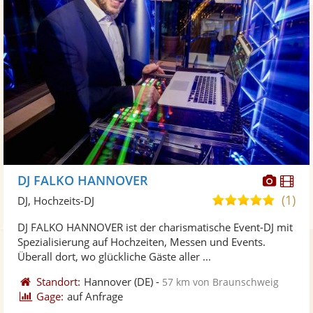
Diese
Di
DJ FALKO HANNOVER
Künst
Kü
(1)
5,0
DJ, Hochzeits-DJ
stellt
ste
von
DJ FALKO HANNOVER ist der charismatische Event-DJ mit
Fotos
Vi
5
Spezialisierung auf Hochzeiten, Messen und Events.
bereit
ber
Sternen
Überall dort, wo glückliche Gäste aller ...
Standort:
Hannover
(DE)
-
57 km von Braunschweig
Gage:
auf Anfrage