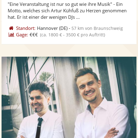
"Eine Veranstaltung ist nur so gut wie ihre Musik" - Ein
Fotos
Vi
5
Motto, welches sich Artur Kühfuß zu Herzen genommen
bereit
ber
Sternen
hat. Er ist einer der wenigen DJs ...
Standort:
Hannover
(DE)
-
57 km von Braunschweig
Gage:
€€€
(ca. 1800 € - 3500 € pro Auftritt)