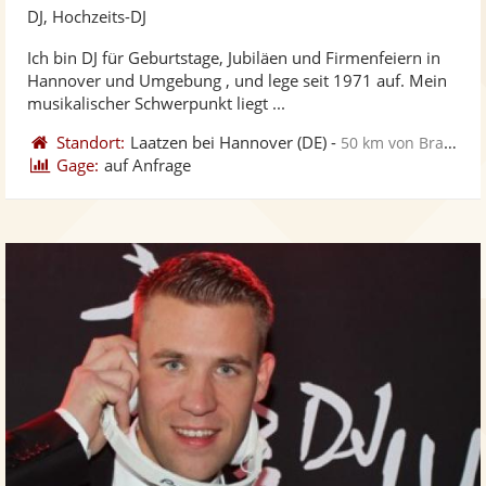
Künst
Kü
DJ, Hochzeits-DJ
stellt
ste
Ich bin DJ für Geburtstage, Jubiläen und Firmenfeiern in
Fotos
Vi
Hannover und Umgebung , und lege seit 1971 auf. Mein
bereit
ber
musikalischer Schwerpunkt liegt ...
Standort:
Laatzen bei Hannover
(DE)
-
50 km von Braunschweig
Gage:
auf Anfrage