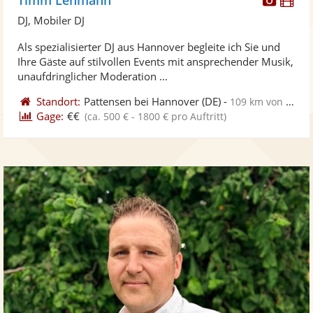
Künst
Kü
DJ, Mobiler DJ
stellt
ste
Als spezialisierter DJ aus Hannover begleite ich Sie und
Fotos
Vi
Ihre Gäste auf stilvollen Events mit ansprechender Musik,
bereit
ber
unaufdringlicher Moderation ...
Standort:
Pattensen bei Hannover
(DE)
-
109 km von Nordhausen
Gage:
€€
(ca. 500 € - 1800 € pro Auftritt)