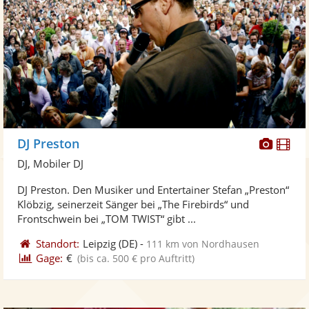
Diese
Di
DJ Preston
Künst
Kü
DJ, Mobiler DJ
stellt
ste
DJ Preston. Den Musiker und Entertainer Stefan „Preston“
Fotos
Vi
Klöbzig, seinerzeit Sänger bei „The Firebirds“ und
bereit
ber
Frontschwein bei „TOM TWIST“ gibt ...
Standort:
Leipzig
(DE)
-
111 km von Nordhausen
Gage:
€
(bis ca. 500 € pro Auftritt)