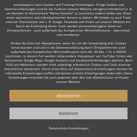
eventpeppers nutzt Cookies und Tracking-Technologien. Einige Cookies und
Datenverarbeitungen sind für die Funktion unserer Website zwingend erforderlich (z. B.
um Künstler im Künstlerkorb "Meine Künstler" zu sammeln), andere helfen uns, Ihnen
einen optimierten und individualisierten Service zu bieten. Wir binden so auch Tools
Latin
DJane
Hochzeits DJ
Rock
Tanz- & Showband
externer Dienstleister wie z. B. Google, Facebook und Vimeo auf unserer Website ein.
Durch die Einbindung dieser Tools werden personenbezogene Daten an
Drittplattformen - auch außerhalb des Europäischen Wirtschaftsraums - übermittelt
und verarbeitet.
Klicken Sie bitte auf «Akzeptieren», wenn Sie mit der Verwendung aller Cookies
einverstanden sind und in die Datenverarbeitung durch Drittplattformen auch
außerhalb des Europäischen Wirtschaftsraums nach Art. 49 Abs. 1 lit. a DSGVO
Wie funktioniert's?
zustimmen. In diesem Fall werden insbesondere Videoplayer von YouTube, Vimeo und
Dailymotion, Google Maps, Google Analytics und Facebook-Einbindungen aktiviert. Beim
Klick auf «Ablehnen» werden nicht unbedingt erforderlich Cookies und Tools externer
Dienstleister deaktiviert. Durch einen Klick auf «Datenschutz-Einstellungen» können Sie
1. Kostenlos anfragen
individuelle Einstellungen treffen und bereits erteilte Einwilligungen widerrufen. Diese
Einstellungen erreichen Sie auch jederzeit über den Link «Datenschutz» im Footer
Starten Sie mit dem Button 'Kostenlos anfragen' eine Anfrage an die für
unserer Website.
Sie interessanten DJs - also z. B. bestimmte Party DJs. Diesen Button
finden Sie auf den jeweiligen Künstler-Profil-Seiten der Discjockeys.
Akzeptieren
2. Angebote erhalten & Details besprechen
Ablehnen
Sie erhalten Angebote Ihrer angefragten Party DJs. Nutzen Sie die
Funktionen der eventpeppers-Plattform oder telefonieren Sie direkt mit
den Party DJs um weitere Details, die Gage sowie spezielle Wünsche zu
Datenschutz-Einstellungen
besprechen.