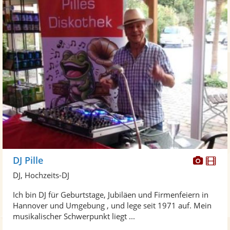
Diese
Di
DJ Pille
Künst
Kü
DJ, Hochzeits-DJ
stellt
ste
Ich bin DJ für Geburtstage, Jubiläen und Firmenfeiern in
Fotos
Vi
Hannover und Umgebung , und lege seit 1971 auf. Mein
bereit
ber
musikalischer Schwerpunkt liegt ...