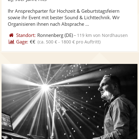
stellt
ste
Ihr Ansprechparter für Hochzeit & Geburtstagsfeiern
Fotos
Vi
sowie ihr Event mit bester Sound & Lichttechnik. Wir
bereit
ber
Organisieren ihnen nach Absprache ...
Standort:
Ronnenberg
(DE)
-
119 km von Nordhausen
Gage:
€€
(ca. 500 € - 1800 € pro Auftritt)