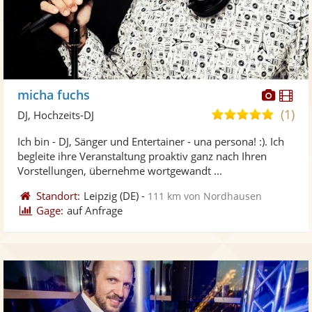
Diese
Di
micha fuchs
Künst
Kü
(1)
5,0
DJ, Hochzeits-DJ
stellt
ste
von
Ich bin - DJ, Sänger und Entertainer - una persona! :). Ich
Fotos
Vi
5
begleite ihre Veranstaltung proaktiv ganz nach Ihren
bereit
ber
Sternen
Vorstellungen, übernehme wortgewandt ...
Standort:
Leipzig
(DE)
-
111 km von Nordhausen
Gage:
auf Anfrage