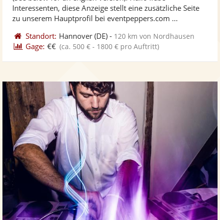
Fotos
Vi
5
Interessenten, diese Anzeige stellt eine zusätzliche Seite
bereit
ber
Sternen
zu unserem Hauptprofil bei eventpeppers.com ...
Standort:
Hannover
(DE)
-
120 km von Nordhausen
Gage:
€€
(ca. 500 € - 1800 € pro Auftritt)