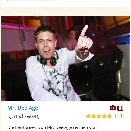
Diese
Di
Mr. Dee Age
Künst
Kü
(18)
4,8
DJ, Hochzeits-DJ
stellt
ste
von
Die Leistungen von Mr. Dee Age reichen von
Fotos
Vi
5