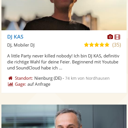
Diese
Di
DJ KAS
Künst
Kü
(35)
5,0
DJ, Mobiler DJ
stellt
ste
von
A little Party never killed nobody! Ich bin DJ KAS, definitiv
Fotos
Vi
5
die richtige Wahl für deine Feier. Beginnend mit Youtube
bereit
ber
Sternen
und SoundCloud habe ich ...
Standort:
Nienburg
(DE)
-
74 km von Nordhausen
Gage:
auf Anfrage