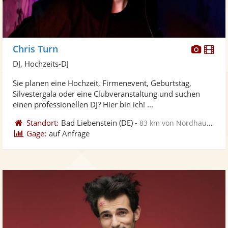
Diese
Di
Chris Turn
Künst
Kü
DJ, Hochzeits-DJ
stellt
ste
Sie planen eine Hochzeit, Firmenevent, Geburtstag,
Fotos
Vi
Silvestergala oder eine Clubveranstaltung und suchen
bereit
ber
einen professionellen DJ? Hier bin ich! ...
Standort:
Bad Liebenstein
(DE)
-
83 km von Nordhausen
Gage:
auf Anfrage