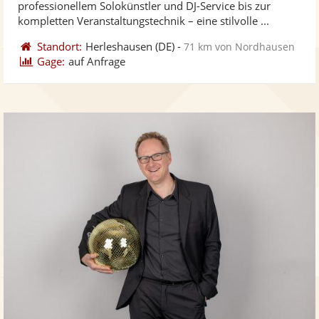
professionellem Solokünstler und DJ-Service bis zur
bereit
ber
Sternen
kompletten Veranstaltungstechnik – eine stilvolle ...
Standort:
Herleshausen
(DE)
-
71 km von Nordhausen
Gage:
auf Anfrage