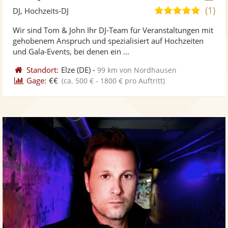
Kü
(1)
5,0
DJ, Hochzeits-DJ
ste
von
Wir sind Tom & John Ihr DJ-Team für Veranstaltungen mit
Fo
5
gehobenem Anspruch und spezialisiert auf Hochzeiten
ber
Sternen
und Gala-Events, bei denen ein ...
Standort:
Elze
(DE)
-
99 km von Nordhausen
Gage:
€€
(ca. 500 € - 1800 € pro Auftritt)