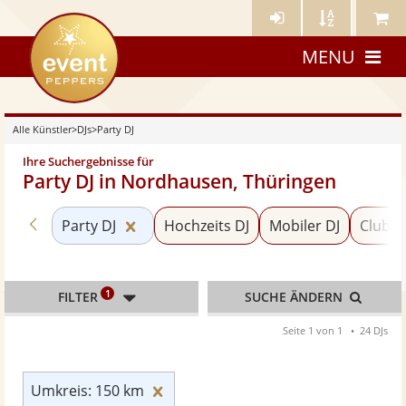
Künstler-
Künstler
Meine
eventpeppers
Login
A-
Künstle
MENU
Z
Alle Künstler
>
DJs
>
Party DJ
Ihre Suchergebnisse für
Party DJ in Nordhausen, Thüringen
Zurück zu «DJs»
Kategorie «Party DJ» zurücksetzen
Party DJ
Hochzeits DJ
Mobiler DJ
Club D
1
FILTER
SUCHE ÄNDERN
Seite 1 von 1
24 DJs
Umkreis: 150 km zurücksetzen
Umkreis: 150 km