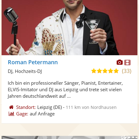
Diese
Di
Roman Petermann
Künst
Kü
(33)
5,0
DJ, Hochzeits-DJ
stellt
ste
von
Ich bin ein professioneller Sänger, Pianist, Entertainer,
Fotos
Vi
5
ELVIS-Imitator und DJ aus Leipzig und trete seit vielen
bereit
ber
Sternen
Jahren deutschlandweit auf ...
Standort:
Leipzig
(DE)
-
111 km von Nordhausen
Gage:
auf Anfrage