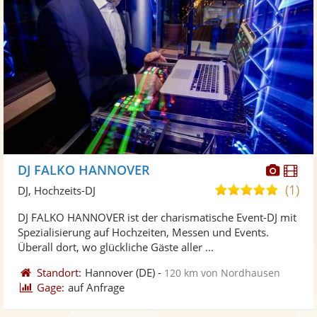
Diese
Di
DJ FALKO HANNOVER
Künst
Kü
(1)
5,0
DJ, Hochzeits-DJ
stellt
ste
von
DJ FALKO HANNOVER ist der charismatische Event-DJ mit
Fotos
Vi
5
Spezialisierung auf Hochzeiten, Messen und Events.
bereit
ber
Sternen
Überall dort, wo glückliche Gäste aller ...
Standort:
Hannover
(DE)
-
120 km von Nordhausen
Gage:
auf Anfrage