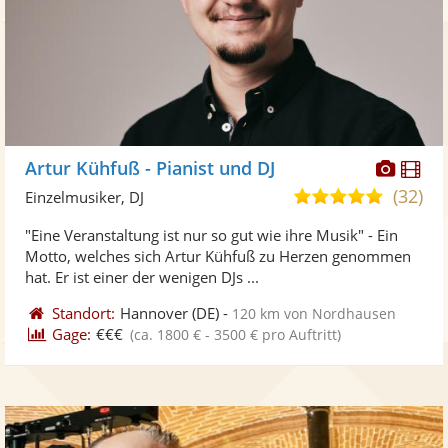
Diese
Di
Artur Kühfuß - Pianist und DJ
Künst
Kü
(32)
5,0
Einzelmusiker, DJ
stellt
ste
von
"Eine Veranstaltung ist nur so gut wie ihre Musik" - Ein
Fotos
Vi
5
Motto, welches sich Artur Kühfuß zu Herzen genommen
bereit
ber
Sternen
hat. Er ist einer der wenigen DJs ...
Standort:
Hannover
(DE)
-
120 km von Nordhausen
Gage:
€€€
(ca. 1800 € - 3500 € pro Auftritt)