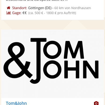
Standort:
Göttingen
(DE)
-
60 km von Nordhausen
Gage:
€€
(ca. 500 € - 1800 € pro Auftritt)
Di
Tom&John