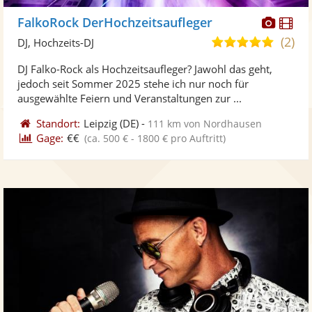
Diese
Di
FalkoRock DerHochzeitsaufleger
Künst
Kü
(2)
5,0
DJ, Hochzeits-DJ
stellt
ste
von
DJ Falko-Rock als Hochzeitsaufleger? Jawohl das geht,
Fotos
Vi
5
jedoch seit Sommer 2025 stehe ich nur noch für
bereit
ber
Sternen
ausgewählte Feiern und Veranstaltungen zur ...
Standort:
Leipzig
(DE)
-
111 km von Nordhausen
Gage:
€€
(ca. 500 € - 1800 € pro Auftritt)