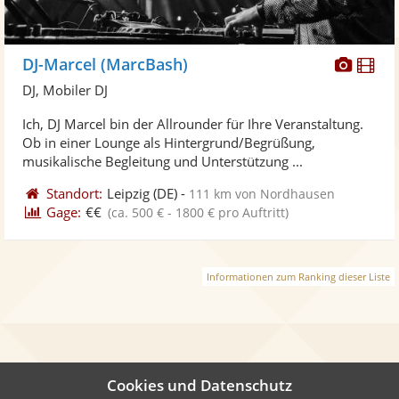
Diese
Di
DJ-Marcel (MarcBash)
Künst
Kü
DJ, Mobiler DJ
stellt
ste
Ich, DJ Marcel bin der Allrounder für Ihre Veranstaltung.
Fotos
Vi
Ob in einer Lounge als Hintergrund/Begrüßung,
bereit
ber
musikalische Begleitung und Unterstützung ...
Standort:
Leipzig
(DE)
-
111 km von Nordhausen
Gage:
€€
(ca. 500 € - 1800 € pro Auftritt)
Informationen zum Ranking dieser Liste
Cookies und Datenschutz
Auch interessant: