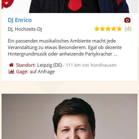
Di
DJ Enrico
Kü
(4)
4,9
DJ, Hochzeits-DJ
ste
von
Ein passendes musikalisches Ambiente macht jede
Fo
5
Veranstaltung zu etwas Besonderem. Egal ob dezente
ber
Sternen
Hintergrundmusik oder anheizende Partykracher ...
Standort:
Leipzig
(DE)
-
111 km von Nordhausen
Gage:
auf Anfrage