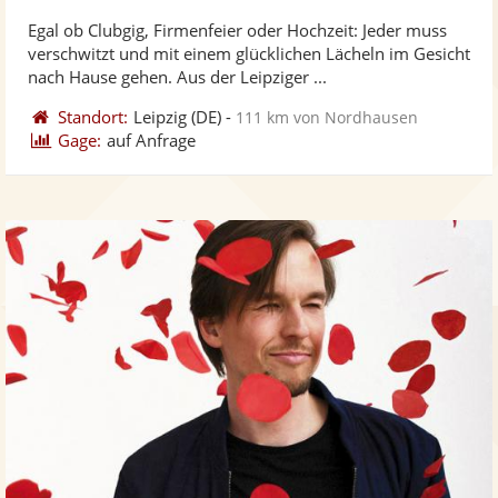
stellt
ste
von
Egal ob Clubgig, Firmenfeier oder Hochzeit: Jeder muss
Fotos
Vi
5
verschwitzt und mit einem glücklichen Lächeln im Gesicht
bereit
ber
Sternen
nach Hause gehen. Aus der Leipziger ...
Standort:
Leipzig
(DE)
-
111 km von Nordhausen
Gage:
auf Anfrage