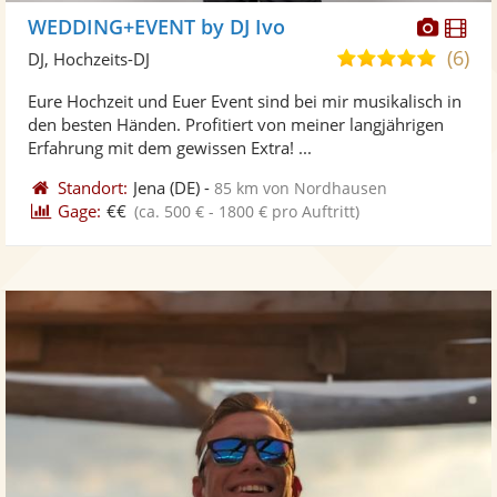
Diese
Di
WEDDING+EVENT by DJ Ivo
Künst
Kü
(6)
5,0
DJ, Hochzeits-DJ
stellt
ste
von
Eure Hochzeit und Euer Event sind bei mir musikalisch in
Fotos
Vi
5
den besten Händen. Profitiert von meiner langjährigen
bereit
ber
Sternen
Erfahrung mit dem gewissen Extra! ...
Standort:
Jena
(DE)
-
85 km von Nordhausen
Gage:
€€
(ca. 500 € - 1800 € pro Auftritt)