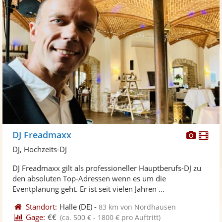
Diese
Di
DJ Freadmaxx
Künst
Kü
DJ, Hochzeits-DJ
stellt
ste
DJ Freadmaxx gilt als professioneller Hauptberufs-DJ zu
Fotos
Vi
den absoluten Top-Adressen wenn es um die
bereit
ber
Eventplanung geht. Er ist seit vielen Jahren ...
Standort:
Halle
(DE)
-
83 km von Nordhausen
Gage:
€€
(ca. 500 € - 1800 € pro Auftritt)