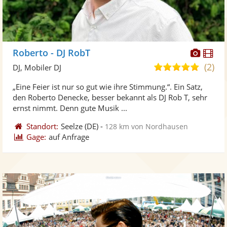
Diese
Di
Roberto - DJ RobT
Künst
Kü
(2)
5,0
DJ, Mobiler DJ
stellt
ste
von
„Eine Feier ist nur so gut wie ihre Stimmung.“. Ein Satz,
Fotos
Vi
5
den Roberto Denecke, besser bekannt als DJ Rob T, sehr
bereit
ber
Sternen
ernst nimmt. Denn gute Musik ...
Standort:
Seelze
(DE)
-
128 km von Nordhausen
Gage:
auf Anfrage