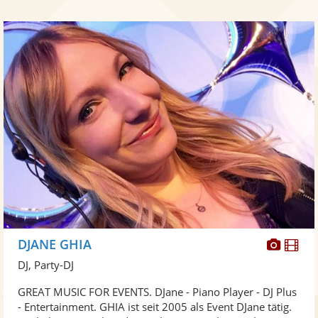
Diese
Di
DJANE GHIA
Künst
Kü
DJ, Party-DJ
stellt
ste
GREAT MUSIC FOR EVENTS. DJane - Piano Player - DJ Plus
Fotos
Vi
- Entertainment. GHIA ist seit 2005 als Event DJane tätig.
bereit
ber