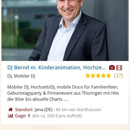
Diese
Di
DJ Bernd m. Kinderanimation, HochzeitsDJ
Künst
Kü
(37)
5,0
DJ, Mobiler DJ
stellt
ste
von
Mobiler DJ, HochzeitsDJ, mobile Disco für Familienfeier,
Fotos
Vi
5
Geburtstagsparty & Firmenevent aus Thüringen mit Hits
bereit
ber
Sternen
der 80er bis aktuelle Charts. ...
Standort:
Jena
(DE)
-
85 km von Nordhausen
Gage:
€
(bis ca. 500 € pro Auftritt)