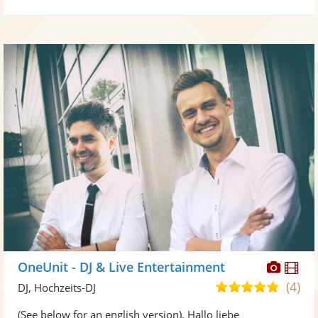
Diese
Di
OneUnit - DJ & Live Entertainment
Künst
Kü
(4)
5,0
DJ, Hochzeits-DJ
stellt
ste
von
(See below for an english version). Hallo liebe