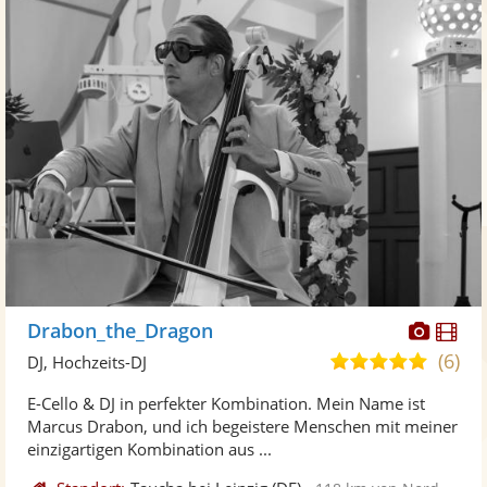
Diese
Di
Drabon_the_Dragon
Künst
Kü
(6)
5,0
DJ, Hochzeits-DJ
stellt
ste
von
E-Cello & DJ in perfekter Kombination. Mein Name ist
Fotos
Vi
5
Marcus Drabon, und ich begeistere Menschen mit meiner
bereit
ber
Sternen
einzigartigen Kombination aus ...