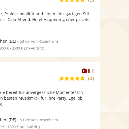
stellt
stellt
von
Fotos
Videos
z, Professionalität und einen einzigartigen Stil.
5
bereit.
bereit.
ass, Gala-Abend, Hotel Happening oder private
Sternen
hen
(DE)
-
53 km von Rosenheim
1800 € - 3500 € pro Auftritt)
Dieser
Dieser
Künstler
Künstler
(4)
5,0
stellt
stellt
von
Fotos
Videos
Sie bereit für unvergessliche Momente? Ich
5
bereit.
bereit.
n besten Musikmix - für Ihre Party. Egal ob
Sternen
 ...
hen
(DE)
-
53 km von Rosenheim
0 € - 1800 € pro Auftritt)