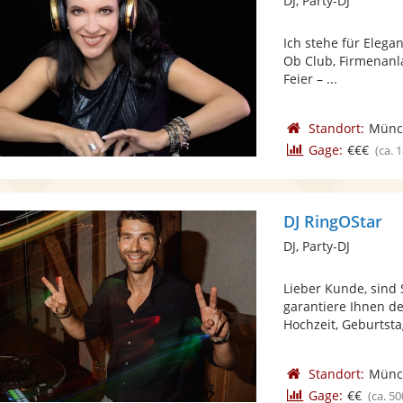
DJ, Party-DJ
Ich stehe für Elegan
Ob Club, Firmenanl
Feier – ...
Standort:
Münc
Gage:
€€€
(ca. 
DJ RingOStar
DJ, Party-DJ
Lieber Kunde, sind 
garantiere Ihnen de
Hochzeit, Geburtstag
Standort:
Münc
Gage:
€€
(ca. 50