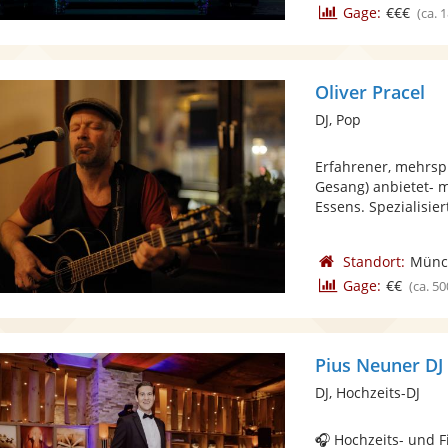
Gage:
€€€
(ca. 
Oliver Pracel
DJ, Pop
Erfahrener, mehrspr
Gesang) anbietet-
Essens. Spezialisiert
Standort:
Münc
Gage:
€€
(ca. 50
Pius Neuner DJ
DJ, Hochzeits-DJ
🎧 Hochzeits- und F