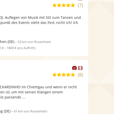
Künstler
(7)
5,0
stellt
von
Fotos
DJ: Auflegen von Musik mit Stil zum Tanzen und
5
bereit.
punkt des Events steht das Fest, nicht ich! Ich
Sternen
hen
(DE)
-
53 km von Rosenheim
0 € - 1800 € pro Auftritt)
Dieser
Dieser
Künstler
Künstler
(8)
5,0
stellt
stellt
von
Fotos
Videos
 DECKARDINHO im Chiemgau und wenn er nicht
5
bereit.
bereit.
sen ist, um mit seinen Klängen einem
Sternen
ie passende ...
ng
(DE)
-
61 km von Rosenheim