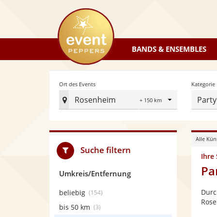
eventpeppers
BANDS & ENSEMBLES
Radius
Ort des Events
Kategorie
Rosenheim
Party
Ort
des
Events
Alle Kün
festlegen
Suche filtern
Ihre
Pa
Umkreis/Entfernung
Durc
beliebig
(154)
Rose
bis 50 km
(3)