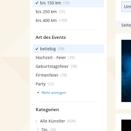
bis 150 km
(39)
Umk
bis 250 km
(55)
bis 400 km
(109)
Seite
Art des Events
beliebig
(39)
Hochzeit - Feier
(39)
Geburtstagsfeier
(38)
Firmenfeier
(38)
Party
(32)
Mehr anzeigen
Kategorien
Alle Künstler
(636)
DJs
(39)