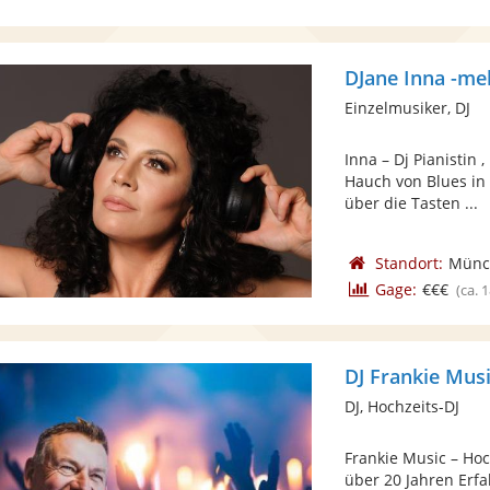
DJane Inna -meh
Einzelmusiker, DJ
Inna – Dj Pianistin
Hauch von Blues in 
über die Tasten ...
Standort:
Münc
Gage:
€€€
(ca. 
DJ Frankie Mus
DJ, Hochzeits-DJ
Frankie Music – Ho
über 20 Jahren Erfa