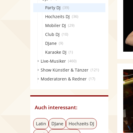
Party DJ
(39)
Hochzeits DJ
(36)
Mobiler DJ
(29)
Club DJ
(10)
DJane
(9)
Karaoke DJ
(1)
Live-Musiker
(460)
Show Künstler & Tänzer
(121)
Moderatoren & Redner
(17)
Auch interessant:
Latin
DJane
Hochzeits DJ