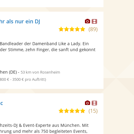
Dieser
Dieser
r als nur ein DJ
Künstler
Künstler
(89)
5,0
stellt
stellt
von
Fotos
Videos
 , Bandleader der Damenband Like a Lady. Ein
5
bereit.
bereit.
der Stimme, zehn Finger, die sanft und gekonnt
Sternen
hen
(DE)
-
53 km von Rosenheim
1800 € - 3500 € pro Auftritt)
Dieser
Dieser
ic
Künstler
Künstler
(15)
5,0
stellt
stellt
von
Fotos
Videos
chzeits-DJ & Event-Experte aus München. Mit
5
bereit.
bereit.
hrung und mehr als 750 begleiteten Events,
Sternen