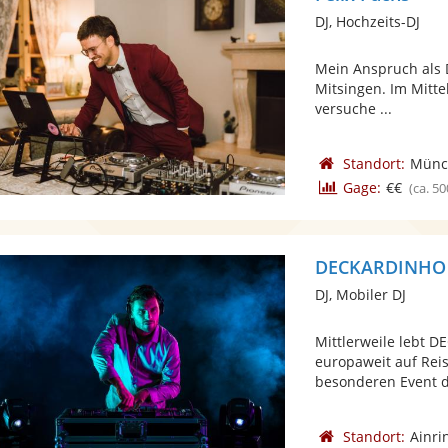
DJ, Hochzeits-DJ
Mein Anspruch als 
Mitsingen. Im Mittel
versuche ...
Standort:
Münc
Gage:
€€
(ca. 50
DECKARDINHO
DJ, Mobiler DJ
Mittlerweile lebt
europaweit auf Rei
besonderen Event d
Standort:
Ainri