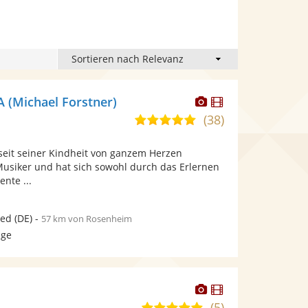
Dieser
Dieser
(Michael Forstner)
Künstler
Künstler
(38)
4,9
stellt
stellt
von
Fotos
Videos
eit seiner Kindheit von ganzem Herzen
5
bereit.
bereit.
Musiker und hat sich sowohl durch das Erlernen
Sternen
ente ...
ied
(DE)
-
57 km von Rosenheim
age
Dieser
Dieser
Künstler
Künstler
(5)
5,0