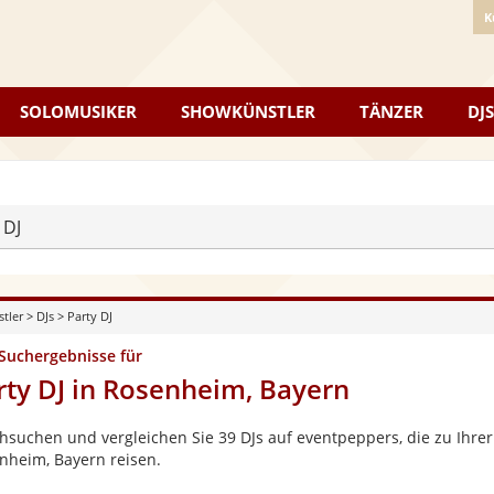
K
SOLOMUSIKER
SHOWKÜNSTLER
TÄNZER
DJS
 DJ
stler
>
DJs
>
Party DJ
 Suchergebnisse für
rty DJ in Rosenheim, Bayern
hsuchen und vergleichen Sie 39 DJs auf eventpeppers, die zu Ihrer
nheim, Bayern reisen.