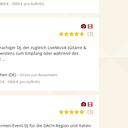
1800 € - 3500 € pro Auftritt)
Dieser
Dieser
Künstler
Künstler
(3)
5,0
stellt
stellt
von
Fotos
Videos
achiger DJ, der zugleich LiveMusik (Gitarre &
5
bereit.
bereit.
 meistens zum Empfang oder während des
Sternen
 ...
hen
(DE)
-
53 km von Rosenheim
0 € - 1800 € pro Auftritt)
Dieser
Dieser
Künstler
Künstler
(3)
5,0
stellt
stellt
von
Fotos
Videos
irmen-Event-DJ für die DACH-Region und Italien.
5