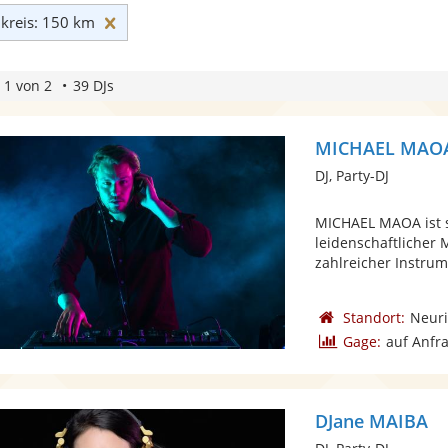
Umkreis: 150 km zurücksetzen
reis: 150 km
 1 von 2
39 DJs
MICHAEL MAOA 
DJ, Party-DJ
MICHAEL MAOA ist s
leidenschaftlicher 
zahlreicher Instrum
Standort:
Neur
Gage:
auf Anfr
DJane MAIBA