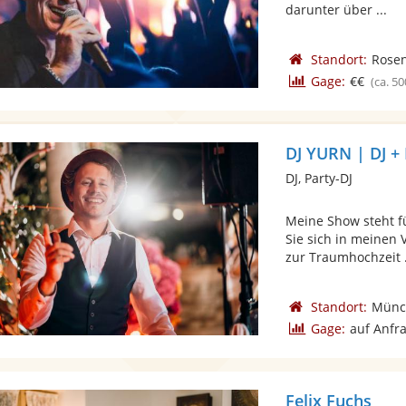
darunter über ...
Standort:
Rose
Gage:
€€
(ca. 50
DJ YURN | DJ +
DJ, Party-DJ
Meine Show steht f
Sie sich in meinen 
zur Traumhochzeit .
Standort:
Münc
Gage:
auf Anfr
Felix Fuchs