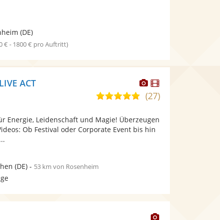
nheim
(DE)
0 € - 1800 € pro Auftritt)
Dieser
Dieser
 LIVE ACT
Künstler
Künstler
(27)
5,0
stellt
stellt
von
Fotos
Videos
ür Energie, Leidenschaft und Magie! Überzeugen
5
bereit.
bereit.
Videos: Ob Festival oder Corporate Event bis hin
Sternen
..
hen
(DE)
-
53 km von Rosenheim
age
Dieser