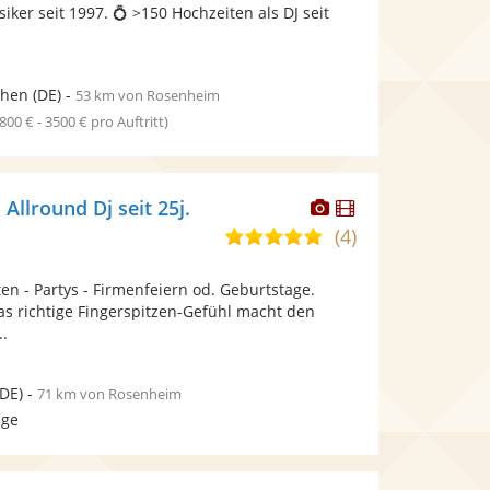
bereit.
bereit.
iker seit 1997. 💍 >150 Hochzeiten als DJ seit
Sternen
hen
(DE)
-
53 km von Rosenheim
1800 € - 3500 € pro Auftritt)
Dieser
Dieser
 Allround Dj seit 25j.
Künstler
Künstler
(4)
4,9
stellt
stellt
von
Fotos
Videos
ten - Partys - Firmenfeiern od. Geburtstage.
5
bereit.
bereit.
s richtige Fingerspitzen-Gefühl macht den
Sternen
..
DE)
-
71 km von Rosenheim
age