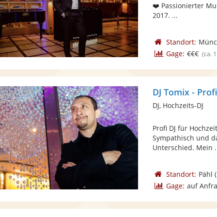
❤️ Passionierter Mus
2017. ...
Standort:
Münc
Gage:
€€€
(ca. 
DJ Tomix - Profi
DJ, Hochzeits-DJ
Profi DJ für Hochzei
Sympathisch und da
Unterschied. Mein .
Standort:
Pähl
(
Gage:
auf Anfr