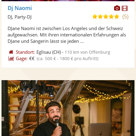
Diese
Di
Dj Naomi
Künst
Kü
(5)
5,0
DJ, Party-DJ
stellt
ste
von
DJane Naomi ist zwischen Los Angeles und der Schweiz
Fotos
Vi
5
aufgewachsen. Mit ihren internationalen Erfahrungen als
bereit
ber
Sternen
DJane und Sängerin lässt sie jeden ...
Standort:
Eglisau
(CH)
-
110 km von Offenburg
Gage:
€€
(ca. 500 € - 1800 € pro Auftritt)