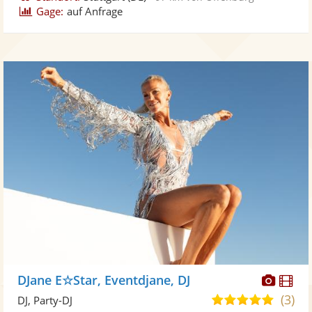
Gage:
auf Anfrage
Diese
Di
DJane E☆Star, Eventdjane, DJ
Künst
Kü
(3)
5,0
DJ, Party-DJ