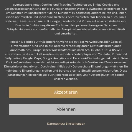
eventpeppers nutzt Cookies und Tracking-Technologien. Einige Cookies und
Datenverarbeitungen sind für die Funktion unserer Website zwingend erforderlich (z. B.
um Künstler im Künstlerkorb "Meine Künstler" zu sammeln), andere helfen uns, Ihnen
einen optimierten und individualisierten Service zu bieten. Wir binden so auch Tools
Auch interessant:
externer Dienstleister wie z. B. Google, Facebook und Vimeo auf unserer Website ein.
Durch die Einbindung dieser Tools werden personenbezogene Daten an
Drittplattformen - auch außerhalb des Europäischen Wirtschaftsraums - übermittelt
und verarbeitet.
Latin
DJane
Hochzeits DJ
Rock
Partystripper
Ta
Klicken Sie bitte auf «Akzeptieren», wenn Sie mit der Verwendung aller Cookies
einverstanden sind und in die Datenverarbeitung durch Drittplattformen auch
außerhalb des Europäischen Wirtschaftsraums nach Art. 49 Abs. 1 lit. a DSGVO
zustimmen. In diesem Fall werden insbesondere Videoplayer von YouTube, Vimeo und
Dailymotion, Google Maps, Google Analytics und Facebook-Einbindungen aktiviert. Beim
Klick auf «Ablehnen» werden nicht unbedingt erforderlich Cookies und Tools externer
Dienstleister deaktiviert. Durch einen Klick auf «Datenschutz-Einstellungen» können Sie
individuelle Einstellungen treffen und bereits erteilte Einwilligungen widerrufen. Diese
Einstellungen erreichen Sie auch jederzeit über den Link «Datenschutz» im Footer
Wie funktioniert's?
unserer Website.
1. Kostenlos anfragen
Akzeptieren
Starten Sie mit dem Button 'Kostenlos anfragen' eine Anfrage an die für
Sie interessanten DJs - also z. B. bestimmte Party DJs. Diesen Button
Ablehnen
finden Sie auf den jeweiligen Künstler-Profil-Seiten der Discjockeys.
2. Angebote erhalten & Details besprechen
Datenschutz-Einstellungen