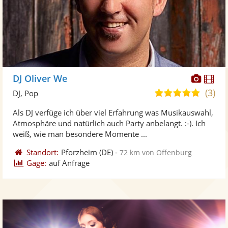
Diese
Di
DJ Oliver We
Künst
Kü
(3)
5,0
DJ, Pop
stellt
ste
von
Als DJ verfüge ich über viel Erfahrung was Musikauswahl,
Fotos
Vi
5
Atmosphäre und natürlich auch Party anbelangt. :-). Ich
bereit
ber
Sternen
weiß, wie man besondere Momente ...
Standort:
Pforzheim
(DE)
-
72 km von Offenburg
Gage:
auf Anfrage