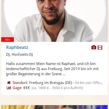
Diese
Di
Raphbeatz
Künst
Kü
DJ, Hochzeits-DJ
stellt
ste
Hallo zusammen! Mein Name ist Raphael, und ich bin
Fotos
Vi
leidenschaftlicher DJ aus Freiburg. Seit 2019 bin ich mit
bereit
ber
großer Begeisterung in der Szene ...
Standort:
Freiburg im Breisgau
(DE)
-
54 km von Offenburg
Gage:
€€€
(ca. 1800 € - 3500 € pro Auftritt)