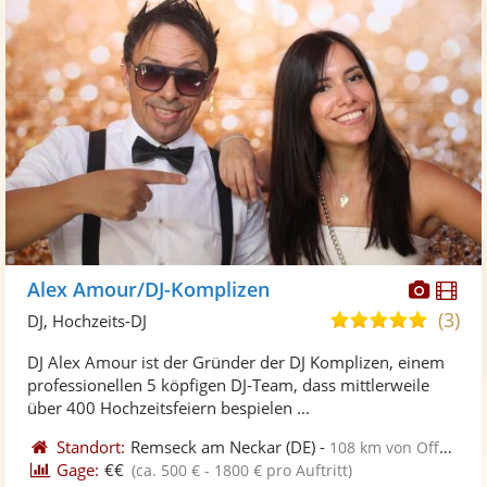
Diese
Di
Alex Amour/DJ-Komplizen
Künst
Kü
(3)
5,0
DJ, Hochzeits-DJ
stellt
ste
von
DJ Alex Amour ist der Gründer der DJ Komplizen, einem
Fotos
Vi
5
professionellen 5 köpfigen DJ-Team, dass mittlerweile
bereit
ber
Sternen
über 400 Hochzeitsfeiern bespielen ...
Standort:
Remseck am Neckar
(DE)
-
108 km von Offenburg
Gage:
€€
(ca. 500 € - 1800 € pro Auftritt)