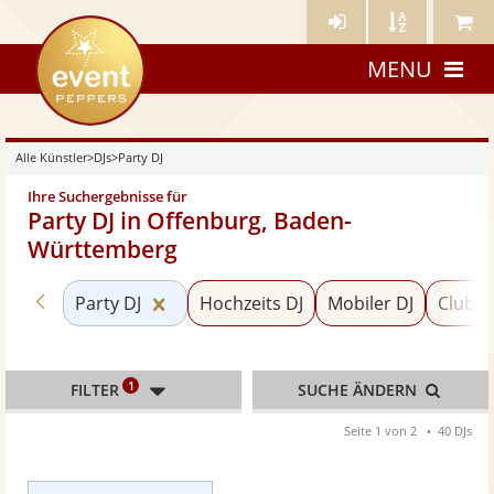
Künstler-
Künstler
Meine
eventpeppers
Login
A-
Künstle
MENU
Z
Alle Künstler
>
DJs
>
Party DJ
Ihre Suchergebnisse für
Party DJ in Offenburg, Baden-
Württemberg
Zurück zu «DJs»
Kategorie «Party DJ» zurücksetzen
Party DJ
Hochzeits DJ
Mobiler DJ
Club D
1
FILTER
SUCHE ÄNDERN
Seite 1 von 2
40 DJs