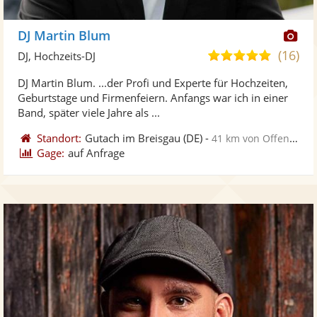
Di
DJ Martin Blum
Kü
(16)
5,0
DJ, Hochzeits-DJ
ste
von
DJ Martin Blum. ...der Profi und Experte für Hochzeiten,
Fo
5
Geburtstage und Firmenfeiern. Anfangs war ich in einer
ber
Sternen
Band, später viele Jahre als ...
Standort:
Gutach im Breisgau
(DE)
-
41 km von Offenburg
Gage:
auf Anfrage