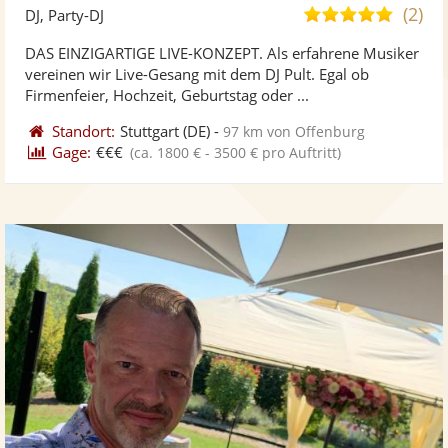
Künst
Kü
(2)
5,0
DJ, Party-DJ
stellt
ste
von
DAS EINZIGARTIGE LIVE-KONZEPT. Als erfahrene Musiker
Fotos
Vi
5
vereinen wir Live-Gesang mit dem DJ Pult. Egal ob
bereit
ber
Sternen
Firmenfeier, Hochzeit, Geburtstag oder ...
Standort:
Stuttgart
(DE)
-
97 km von Offenburg
Gage:
€€€
(ca. 1800 € - 3500 € pro Auftritt)