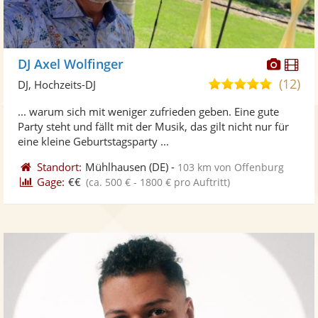
Diese
Di
DJ Axel Wolfinger
Künst
Kü
(12)
5,0
DJ, Hochzeits-DJ
stellt
ste
von
... warum sich mit weniger zufrieden geben. Eine gute
Fotos
Vi
5
Party steht und fällt mit der Musik, das gilt nicht nur für
bereit
ber
Sternen
eine kleine Geburtstagsparty ...
Standort:
Mühlhausen
(DE)
-
103 km von Offenburg
Gage:
€€
(ca. 500 € - 1800 € pro Auftritt)