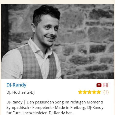
Diese
Di
DJ-Randy
Künst
Kü
(1)
5,0
DJ, Hochzeits-DJ
stellt
ste
von
DJ-Randy | Den passenden Song im richtigen Moment!
Fotos
Vi
5
Sympathisch - kompetent - Made in Freiburg. DJ-Randy
bereit
ber
Sternen
für Eure Hochzeitsfeier. DJ-Randy hat ...