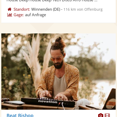
Standort:
Winnenden
(DE)
-
116 km von Offenburg
Gage:
auf Anfrage
Diese
Di
Beat Bishop