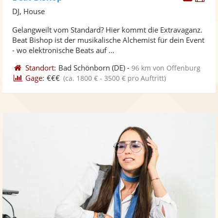
Künst
Kü
DJ, House
stellt
ste
Gelangweilt vom Standard? Hier kommt die Extravaganz.
Fotos
Vi
Beat Bishop ist der musikalische Alchemist für dein Event
bereit
ber
- wo elektronische Beats auf ...
Standort:
Bad Schönborn
(DE)
-
96 km von Offenburg
Gage:
€€€
(ca. 1800 € - 3500 € pro Auftritt)