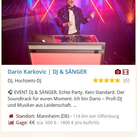
Diese
Di
Dario Karkovic | DJ & SÄNGER
Künst
Kü
(6)
5,0
DJ, Hochzeits-DJ
stellt
ste
von
🎧 EVENT DJ & SÄNGER. Echte Party. Kein Standard. Der
Fotos
Vi
5
Soundtrack für euren Moment. Ich bin Dario – Profi-DJ
bereit
ber
Sternen
und Musiker aus Leidenschaft. ...
Standort:
Mannheim
(DE)
-
118 km von Offenburg
Gage:
€€
(ca. 500 € - 1800 € pro Auftritt)