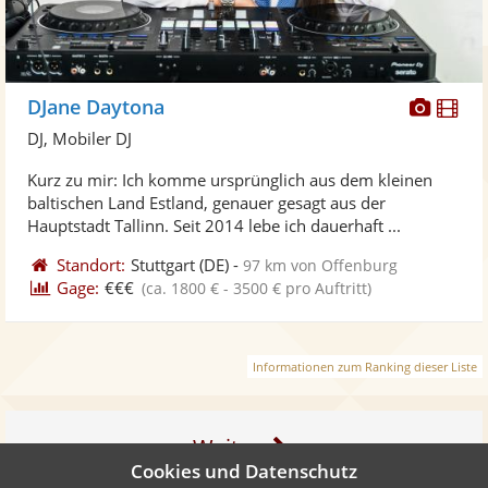
Diese
Di
DJane Daytona
Künst
Kü
DJ, Mobiler DJ
stellt
ste
Kurz zu mir: Ich komme ursprünglich aus dem kleinen
Fotos
Vi
baltischen Land Estland, genauer gesagt aus der
bereit
ber
Hauptstadt Tallinn. Seit 2014 lebe ich dauerhaft ...
Standort:
Stuttgart
(DE)
-
97 km von Offenburg
Gage:
€€€
(ca. 1800 € - 3500 € pro Auftritt)
Informationen zum Ranking dieser Liste
Weiter
Cookies und Datenschutz