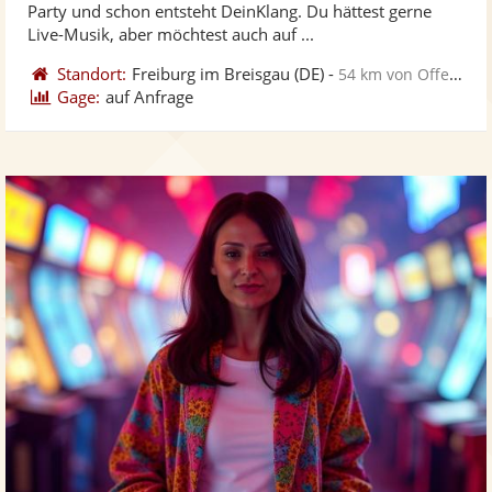
Party und schon entsteht DeinKlang. Du hättest gerne
bereit
ber
Sternen
Live-Musik, aber möchtest auch auf ...
Standort:
Freiburg im Breisgau
(DE)
-
54 km von Offenburg
Gage:
auf Anfrage