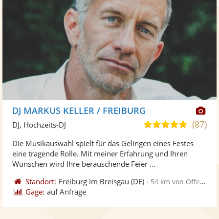
Di
DJ MARKUS KELLER / FREIBURG
Kü
(87)
5,0
DJ, Hochzeits-DJ
ste
von
Die Musikauswahl spielt für das Gelingen eines Festes
Fo
5
eine tragende Rolle. Mit meiner Erfahrung und Ihren
ber
Sternen
Wünschen wird Ihre berauschende Feier ...
Standort:
Freiburg im Breisgau
(DE)
-
54 km von Offenburg
Gage:
auf Anfrage