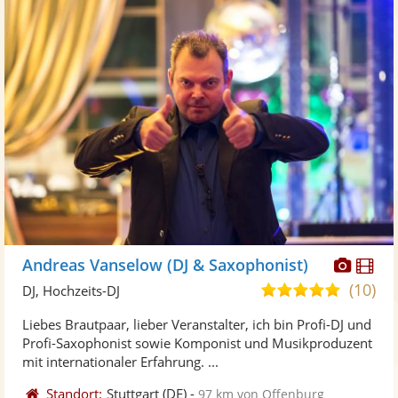
Diese
Di
Andreas Vanselow (DJ & Saxophonist)
Künst
Kü
(10)
5,0
DJ, Hochzeits-DJ
stellt
ste
von
Liebes Brautpaar, lieber Veranstalter, ich bin Profi-DJ und
Fotos
Vi
5
Profi-Saxophonist sowie Komponist und Musikproduzent
bereit
ber
Sternen
mit internationaler Erfahrung. ...
Standort:
Stuttgart
(DE)
-
97 km von Offenburg