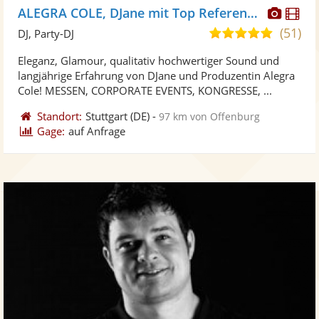
Diese
Di
ALEGRA COLE, DJane mit Top Referenzen
Künst
Kü
(51)
5,0
DJ, Party-DJ
stellt
ste
von
Eleganz, Glamour, qualitativ hochwertiger Sound und
Fotos
Vi
5
langjährige Erfahrung von DJane und Produzentin Alegra
bereit
ber
Sternen
Cole! MESSEN, CORPORATE EVENTS, KONGRESSE, ...
Standort:
Stuttgart
(DE)
-
97 km von Offenburg
Gage:
auf Anfrage