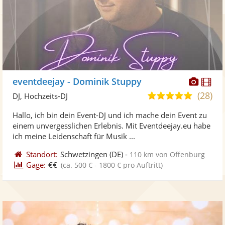
Diese
Di
eventdeejay - Dominik Stuppy
Künst
Kü
(28)
5,0
DJ, Hochzeits-DJ
stellt
ste
von
Hallo, ich bin dein Event-DJ und ich mache dein Event zu
Fotos
Vi
5
einem unvergesslichen Erlebnis. Mit Eventdeejay.eu habe
bereit
ber
Sternen
ich meine Leidenschaft für Musik ...
Standort:
Schwetzingen
(DE)
-
110 km von Offenburg
Gage:
€€
(ca. 500 € - 1800 € pro Auftritt)