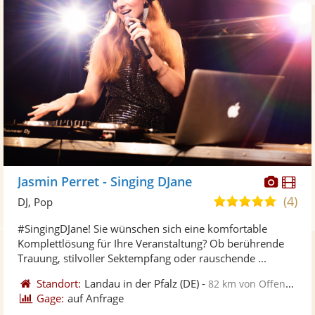
Diese
Di
Jasmin Perret - Singing DJane
Künst
Kü
(4)
5,0
DJ, Pop
stellt
ste
von
#SingingDJane! Sie wünschen sich eine komfortable
Fotos
Vi
5
Komplettlösung für Ihre Veranstaltung? Ob berührende
bereit
ber
Sternen
Trauung, stilvoller Sektempfang oder rauschende ...
Standort:
Landau in der Pfalz
(DE)
-
82 km von Offenburg
Gage:
auf Anfrage