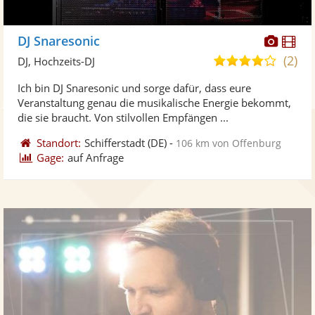
Diese
Di
DJ Snaresonic
Künst
Kü
(2)
4,1
DJ, Hochzeits-DJ
stellt
ste
von
Ich bin DJ Snaresonic und sorge dafür, dass eure
Fotos
Vi
5
Veranstaltung genau die musikalische Energie bekommt,
bereit
ber
Sternen
die sie braucht. Von stilvollen Empfängen ...
Standort:
Schifferstadt
(DE)
-
106 km von Offenburg
Gage:
auf Anfrage