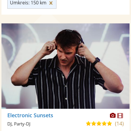
Umkreis: 150 km zurücksetzen
Umkreis: 150 km
Diese
Di
Electronic Sunsets
Künst
Kü
(14)
5,0
DJ, Party-DJ
stellt
ste
von