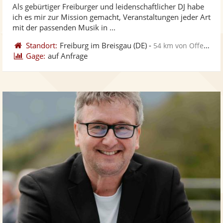
Als gebürtiger Freiburger und leidenschaftlicher DJ habe
Fotos
Vi
5
ich es mir zur Mission gemacht, Veranstaltungen jeder Art
bereit
ber
Sternen
mit der passenden Musik in ...
Standort:
Freiburg im Breisgau
(DE)
-
54 km von Offenburg
Gage:
auf Anfrage