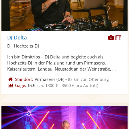
Diese
Di
DJ Delta
Künst
Kü
DJ, Hochzeits-DJ
stellt
ste
Ich bin Dimitrios – DJ Delta und begleite euch als
Fotos
Vi
Hochzeits-DJ in der Pfalz und rund um Pirmasens,
bereit
ber
Kaiserslautern, Landau, Neustadt an der Weinstraße, ...
Standort:
Pirmasens
(DE)
-
83 km von Offenburg
Gage:
€€€
(ca. 1800 € - 3500 € pro Auftritt)