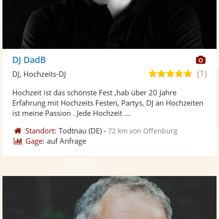
Di
DJ DadB
Kü
(1)
5,0
DJ, Hochzeits-DJ
ste
von
Hochzeit ist das schönste Fest ,hab über 20 Jahre
Fo
5
Erfahrung mit Hochzeits Festen, Partys, DJ an Hochzeiten
ber
Sternen
ist meine Passion . Jede Hochzeit ...
Standort:
Todtnau
(DE)
-
72 km von Offenburg
Gage:
auf Anfrage