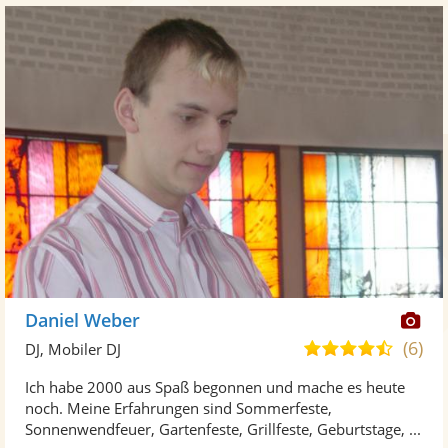
Di
Daniel Weber
Kü
(6)
4,5
DJ, Mobiler DJ
ste
von
Ich habe 2000 aus Spaß begonnen und mache es heute
Fo
5
noch. Meine Erfahrungen sind Sommerfeste,
ber
Sternen
Sonnenwendfeuer, Gartenfeste, Grillfeste, Geburtstage, ...