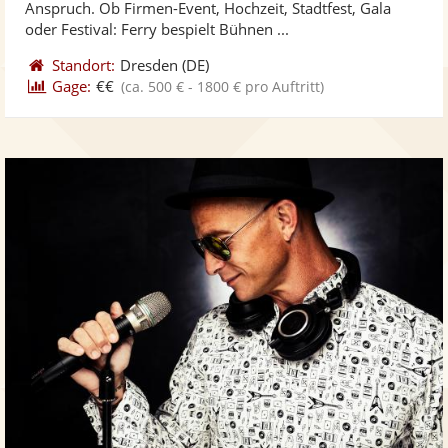
Anspruch. Ob Firmen-Event, Hochzeit, Stadtfest, Gala
bereit
ber
Sternen
oder Festival: Ferry bespielt Bühnen ...
Standort:
Dresden
(DE)
Gage:
€€
(ca. 500 € - 1800 € pro Auftritt)