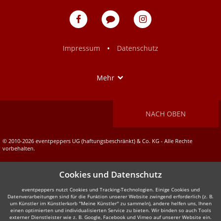
eventpeppers
Blog
eventpeppers
auf
auf
Facebook
Instagram
•
Impressum
Datenschutz
Show
Mehr
NACH OBEN
© 2010-2026 eventpeppers UG (haftungsbeschränkt) & Co. KG - Alle Rechte
vorbehalten.
Cookies und Datenschutz
eventpeppers nutzt Cookies und Tracking-Technologien. Einige Cookies und
Datenverarbeitungen sind für die Funktion unserer Website zwingend erforderlich (z. B.
um Künstler im Künstlerkorb "Meine Künstler" zu sammeln), andere helfen uns, Ihnen
einen optimierten und individualisierten Service zu bieten. Wir binden so auch Tools
externer Dienstleister wie z. B. Google, Facebook und Vimeo auf unserer Website ein.