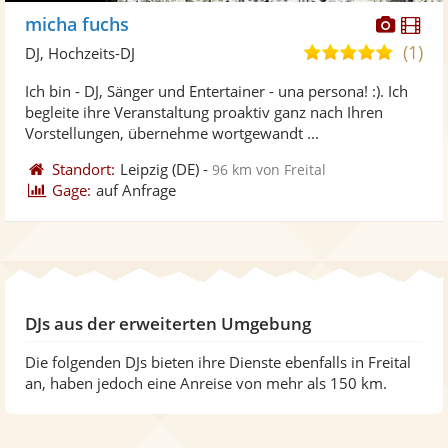
Diese
Di
micha fuchs
Künst
Kü
(1)
5,0
DJ, Hochzeits-DJ
stellt
ste
von
Ich bin - DJ, Sänger und Entertainer - una persona! :). Ich
Fotos
Vi
5
begleite ihre Veranstaltung proaktiv ganz nach Ihren
bereit
ber
Sternen
Vorstellungen, übernehme wortgewandt ...
Standort:
Leipzig
(DE)
-
96 km von Freital
Gage:
auf Anfrage
DJs aus der erweiterten Umgebung
Die folgenden DJs bieten ihre Dienste ebenfalls in Freital
an, haben jedoch eine Anreise von mehr als 150 km.