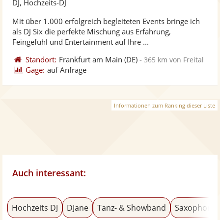
DJ, Hochzeits-DJ
stellt
ste
Mit über 1.000 erfolgreich begleiteten Events bringe ich
Fotos
Vi
als DJ Six die perfekte Mischung aus Erfahrung,
bereit
ber
Feingefühl und Entertainment auf Ihre ...
Standort:
Frankfurt am Main
(DE)
-
365 km von Freital
Gage:
auf Anfrage
Informationen zum Ranking dieser Liste
Auch interessant:
Hochzeits DJ
DJane
Tanz- & Showband
Saxophonis