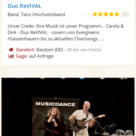
Duo ReVIVAL
(1)
4,8
Band, Tanz-/Hochzeitsband
von
Unser Credo: Ihre Musik ist unser Programm... Carola &
5
Dirk - Duo ReVIVAL - covern von Evergreens
Sternen
/Gassenhauern bis zu aktuellen Chartsongs. ...
Standort:
Bautzen
(DE)
-
58 km von Freital
Gage:
auf Anfrage