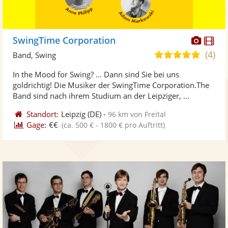
Diese
Di
SwingTime Corporation
Künst
Kü
(4)
4,9
Band, Swing
stellt
ste
von
In the Mood for Swing? ... Dann sind Sie bei uns
Fotos
Vi
5
goldrichtig! Die Musiker der SwingTime Corporation.The
bereit
ber
Sternen
Band sind nach ihrem Studium an der Leipziger, ...
Standort:
Leipzig
(DE)
-
96 km von Freital
Gage:
€€
(ca. 500 € - 1800 € pro Auftritt)