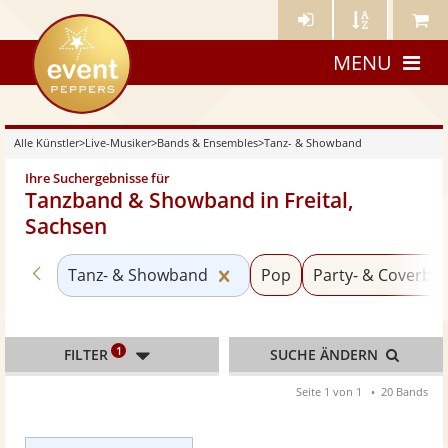
Künstler-
Künstler
Meine
eventpeppers
Login
A-
Künstle
MENU
Z
Alle Künstler
>
Live-Musiker
>
Bands & Ensembles
>
Tanz- & Showband
Ihre Suchergebnisse für
Tanzband & Showband in Freital,
Sachsen
Zurück zu «Bands & Ensembles»
Kategorie «Tanz- & Showba
Tanz- & Showband
Pop
Party- & Coverba
1
FILTER
SUCHE ÄNDERN
Seite 1 von 1
20 Bands