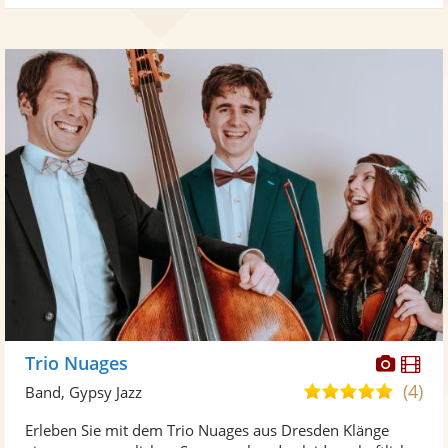
Diese
Di
Trio Nuages
Künst
Kü
(4)
5,0
Band, Gypsy Jazz
stellt
ste
von
Erleben Sie mit dem Trio Nuages aus Dresden Klänge
Fotos
Vi
5