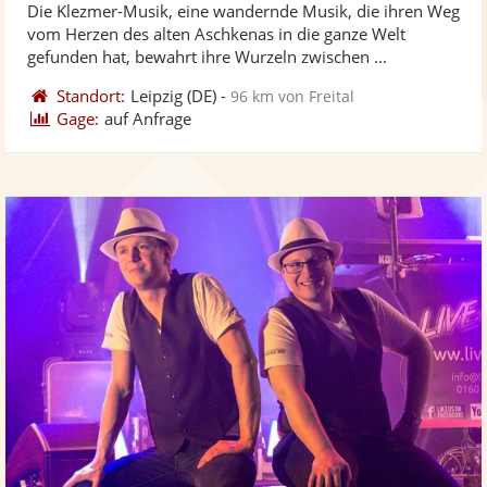
Die Klezmer-Musik, eine wandernde Musik, die ihren Weg
Fotos
Vi
vom Herzen des alten Aschkenas in die ganze Welt
bereit
ber
gefunden hat, bewahrt ihre Wurzeln zwischen ...
Standort:
Leipzig
(DE)
-
96 km von Freital
Gage:
auf Anfrage