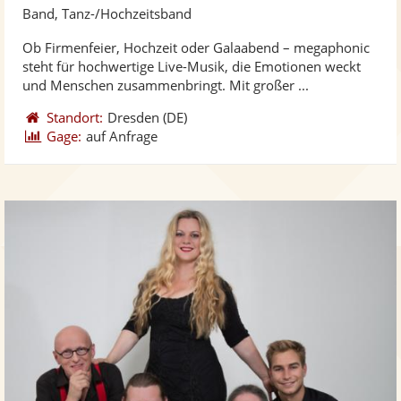
Künst
Kü
Band, Tanz-/Hochzeitsband
stellt
ste
Ob Firmenfeier, Hochzeit oder Galaabend – megaphonic
Fotos
Vi
steht für hochwertige Live-Musik, die Emotionen weckt
bereit
ber
und Menschen zusammenbringt. Mit großer ...
Standort:
Dresden
(DE)
Gage:
auf Anfrage