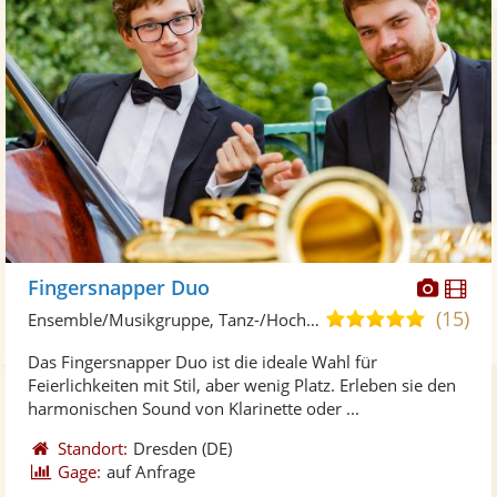
Diese
Di
Fingersnapper Duo
Künst
Kü
(15)
5,0
Ensemble/Musikgruppe, Tanz-/Hochzeitsband
stellt
ste
von
Das Fingersnapper Duo ist die ideale Wahl für
Fotos
Vi
5
Feierlichkeiten mit Stil, aber wenig Platz. Erleben sie den
bereit
ber
Sternen
harmonischen Sound von Klarinette oder ...
Standort:
Dresden
(DE)
Gage:
auf Anfrage