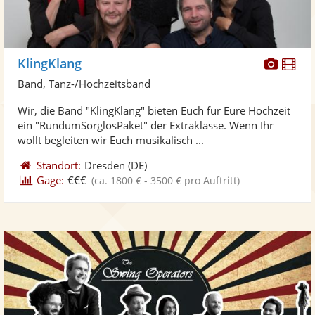
Diese
Di
KlingKlang
Künst
Kü
Band, Tanz-/Hochzeitsband
stellt
ste
Wir, die Band "KlingKlang" bieten Euch für Eure Hochzeit
Fotos
Vi
ein "RundumSorglosPaket" der Extraklasse. Wenn Ihr
bereit
ber
wollt begleiten wir Euch musikalisch ...
Standort:
Dresden
(DE)
Gage:
€€€
(ca. 1800 € - 3500 € pro Auftritt)