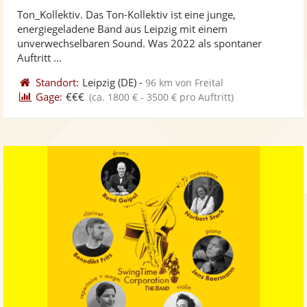
stellt
ste
von
Ton_Kollektiv. Das Ton-Kollektiv ist eine junge,
Fotos
Vi
5
energiegeladene Band aus Leipzig mit einem
bereit
ber
Sternen
unverwechselbaren Sound. Was 2022 als spontaner
Auftritt ...
Standort:
Leipzig
(DE)
-
96 km von Freital
Gage:
€€€
(ca. 1800 € - 3500 € pro Auftritt)