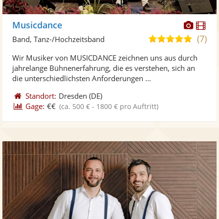
Diese
Di
Musicdance
Künst
Kü
(7)
5,0
Band, Tanz-/Hochzeitsband
stellt
ste
von
Wir Musiker von MUSICDANCE zeichnen uns aus durch
Fotos
Vi
5
jahrelange Bühnenerfahrung, die es verstehen, sich an
bereit
ber
Sternen
die unterschiedlichsten Anforderungen ...
Standort:
Dresden
(DE)
Gage:
€€
(ca. 500 € - 1800 € pro Auftritt)