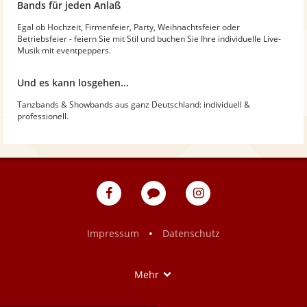
Bands für jeden Anlaß
Egal ob Hochzeit, Firmenfeier, Party, Weihnachtsfeier oder
Betriebsfeier - feiern Sie mit Stil und buchen Sie Ihre individuelle Live-
Musik mit eventpeppers.
Und es kann losgehen...
Tanzbands & Showbands aus ganz Deutschland: individuell &
professionell.
eventpeppers
Blog
eventpeppers
auf
auf
Facebook
Instagram
•
Impressum
Datenschutz
Show
Mehr