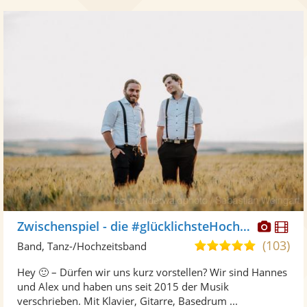
Diese
Di
Zwischenspiel - die #glücklichsteHochzeitsband
Künst
Kü
(103)
5,0
Band, Tanz-/Hochzeitsband
stellt
ste
von
Hey 🙂 – Dürfen wir uns kurz vorstellen? Wir sind Hannes
Fotos
Vi
5
und Alex und haben uns seit 2015 der Musik
bereit
ber
Sternen
verschrieben. Mit Klavier, Gitarre, Basedrum ...