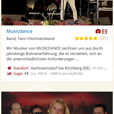
Diese
Di
Musicdance
Künst
Kü
(31)
5,0
Band, Tanz-/Hochzeitsband
stellt
ste
von
Wir Musiker von MUSICDANCE zeichnen uns aus durch
Fotos
Vi
5
jahrelange Bühnenerfahrung, die es verstehen, sich an
bereit
ber
Sternen
die unterschiedlichsten Anforderungen ...
Standort:
Hartmannsdorf bei Kirchberg
(DE)
-
91 km von Freital
Gage:
€€
(ca. 500 € - 1800 € pro Auftritt)