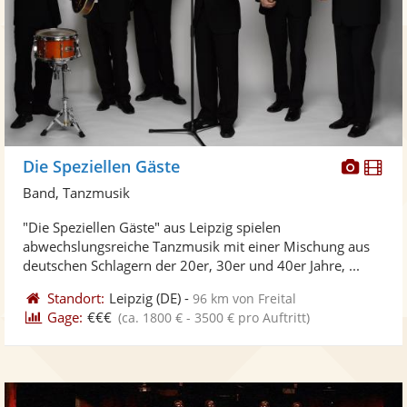
Diese
Di
Die Speziellen Gäste
Künst
Kü
Band, Tanzmusik
stellt
ste
"Die Speziellen Gäste" aus Leipzig spielen
Fotos
Vi
abwechslungsreiche Tanzmusik mit einer Mischung aus
bereit
ber
deutschen Schlagern der 20er, 30er und 40er Jahre, ...
Standort:
Leipzig
(DE)
-
96 km von Freital
Gage:
€€€
(ca. 1800 € - 3500 € pro Auftritt)