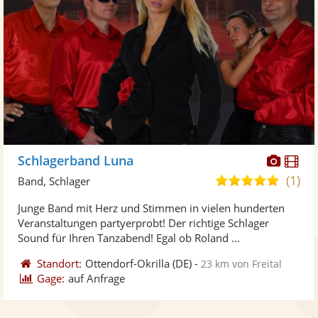
Diese
Di
Schlagerband Luna
Künst
Kü
(1)
5,0
Band, Schlager
stellt
ste
von
Junge Band mit Herz und Stimmen in vielen hunderten
Fotos
Vi
5
Veranstaltungen partyerprobt! Der richtige Schlager
bereit
ber
Sternen
Sound für Ihren Tanzabend! Egal ob Roland ...
Standort:
Ottendorf-Okrilla
(DE)
-
23 km von Freital
Gage:
auf Anfrage