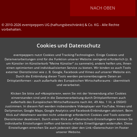
NACH OBEN
© 2010-2026 eventpeppers UG (haftungsbeschränkt) & Co. KG - Alle Rechte
vorbehalten.
Cookies und Datenschutz
eventpeppers nutzt Cookies und Tracking-Technologien. Einige Cookies und
Datenverarbeitungen sind für die Funktion unserer Website zwingend erforderlich (z. B.
um Künstler im Künstlerkorb "Meine Künstler" zu sammeln), andere helfen uns, Ihnen
einen optimierten und individualisierten Service zu bieten. Wir binden so auch Tools
externer Dienstleister wie z. B. Google, Facebook und Vimeo auf unserer Website ein.
Durch die Einbindung dieser Tools werden personenbezogene Daten an
Drittplattformen - auch außerhalb des Europäischen Wirtschaftsraums - übermittelt
und verarbeitet.
Klicken Sie bitte auf «Akzeptieren», wenn Sie mit der Verwendung aller Cookies
einverstanden sind und in die Datenverarbeitung durch Drittplattformen auch
außerhalb des Europäischen Wirtschaftsraums nach Art. 49 Abs. 1 lit. a DSGVO
zustimmen. In diesem Fall werden insbesondere Videoplayer von YouTube, Vimeo und
Dailymotion, Google Maps, Google Analytics und Facebook-Einbindungen aktiviert. Beim
Klick auf «Ablehnen» werden nicht unbedingt erforderlich Cookies und Tools externer
Dienstleister deaktiviert. Durch einen Klick auf «Datenschutz-Einstellungen» können Sie
individuelle Einstellungen treffen und bereits erteilte Einwilligungen widerrufen. Diese
Einstellungen erreichen Sie auch jederzeit über den Link «Datenschutz» im Footer
unserer Website.