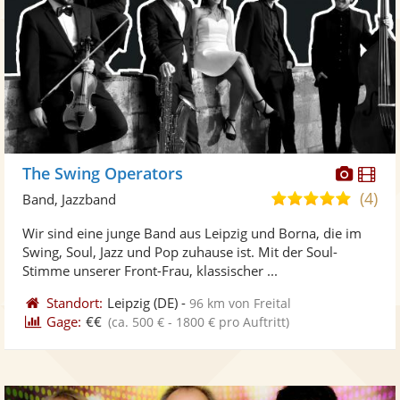
Diese
Di
The Swing Operators
Künst
Kü
(4)
5,0
Band, Jazzband
stellt
ste
von
Wir sind eine junge Band aus Leipzig und Borna, die im
Fotos
Vi
5
Swing, Soul, Jazz und Pop zuhause ist. Mit der Soul-
bereit
ber
Sternen
Stimme unserer Front-Frau, klassischer ...
Standort:
Leipzig
(DE)
-
96 km von Freital
Gage:
€€
(ca. 500 € - 1800 € pro Auftritt)