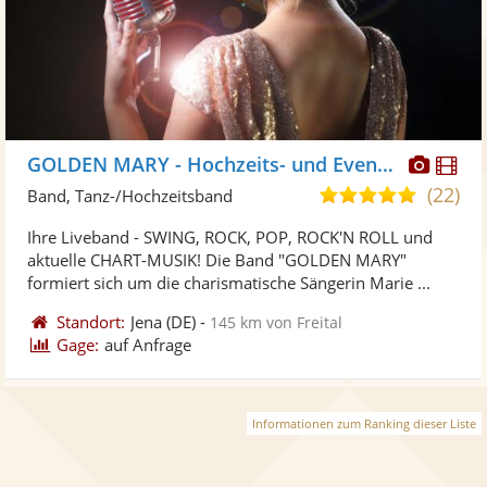
Diese
Di
GOLDEN MARY - Hochzeits- und Eventband!
Künst
Kü
(22)
5,0
Band, Tanz-/Hochzeitsband
stellt
ste
von
Ihre Liveband - SWING, ROCK, POP, ROCK'N ROLL und
Fotos
Vi
5
aktuelle CHART-MUSIK! Die Band "GOLDEN MARY"
bereit
ber
Sternen
formiert sich um die charismatische Sängerin Marie ...
Standort:
Jena
(DE)
-
145 km von Freital
Gage:
auf Anfrage
Informationen zum Ranking dieser Liste