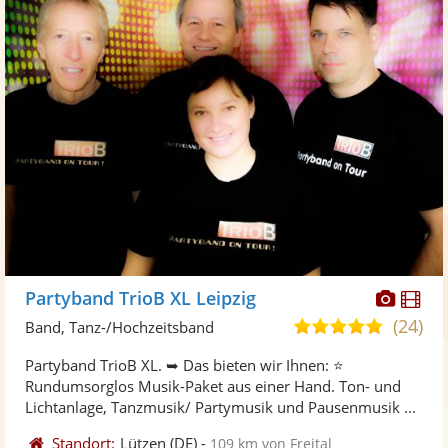
Diese
Di
Partyband TrioB XL Leipzig
Künst
Kü
(24)
5,0
Band, Tanz-/Hochzeitsband
stellt
ste
von
Partyband TrioB XL. ➥ Das bieten wir Ihnen: ⭐
Fotos
Vi
5
Rundumsorglos Musik-Paket aus einer Hand. Ton- und
bereit
ber
Sternen
Lichtanlage, Tanzmusik/ Partymusik und Pausenmusik ...
Standort:
Lützen
(DE)
-
109 km von Freital