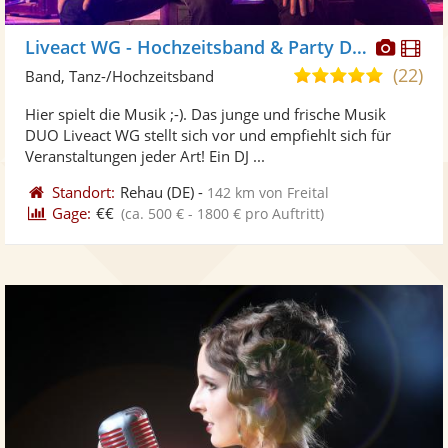
Diese
Di
Liveact WG - Hochzeitsband & Party Duo
Künst
Kü
(22)
5,0
Band, Tanz-/Hochzeitsband
stellt
ste
von
Hier spielt die Musik ;-). Das junge und frische Musik
Fotos
Vi
5
DUO Liveact WG stellt sich vor und empfiehlt sich für
bereit
ber
Sternen
Veranstaltungen jeder Art! Ein DJ ...
Standort:
Rehau
(DE)
-
142 km von Freital
Gage:
€€
(ca. 500 € - 1800 € pro Auftritt)