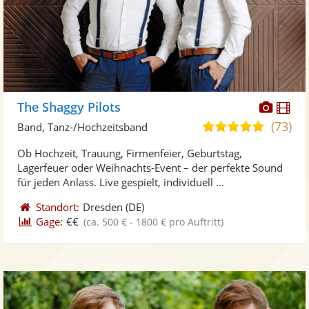
Diese
Di
The Shaggy Pilots
Künst
Kü
(73)
5,0
Band, Tanz-/Hochzeitsband
stellt
ste
von
Ob Hochzeit, Trauung, Firmenfeier, Geburtstag,
Fotos
Vi
5
Lagerfeuer oder Weihnachts-Event – der perfekte Sound
bereit
ber
Sternen
für jeden Anlass. Live gespielt, individuell ...
Standort:
Dresden
(DE)
Gage:
€€
(ca. 500 € - 1800 € pro Auftritt)