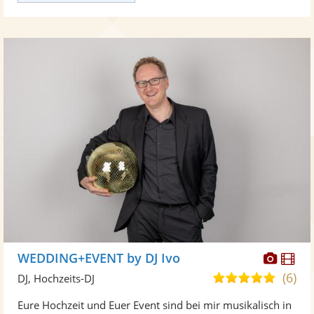
Diese
Di
WEDDING+EVENT by DJ Ivo
Künst
Kü
(6)
5,0
DJ, Hochzeits-DJ
stellt
ste
von
Eure Hochzeit und Euer Event sind bei mir musikalisch in
Fotos
Vi
5