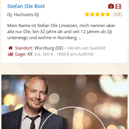
Diese
Di
Stefan Ole Bott
Künst
Kü
(68)
5,0
DJ, Hochzeits-DJ
stellt
ste
von
Mein Name ist Stefan Ole Linseisen, mich nennen aber
Fotos
Vi
5
alle nur Ole, bin 32 Jahre alt und seit 12 Jahren als DJ
bereit
ber
Sternen
unterwegs und wohne in Nürnberg ...
Standort:
Würzburg
(DE)
-
140 km von Saalfeld
Gage:
€€
(ca. 500 € - 1800 € pro Auftritt)