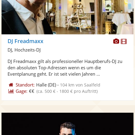
Diese
Di
DJ Freadmaxx
Künst
Kü
DJ, Hochzeits-DJ
stellt
ste
DJ Freadmaxx gilt als professioneller Hauptberufs-DJ zu
Fotos
Vi
den absoluten Top-Adressen wenn es um die
bereit
ber
Eventplanung geht. Er ist seit vielen Jahren ...
Standort:
Halle
(DE)
-
104 km von Saalfeld
Gage:
€€
(ca. 500 € - 1800 € pro Auftritt)