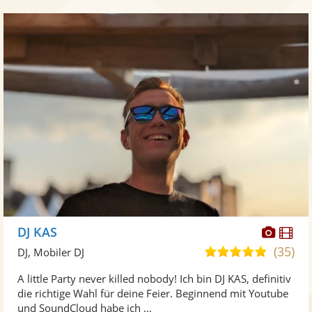
Diese
Di
DJ KAS
Künst
Kü
(35)
5,0
DJ, Mobiler DJ
stellt
ste
von
A little Party never killed nobody! Ich bin DJ KAS, definitiv
Fotos
Vi
5
die richtige Wahl für deine Feier. Beginnend mit Youtube
bereit
ber
Sternen
und SoundCloud habe ich ...