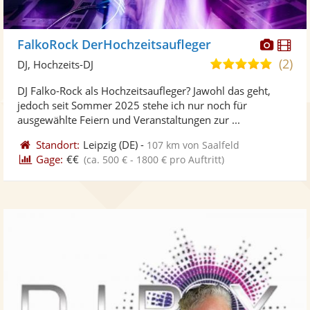
Diese
Di
FalkoRock DerHochzeitsaufleger
Künst
Kü
(2)
5,0
DJ, Hochzeits-DJ
stellt
ste
von
DJ Falko-Rock als Hochzeitsaufleger? Jawohl das geht,
Fotos
Vi
5
jedoch seit Sommer 2025 stehe ich nur noch für
bereit
ber
Sternen
ausgewählte Feiern und Veranstaltungen zur ...
Standort:
Leipzig
(DE)
-
107 km von Saalfeld
Gage:
€€
(ca. 500 € - 1800 € pro Auftritt)