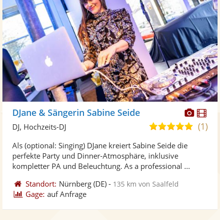
Diese
Di
DJane & Sängerin Sabine Seide
Künst
Kü
(1)
5,0
DJ, Hochzeits-DJ
stellt
ste
von
Als (optional: Singing) DJane kreiert Sabine Seide die
Fotos
Vi
5
perfekte Party und Dinner-Atmosphäre, inklusive
bereit
ber
Sternen
kompletter PA und Beleuchtung. As a professional ...
Standort:
Nürnberg
(DE)
-
135 km von Saalfeld
Gage:
auf Anfrage