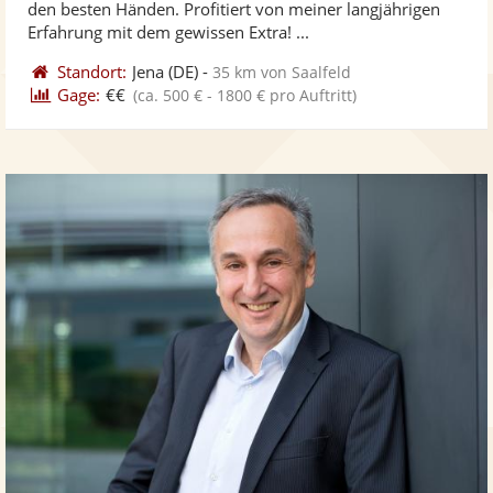
den besten Händen. Profitiert von meiner langjährigen
bereit
ber
Sternen
Erfahrung mit dem gewissen Extra! ...
Standort:
Jena
(DE)
-
35 km von Saalfeld
Gage:
€€
(ca. 500 € - 1800 € pro Auftritt)