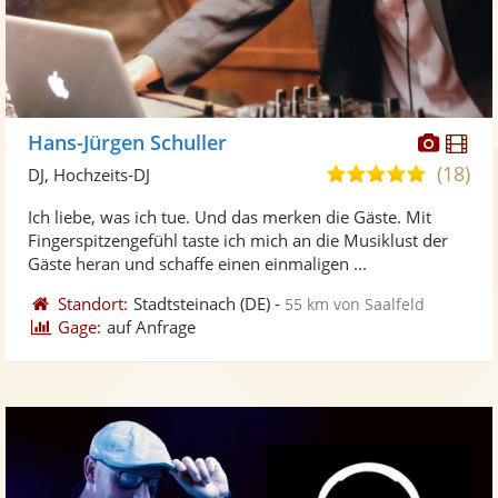
Diese
Di
Hans-Jürgen Schuller
Künst
Kü
(18)
4,9
DJ, Hochzeits-DJ
stellt
ste
von
Ich liebe, was ich tue. Und das merken die Gäste. Mit
Fotos
Vi
5
Fingerspitzengefühl taste ich mich an die Musiklust der
bereit
ber
Sternen
Gäste heran und schaffe einen einmaligen ...
Standort:
Stadtsteinach
(DE)
-
55 km von Saalfeld
Gage:
auf Anfrage