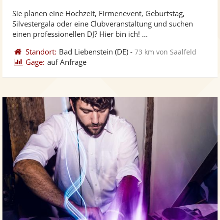
stellt
ste
Sie planen eine Hochzeit, Firmenevent, Geburtstag,
Fotos
Vi
Silvestergala oder eine Clubveranstaltung und suchen
bereit
ber
einen professionellen DJ? Hier bin ich! ...
Standort:
Bad Liebenstein
(DE)
-
73 km von Saalfeld
Gage:
auf Anfrage