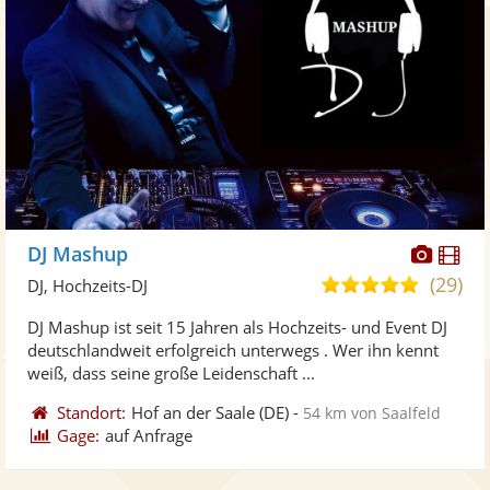
Diese
Di
DJ Mashup
Künst
Kü
(29)
4,9
DJ, Hochzeits-DJ
stellt
ste
von
DJ Mashup ist seit 15 Jahren als Hochzeits- und Event DJ
Fotos
Vi
5
deutschlandweit erfolgreich unterwegs . Wer ihn kennt
bereit
ber
Sternen
weiß, dass seine große Leidenschaft ...
Standort:
Hof an der Saale
(DE)
-
54 km von Saalfeld
Gage:
auf Anfrage