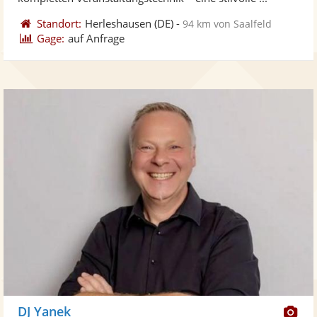
Standort:
Herleshausen
(DE)
-
94 km von Saalfeld
Gage:
auf Anfrage
Di
DJ Yanek