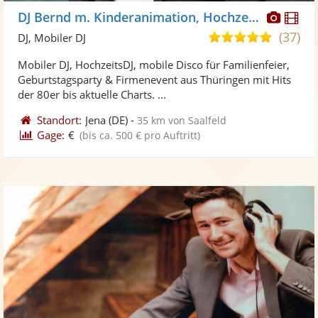
Diese
Di
DJ Bernd m. Kinderanimation, HochzeitsDJ
Künst
Kü
(37)
5,0
DJ, Mobiler DJ
stellt
ste
von
Mobiler DJ, HochzeitsDJ, mobile Disco für Familienfeier,
Fotos
Vi
5
Geburtstagsparty & Firmenevent aus Thüringen mit Hits
bereit
ber
Sternen
der 80er bis aktuelle Charts. ...
Standort:
Jena
(DE)
-
35 km von Saalfeld
Gage:
€
(bis ca. 500 € pro Auftritt)