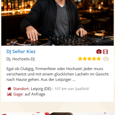
Diese
Di
DJ Señor Kiez
Künst
Kü
(5)
5,0
DJ, Hochzeits-DJ
stellt
ste
von
Egal ob Clubgig, Firmenfeier oder Hochzeit: Jeder muss
Fotos
Vi
5
verschwitzt und mit einem glücklichen Lächeln im Gesicht
bereit
ber
Sternen
nach Hause gehen. Aus der Leipziger ...
Standort:
Leipzig
(DE)
-
107 km von Saalfeld
Gage:
auf Anfrage