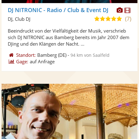
Diese
Di
DJ NITRONIC - Radio / Club & Event DJ
Künst
Kü
(7)
4,9
DJ, Club DJ
stellt
ste
von
Beeindruckt von der Vielfältigkeit der Musik, verschrieb
Fotos
Vi
5
sich DJ NITRONIC aus Bamberg bereits im Jahr 2007 dem
bereit
ber
Sternen
DJing und den Klängen der Nacht. ...
Standort:
Bamberg
(DE)
-
94 km von Saalfeld
Gage:
auf Anfrage