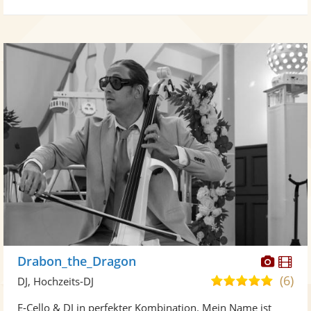
Diese
Di
Drabon_the_Dragon
Künst
Kü
(6)
5,0
DJ, Hochzeits-DJ
stellt
ste
von
E-Cello & DJ in perfekter Kombination. Mein Name ist