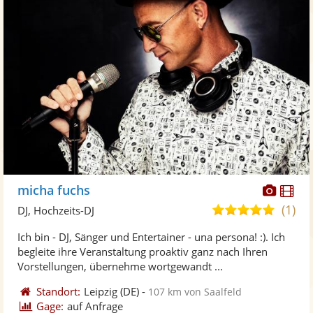
Diese
Di
micha fuchs
Künst
Kü
(1)
5,0
DJ, Hochzeits-DJ
stellt
ste
von
Ich bin - DJ, Sänger und Entertainer - una persona! :). Ich
Fotos
Vi
5
begleite ihre Veranstaltung proaktiv ganz nach Ihren
bereit
ber
Sternen
Vorstellungen, übernehme wortgewandt ...
Standort:
Leipzig
(DE)
-
107 km von Saalfeld
Gage:
auf Anfrage