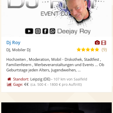
Diese
Di
Dj Roy
Künst
Kü
(9)
4,9
DJ, Mobiler DJ
stellt
ste
von
Hochzeiten , Moderation, Mobil - Diskothek, Stadtfest ,
Fotos
Vi
5
Familienfeiern , Werbeveranstaltungen und Events ... Ob
bereit
ber
Sternen
Geburtstage jeden Alters, Jugendweihen, ...
Standort:
Leipzig
(DE)
-
107 km von Saalfeld
Gage:
€€
(ca. 500 € - 1800 € pro Auftritt)