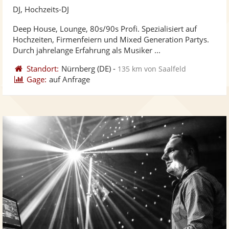
Kü
DJ, Hochzeits-DJ
ste
Deep House, Lounge, 80s/90s Profi. Spezialisiert auf
Fo
Hochzeiten, Firmenfeiern und Mixed Generation Partys.
ber
Durch jahrelange Erfahrung als Musiker ...
Standort:
Nürnberg
(DE)
-
135 km von Saalfeld
Gage:
auf Anfrage