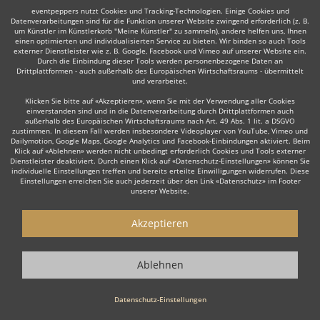
eventpeppers nutzt Cookies und Tracking-Technologien. Einige Cookies und
Datenverarbeitungen sind für die Funktion unserer Website zwingend erforderlich (z. B.
um Künstler im Künstlerkorb "Meine Künstler" zu sammeln), andere helfen uns, Ihnen
einen optimierten und individualisierten Service zu bieten. Wir binden so auch Tools
Auch interessant:
externer Dienstleister wie z. B. Google, Facebook und Vimeo auf unserer Website ein.
Durch die Einbindung dieser Tools werden personenbezogene Daten an
Drittplattformen - auch außerhalb des Europäischen Wirtschaftsraums - übermittelt
und verarbeitet.
Latin
DJane
Club DJ
Mobiler DJ
Rock
Tanz- & S
Klicken Sie bitte auf «Akzeptieren», wenn Sie mit der Verwendung aller Cookies
einverstanden sind und in die Datenverarbeitung durch Drittplattformen auch
außerhalb des Europäischen Wirtschaftsraums nach Art. 49 Abs. 1 lit. a DSGVO
zustimmen. In diesem Fall werden insbesondere Videoplayer von YouTube, Vimeo und
Dailymotion, Google Maps, Google Analytics und Facebook-Einbindungen aktiviert. Beim
Klick auf «Ablehnen» werden nicht unbedingt erforderlich Cookies und Tools externer
Dienstleister deaktiviert. Durch einen Klick auf «Datenschutz-Einstellungen» können Sie
individuelle Einstellungen treffen und bereits erteilte Einwilligungen widerrufen. Diese
Wie funktioniert's?
Einstellungen erreichen Sie auch jederzeit über den Link «Datenschutz» im Footer
unserer Website.
1. Kostenlos anfragen
Akzeptieren
Starten Sie mit dem Button 'Kostenlos anfragen' eine Anfrage an die für
Sie interessanten DJs - also z. B. bestimmte Hochzeits DJs. Diesen
Button finden Sie auf den jeweiligen Künstler-Profil-Seiten der
Ablehnen
Discjockeys.
Datenschutz-Einstellungen
2. Angebote erhalten & Details besprechen