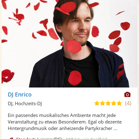
Di
DJ Enrico
Kü
(4)
4,9
DJ, Hochzeits-DJ
ste
von
Ein passendes musikalisches Ambiente macht jede
Fo
5
Veranstaltung zu etwas Besonderem. Egal ob dezente
ber
Sternen
Hintergrundmusik oder anheizende Partykracher ...