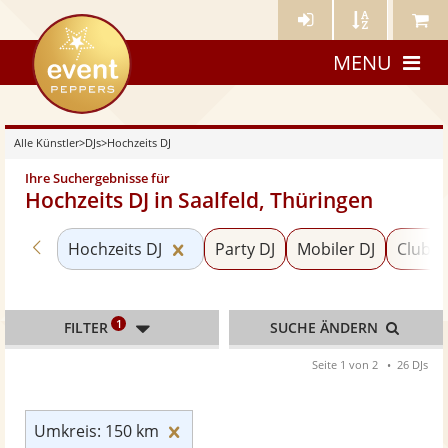
Künstler-
Künstler
Meine
eventpeppers
Login
A-
Künstle
MENU
Z
Alle Künstler
>
DJs
>
Hochzeits DJ
Ihre Suchergebnisse für
Hochzeits DJ in Saalfeld, Thüringen
Zurück zu «DJs»
Kategorie «Hochzeits DJ» zurücks
Hochzeits DJ
Party DJ
Mobiler DJ
Club D
1
FILTER
SUCHE ÄNDERN
Seite 1 von 2
26 DJs
Umkreis: 150 km zurücksetzen
Umkreis: 150 km