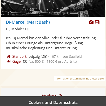
Diese
Di
DJ-Marcel (MarcBash)
Künst
Kü
DJ, Mobiler DJ
stellt
ste
Ich, DJ Marcel bin der Allrounder für Ihre Veranstaltung.
Fotos
Vi
Ob in einer Lounge als Hintergrund/Begrüßung,
bereit
ber
musikalische Begleitung und Unterstützung ...
Standort:
Leipzig
(DE)
-
107 km von Saalfeld
Gage:
€€
(ca. 500 € - 1800 € pro Auftritt)
Informationen zum Ranking dieser Liste
Weiter
Cookies und Datenschutz