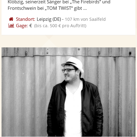
Klöbzig, seinerzeit Sänger bei „The Firebirds“ und
bereit
ber
Frontschwein bei „TOM TWIST“ gibt ...
Standort:
Leipzig
(DE)
-
107 km von Saalfeld
Gage:
€
(bis ca. 500 € pro Auftritt)