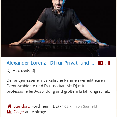
Diese
Di
Alexander Lorenz - DJ für Privat- und Firmenevents
Künst
Kü
DJ, Hochzeits-DJ
stellt
ste
Der angemessene musikalische Rahmen verleiht eurem
Fotos
Vi
Event Ambiente und Exklusivität. Als DJ mit
bereit
ber
professioneller Ausbildung und großem Erfahrungsschatz
...
Standort:
Forchheim
(DE)
-
105 km von Saalfeld
Gage:
auf Anfrage