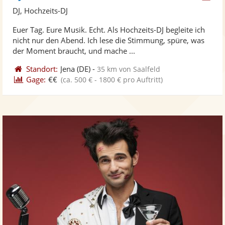
Kü
DJ, Hochzeits-DJ
ste
Euer Tag. Eure Musik. Echt. Als Hochzeits-DJ begleite ich
Fo
nicht nur den Abend. Ich lese die Stimmung, spüre, was
ber
der Moment braucht, und mache ...
Standort:
Jena
(DE)
-
35 km von Saalfeld
Gage:
€€
(ca. 500 € - 1800 € pro Auftritt)