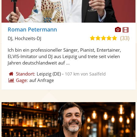
Diese
Di
Roman Petermann
Künst
Kü
(33)
5,0
DJ, Hochzeits-DJ
stellt
ste
von
Ich bin ein professioneller Sänger, Pianist, Entertainer,
Fotos
Vi
5
ELVIS-Imitator und DJ aus Leipzig und trete seit vielen
bereit
ber
Sternen
Jahren deutschlandweit auf ...
Standort:
Leipzig
(DE)
-
107 km von Saalfeld
Gage:
auf Anfrage