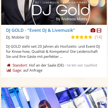
Diese
Di
DJ GOLD - "Event DJ & Livemusik“
Künst
Kü
(14)
5,0
DJ, Mobiler DJ
stellt
ste
von
DJ GOLD steht seit 20 Jahren als Hochzeits- und Event-DJ
Fotos
Vi
5
für Know-how, Qualität & Kompetenz! Die Leidenschaft
bereit
ber
Sternen
Sie und Ihre Gäste mit perfekter ...
Standort:
Hof an der Saale
(DE)
-
54 km von Saalfeld
Gage:
auf Anfrage