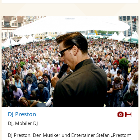
Diese
Di
DJ Preston
Künst
Kü
DJ, Mobiler DJ
stellt
ste
DJ Preston. Den Musiker und Entertainer Stefan „Preston“
Fotos
Vi