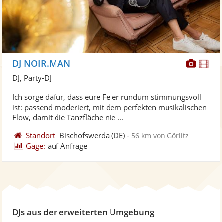
Diese
Di
DJ NOIR.MAN
Künst
Kü
DJ, Party-DJ
stellt
ste
Ich sorge dafür, dass eure Feier rundum stimmungsvoll
Fotos
Vi
ist: passend moderiert, mit dem perfekten musikalischen
bereit
ber
Flow, damit die Tanzfläche nie ...
Standort:
Bischofswerda
(DE)
-
56 km von Görlitz
Gage:
auf Anfrage
DJs aus der erweiterten Umgebung