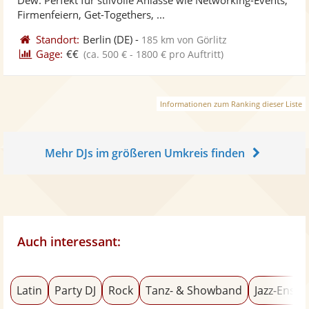
bereit
ber
Sternen
Firmenfeiern, Get-Togethers, ...
Standort:
Berlin
(DE)
-
185 km von Görlitz
Gage:
€€
(ca. 500 € - 1800 € pro Auftritt)
Informationen zum Ranking dieser Liste
Mehr DJs im größeren Umkreis finden
Auch interessant:
Latin
Party DJ
Rock
Tanz- & Showband
Jazz-Ense