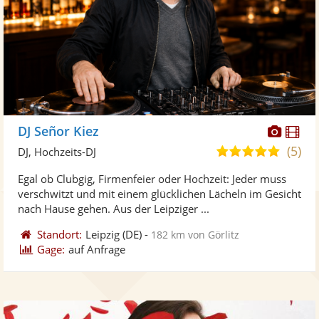
Diese
Di
DJ Señor Kiez
Künst
Kü
(5)
5,0
DJ, Hochzeits-DJ
stellt
ste
von
Egal ob Clubgig, Firmenfeier oder Hochzeit: Jeder muss
Fotos
Vi
5
verschwitzt und mit einem glücklichen Lächeln im Gesicht
bereit
ber
Sternen
nach Hause gehen. Aus der Leipziger ...
Standort:
Leipzig
(DE)
-
182 km von Görlitz
Gage:
auf Anfrage