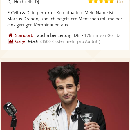
(6)
5,0
DJ, Hochzeits-DJ
stellt
ste
von
E-Cello & DJ in perfekter Kombination. Mein Name ist
Fotos
Vi
5
Marcus Drabon, und ich begeistere Menschen mit meiner
bereit
ber
Sternen
einzigartigen Kombination aus ...
Standort:
Taucha bei Leipzig
(DE)
-
176 km von Görlitz
Gage:
€€€€
(3500 € oder mehr pro Auftritt)