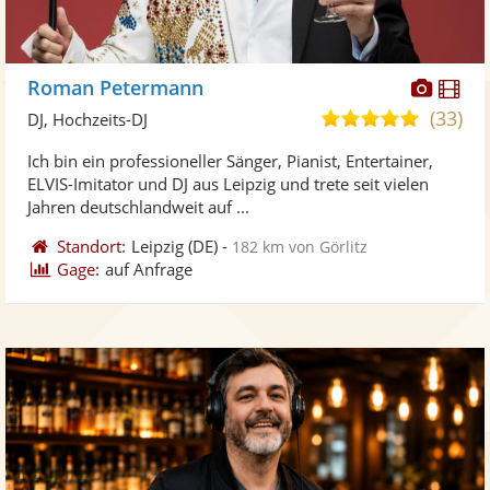
Diese
Di
Roman Petermann
Künst
Kü
(33)
5,0
DJ, Hochzeits-DJ
stellt
ste
von
Ich bin ein professioneller Sänger, Pianist, Entertainer,
Fotos
Vi
5
ELVIS-Imitator und DJ aus Leipzig und trete seit vielen
bereit
ber
Sternen
Jahren deutschlandweit auf ...
Standort:
Leipzig
(DE)
-
182 km von Görlitz
Gage:
auf Anfrage