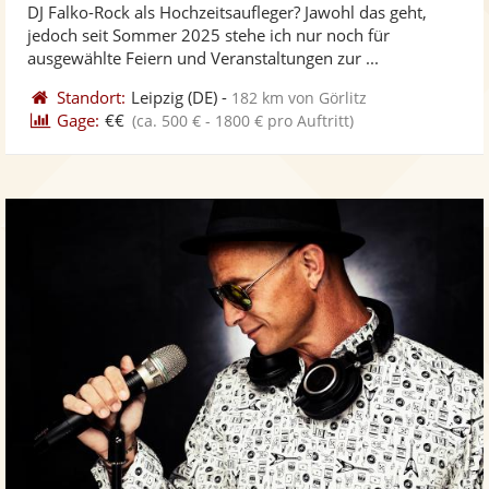
DJ Falko-Rock als Hochzeitsaufleger? Jawohl das geht,
Fotos
Vi
5
jedoch seit Sommer 2025 stehe ich nur noch für
bereit
ber
Sternen
ausgewählte Feiern und Veranstaltungen zur ...
Standort:
Leipzig
(DE)
-
182 km von Görlitz
Gage:
€€
(ca. 500 € - 1800 € pro Auftritt)