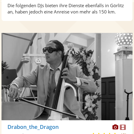
Die folgenden DJs bieten ihre Dienste ebenfalls in Görlitz
an, haben jedoch eine Anreise von mehr als 150 km.
Diese
Di
Drabon_the_Dragon
Künst
Kü