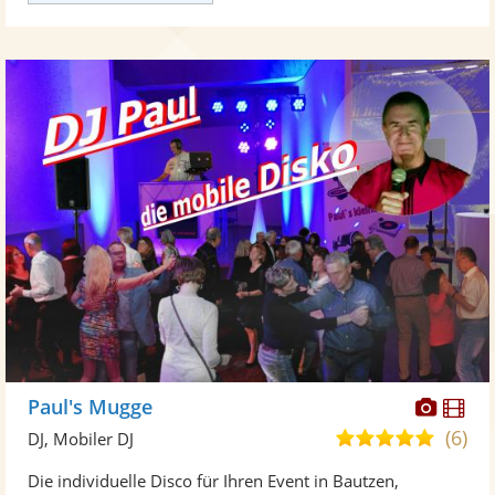
Diese
Di
Paul's Mugge
Künst
Kü
(6)
4,9
DJ, Mobiler DJ
stellt
ste
von
Die individuelle Disco für Ihren Event in Bautzen,
Fotos
Vi
5