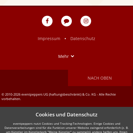
eventpeppers
Blog
eventpeppers
auf
auf
Facebook
Instagram
•
Impressum
Datenschutz
Show
Mehr
NACH OBEN
© 2010-2026 eventpeppers UG (haftungsbeschränkt) & Co. KG - Alle Rechte
vorbehalten.
Cookies und Datenschutz
eventpeppers nutzt Cookies und Tracking-Technologien. Einige Cookies und
Datenverarbeitungen sind für die Funktion unserer Website zwingend erforderlich (z. B.
um Künstler im Künstlerkorb "Meine Künstler" zu sammeln), andere helfen uns, Ihnen