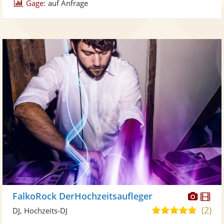
Gage:
auf Anfrage
Diese
Di
FalkoRock DerHochzeitsaufleger
Künst
Kü
(2)
5,0
DJ, Hochzeits-DJ
stellt
ste
von