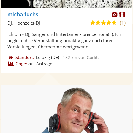
Diese
Di
micha fuchs
Künst
Kü
(1)
5,0
DJ, Hochzeits-DJ
stellt
ste
von
Ich bin - DJ, Sänger und Entertainer - una persona! :). Ich
Fotos
Vi
5
begleite ihre Veranstaltung proaktiv ganz nach Ihren
bereit
ber
Sternen
Vorstellungen, übernehme wortgewandt ...
Standort:
Leipzig
(DE)
-
182 km von Görlitz
Gage:
auf Anfrage