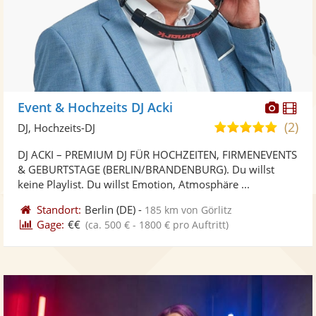
Diese
Di
Event & Hochzeits DJ Acki
Künst
Kü
(2)
4,8
DJ, Hochzeits-DJ
stellt
ste
von
DJ ACKI – PREMIUM DJ FÜR HOCHZEITEN, FIRMENEVENTS
Fotos
Vi
5
& GEBURTSTAGE (BERLIN/BRANDENBURG). Du willst
bereit
ber
Sternen
keine Playlist. Du willst Emotion, Atmosphäre ...
Standort:
Berlin
(DE)
-
185 km von Görlitz
Gage:
€€
(ca. 500 € - 1800 € pro Auftritt)