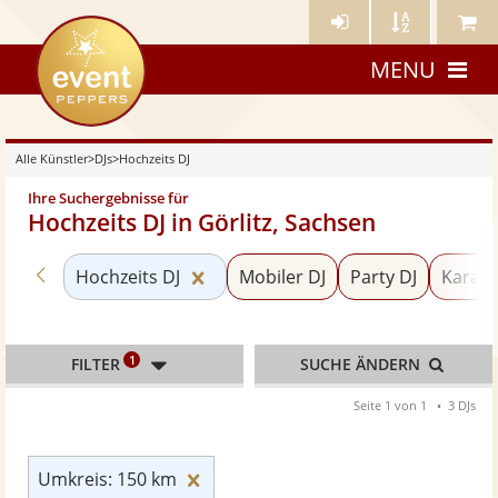
Künstler-
Künstler
Meine
eventpeppers
Login
A-
Künstle
MENU
Z
Alle Künstler
>
DJs
>
Hochzeits DJ
Ihre Suchergebnisse für
Hochzeits DJ in Görlitz, Sachsen
Zurück zu «DJs»
Kategorie «Hochzeits DJ» zurücks
Hochzeits DJ
Mobiler DJ
Party DJ
Karaok
1
FILTER
SUCHE ÄNDERN
Seite 1 von 1
3 DJs
Umkreis: 150 km zurücksetzen
Umkreis: 150 km