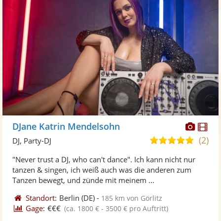
Diese
Di
DJane Katrin Mendelsohn
Künst
Kü
(2)
5,0
DJ, Party-DJ
stellt
ste
von
"Never trust a DJ, who can't dance". Ich kann nicht nur
Fotos
Vi
5
tanzen & singen, ich weiß auch was die anderen zum
bereit
ber
Sternen
Tanzen bewegt, und zünde mit meinem ...
Standort:
Berlin
(DE)
-
185 km von Görlitz
Gage:
€€€
(ca. 1800 € - 3500 € pro Auftritt)