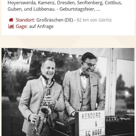
Hoyerswerda, Kamenz, Dresden, Senftenberg, Cottbus,
bereit
ber
Sternen
Guben, und Lübbenau. - Geburtstagsfeier, ...
Standort:
Großräschen
(DE)
-
82 km von Görlitz
Gage:
auf Anfrage