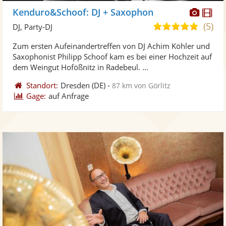
Diese
Di
Kenduro&Schoof: DJ + Saxophon
Künst
Kü
(5)
5,0
DJ, Party-DJ
stellt
ste
von
Zum ersten Aufeinandertreffen von DJ Achim Köhler und
Fotos
Vi
5
Saxophonist Philipp Schoof kam es bei einer Hochzeit auf
bereit
ber
Sternen
dem Weingut Hofößnitz in Radebeul. ...
Standort:
Dresden
(DE)
-
87 km von Görlitz
Gage:
auf Anfrage