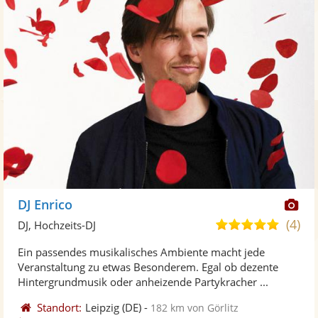
Di
DJ Enrico
Kü
(4)
4,9
DJ, Hochzeits-DJ
ste
von
Ein passendes musikalisches Ambiente macht jede
Fo
5
Veranstaltung zu etwas Besonderem. Egal ob dezente
ber
Sternen
Hintergrundmusik oder anheizende Partykracher ...
Standort:
Leipzig
(DE)
-
182 km von Görlitz