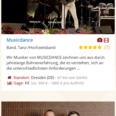
Diese
Di
Musicdance
Künst
Kü
(7)
5,0
Band, Tanz-/Hochzeitsband
stellt
ste
von
Wir Musiker von MUSICDANCE zeichnen uns aus durch
Fotos
Vi
5
jahrelange Bühnenerfahrung, die es verstehen, sich an
bereit
ber
Sternen
die unterschiedlichsten Anforderungen ...
Standort:
Dresden
(DE)
-
87 km von Görlitz
Gage:
€€
(ca. 500 € - 1800 € pro Auftritt)