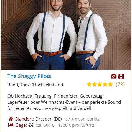
Diese
Di
The Shaggy Pilots
Künst
Kü
(73)
5,0
Band, Tanz-/Hochzeitsband
stellt
ste
von
Ob Hochzeit, Trauung, Firmenfeier, Geburtstag,
Fotos
Vi
5
Lagerfeuer oder Weihnachts-Event – der perfekte Sound
bereit
ber
Sternen
für jeden Anlass. Live gespielt, individuell ...
Standort:
Dresden
(DE)
-
87 km von Görlitz
Gage:
€€
(ca. 500 € - 1800 € pro Auftritt)