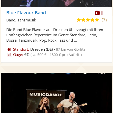
Diese
Di
Blue Flavour Band
Künst
Kü
(7)
5,0
Band, Tanzmusik
stellt
ste
von
Die Band Blue Flavour aus Dresden überzeugt mit Ihrem
Fotos
Vi
5
umfangreichen Repertoire im Genre Standard, Latin,
bereit
ber
Sternen
Bossa, Tanzmusik, Pop, Rock, Jazz und ...
Standort:
Dresden
(DE)
-
87 km von Görlitz
Gage:
€€
(ca. 500 € - 1800 € pro Auftritt)