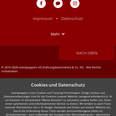
eventpeppers
Blog
eventpeppers
auf
auf
Facebook
Instagram
•
Impressum
Datenschutz
Show
Mehr
NACH OBEN
© 2010-2026 eventpeppers UG (haftungsbeschränkt) & Co. KG - Alle Rechte
vorbehalten.
Cookies und Datenschutz
eventpeppers nutzt Cookies und Tracking-Technologien. Einige Cookies und
Datenverarbeitungen sind für die Funktion unserer Website zwingend erforderlich (z. B.
um Künstler im Künstlerkorb "Meine Künstler" zu sammeln), andere helfen uns, Ihnen
einen optimierten und individualisierten Service zu bieten. Wir binden so auch Tools
externer Dienstleister wie z. B. Google, Facebook und Vimeo auf unserer Website ein.
Durch die Einbindung dieser Tools werden personenbezogene Daten an
Drittplattformen - auch außerhalb des Europäischen Wirtschaftsraums - übermittelt