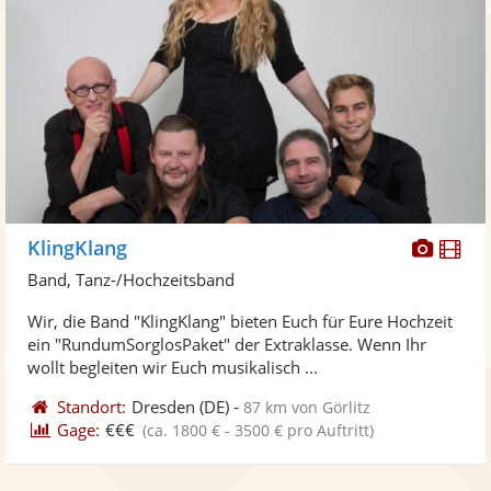
Diese
Di
KlingKlang
Künst
Kü
Band, Tanz-/Hochzeitsband
stellt
ste
Wir, die Band "KlingKlang" bieten Euch für Eure Hochzeit
Fotos
Vi
ein "RundumSorglosPaket" der Extraklasse. Wenn Ihr
bereit
ber
wollt begleiten wir Euch musikalisch ...
Standort:
Dresden
(DE)
-
87 km von Görlitz
Gage:
€€€
(ca. 1800 € - 3500 € pro Auftritt)