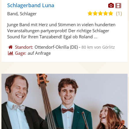
Diese
Di
Schlagerband Luna
Künst
Kü
(1)
5,0
Band, Schlager
stellt
ste
von
Junge Band mit Herz und Stimmen in vielen hunderten
Fotos
Vi
5
Veranstaltungen partyerprobt! Der richtige Schlager
bereit
ber
Sternen
Sound für Ihren Tanzabend! Egal ob Roland ...
Standort:
Ottendorf-Okrilla
(DE)
-
80 km von Görlitz
Gage:
auf Anfrage