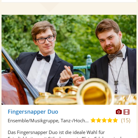
Diese
Di
Fingersnapper Duo
Künst
Kü
(15)
5,0
Ensemble/Musikgruppe, Tanz-/Hochzeitsband
stellt
ste
von
Das Fingersnapper Duo ist die ideale Wahl für
Fotos
Vi
5