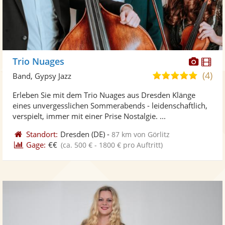
Diese
Di
Trio Nuages
Künst
Kü
(4)
5,0
Band, Gypsy Jazz
stellt
ste
von
Erleben Sie mit dem Trio Nuages aus Dresden Klänge
Fotos
Vi
5
eines unvergesslichen Sommerabends - leidenschaftlich,
bereit
ber
Sternen
verspielt, immer mit einer Prise Nostalgie. ...
Standort:
Dresden
(DE)
-
87 km von Görlitz
Gage:
€€
(ca. 500 € - 1800 € pro Auftritt)