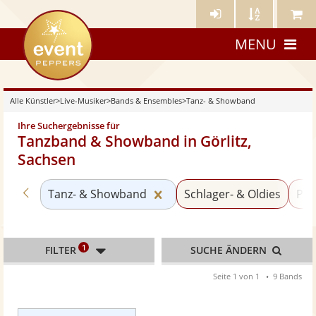
Künstler-
Künstler
Meine
eventpeppers
Login
A-
Künstle
MENU
Z
Alle Künstler
>
Live-Musiker
>
Bands & Ensembles
>
Tanz- & Showband
Ihre Suchergebnisse für
Tanzband & Showband in Görlitz,
Sachsen
Zurück zu «Bands & Ensembles»
Kategorie «Tanz- & Showba
Tanz- & Showband
Schlager- & Oldies
Par
1
FILTER
SUCHE ÄNDERN
Seite 1 von 1
9 Bands