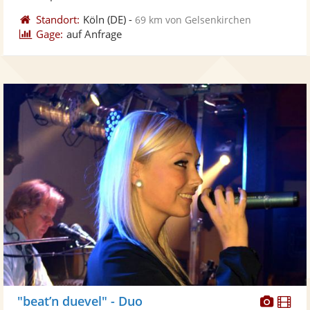
Standort:
Köln
(DE)
-
69 km von Gelsenkirchen
Gage:
auf Anfrage
Diese
Di
"beat’n duevel" - Duo