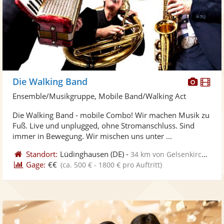
Diese
Di
Die Walking Band
Künst
Kü
Ensemble/Musikgruppe, Mobile Band/Walking Act
stellt
ste
Die Walking Band - mobile Combo! Wir machen Musik zu
Fotos
Vi
Fuß. Live und unplugged, ohne Stromanschluss. Sind
bereit
ber
immer in Bewegung. Wir mischen uns unter ...
Standort:
Lüdinghausen
(DE)
-
34 km von Gelsenkirchen
Gage:
€€
(ca. 500 € - 1800 € pro Auftritt)