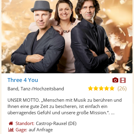
Diese
Di
Three 4 You
Künst
Kü
(26)
5,0
Band, Tanz-/Hochzeitsband
stellt
ste
von
UNSER MOTTO. „Menschen mit Musik zu berühren und
Fotos
Vi
5
Ihnen eine gute Zeit zu bescheren, ist einfach ein
bereit
ber
Sternen
überragendes Gefühl und unsere große Mission.“. ...
Standort:
Castrop-Rauxel
(DE)
Gage:
auf Anfrage