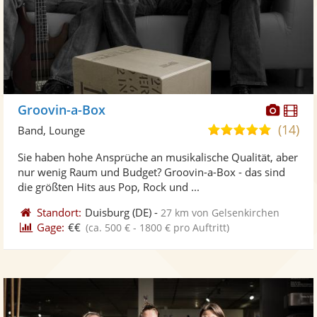
Diese
Di
Groovin-a-Box
Künst
Kü
(14)
5,0
Band, Lounge
stellt
ste
von
Sie haben hohe Ansprüche an musikalische Qualität, aber
Fotos
Vi
5
nur wenig Raum und Budget? Groovin-a-Box - das sind
bereit
ber
Sternen
die größten Hits aus Pop, Rock und ...
Standort:
Duisburg
(DE)
-
27 km von Gelsenkirchen
Gage:
€€
(ca. 500 € - 1800 € pro Auftritt)