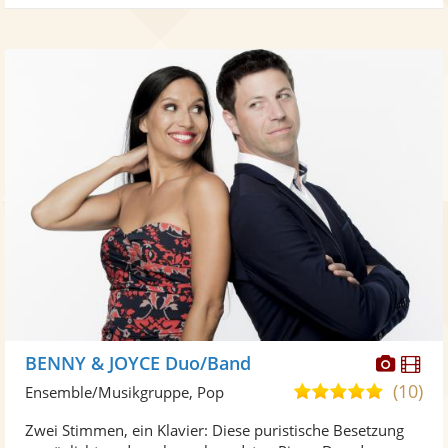
Diese
Di
BENNY & JOYCE Duo/Band
Künst
Kü
(10)
5,0
Ensemble/Musikgruppe, Pop
stellt
ste
von
Zwei Stimmen, ein Klavier: Diese puristische Besetzung
Fotos
Vi
5