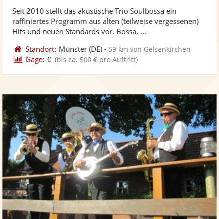
stellt
ste
von
Seit 2010 stellt das akustische Trio Soulbossa ein
Fotos
Vi
5
raffiniertes Programm aus alten (teilweise vergessenen)
bereit
ber
Sternen
Hits und neuen Standards vor. Bossa, ...
Standort:
Münster
(DE)
-
59 km von Gelsenkirchen
Gage:
€
(bis ca. 500 € pro Auftritt)