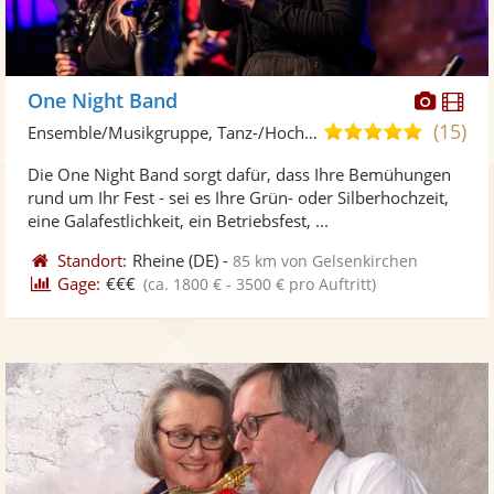
Diese
Di
One Night Band
Künst
Kü
(15)
4,9
Ensemble/Musikgruppe, Tanz-/Hochzeitsband
stellt
ste
von
Die One Night Band sorgt dafür, dass Ihre Bemühungen
Fotos
Vi
5
rund um Ihr Fest - sei es Ihre Grün- oder Silberhochzeit,
bereit
ber
Sternen
eine Galafestlichkeit, ein Betriebsfest, ...
Standort:
Rheine
(DE)
-
85 km von Gelsenkirchen
Gage:
€€€
(ca. 1800 € - 3500 € pro Auftritt)