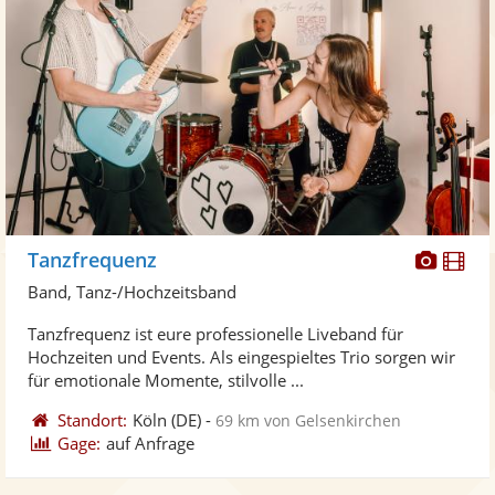
Diese
Di
Tanzfrequenz
Künst
Kü
Band, Tanz-/Hochzeitsband
stellt
ste
Tanzfrequenz ist eure professionelle Liveband für
Fotos
Vi
Hochzeiten und Events. Als eingespieltes Trio sorgen wir
bereit
ber
für emotionale Momente, stilvolle ...
Standort:
Köln
(DE)
-
69 km von Gelsenkirchen
Gage:
auf Anfrage