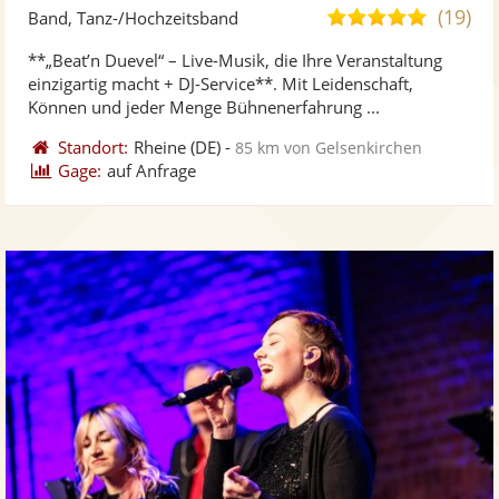
Künst
Kü
(19)
5,0
Band, Tanz-/Hochzeitsband
stellt
ste
von
**„Beat’n Duevel“ – Live-Musik, die Ihre Veranstaltung
Fotos
Vi
5
einzigartig macht + DJ-Service**. Mit Leidenschaft,
bereit
ber
Sternen
Können und jeder Menge Bühnenerfahrung ...
Standort:
Rheine
(DE)
-
85 km von Gelsenkirchen
Gage:
auf Anfrage