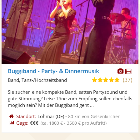
Diese
Di
Buggiband - Party- & Dinnermusik
Künst
Kü
(37)
4,9
Band, Tanz-/Hochzeitsband
stellt
ste
von
Sie suchen eine kompakte Band, satten Partysound und
Fotos
Vi
5
gute Stimmung? Leise Töne zum Empfang sollen ebenfalls
bereit
ber
Sternen
möglich sein? Mit der Buggiband geht ...
Standort:
Lohmar
(DE)
-
80 km von Gelsenkirchen
Gage:
€€€
(ca. 1800 € - 3500 € pro Auftritt)