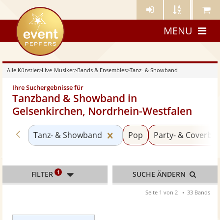
Künstler-
Künstler
Meine
eventpeppers
Login
A-
Künstle
MENU
Z
Alle Künstler
>
Live-Musiker
>
Bands & Ensembles
>
Tanz- & Showband
Ihre Suchergebnisse für
Tanzband & Showband in
Gelsenkirchen, Nordrhein-Westfalen
Zurück zu «Bands & Ensembles»
Kategorie «Tanz- & Showba
Tanz- & Showband
Pop
Party- & Coverba
1
FILTER
SUCHE ÄNDERN
Seite 1 von 2
33 Bands