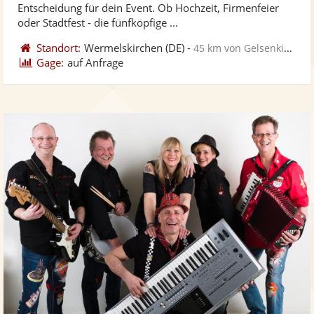
Entscheidung für dein Event. Ob Hochzeit, Firmenfeier
bereit
ber
oder Stadtfest - die fünfköpfige ...
Standort:
Wermelskirchen
(DE)
-
45 km von Gelsenkirchen
Gage:
auf Anfrage