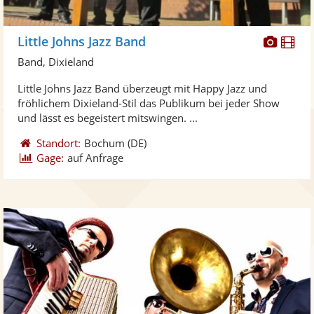
Diese
Di
Little Johns Jazz Band
Künst
Kü
Band, Dixieland
stellt
ste
Little Johns Jazz Band überzeugt mit Happy Jazz und
Fotos
Vi
fröhlichem Dixieland-Stil das Publikum bei jeder Show
bereit
ber
und lässt es begeistert mitswingen. ...
Standort:
Bochum
(DE)
Gage:
auf Anfrage