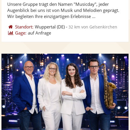
Unsere Gruppe trägt den Namen "Musicday", jeder
Fotos
Vi
5
Augenblick bei uns ist von Musik und Melodien geprägt.
bereit
ber
Sternen
Wir begleiten Ihre einzigartigen Erlebnisse ...
Standort:
Wuppertal
(DE)
-
32 km von Gelsenkirchen
Gage:
auf Anfrage