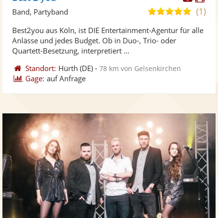
Künst
Kü
(1)
4,8
Band, Partyband
stellt
ste
von
Best2you aus Köln, ist DIE Entertainment-Agentur für alle
Fotos
Vi
5
Anlässe und jedes Budget. Ob in Duo-, Trio- oder
bereit
ber
Sternen
Quartett-Besetzung, interpretiert ...
Standort:
Hürth
(DE)
-
78 km von Gelsenkirchen
Gage:
auf Anfrage