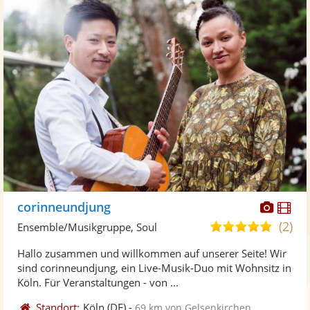
Diese
Di
corinneundjung
Künst
Kü
(2)
5,0
Ensemble/Musikgruppe, Soul
stellt
ste
von
Hallo zusammen und willkommen auf unserer Seite! Wir
Fotos
Vi
5
sind corinneundjung, ein Live-Musik-Duo mit Wohnsitz in
bereit
ber
Sternen
Köln. Für Veranstaltungen - von ...
Standort:
Köln
(DE)
-
69 km von Gelsenkirchen