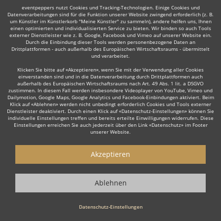
eventpeppers nutzt Cookies und Tracking-Technologien. Einige Cookies und
Datenverarbeitungen sind für die Funktion unserer Website zwingend erforderlich (z. B.
um Künstler im Künstlerkorb "Meine Künstler" zu sammeln), andere helfen uns, Ihnen
einen optimierten und individualisierten Service zu bieten. Wir binden so auch Tools
Auch interessant:
externer Dienstleister wie z. B. Google, Facebook und Vimeo auf unserer Website ein.
Durch die Einbindung dieser Tools werden personenbezogene Daten an
Drittplattformen - auch außerhalb des Europäischen Wirtschaftsraums - übermittelt
und verarbeitet.
Klicken Sie bitte auf «Akzeptieren», wenn Sie mit der Verwendung aller Cookies
Rock
Top 40
Alternative Band
Schlager- & Oldies
einverstanden sind und in die Datenverarbeitung durch Drittplattformen auch
außerhalb des Europäischen Wirtschaftsraums nach Art. 49 Abs. 1 lit. a DSGVO
zustimmen. In diesem Fall werden insbesondere Videoplayer von YouTube, Vimeo und
Dailymotion, Google Maps, Google Analytics und Facebook-Einbindungen aktiviert. Beim
Klick auf «Ablehnen» werden nicht unbedingt erforderlich Cookies und Tools externer
Dienstleister deaktiviert. Durch einen Klick auf «Datenschutz-Einstellungen» können Sie
individuelle Einstellungen treffen und bereits erteilte Einwilligungen widerrufen. Diese
Einstellungen erreichen Sie auch jederzeit über den Link «Datenschutz» im Footer
Wie funktioniert's?
unserer Website.
1. Kostenlos anfragen
Akzeptieren
Starten Sie mit dem Button 'Kostenlos anfragen' eine Anfrage an die für
Sie interessanten Bands - also z. B. bestimmte Tanzbands &
Ablehnen
Showbands. Diesen Button finden Sie auf den jeweiligen Künstler-Profil-
Seiten der Musiker.
Datenschutz-Einstellungen
2. Angebote erhalten & Details besprechen