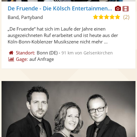
Diese
Di
De Fruende - Die Kölsch Entertainment Band
Künst
Kü
(2)
5,0
Band, Partyband
stellt
ste
von
„De Fruende“ hat sich im Laufe der Jahre einen
Fotos
Vi
5
ausgezeichneten Ruf erarbeitet und ist heute aus der
bereit
ber
Sternen
Köln-Bonn-Koblenzer Musikszene nicht mehr ...
Standort:
Bonn
(DE)
-
91 km von Gelsenkirchen
Gage:
auf Anfrage