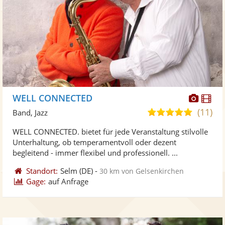
Diese
Di
WELL CONNECTED
Künst
Kü
(11)
4,9
Band, Jazz
stellt
ste
von
WELL CONNECTED. bietet für jede Veranstaltung stilvolle
Fotos
Vi
5
Unterhaltung, ob temperamentvoll oder dezent
bereit
ber
Sternen
begleitend - immer flexibel und professionell. ...
Standort:
Selm
(DE)
-
30 km von Gelsenkirchen
Gage:
auf Anfrage