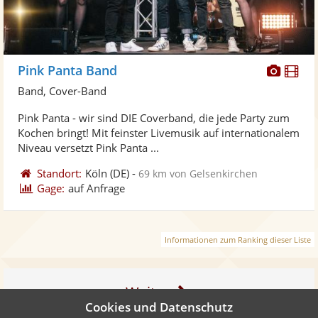
Diese
Di
Pink Panta Band
Künst
Kü
Band, Cover-Band
stellt
ste
Pink Panta - wir sind DIE Coverband, die jede Party zum
Fotos
Vi
Kochen bringt! Mit feinster Livemusik auf internationalem
bereit
ber
Niveau versetzt Pink Panta ...
Standort:
Köln
(DE)
-
69 km von Gelsenkirchen
Gage:
auf Anfrage
Informationen zum Ranking dieser Liste
Weiter
Cookies und Datenschutz