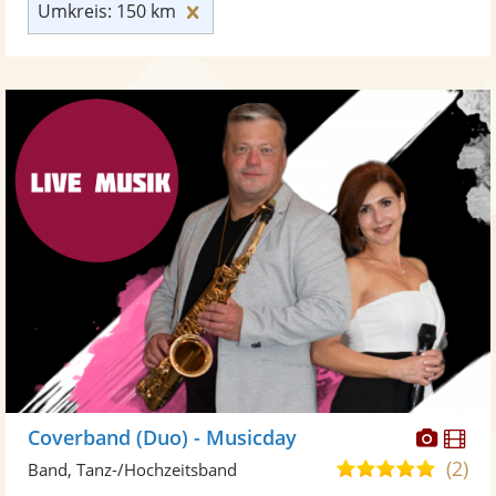
Umkreis: 150 km zurücksetzen
Umkreis: 150 km
Diese
Di
Coverband (Duo) - Musicday
Künst
Kü
(2)
5,0
Band, Tanz-/Hochzeitsband
stellt
ste
von