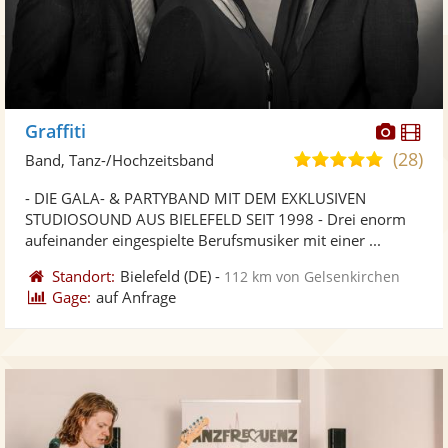
Diese
Di
Graffiti
Künst
Kü
(28)
4,9
Band, Tanz-/Hochzeitsband
stellt
ste
von
- DIE GALA- & PARTYBAND MIT DEM EXKLUSIVEN
Fotos
Vi
5
STUDIOSOUND AUS BIELEFELD SEIT 1998 - Drei enorm
bereit
ber
Sternen
aufeinander eingespielte Berufsmusiker mit einer ...
Standort:
Bielefeld
(DE)
-
112 km von Gelsenkirchen
Gage:
auf Anfrage