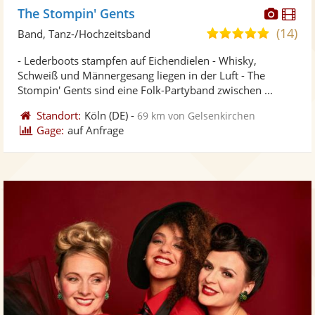
Diese
Di
The Stompin' Gents
Künst
Kü
(14)
5,0
Band, Tanz-/Hochzeitsband
stellt
ste
von
- Lederboots stampfen auf Eichendielen - Whisky,
Fotos
Vi
5
Schweiß und Männergesang liegen in der Luft - The
bereit
ber
Sternen
Stompin' Gents sind eine Folk-Partyband zwischen ...
Standort:
Köln
(DE)
-
69 km von Gelsenkirchen
Gage:
auf Anfrage