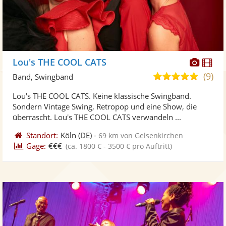
Diese
Di
Lou's THE COOL CATS
Künst
Kü
(9)
5,0
Band, Swingband
stellt
ste
von
Lou's THE COOL CATS. Keine klassische Swingband.
Fotos
Vi
5
Sondern Vintage Swing, Retropop und eine Show, die
bereit
ber
Sternen
überrascht. Lou's THE COOL CATS verwandeln ...
Standort:
Köln
(DE)
-
69 km von Gelsenkirchen
Gage:
€€€
(ca. 1800 € - 3500 € pro Auftritt)