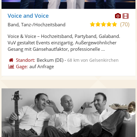
Diese
Di
Voice and Voice
Künst
Kü
(70)
5,0
Band, Tanz-/Hochzeitsband
stellt
ste
von
Voice & Voice – Hochzeitsband, Partyband, Galaband.
Fotos
Vi
5
VuV gestaltet Events einzigartig. Außergewöhnlicher
bereit
ber
Sternen
Gesang mit Gänsehautfaktor, professionelle ...
Standort:
Beckum
(DE)
-
68 km von Gelsenkirchen
Gage:
auf Anfrage