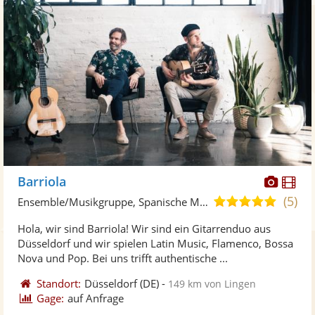
Diese
Di
Barriola
Künst
Kü
(5)
4,9
Ensemble/Musikgruppe, Spanische Musik
stellt
ste
von
Hola, wir sind Barriola! Wir sind ein Gitarrenduo aus
Fotos
Vi
5
Düsseldorf und wir spielen Latin Music, Flamenco, Bossa
bereit
ber
Sternen
Nova und Pop. Bei uns trifft authentische ...
Standort:
Düsseldorf
(DE)
-
149 km von Lingen
Gage:
auf Anfrage