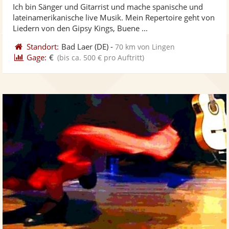
Ich bin Sänger und Gitarrist und mache spanische und
Fotos
Vi
5
lateinamerikanische live Musik. Mein Repertoire geht von
bereit
ber
Sternen
Liedern von den Gipsy Kings, Buene ...
Standort:
Bad Laer
(DE)
-
70 km von Lingen
Gage:
€
(bis ca. 500 € pro Auftritt)