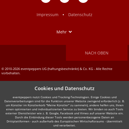
auf
auf
Facebook
Instagram
•
Impressum
Datenschutz
Show
Mehr
NACH OBEN
© 2010-2026 eventpeppers UG (haftungsbeschränkt) & Co. KG - Alle Rechte
vorbehalten.
Cookies und Datenschutz
eventpeppers nutzt Cookies und Tracking-Technologien. Einige Cookies und
Datenverarbeitungen sind für die Funktion unserer Website zwingend erforderlich (z. B.
um Künstler im Künstlerkorb "Meine Künstler" zu sammeln), andere helfen uns, Ihnen
einen optimierten und individualisierten Service zu bieten. Wir binden so auch Tools
externer Dienstleister wie z. B. Google, Facebook und Vimeo auf unserer Website ein.
Durch die Einbindung dieser Tools werden personenbezogene Daten an
Drittplattformen - auch außerhalb des Europäischen Wirtschaftsraums - übermittelt
und verarbeitet.