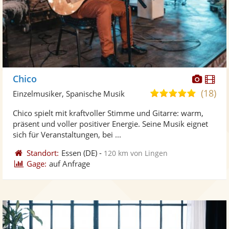
Diese
Di
Chico
Künst
Kü
(18)
5,0
Einzelmusiker, Spanische Musik
stellt
ste
von
Chico spielt mit kraftvoller Stimme und Gitarre: warm,
Fotos
Vi
5
präsent und voller positiver Energie. Seine Musik eignet
bereit
ber
Sternen
sich für Veranstaltungen, bei ...
Standort:
Essen
(DE)
-
120 km von Lingen
Gage:
auf Anfrage