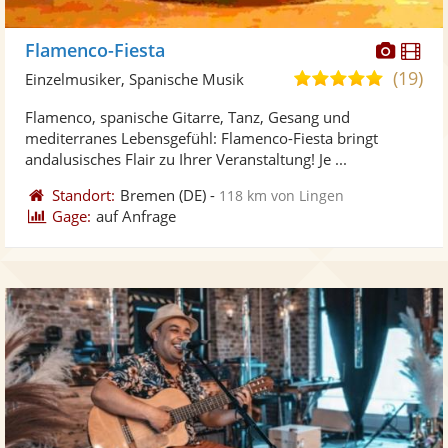
Diese
Di
Flamenco-Fiesta
Künst
Kü
(19)
5,0
Einzelmusiker, Spanische Musik
stellt
ste
von
Flamenco, spanische Gitarre, Tanz, Gesang und
Fotos
Vi
5
mediterranes Lebensgefühl: Flamenco-Fiesta bringt
bereit
ber
Sternen
andalusisches Flair zu Ihrer Veranstaltung! Je ...
Standort:
Bremen
(DE)
-
118 km von Lingen
Gage:
auf Anfrage