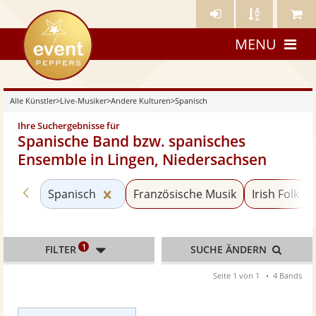
Künstler-
Künstler
Meine
eventpeppers
Login
A-
Künstle
MENU
Z
Alle Künstler
>
Live-Musiker
>
Andere Kulturen
>
Spanisch
Ihre Suchergebnisse für
Spanische Band bzw. spanisches
Ensemble in Lingen, Niedersachsen
Zurück zu «Andere Kulturen»
Kategorie «Spanisch» zurücksetzen
Spanisch
Französische Musik
Irish Folk
1
FILTER
SUCHE ÄNDERN
Seite 1 von 1
4 Bands