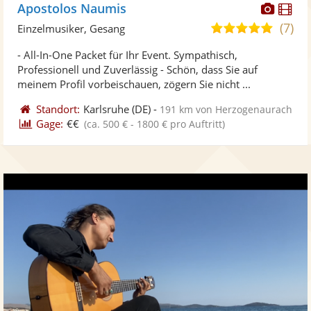
Diese
Di
Apostolos Naumis
Künst
Kü
(7)
5,0
Einzelmusiker, Gesang
stellt
ste
von
- All-In-One Packet für Ihr Event. Sympathisch,
Fotos
Vi
5
Professionell und Zuverlässig - Schön, dass Sie auf
bereit
ber
Sternen
meinem Profil vorbeischauen, zögern Sie nicht ...
Standort:
Karlsruhe
(DE)
-
191 km von Herzogenaurach
Gage:
€€
(ca. 500 € - 1800 € pro Auftritt)