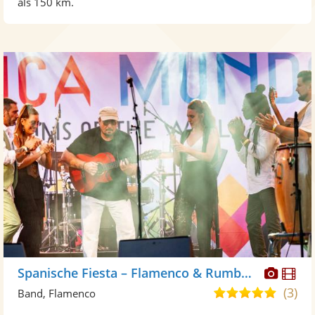
als 150 km.
Diese
Di
Spanische Fiesta – Flamenco & Rumba Live-Show
Künst
Kü
(3)
5,0
Band, Flamenco
stellt
ste
von