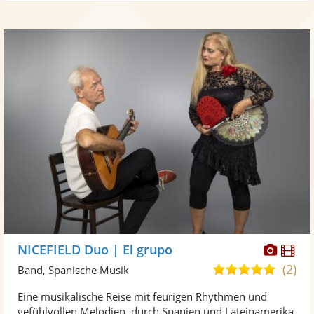
Diese
Di
NICEFIELD Duo | El grupo
Künst
Kü
(2)
4,8
Band, Spanische Musik
stellt
ste
von
Eine musikalische Reise mit feurigen Rhythmen und
Fotos
Vi
5
gefühlvollen Melodien, durch Spanien und Lateinamerika.