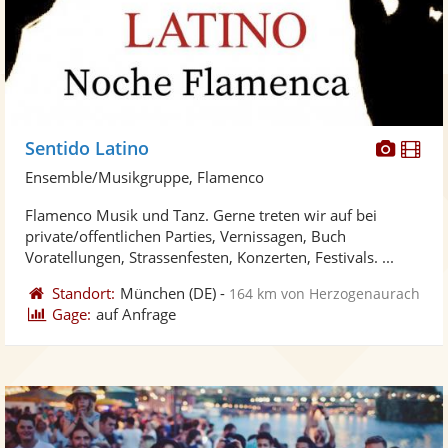
Diese
Di
Sentido Latino
Künst
Kü
Ensemble/Musikgruppe, Flamenco
stellt
ste
Flamenco Musik und Tanz. Gerne treten wir auf bei
Fotos
Vi
private/offentlichen Parties, Vernissagen, Buch
bereit
ber
Voratellungen, Strassenfesten, Konzerten, Festivals. ...
Standort:
München
(DE)
-
164 km von Herzogenaurach
Gage:
auf Anfrage