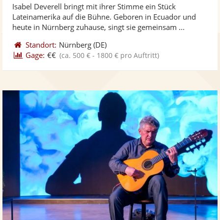
Isabel Deverell bringt mit ihrer Stimme ein Stück
Fotos
Vi
Lateinamerika auf die Bühne. Geboren in Ecuador und
bereit
ber
heute in Nürnberg zuhause, singt sie gemeinsam ...
Standort:
Nürnberg
(DE)
Gage:
€€
(ca. 500 € - 1800 € pro Auftritt)