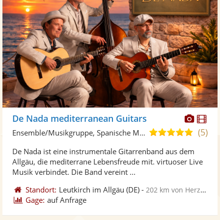
Diese
Di
De Nada mediterranean Guitars
Künst
Kü
(5)
5,0
Ensemble/Musikgruppe, Spanische Musik
stellt
ste
von
De Nada ist eine instrumentale Gitarrenband aus dem
Fotos
Vi
5
Allgäu, die mediterrane Lebensfreude mit. virtuoser Live
bereit
ber
Sternen
Musik verbindet. Die Band vereint ...
Standort:
Leutkirch im Allgäu
(DE)
-
202 km von Herzogenaurach
Gage:
auf Anfrage