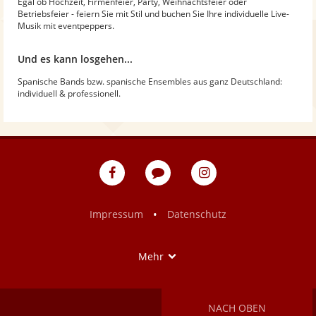
Egal ob Hochzeit, Firmenfeier, Party, Weihnachtsfeier oder
Betriebsfeier - feiern Sie mit Stil und buchen Sie Ihre individuelle Live-
Musik mit eventpeppers.
Und es kann losgehen...
Spanische Bands bzw. spanische Ensembles aus ganz Deutschland:
individuell & professionell.
eventpeppers
Blog
eventpeppers
auf
auf
Facebook
Instagram
•
Impressum
Datenschutz
Show
Mehr
NACH OBEN