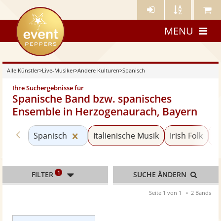
Künstler-
Künstler
Meine
eventpeppers
Login
A-
Künstle
MENU
Z
Alle Künstler
>
Live-Musiker
>
Andere Kulturen
>
Spanisch
Ihre Suchergebnisse für
Spanische Band bzw. spanisches
Ensemble in Herzogenaurach, Bayern
Zurück zu «Andere Kulturen»
Kategorie «Spanisch» zurücksetzen
Spanisch
Italienische Musik
Irish Folk
F
1
FILTER
SUCHE ÄNDERN
Seite 1 von 1
2 Bands