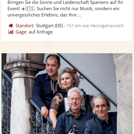
Bringen Sie die Sonne und Leidenschaft Spaniens auf Ihr
Fotos
Vi
5
Event! ☀️🇪🇸. Suchen Sie nicht nur Musik, sondern ein
bereit
ber
Sternen
unvergessliches Erlebnis, das Ihre ...
Standort:
Stuttgart
(DE)
-
151 km von Herzogenaurach
Gage:
auf Anfrage