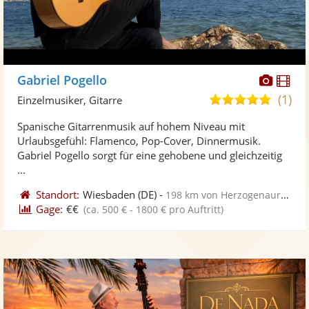
Diese
Di
Gabriel Pogello
Künst
Kü
(1)
5,0
Einzelmusiker, Gitarre
stellt
ste
von
Spanische Gitarrenmusik auf hohem Niveau mit
Fotos
Vi
5
Urlaubsgefühl: Flamenco, Pop-Cover, Dinnermusik.
bereit
ber
Sternen
Gabriel Pogello sorgt für eine gehobene und gleichzeitig
...
Standort:
Wiesbaden
(DE)
-
198 km von Herzogenaurach
Gage:
€€
(ca. 500 € - 1800 € pro Auftritt)