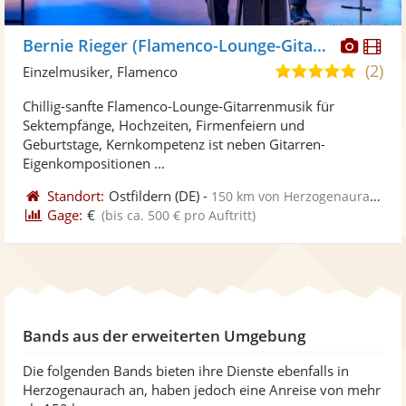
Diese
Di
Bernie Rieger (Flamenco-Lounge-Gitarre)
Künst
Kü
(2)
5,0
Einzelmusiker, Flamenco
stellt
ste
von
Chillig-sanfte Flamenco-Lounge-Gitarrenmusik für
Fotos
Vi
5
Sektempfänge, Hochzeiten, Firmenfeiern und
bereit
ber
Sternen
Geburtstage, Kernkompetenz ist neben Gitarren-
Eigenkompositionen ...
Standort:
Ostfildern
(DE)
-
150 km von Herzogenaurach
Gage:
€
(bis ca. 500 € pro Auftritt)
Bands aus der erweiterten Umgebung
Die folgenden Bands bieten ihre Dienste ebenfalls in
Herzogenaurach an, haben jedoch eine Anreise von mehr