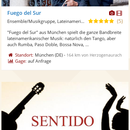
Diese
Di
Fuego del Sur
Künst
Kü
(5)
4,9
Ensemble/Musikgruppe, Lateinamerikanische Musik
stellt
ste
von
"Fuego del Sur" aus München spielt die ganze Bandbreite
Fotos
Vi
5
lateinamerikanischer Musik: natürlich den Tango, aber
bereit
ber
Sternen
auch Rumba, Paso Doble, Bossa Nova, ...
Standort:
München
(DE)
-
164 km von Herzogenaurach
Gage:
auf Anfrage