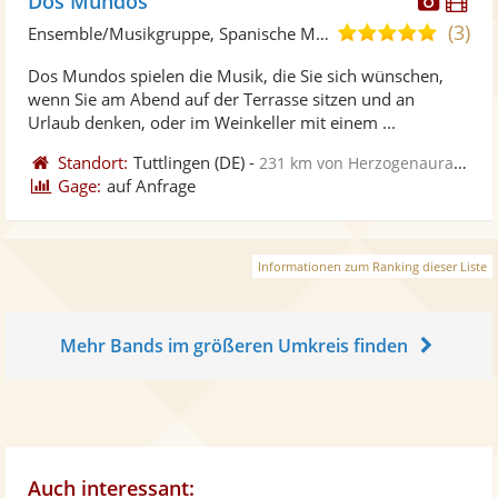
Dos Mundos
Künst
Kü
(3)
5,0
Ensemble/Musikgruppe, Spanische Musik
stellt
ste
von
Dos Mundos spielen die Musik, die Sie sich wünschen,
Fotos
Vi
5
wenn Sie am Abend auf der Terrasse sitzen und an
bereit
ber
Sternen
Urlaub denken, oder im Weinkeller mit einem ...
Standort:
Tuttlingen
(DE)
-
231 km von Herzogenaurach
Gage:
auf Anfrage
Informationen zum Ranking dieser Liste
Mehr Bands im größeren Umkreis finden
Auch interessant: