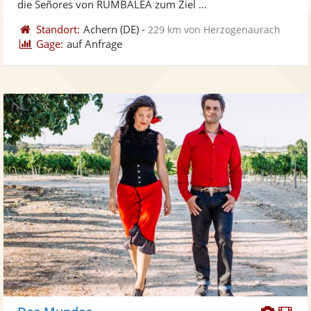
die Señores von RUMBALEA zum Ziel ...
Standort:
Achern
(DE)
-
229 km von Herzogenaurach
Gage:
auf Anfrage
Diese
Di