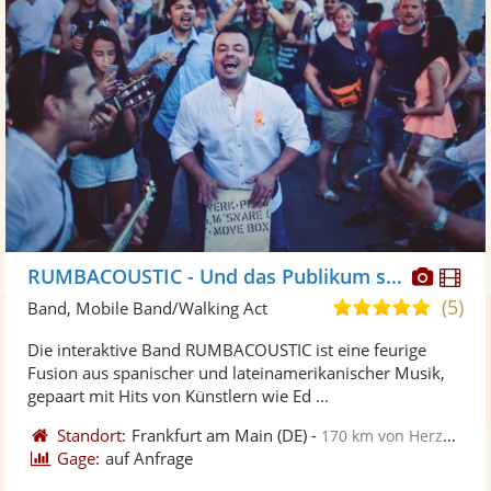
Diese
Di
RUMBACOUSTIC - Und das Publikum spielt mit!
Künst
Kü
(5)
5,0
Band, Mobile Band/Walking Act
stellt
ste
von
Die interaktive Band RUMBACOUSTIC ist eine feurige
Fotos
Vi
5
Fusion aus spanischer und lateinamerikanischer Musik,
bereit
ber
Sternen
gepaart mit Hits von Künstlern wie Ed ...
Standort:
Frankfurt am Main
(DE)
-
170 km von Herzogenaurach
Gage:
auf Anfrage