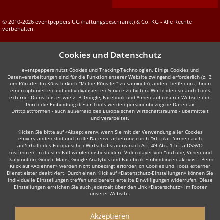
© 2010-2026 eventpeppers UG (haftungsbeschränkt) & Co. KG - Alle Rechte
vorbehalten.
Cookies und Datenschutz
eventpeppers nutzt Cookies und Tracking-Technologien. Einige Cookies und
Datenverarbeitungen sind für die Funktion unserer Website zwingend erforderlich (z. B.
um Künstler im Künstlerkorb "Meine Künstler" zu sammeln), andere helfen uns, Ihnen
einen optimierten und individualisierten Service zu bieten. Wir binden so auch Tools
externer Dienstleister wie z. B. Google, Facebook und Vimeo auf unserer Website ein.
Durch die Einbindung dieser Tools werden personenbezogene Daten an
Drittplattformen - auch außerhalb des Europäischen Wirtschaftsraums - übermittelt
und verarbeitet.
Klicken Sie bitte auf «Akzeptieren», wenn Sie mit der Verwendung aller Cookies
einverstanden sind und in die Datenverarbeitung durch Drittplattformen auch
außerhalb des Europäischen Wirtschaftsraums nach Art. 49 Abs. 1 lit. a DSGVO
zustimmen. In diesem Fall werden insbesondere Videoplayer von YouTube, Vimeo und
Dailymotion, Google Maps, Google Analytics und Facebook-Einbindungen aktiviert. Beim
Klick auf «Ablehnen» werden nicht unbedingt erforderlich Cookies und Tools externer
Dienstleister deaktiviert. Durch einen Klick auf «Datenschutz-Einstellungen» können Sie
individuelle Einstellungen treffen und bereits erteilte Einwilligungen widerrufen. Diese
Einstellungen erreichen Sie auch jederzeit über den Link «Datenschutz» im Footer
unserer Website.
Akzeptieren