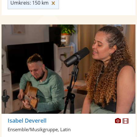
Umkreis: 150 km zurücksetzen
Umkreis: 150 km
Diese
Di
Isabel Deverell
Künst
Kü
Ensemble/Musikgruppe, Latin
stellt
ste