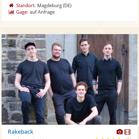
Standort:
Magdeburg
(DE)
Gage:
auf Anfrage
Diese
Di
Rakeback
Künst
Kü