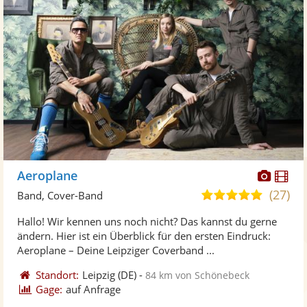
Diese
Di
Aeroplane
Künst
Kü
(27)
5,0
Band, Cover-Band
stellt
ste
von
Hallo! Wir kennen uns noch nicht? Das kannst du gerne
Fotos
Vi
5
ändern. Hier ist ein Überblick für den ersten Eindruck:
bereit
ber
Sternen
Aeroplane – Deine Leipziger Coverband ...
Standort:
Leipzig
(DE)
-
84 km von Schönebeck
Gage:
auf Anfrage