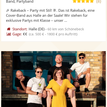
(8)
5,0
Band, Partyband
stellt
ste
von
🎉 Rakeback – Party mit Stil! 🥂. Das ist Rakeback, eine
Fotos
Vi
5
Cover-Band aus Halle an der Saale! Wir stehen für
bereit
ber
Sternen
exklusive Partys mit Klasse – unser ...
Standort:
Halle
(DE)
-
60 km von Schönebeck
Gage:
€€
(ca. 500 € - 1800 € pro Auftritt)