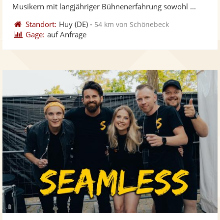
bereit
ber
Sternen
Musikern mit langjähriger Bühnenerfahrung sowohl ...
Standort:
Huy
(DE)
-
54 km von Schönebeck
Gage:
auf Anfrage