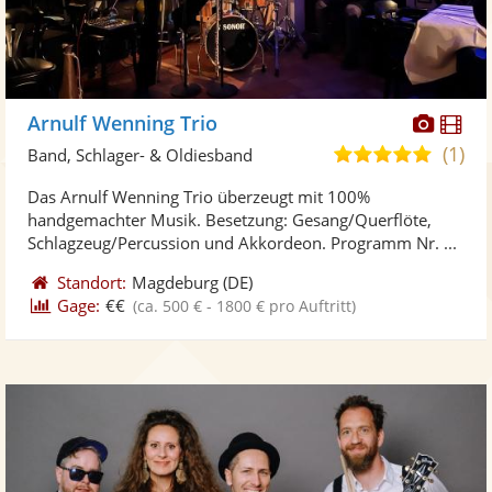
Diese
Di
Arnulf Wenning Trio
Künst
Kü
(1)
5,0
Band, Schlager- & Oldiesband
stellt
ste
von
Das Arnulf Wenning Trio überzeugt mit 100%
Fotos
Vi
5
handgemachter Musik. Besetzung: Gesang/Querflöte,
bereit
ber
Sternen
Schlagzeug/Percussion und Akkordeon. Programm Nr. ...
Standort:
Magdeburg
(DE)
Gage:
€€
(ca. 500 € - 1800 € pro Auftritt)