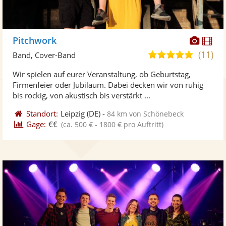
Diese
Di
Pitchwork
Künst
Kü
(11)
5,0
Band, Cover-Band
stellt
ste
von
Wir spielen auf eurer Veranstaltung, ob Geburtstag,
Fotos
Vi
5
Firmenfeier oder Jubiläum. Dabei decken wir von ruhig
bereit
ber
Sternen
bis rockig, von akustisch bis verstärkt ...
Standort:
Leipzig
(DE)
-
84 km von Schönebeck
Gage:
€€
(ca. 500 € - 1800 € pro Auftritt)