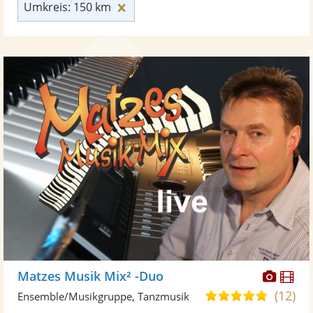
Umkreis: 150 km zurücksetzen
Umkreis: 150 km
Diese
Di
Matzes Musik Mix² -Duo
Künst
Kü
(12)
4,9
Ensemble/Musikgruppe, Tanzmusik
stellt
ste
von