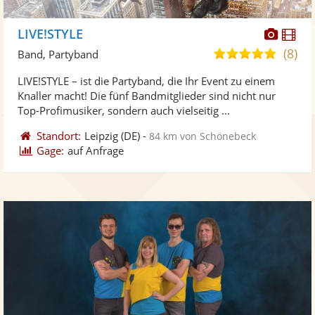
Diese
Di
LIVE!STYLE
Künst
Kü
(8)
4,9
Band, Partyband
stellt
ste
von
LIVE!STYLE – ist die Partyband, die Ihr Event zu einem
Fotos
Vi
5
Knaller macht! Die fünf Bandmitglieder sind nicht nur
bereit
ber
Sternen
Top-Profimusiker, sondern auch vielseitig ...
Standort:
Leipzig
(DE)
-
84 km von Schönebeck
Gage:
auf Anfrage