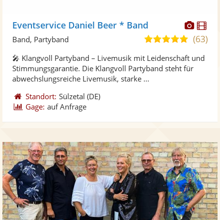
Diese
Di
Eventservice Daniel Beer * Band
Künst
Kü
(63)
4,9
Band, Partyband
stellt
ste
von
🎤 Klangvoll Partyband – Livemusik mit Leidenschaft und
Fotos
Vi
5
Stimmungsgarantie. Die Klangvoll Partyband steht für
bereit
ber
Sternen
abwechslungsreiche Livemusik, starke ...
Standort:
Sülzetal
(DE)
Gage:
auf Anfrage