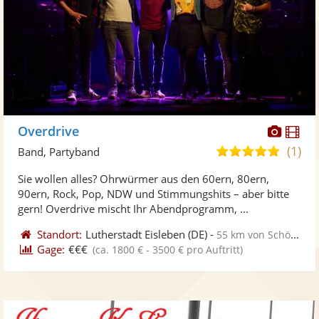
Diese
Di
Overdrive
Künst
Kü
(1)
4,8
Band, Partyband
stellt
ste
von
Sie wollen alles? Ohrwürmer aus den 60ern, 80ern,
Fotos
Vi
5
90ern, Rock, Pop, NDW und Stimmungshits – aber bitte
bereit
ber
Sternen
gern! Overdrive mischt Ihr Abendprogramm, ...
Standort:
Lutherstadt Eisleben
(DE)
-
55 km von Schönebeck
Gage:
€€€
(ca. 1800 € - 3500 € pro Auftritt)