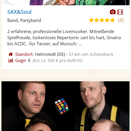
Diese
Di
SAX&Soul
Künst
Kü
(4)
4,9
Band, Partyband
stellt
ste
von
2 erfahrene, professionelle Livemusiker. Mitreißende
Fotos
Vi
5
Spielfreude, lückenloses Repertoire: zart bis hart, Sinatra
bereit
ber
Sternen
bis ACDC. -für Tänzer: auf Wunsch: ...
Standort:
Helmstedt
(DE)
-
57 km von Schönebeck
Gage:
€
(bis ca. 500 € pro Auftritt)