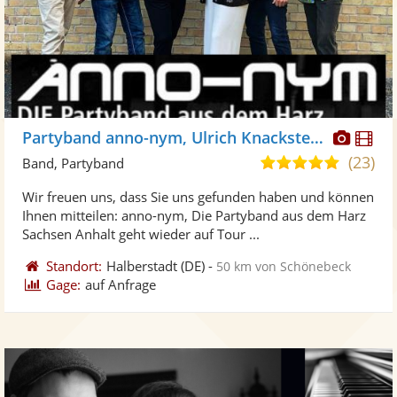
Diese
Di
Partyband anno-nym, Ulrich Knackstedt
Künst
Kü
(23)
5,0
Band, Partyband
stellt
ste
von
Wir freuen uns, dass Sie uns gefunden haben und können
Fotos
Vi
5
Ihnen mitteilen: anno-nym, Die Partyband aus dem Harz
bereit
ber
Sternen
Sachsen Anhalt geht wieder auf Tour ...
Standort:
Halberstadt
(DE)
-
50 km von Schönebeck
Gage:
auf Anfrage