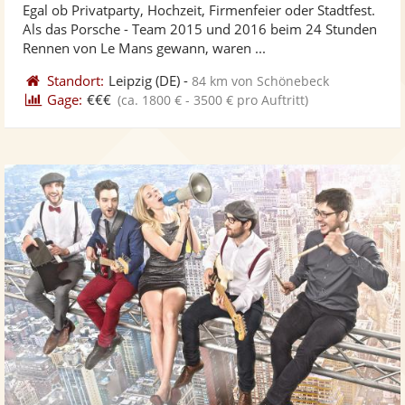
Egal ob Privatparty, Hochzeit, Firmenfeier oder Stadtfest.
Fotos
Vi
5
Als das Porsche - Team 2015 und 2016 beim 24 Stunden
bereit
ber
Sternen
Rennen von Le Mans gewann, waren ...
Standort:
Leipzig
(DE)
-
84 km von Schönebeck
Gage:
€€€
(ca. 1800 € - 3500 € pro Auftritt)