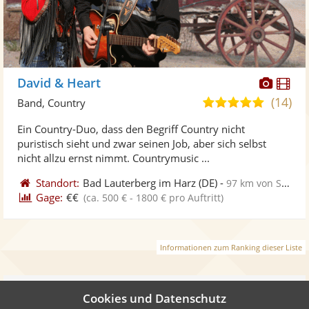
Diese
Di
David & Heart
Künst
Kü
(14)
4,9
Band, Country
stellt
ste
von
Ein Country-Duo, dass den Begriff Country nicht
Fotos
Vi
5
puristisch sieht und zwar seinen Job, aber sich selbst
bereit
ber
Sternen
nicht allzu ernst nimmt. Countrymusic ...
Standort:
Bad Lauterberg im Harz
(DE)
-
97 km von Schönebeck
Gage:
€€
(ca. 500 € - 1800 € pro Auftritt)
Informationen zum Ranking dieser Liste
Weiter
Cookies und Datenschutz