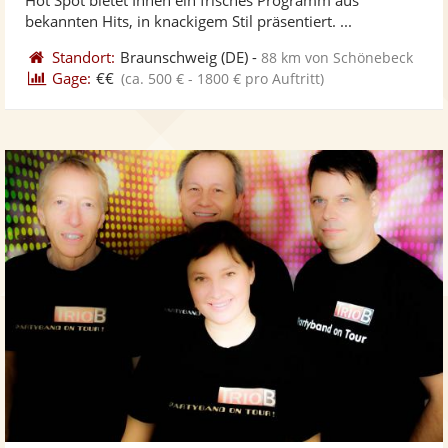
bereit
ber
Sternen
bekannten Hits, in knackigem Stil präsentiert. ...
Standort:
Braunschweig
(DE)
-
88 km von Schönebeck
Gage:
€€
(ca. 500 € - 1800 € pro Auftritt)