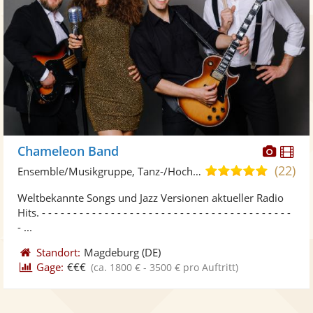
Diese
Di
Chameleon Band
Künst
Kü
(22)
5,0
Ensemble/Musikgruppe, Tanz-/Hochzeitsband
stellt
ste
von
Weltbekannte Songs und Jazz Versionen aktueller Radio
Fotos
Vi
5
Hits. - - - - - - - - - - - - - - - - - - - - - - - - - - - - - - - - - - - - - - - -
bereit
ber
Sternen
- ...
Standort:
Magdeburg
(DE)
Gage:
€€€
(ca. 1800 € - 3500 € pro Auftritt)