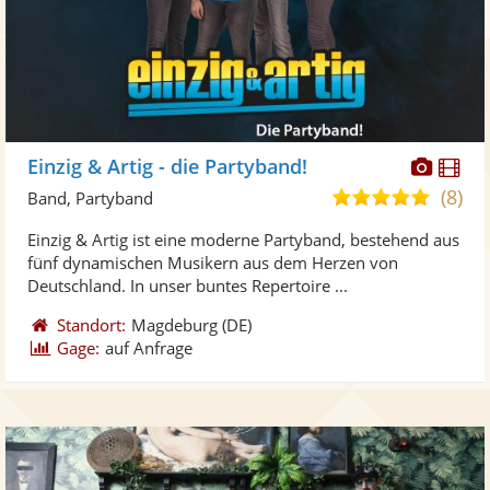
Diese
Di
Einzig & Artig - die Partyband!
Künst
Kü
(8)
4,9
Band, Partyband
stellt
ste
von
Einzig & Artig ist eine moderne Partyband, bestehend aus
Fotos
Vi
5
fünf dynamischen Musikern aus dem Herzen von
bereit
ber
Sternen
Deutschland. In unser buntes Repertoire ...
Standort:
Magdeburg
(DE)
Gage:
auf Anfrage