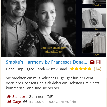
Diese
Di
Smoke‘n Harmony by Francesca Donato
Künst
Kü
(14)
5,0
Band, Unplugged Band/Akustik Band
stellt
ste
von
Sie möchten ein musikalisches Highlight für ihr Event
Fotos
Vi
5
oder ihre Hochzeit und sich dabei am Liebsten um nichts
bereit
ber
Sternen
kümmern? Dann sind sie bei bei ...
Standort:
Gommern
(DE)
Gage:
€€
(ca. 500 € - 1800 € pro Auftritt)