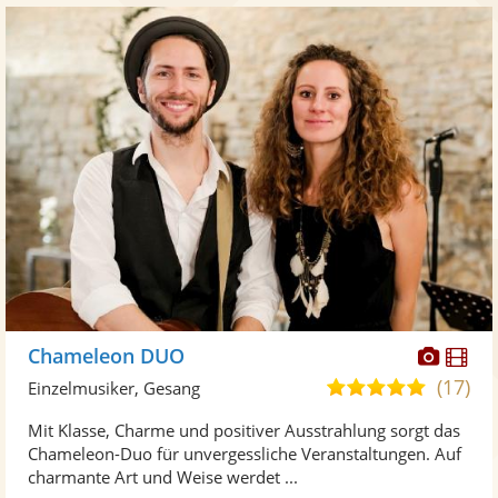
Diese
Di
Chameleon DUO
Künst
Kü
(17)
5,0
Einzelmusiker, Gesang
stellt
ste
von
Mit Klasse, Charme und positiver Ausstrahlung sorgt das
Fotos
Vi
5
Chameleon-Duo für unvergessliche Veranstaltungen. Auf
bereit
ber
Sternen
charmante Art und Weise werdet ...