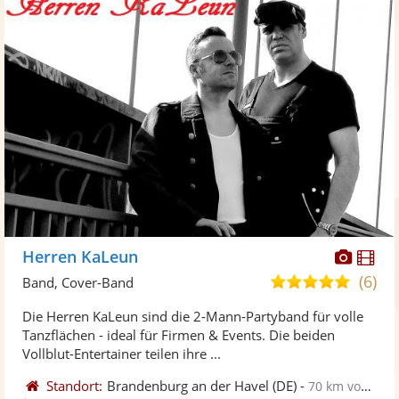
Diese
Di
Herren KaLeun
Künst
Kü
(6)
5,0
Band, Cover-Band
stellt
ste
von
Die Herren KaLeun sind die 2-Mann-Partyband für volle
Fotos
Vi
5
Tanzflächen - ideal für Firmen & Events. Die beiden
bereit
ber
Sternen
Vollblut-Entertainer teilen ihre ...
Standort:
Brandenburg an der Havel
(DE)
-
70 km von Schönebeck