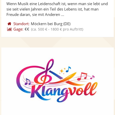
Wenn Musik eine Leidenschaft ist, wenn man sie lebt und
Fotos
Vi
5
sie seit vielen Jahren ein Teil des Lebens ist, hat man
bereit
ber
Sternen
Freude daran, sie mit Anderen ...
Standort:
Möckern bei Burg
(DE)
Gage:
€€
(ca. 500 € - 1800 € pro Auftritt)