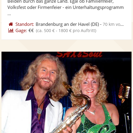
Beiden durch das ganze Land. Egal ob Familienfeier,
bereit
ber
Sternen
Volksfest oder Firmenfeier - ein Unterhaltungsprogramm
...
Standort:
Brandenburg an der Havel
(DE)
-
70 km von Schönebeck
Gage:
€€
(ca. 500 € - 1800 € pro Auftritt)