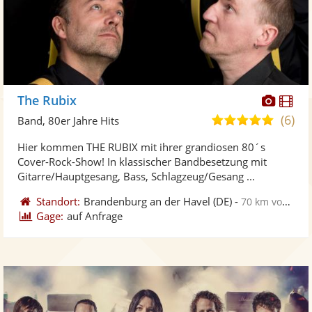
Diese
Di
The Rubix
Künst
Kü
(6)
5,0
Band, 80er Jahre Hits
stellt
ste
von
Hier kommen THE RUBIX mit ihrer grandiosen 80´s
Fotos
Vi
5
Cover-Rock-Show! In klassischer Bandbesetzung mit
bereit
ber
Sternen
Gitarre/Hauptgesang, Bass, Schlagzeug/Gesang ...
Standort:
Brandenburg an der Havel
(DE)
-
70 km von Schönebeck
Gage:
auf Anfrage