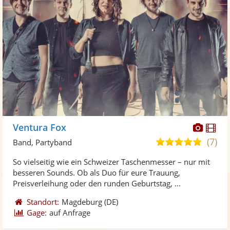
Diese
Di
Ventura Fox
Künst
Kü
(7)
5,0
Band, Partyband
stellt
ste
von
So vielseitig wie ein Schweizer Taschenmesser – nur mit
Fotos
Vi
5
besseren Sounds. Ob als Duo für eure Trauung,
bereit
ber
Sternen
Preisverleihung oder den runden Geburtstag, ...
Standort:
Magdeburg
(DE)
Gage:
auf Anfrage