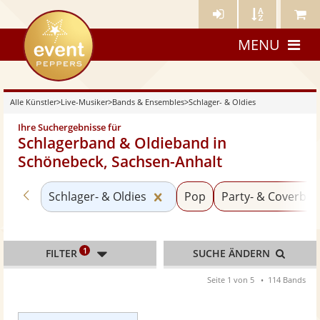
Künstler-
Künstler
Meine
eventpeppers
Login
A-
Künstle
MENU
Z
Alle Künstler
>
Live-Musiker
>
Bands & Ensembles
>
Schlager- & Oldies
Ihre Suchergebnisse für
Schlagerband & Oldieband in
Schönebeck, Sachsen-Anhalt
Zurück zu «Bands & Ensembles»
Kategorie «Schlager- & Oldi
Schlager- & Oldies
Pop
Party- & Coverba
1
FILTER
SUCHE ÄNDERN
Seite 1 von 5
114 Bands