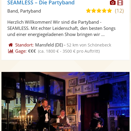
Diese
Di
SEAMLESS – Die Partyband
Künst
Kü
(12)
5,0
Band, Partyband
stellt
ste
von
Herzlich Willkommen! Wir sind die Partyband -
Fotos
Vi
5
SEAMLESS. Mit echter Leidenschaft, den besten Songs
bereit
ber
Sternen
und einer energiegeladenen Show bringen wir ...
Standort:
Mansfeld
(DE)
-
52 km von Schönebeck
Gage:
€€€
(ca. 1800 € - 3500 € pro Auftritt)