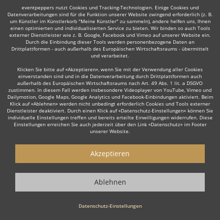
eventpeppers nutzt Cookies und Tracking-Technologien. Einige Cookies und
Datenverarbeitungen sind für die Funktion unserer Website zwingend erforderlich (z. B.
um Künstler im Künstlerkorb "Meine Künstler" zu sammeln), andere helfen uns, Ihnen
einen optimierten und individualisierten Service zu bieten. Wir binden so auch Tools
externer Dienstleister wie z. B. Google, Facebook und Vimeo auf unserer Website ein.
Durch die Einbindung dieser Tools werden personenbezogene Daten an
Drittplattformen - auch außerhalb des Europäischen Wirtschaftsraums - übermittelt
Auch interessant:
und verarbeitet.
Klicken Sie bitte auf «Akzeptieren», wenn Sie mit der Verwendung aller Cookies
einverstanden sind und in die Datenverarbeitung durch Drittplattformen auch
außerhalb des Europäischen Wirtschaftsraums nach Art. 49 Abs. 1 lit. a DSGVO
Rock
Top 40
Alternative Band
Tanz- & Showband
zustimmen. In diesem Fall werden insbesondere Videoplayer von YouTube, Vimeo und
Dailymotion, Google Maps, Google Analytics und Facebook-Einbindungen aktiviert. Beim
Klick auf «Ablehnen» werden nicht unbedingt erforderlich Cookies und Tools externer
Dienstleister deaktiviert. Durch einen Klick auf «Datenschutz-Einstellungen» können Sie
individuelle Einstellungen treffen und bereits erteilte Einwilligungen widerrufen. Diese
Einstellungen erreichen Sie auch jederzeit über den Link «Datenschutz» im Footer
unserer Website.
Wie funktioniert's?
Akzeptieren
1. Kostenlos anfragen
Ablehnen
Starten Sie mit dem Button 'Kostenlos anfragen' eine Anfrage an die für
Sie interessanten Bands - also z. B. bestimmte Schlagerbands &
Oldiebands. Diesen Button finden Sie auf den jeweiligen Künstler-Profil-
Datenschutz-Einstellungen
Seiten der Musiker.