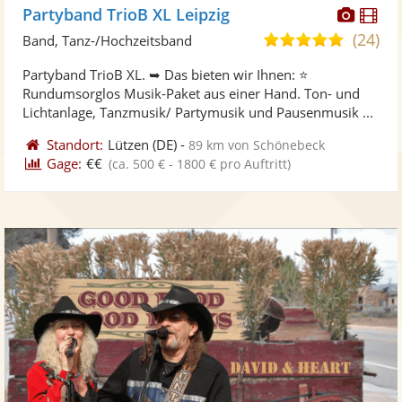
Diese
Di
Partyband TrioB XL Leipzig
Künst
Kü
(24)
5,0
Band, Tanz-/Hochzeitsband
stellt
ste
von
Partyband TrioB XL. ➥ Das bieten wir Ihnen: ⭐
Fotos
Vi
5
Rundumsorglos Musik-Paket aus einer Hand. Ton- und
bereit
ber
Sternen
Lichtanlage, Tanzmusik/ Partymusik und Pausenmusik ...
Standort:
Lützen
(DE)
-
89 km von Schönebeck
Gage:
€€
(ca. 500 € - 1800 € pro Auftritt)