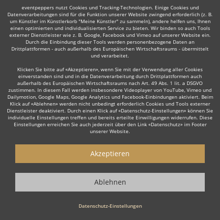
eventpeppers nutzt Cookies und Tracking-Technologien. Einige Cookies und
Datenverarbeitungen sind für die Funktion unserer Website zwingend erforderlich (z. B.
um Künstler im Künstlerkorb "Meine Künstler" zu sammeln), andere helfen uns, Ihnen
einen optimierten und individualisierten Service zu bieten. Wir binden so auch Tools
externer Dienstleister wie z. B. Google, Facebook und Vimeo auf unserer Website ein.
Durch die Einbindung dieser Tools werden personenbezogene Daten an
Auch interessant:
Drittplattformen - auch außerhalb des Europäischen Wirtschaftsraums - übermittelt
und verarbeitet.
Klicken Sie bitte auf «Akzeptieren», wenn Sie mit der Verwendung aller Cookies
einverstanden sind und in die Datenverarbeitung durch Drittplattformen auch
Rock
Top 40
Alternative Band
Tanz- & Showband
außerhalb des Europäischen Wirtschaftsraums nach Art. 49 Abs. 1 lit. a DSGVO
zustimmen. In diesem Fall werden insbesondere Videoplayer von YouTube, Vimeo und
Dailymotion, Google Maps, Google Analytics und Facebook-Einbindungen aktiviert. Beim
Klick auf «Ablehnen» werden nicht unbedingt erforderlich Cookies und Tools externer
Dienstleister deaktiviert. Durch einen Klick auf «Datenschutz-Einstellungen» können Sie
individuelle Einstellungen treffen und bereits erteilte Einwilligungen widerrufen. Diese
Einstellungen erreichen Sie auch jederzeit über den Link «Datenschutz» im Footer
unserer Website.
Wie funktioniert's?
Akzeptieren
1. Kostenlos anfragen
Starten Sie mit dem Button 'Kostenlos anfragen' eine Anfrage an die für
Ablehnen
Sie interessanten Bands - also z. B. bestimmte Schlagerbands &
Oldiebands. Diesen Button finden Sie auf den jeweiligen Künstler-Profil-
Seiten der Musiker.
Datenschutz-Einstellungen