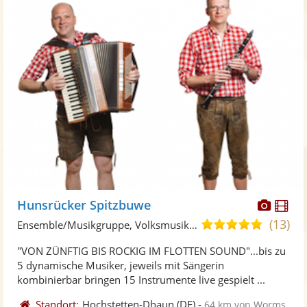
Diese
Di
Hunsrücker Spitzbuwe
Künst
Kü
(13)
5,0
Ensemble/Musikgruppe, Volksmusik-Duo
stellt
ste
von
"VON ZÜNFTIG BIS ROCKIG IM FLOTTEN SOUND"...bis zu
Fotos
Vi
5
5 dynamische Musiker, jeweils mit Sängerin
bereit
ber
Sternen
kombinierbar bringen 15 Instrumente live gespielt ...
Standort:
Hochstetten-Dhaun
(DE)
-
64 km von Worms