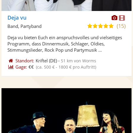
Diese
Di
Deja vu
Künst
Kü
(15)
5,0
Band, Partyband
stellt
ste
von
Deja vu bieten Euch ein anspruchsvolles und vielseitiges
Fotos
Vi
5
Programm, dass Dinnermusik, Schlager, Oldies,
bereit
ber
Sternen
Stimmungslieder, Rock Pop und Partymusik ...
Standort:
Kriftel
(DE)
-
51 km von Worms
Gage:
€€
(ca. 500 € - 1800 € pro Auftritt)