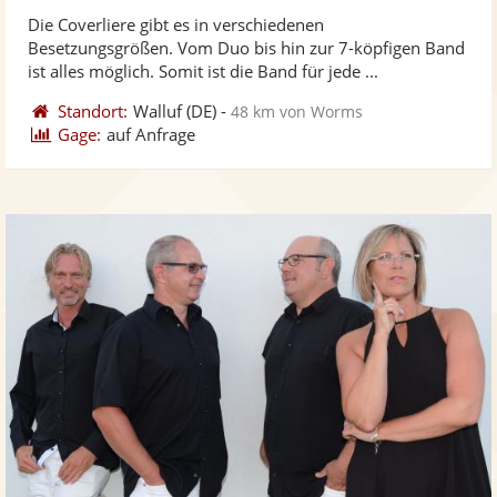
ste
von
Die Coverliere gibt es in verschiedenen
Fo
5
Besetzungsgrößen. Vom Duo bis hin zur 7-köpfigen Band
ber
Sternen
ist alles möglich. Somit ist die Band für jede ...
Standort:
Walluf
(DE)
-
48 km von Worms
Gage:
auf Anfrage