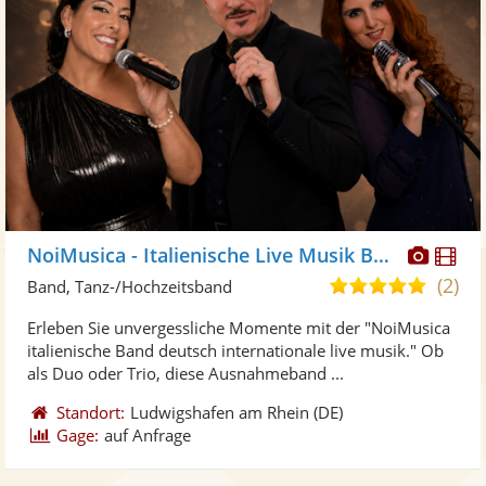
Diese
Di
NoiMusica - Italienische Live Musik Band
Künst
Kü
(2)
5,0
Band, Tanz-/Hochzeitsband
stellt
ste
von
Erleben Sie unvergessliche Momente mit der "NoiMusica
Fotos
Vi
5
italienische Band deutsch internationale live musik." Ob
bereit
ber
Sternen
als Duo oder Trio, diese Ausnahmeband ...
Standort:
Ludwigshafen am Rhein
(DE)
Gage:
auf Anfrage