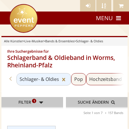
Künstler-
Künstler
Meine
eventpeppers
Login
A-
Künstle
MENU
Z
Alle Künstler
>
Live-Musiker
>
Bands & Ensembles
>
Schlager- & Oldies
Ihre Suchergebnisse für
Schlagerband & Oldieband in Worms,
Rheinland-Pfalz
Zurück zu «Bands & Ensembles»
Kategorie «Schlager- & Oldi
Schlager- & Oldies
Pop
Hochzeitsband
1
FILTER
SUCHE ÄNDERN
Seite 1 von 7
157 Bands