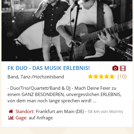
Diese
Di
FK DUO - DAS MUSIK ERLEBNIS!
Künst
Kü
(10)
5,0
Band, Tanz-/Hochzeitsband
stellt
ste
von
- Duo/Trio/Quartett/Band & DJ - Mach Deine Feier zu
Fotos
Vi
5
einem GANZ BESONDEREN, unvergesslichen ERLEBNIS,
bereit
ber
Sternen
von dem man noch lange sprechen wird! ...
Standort:
Frankfurt am Main
(DE)
-
58 km von Worms
Gage:
auf Anfrage