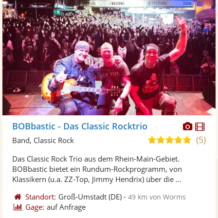
Diese
Di
BOBbastic - Das Classic Rocktrio
Künst
Kü
(5)
5,0
Band, Classic Rock
stellt
ste
von
Das Classic Rock Trio aus dem Rhein-Main-Gebiet.
Fotos
Vi
5
BOBbastic bietet ein Rundum-Rockprogramm, von
bereit
ber
Sternen
Klassikern (u.a. ZZ-Top, Jimmy Hendrix) über die ...
Standort:
Groß-Umstadt
(DE)
-
49 km von Worms
Gage:
auf Anfrage