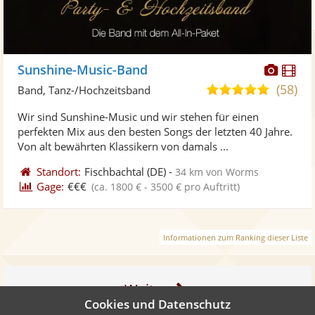
Diese
Di
Sunshine-Music-Band
Künst
Kü
(58)
5,0
Band, Tanz-/Hochzeitsband
stellt
ste
von
Wir sind Sunshine-Music und wir stehen für einen
Fotos
Vi
5
perfekten Mix aus den besten Songs der letzten 40 Jahre.
bereit
ber
Sternen
Von alt bewährten Klassikern von damals ...
Standort:
Fischbachtal
(DE)
-
34 km von Worms
Gage:
€€€
(ca. 1800 € - 3500 € pro Auftritt)
Informationen zum Ranking dieser Liste
Weiter
Cookies und Datenschutz