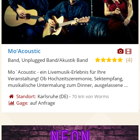
Diese
Di
Mo'Acoustic
Künst
Kü
(4)
5,0
Band, Unplugged Band/Akustik Band
stellt
ste
von
Mo´Acoustic - ein Livemusik-Erlebnis für Ihre
Fotos
Vi
5
Veranstaltung! Ob Hochzeitszeremonie, Sektempfang,
bereit
ber
Sternen
musikalische Untermalung zum Dinner, ausgelassene ...
Standort:
Karlsruhe
(DE)
-
70 km von Worms
Gage:
auf Anfrage