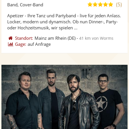
Künst
Kü
(5)
5,0
Band, Cover-Band
stellt
ste
von
Apetizer - Ihre Tanz und Partyband - live für jeden Anlass.
Fotos
Vi
5
Locker, modern und dynamisch. Ob nun Dinner-, Party-
bereit
ber
Sternen
oder Hochzeitsmusik, wir spielen ...
Standort:
Mainz am Rhein
(DE)
-
41 km von Worms
Gage:
auf Anfrage