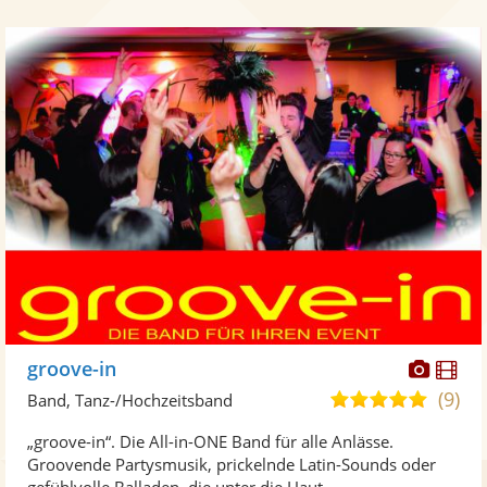
Diese
Di
groove-in
Künst
Kü
(9)
5,0
Band, Tanz-/Hochzeitsband
stellt
ste
von
„groove-in“. Die All-in-ONE Band für alle Anlässe.
Fotos
Vi
5
Groovende Partysmusik, prickelnde Latin-Sounds oder
bereit
ber
Sternen
gefühlvolle Balladen, die unter die Haut ...