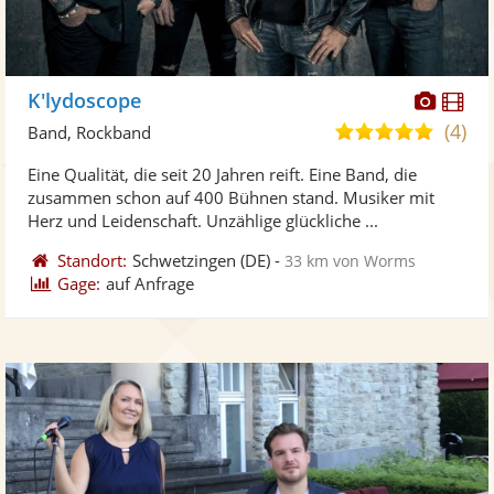
Diese
Di
K'lydoscope
Künst
Kü
(4)
5,0
Band, Rockband
stellt
ste
von
Eine Qualität, die seit 20 Jahren reift. Eine Band, die
Fotos
Vi
5
zusammen schon auf 400 Bühnen stand. Musiker mit
bereit
ber
Sternen
Herz und Leidenschaft. Unzählige glückliche ...
Standort:
Schwetzingen
(DE)
-
33 km von Worms
Gage:
auf Anfrage