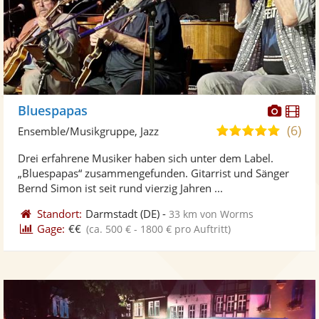
Diese
Di
Bluespapas
Künst
Kü
(6)
5,0
Ensemble/Musikgruppe, Jazz
stellt
ste
von
Drei erfahrene Musiker haben sich unter dem Label.
Fotos
Vi
5
„Bluespapas“ zusammengefunden. Gitarrist und Sänger
bereit
ber
Sternen
Bernd Simon ist seit rund vierzig Jahren ...
Standort:
Darmstadt
(DE)
-
33 km von Worms
Gage:
€€
(ca. 500 € - 1800 € pro Auftritt)