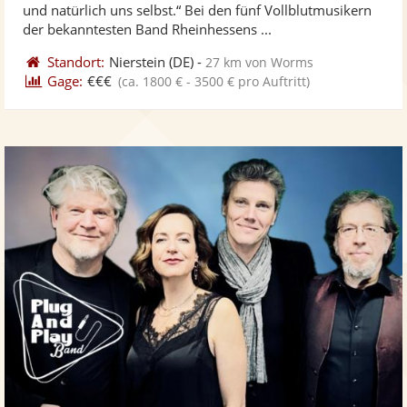
5
und natürlich uns selbst.“ Bei den fünf Vollblutmusikern
bereit
ber
Sternen
der bekanntesten Band Rheinhessens ...
Standort:
Nierstein
(DE)
-
27 km von Worms
Gage:
€€€
(ca. 1800 € - 3500 € pro Auftritt)