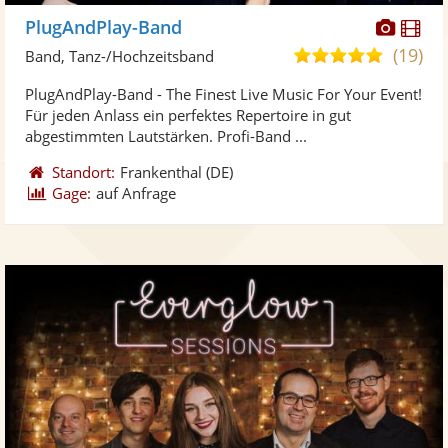
Diese
Di
PlugAndPlay-Band
Künst
Kü
(19)
5,0
Band, Tanz-/Hochzeitsband
stellt
ste
von
PlugAndPlay-Band - The Finest Live Music For Your Event!
Fotos
Vi
5
Für jeden Anlass ein perfektes Repertoire in gut
bereit
ber
Sternen
abgestimmten Lautstärken. Profi-Band ...
Standort:
Frankenthal
(DE)
Gage:
auf Anfrage