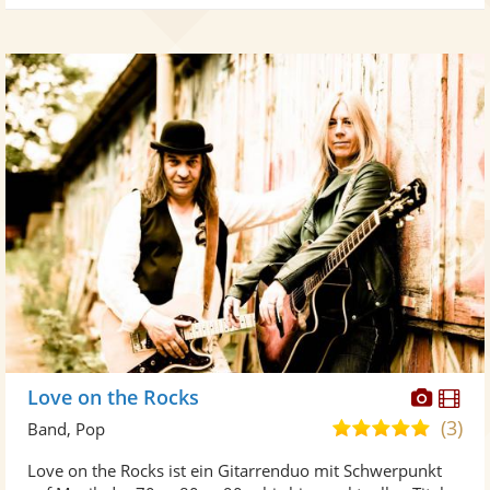
Diese
Di
Love on the Rocks
Künst
Kü
(3)
4,9
Band, Pop
stellt
ste
von
Love on the Rocks ist ein Gitarrenduo mit Schwerpunkt
Fotos
Vi
5