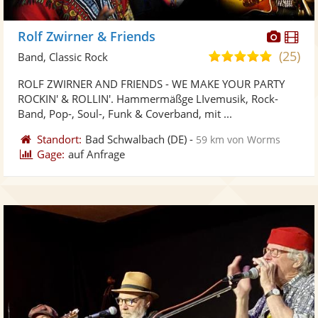
Diese
Di
Rolf Zwirner & Friends
Künst
Kü
(25)
5,0
Band, Classic Rock
stellt
ste
von
ROLF ZWIRNER AND FRIENDS - WE MAKE YOUR PARTY
Fotos
Vi
5
ROCKIN' & ROLLIN'. Hammermäßge LIvemusik, Rock-
bereit
ber
Sternen
Band, Pop-, Soul-, Funk & Coverband, mit ...
Standort:
Bad Schwalbach
(DE)
-
59 km von Worms
Gage:
auf Anfrage