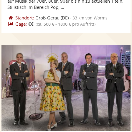
auf Musik der 70er, 80er, 90er bis hin zu aktuellen Titeln.
bereit
ber
Sternen
Stilistisch im Bereich Pop, ...
Standort:
Groß-Gerau
(DE)
-
33 km von Worms
Gage:
€€
(ca. 500 € - 1800 € pro Auftritt)