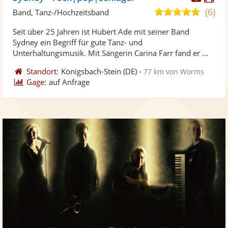
Künst
Kü
(6)
4,9
Band, Tanz-/Hochzeitsband
stellt
ste
von
Seit über 25 Jahren ist Hubert Ade mit seiner Band
Fotos
Vi
5
Sydney ein Begriff für gute Tanz- und
bereit
ber
Sternen
Unterhaltungsmusik. Mit Sängerin Carina Farr fand er ...
Standort:
Königsbach-Stein
(DE)
-
77 km von Worms
Gage:
auf Anfrage