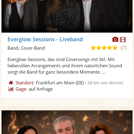
Diese
Di
Everglow Sessions - Liveband
Künst
Kü
(7)
5,0
Band, Cover-Band
stellt
ste
von
Everglow Sessions, das sind Coversongs mit Stil. Mit
Fotos
Vi
5
liebevollen Arrangements und ihrem natürlichen Sound
bereit
ber
Sternen
sorgt die Band für ganz besondere Momente. ...
Standort:
Frankfurt am Main
(DE)
-
58 km von Worms
Gage:
auf Anfrage