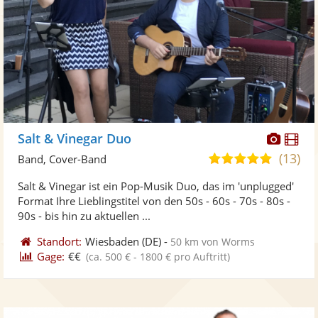
Diese
Di
Salt & Vinegar Duo
Künst
Kü
(13)
5,0
Band, Cover-Band
stellt
ste
von
Salt & Vinegar ist ein Pop-Musik Duo, das im 'unplugged'
Fotos
Vi
5
Format Ihre Lieblingstitel von den 50s - 60s - 70s - 80s -
bereit
ber
Sternen
90s - bis hin zu aktuellen ...
Standort:
Wiesbaden
(DE)
-
50 km von Worms
Gage:
€€
(ca. 500 € - 1800 € pro Auftritt)