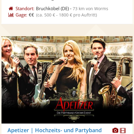
Standort:
Bruchköbel
(DE)
-
73 km von Worms
Gage:
€€
(ca. 500 € - 1800 € pro Auftritt)
Diese
Di
Apetizer | Hochzeits- und Partyband