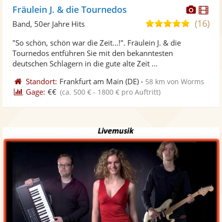
Diese
Di
Fräulein J. & die Tournedos
Künst
Kü
(16)
5,0
Band, 50er Jahre Hits
stellt
ste
von
"So schön, schön war die Zeit...!". Fräulein J. & die
Fotos
Vi
5
Tournedos entführen Sie mit den bekanntesten
bereit
ber
Sternen
deutschen Schlagern in die gute alte Zeit ...
Standort:
Frankfurt am Main
(DE)
-
58 km von Worms
Gage:
€€
(ca. 500 € - 1800 € pro Auftritt)