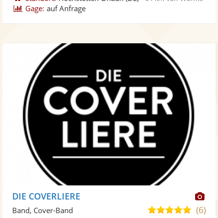
Gage:
auf Anfrage
Di
DIE COVERLIERE
Kü
(6)
4,9
Band, Cover-Band