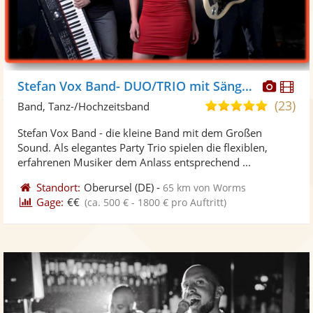
Diese
Di
Stefan Vox Band- DUO/TRIO mit Sängerin
Künst
Kü
(23)
5,0
Band, Tanz-/Hochzeitsband
stellt
ste
von
Stefan Vox Band - die kleine Band mit dem Großen
Fotos
Vi
5
Sound. Als elegantes Party Trio spielen die flexiblen,
bereit
ber
Sternen
erfahrenen Musiker dem Anlass entsprechend ...
Standort:
Oberursel
(DE)
-
65 km von Worms
Gage:
€€
(ca. 500 € - 1800 € pro Auftritt)