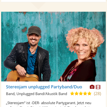
Diese
Di
Stereojam unplugged Partyband/Duo
Künst
Kü
(28)
4,9
Band, Unplugged Band/Akustik Band
stellt
ste
von
„Stereojam“ ist -DER- absolute Partygarant. Jetzt neu
Fotos
Vi
5