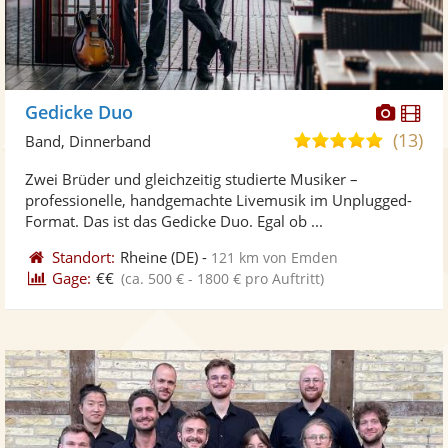
Diese
Di
Gedicke Duo
Künst
Kü
(13)
4,9
Band, Dinnerband
stellt
ste
von
Zwei Brüder und gleichzeitig studierte Musiker –
Fotos
Vi
5
professionelle, handgemachte Livemusik im Unplugged-
bereit
ber
Sternen
Format. Das ist das Gedicke Duo. Egal ob ...
Standort:
Rheine
(DE)
-
121 km von Emden
Gage:
€€
(ca. 500 € - 1800 € pro Auftritt)