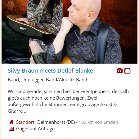
Diese
Di
Silvy Braun meets Detlef Blanke
Künst
Kü
Band, Unplugged Band/Akustik Band
stellt
ste
Wir sind gerade ganz neu hier bei Eventpeppers, deshalb
Fotos
Vi
gibt's auch noch keine Bewertungen. Zwei
bereit
ber
außergewöhnliche Stimmen, eine groovige Akustik-
Gitarre ...
Standort:
Delmenhorst
(DE)
-
100 km von Emden
Gage:
auf Anfrage