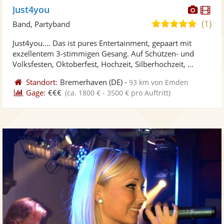
Diese
Di
Just4you
Künst
Kü
(1)
5,0
Band, Partyband
stellt
ste
von
Just4you.... Das ist pures Entertainment, gepaart mit
Fotos
Vi
5
exzellentem 3-stimmigen Gesang. Auf Schützen- und
bereit
ber
Sternen
Volksfesten, Oktoberfest, Hochzeit, Silberhochzeit, ...
Standort:
Bremerhaven
(DE)
-
93 km von Emden
Gage:
€€€
(ca. 1800 € - 3500 € pro Auftritt)