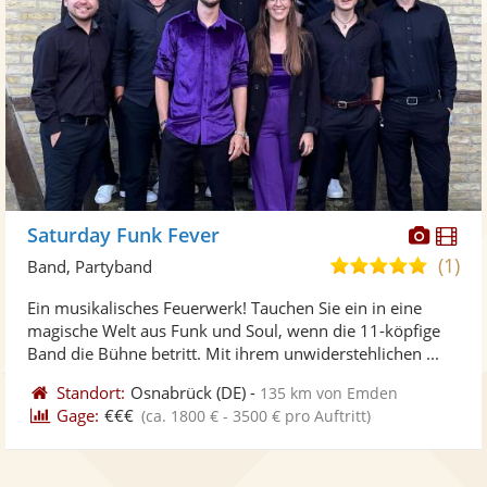
Diese
Di
Saturday Funk Fever
Künst
Kü
(1)
5,0
Band, Partyband
stellt
ste
von
Ein musikalisches Feuerwerk! Tauchen Sie ein in eine
Fotos
Vi
5
magische Welt aus Funk und Soul, wenn die 11-köpfige
bereit
ber
Sternen
Band die Bühne betritt. Mit ihrem unwiderstehlichen ...
Standort:
Osnabrück
(DE)
-
135 km von Emden
Gage:
€€€
(ca. 1800 € - 3500 € pro Auftritt)