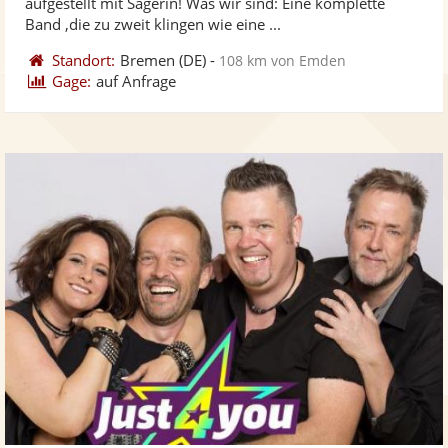
aufgestellt mit Sägerin! Was wir sind: Eine komplette
bereit
ber
Sternen
Band ,die zu zweit klingen wie eine ...
Standort:
Bremen
(DE)
-
108 km von Emden
Gage:
auf Anfrage