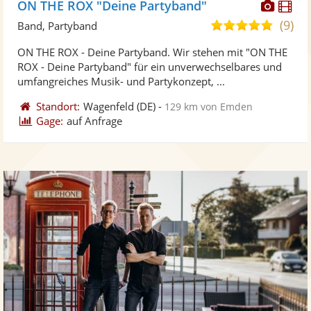
Diese
Di
ON THE ROX "Deine Partyband"
Künst
Kü
(9)
5,0
Band, Partyband
stellt
ste
von
ON THE ROX - Deine Partyband. Wir stehen mit "ON THE
Fotos
Vi
5
ROX - Deine Partyband" für ein unverwechselbares und
bereit
ber
Sternen
umfangreiches Musik- und Partykonzept, ...
Standort:
Wagenfeld
(DE)
-
129 km von Emden
Gage:
auf Anfrage