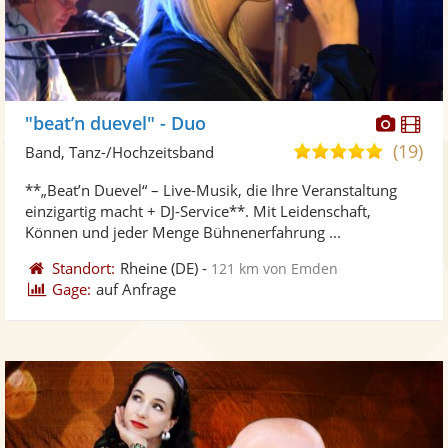
Diese
Di
"beat’n duevel" - Duo
Künst
Kü
(19)
5,0
Band, Tanz-/Hochzeitsband
stellt
ste
von
**„Beat’n Duevel“ – Live-Musik, die Ihre Veranstaltung
Fotos
Vi
5
einzigartig macht + DJ-Service**. Mit Leidenschaft,
bereit
ber
Sternen
Können und jeder Menge Bühnenerfahrung ...
Standort:
Rheine
(DE)
-
121 km von Emden
Gage:
auf Anfrage