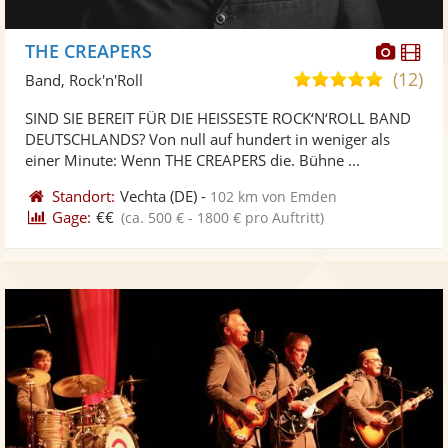
Diese
Di
THE CREAPERS
Künst
Kü
(12)
4,9
Band, Rock'n'Roll
stellt
ste
von
SIND SIE BEREIT FÜR DIE HEISSESTE ROCK‘N‘ROLL BAND
Fotos
Vi
5
DEUTSCHLANDS? Von null auf hundert in weniger als
bereit
ber
Sternen
einer Minute: Wenn THE CREAPERS die. Bühne ...
Standort:
Vechta
(DE)
-
102 km von Emden
Gage:
€€
(ca. 500 € - 1800 € pro Auftritt)