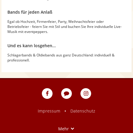
Bands für jeden Anlaß
Egal ob Hochzeit, Firmenfeier, Party, Weihnachtsfeier oder
Betriebsfeier - feiern Sie mit Stil und buchen Sie Ihre individuelle Live-
Musik mit eventpeppers.
Und es kann losgehen...
Schlagerbands & Oldiebands aus ganz Deutschland: individuell &
professionell.
eventpeppers
Blog
eventpeppers
auf
auf
Facebook
Instagram
•
Impressum
Datenschutz
Show
Mehr