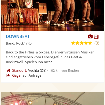
Diese
Di
DOWNBEAT
Künst
Kü
(3)
5,0
Band, Rock'n'Roll
stellt
ste
von
Back to the Fifties & Sixties. Die vier virtuosen Musiker
Fotos
Vi
5
sind angetrieben vom Lebensgefühl des Beat &
bereit
ber
Sternen
Rock’n‘Roll. Spielen ihn nicht ...
Standort:
Vechta
(DE)
-
102 km von Emden
Gage:
auf Anfrage