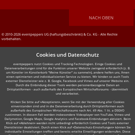
NACH OBEN
© 2010-2026 eventpeppers UG (haftungsbeschränkt) & Co. KG - Alle Rechte
vorbehalten.
Cookies und Datenschutz
eventpeppers nutzt Cookies und Tracking-Technologien. Einige Cookies und
Datenverarbeitungen sind für die Funktion unserer Website zwingend erforderlich (z. B.
um Künstler im Künstlerkorb "Meine Künstler" zu sammeln), andere helfen uns, Ihnen
einen optimierten und individualisierten Service zu bieten. Wir binden so auch Tools
externer Dienstleister wie z. B. Google, Facebook und Vimeo auf unserer Website ein.
Durch die Einbindung dieser Tools werden personenbezogene Daten an
Drittplattformen - auch außerhalb des Europäischen Wirtschaftsraums - übermittelt
und verarbeitet.
Klicken Sie bitte auf «Akzeptieren», wenn Sie mit der Verwendung aller Cookies
einverstanden sind und in die Datenverarbeitung durch Drittplattformen auch
außerhalb des Europäischen Wirtschaftsraums nach Art. 49 Abs. 1 lit. a DSGVO
zustimmen. In diesem Fall werden insbesondere Videoplayer von YouTube, Vimeo und
Dailymotion, Google Maps, Google Analytics und Facebook-Einbindungen aktiviert. Beim
Klick auf «Ablehnen» werden nicht unbedingt erforderlich Cookies und Tools externer
Dienstleister deaktiviert. Durch einen Klick auf «Datenschutz-Einstellungen» können Sie
individuelle Einstellungen treffen und bereits erteilte Einwilligungen widerrufen. Diese