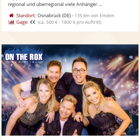
bereit
ber
Sternen
regional und überregional viele Anhänger ...
Standort:
Osnabrück
(DE)
-
135 km von Emden
Gage:
€€
(ca. 500 € - 1800 € pro Auftritt)