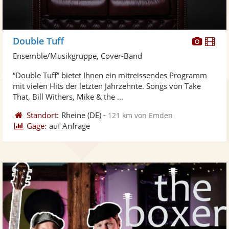
Diese
Di
Double Tuff
Künst
Kü
Ensemble/Musikgruppe, Cover-Band
stellt
ste
“Double Tuff” bietet Ihnen ein mitreissendes Programm
Fotos
Vi
mit vielen Hits der letzten Jahrzehnte. Songs von Take
bereit
ber
That, Bill Withers, Mike & the ...
Standort:
Rheine
(DE)
-
121 km von Emden
Gage:
auf Anfrage