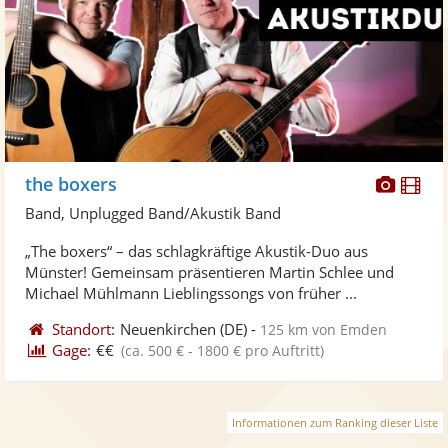
Diese
Di
the boxers
Künst
Kü
Band, Unplugged Band/Akustik Band
stellt
ste
„The boxers“ – das schlagkräftige Akustik-Duo aus
Fotos
Vi
Münster! Gemeinsam präsentieren Martin Schlee und
bereit
ber
Michael Mühlmann Lieblingssongs von früher ...
Standort:
Neuenkirchen
(DE)
-
125 km von Emden
Gage:
€€
(ca. 500 € - 1800 € pro Auftritt)
Informationen zum Ranking dieser Liste