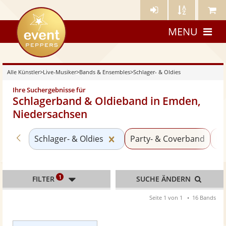
Künstler-
Künstler
Meine
eventpeppers
Login
A-
Künstle
MENU
Z
Alle Künstler
>
Live-Musiker
>
Bands & Ensembles
>
Schlager- & Oldies
Ihre Suchergebnisse für
Schlagerband & Oldieband in Emden,
Niedersachsen
Zurück zu «Bands & Ensembles»
Kategorie «Schlager- & Oldi
Schlager- & Oldies
Party- & Coverband
P
1
FILTER
SUCHE ÄNDERN
Seite 1 von 1
16 Bands