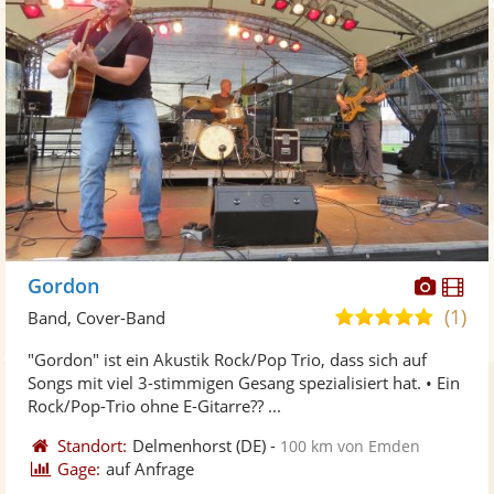
Diese
Di
Gordon
Künst
Kü
(1)
5,0
Band, Cover-Band
stellt
ste
von
"Gordon" ist ein Akustik Rock/Pop Trio, dass sich auf
Fotos
Vi
5
Songs mit viel 3-stimmigen Gesang spezialisiert hat. • Ein
bereit
ber
Sternen
Rock/Pop-Trio ohne E-Gitarre?? ...
Standort:
Delmenhorst
(DE)
-
100 km von Emden
Gage:
auf Anfrage