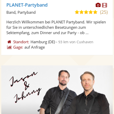
Diese
Di
PLANET-Partyband
Künst
Kü
(25)
5,0
Band, Partyband
stellt
ste
von
Herzlich Willkommen bei PLANET Partyband. Wir spielen
Fotos
Vi
5
für Sie in unterschiedlichen Besetzungen zum
bereit
ber
Sternen
Sektempfang, zum Dinner und zur Party - ob ...
Standort:
Hamburg
(DE)
-
93 km von Cuxhaven
Gage:
auf Anfrage