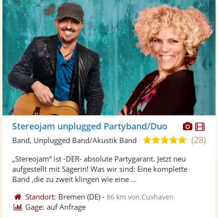
Diese
Di
Stereojam unplugged Partyband/Duo
Künst
Kü
(28)
4,9
Band, Unplugged Band/Akustik Band
stellt
ste
von
„Stereojam“ ist -DER- absolute Partygarant. Jetzt neu
Fotos
Vi
5
aufgestellt mit Sägerin! Was wir sind: Eine komplette
bereit
ber
Sternen
Band ,die zu zweit klingen wie eine ...
Standort:
Bremen
(DE)
-
86 km von Cuxhaven
Gage:
auf Anfrage