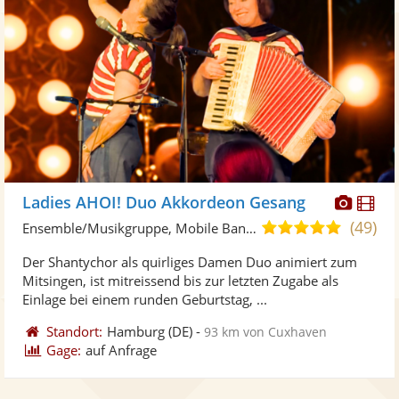
Diese
Di
Ladies AHOI! Duo Akkordeon Gesang
Künst
Kü
(49)
4,9
Ensemble/Musikgruppe, Mobile Band/Walking Act
stellt
ste
von
Der Shantychor als quirliges Damen Duo animiert zum
Fotos
Vi
5
Mitsingen, ist mitreissend bis zur letzten Zugabe als
bereit
ber
Sternen
Einlage bei einem runden Geburtstag, ...
Standort:
Hamburg
(DE)
-
93 km von Cuxhaven
Gage:
auf Anfrage