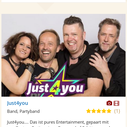
Diese
Di
Just4you
Künst
Kü
(1)
5,0
Band, Partyband
stellt
ste
von
Just4you.... Das ist pures Entertainment, gepaart mit
Fotos
Vi
5