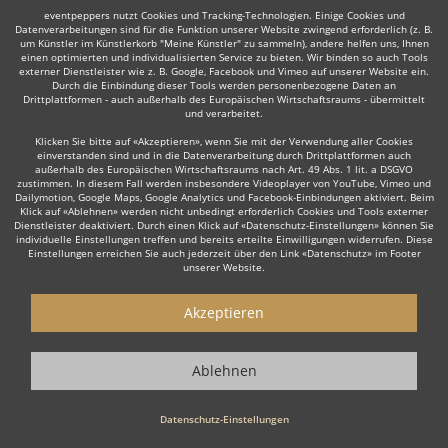
eventpeppers nutzt Cookies und Tracking-Technologien. Einige Cookies und
Datenverarbeitungen sind für die Funktion unserer Website zwingend erforderlich (z. B.
um Künstler im Künstlerkorb "Meine Künstler" zu sammeln), andere helfen uns, Ihnen
einen optimierten und individualisierten Service zu bieten. Wir binden so auch Tools
Auch interessant:
externer Dienstleister wie z. B. Google, Facebook und Vimeo auf unserer Website ein.
Durch die Einbindung dieser Tools werden personenbezogene Daten an
Drittplattformen - auch außerhalb des Europäischen Wirtschaftsraums - übermittelt
und verarbeitet.
Klicken Sie bitte auf «Akzeptieren», wenn Sie mit der Verwendung aller Cookies
Rock
Top 40
Tanz- & Showband
Oktoberfestband
einverstanden sind und in die Datenverarbeitung durch Drittplattformen auch
außerhalb des Europäischen Wirtschaftsraums nach Art. 49 Abs. 1 lit. a DSGVO
zustimmen. In diesem Fall werden insbesondere Videoplayer von YouTube, Vimeo und
Dailymotion, Google Maps, Google Analytics und Facebook-Einbindungen aktiviert. Beim
Klick auf «Ablehnen» werden nicht unbedingt erforderlich Cookies und Tools externer
Dienstleister deaktiviert. Durch einen Klick auf «Datenschutz-Einstellungen» können Sie
individuelle Einstellungen treffen und bereits erteilte Einwilligungen widerrufen. Diese
Einstellungen erreichen Sie auch jederzeit über den Link «Datenschutz» im Footer
Wie funktioniert's?
unserer Website.
1. Kostenlos anfragen
Akzeptieren
Starten Sie mit dem Button 'Kostenlos anfragen' eine Anfrage an die für
Sie interessanten Bands - also z. B. bestimmte Schlagerbands &
Ablehnen
Oldiebands. Diesen Button finden Sie auf den jeweiligen Künstler-Profil-
Seiten der Musiker.
Datenschutz-Einstellungen
2. Angebote erhalten & Details besprechen