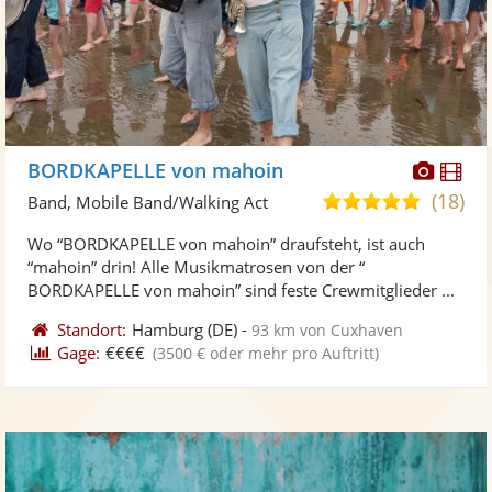
Diese
Di
BORDKAPELLE von mahoin
Künst
Kü
(18)
5,0
Band, Mobile Band/Walking Act
stellt
ste
von
Wo “BORDKAPELLE von mahoin” draufsteht, ist auch
Fotos
Vi
5
“mahoin” drin! Alle Musikmatrosen von der “
bereit
ber
Sternen
BORDKAPELLE von mahoin” sind feste Crewmitglieder ...
Standort:
Hamburg
(DE)
-
93 km von Cuxhaven
Gage:
€€€€
(3500 € oder mehr pro Auftritt)