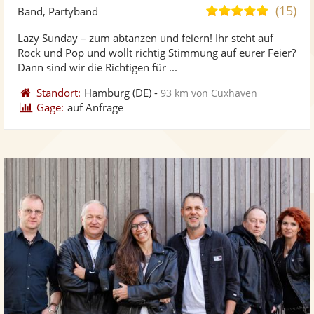
Künst
Kü
(15)
5,0
Band, Partyband
stellt
ste
von
Lazy Sunday – zum abtanzen und feiern! Ihr steht auf
Fotos
Vi
5
Rock und Pop und wollt richtig Stimmung auf eurer Feier?
bereit
ber
Sternen
Dann sind wir die Richtigen für ...
Standort:
Hamburg
(DE)
-
93 km von Cuxhaven
Gage:
auf Anfrage