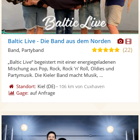
Diese
Di
Baltic Live - Die Band aus dem Norden
Künst
Kü
(22)
4,9
Band, Partyband
stellt
ste
von
„Baltic Live“ begeistert mit einer energiegeladenen
Fotos
Vi
5
Mischung aus Pop, Rock, Rock ’n’ Roll, Oldies und
bereit
ber
Sternen
Partymusik. Die Kieler Band macht Musik, ...
Standort:
Kiel
(DE)
-
106 km von Cuxhaven
Gage:
auf Anfrage