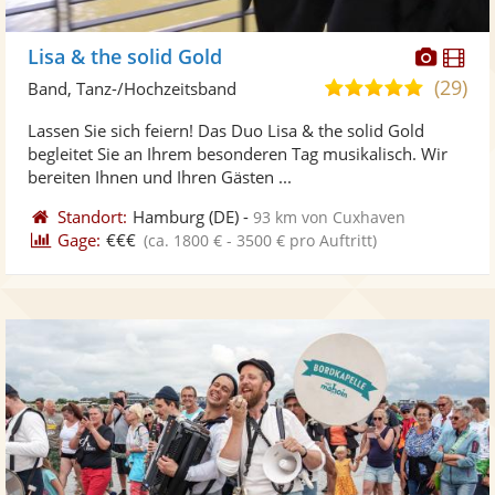
Diese
Di
Lisa & the solid Gold
Künst
Kü
(29)
5,0
Band, Tanz-/Hochzeitsband
stellt
ste
von
Lassen Sie sich feiern! Das Duo Lisa & the solid Gold
Fotos
Vi
5
begleitet Sie an Ihrem besonderen Tag musikalisch. Wir
bereit
ber
Sternen
bereiten Ihnen und Ihren Gästen ...
Standort:
Hamburg
(DE)
-
93 km von Cuxhaven
Gage:
€€€
(ca. 1800 € - 3500 € pro Auftritt)