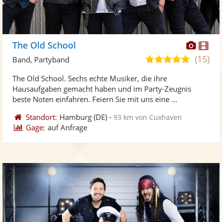
Diese
Di
The Old School
Künst
Kü
(15)
5,0
Band, Partyband
stellt
ste
von
The Old School. Sechs echte Musiker, die ihre
Fotos
Vi
5
Hausaufgaben gemacht haben und im Party-Zeugnis
bereit
ber
Sternen
beste Noten einfahren. Feiern Sie mit uns eine ...
Standort:
Hamburg
(DE)
-
93 km von Cuxhaven
Gage:
auf Anfrage