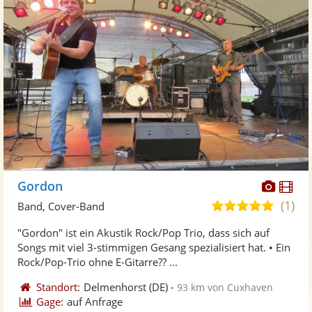
Diese
Di
Gordon
Künst
Kü
(1)
5,0
Band, Cover-Band
stellt
ste
von
"Gordon" ist ein Akustik Rock/Pop Trio, dass sich auf
Fotos
Vi
5
Songs mit viel 3-stimmigen Gesang spezialisiert hat. • Ein
bereit
ber
Sternen
Rock/Pop-Trio ohne E-Gitarre?? ...
Standort:
Delmenhorst
(DE)
-
93 km von Cuxhaven
Gage:
auf Anfrage