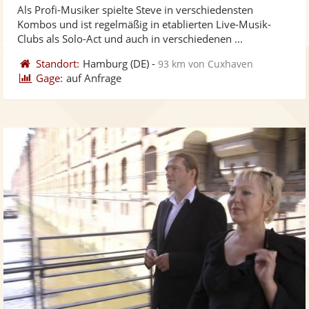
Als Profi-Musiker spielte Steve in verschiedensten
Fotos
Vi
5
Kombos und ist regelmäßig in etablierten Live-Musik-
bereit
ber
Sternen
Clubs als Solo-Act und auch in verschiedenen ...
Standort:
Hamburg
(DE)
-
93 km von Cuxhaven
Gage:
auf Anfrage