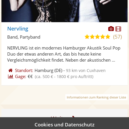
Diese
Di
Nervling
Künst
Kü
(57)
5,0
Band, Partyband
stellt
ste
von
NERVLING ist ein modernes Hamburger Akustik Soul Pop
Fotos
Vi
5
Duo der etwas anderen Art, das bis heute keine
bereit
ber
Sternen
Vergleichsmöglichkeit findet. Neben der akustischen ...
Standort:
Hamburg
(DE)
-
93 km von Cuxhaven
Gage:
€€
(ca. 500 € - 1800 € pro Auftritt)
Informationen zum Ranking dieser Liste
Weiter
Cookies und Datenschutz