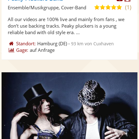
Künst
Kü
(1)
5,0
Ensemble/Musikgruppe, Cover-Band
stellt
ste
von
All our videos are 100% live and mainly from fans , we
Fotos
Vi
5
don’t use backing tracks. Peaky pluckers is a young
bereit
ber
Sternen
reliable band with old style era. ...
Standort:
Hamburg
(DE)
-
93 km von Cuxhaven
Gage:
auf Anfrage