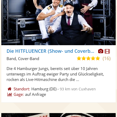
Diese
Di
Die HITFLUENCER (Show- und Coverband)
Künst
Kü
(16)
5,0
Band, Cover-Band
stellt
ste
von
Die 4 Hamburger Jungs, bereits seit über 10 Jahren
Fotos
Vi
5
unterwegs im Auftrag ewiger Party und Glückseligkeit,
bereit
ber
Sternen
rocken als Live-Hitmaschine durch die ...
Standort:
Hamburg
(DE)
-
93 km von Cuxhaven
Gage:
auf Anfrage