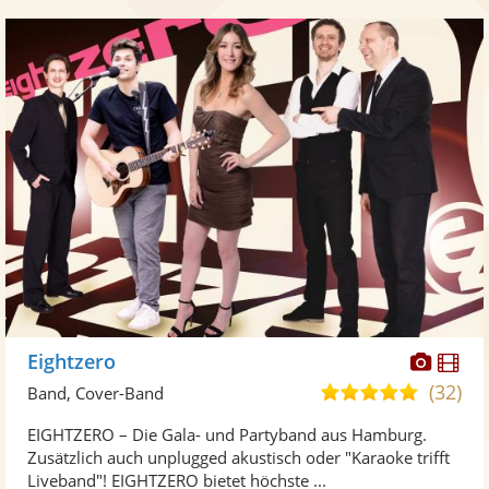
Diese
Di
Eightzero
Künst
Kü
(32)
5,0
Band, Cover-Band
stellt
ste
von
EIGHTZERO – Die Gala- und Partyband aus Hamburg.
Fotos
Vi
5
Zusätzlich auch unplugged akustisch oder "Karaoke trifft
bereit
ber
Sternen
Liveband"! EIGHTZERO bietet höchste ...