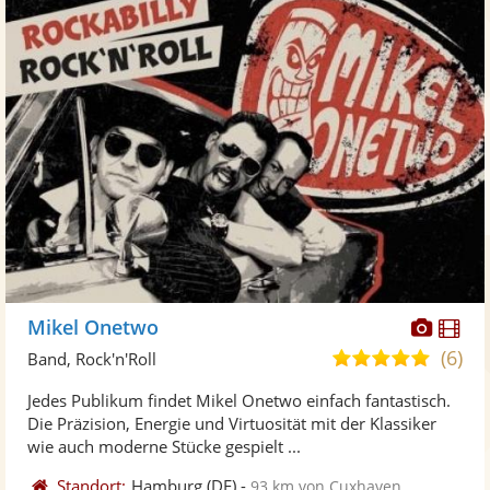
Diese
Di
Mikel Onetwo
Künst
Kü
(6)
5,0
Band, Rock'n'Roll
stellt
ste
von
Jedes Publikum findet Mikel Onetwo einfach fantastisch.
Fotos
Vi
5
Die Präzision, Energie und Virtuosität mit der Klassiker
bereit
ber
Sternen
wie auch moderne Stücke gespielt ...
Standort:
Hamburg
(DE)
-
93 km von Cuxhaven