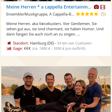
Diese
Di
Meine Herren * a cappella Entertainment
Künst
Kü
(5)
5,0
Ensemble/Musikgruppe, A Cappella-Band
stellt
ste
von
Meine Herren. aka Vøicebusters. Vier Gentlemen. Sie
Fotos
Vi
5
sehen gut aus, sie sind charmant, sie haben Humor. Und
bereit
ber
Sternen
dann fangen Sie auch noch an zu singen. ...
Standort:
Hamburg
(DE)
-
93 km von Cuxhaven
Gage:
€€€
(ca. 1800 € - 3500 € pro Auftritt)