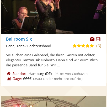
Diese
Di
Ballroom Six
Künst
Kü
(3)
4,9
Band, Tanz-/Hochzeitsband
stellt
ste
von
Sie suchen eine Galaband, die Ihren Gästen mit echter,
Fotos
Vi
5
eleganter Tanzmusik einheizt? Dann sind wir vermutlich
bereit
ber
Sternen
die passende Band für Sie. Wir ...
Standort:
Hamburg
(DE)
-
93 km von Cuxhaven
Gage:
€€€€
(3500 € oder mehr pro Auftritt)