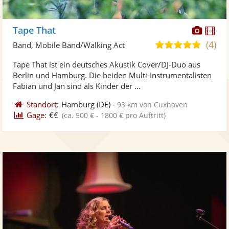
Diese
Di
Tape That
Künst
Kü
(4)
5,0
Band, Mobile Band/Walking Act
stellt
ste
von
Tape That ist ein deutsches Akustik Cover/DJ-Duo aus
Fotos
Vi
5
Berlin und Hamburg. Die beiden Multi-Instrumentalisten
bereit
ber
Sternen
Fabian und Jan sind als Kinder der ...
Standort:
Hamburg
(DE)
-
93 km von Cuxhaven
Gage:
€€
(ca. 500 € - 1800 € pro Auftritt)