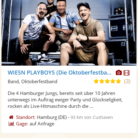
Diese
Di
WIESN PLAYBOYS (Die Oktoberfestband)
Künst
Kü
(3)
5,0
Band, Oktoberfestband
stellt
ste
von
Die 4 Hamburger Jungs, bereits seit über 10 Jahren
Fotos
Vi
5
unterwegs im Auftrag ewiger Party und Glückseligkeit,
bereit
ber
Sternen
rocken als Live-Hitmaschine durch die ...
Standort:
Hamburg
(DE)
-
93 km von Cuxhaven
Gage:
auf Anfrage