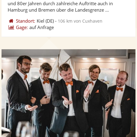
5
und 80er Jahren durch zahlreiche Auftritte auch in
bereit
ber
Sternen
Hamburg und Bremen über die Landesgrenze ...
Standort:
Kiel
(DE)
-
106 km von Cuxhaven
Gage:
auf Anfrage