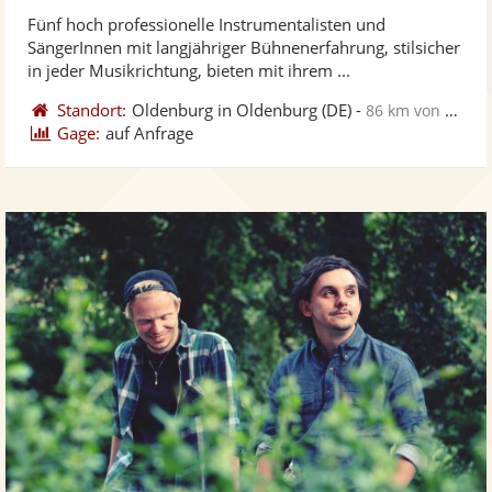
stellt
ste
von
Fünf hoch professionelle Instrumentalisten und
Fotos
Vi
5
SängerInnen mit langjähriger Bühnenerfahrung, stilsicher
bereit
ber
Sternen
in jeder Musikrichtung, bieten mit ihrem ...
Standort:
Oldenburg in Oldenburg
(DE)
-
86 km von Cuxhaven
Gage:
auf Anfrage