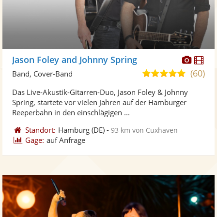
Diese
Di
Jason Foley and Johnny Spring
Künst
Kü
(60)
5,0
Band, Cover-Band
stellt
ste
von
Das Live-Akustik-Gitarren-Duo, Jason Foley & Johnny
Fotos
Vi
5
Spring, startete vor vielen Jahren auf der Hamburger
bereit
ber
Sternen
Reeperbahn in den einschlägigen ...
Standort:
Hamburg
(DE)
-
93 km von Cuxhaven
Gage:
auf Anfrage