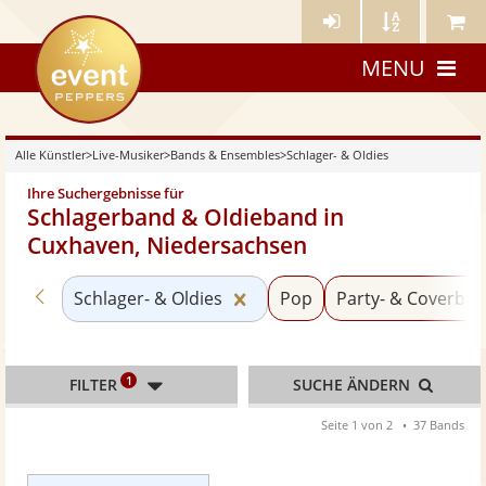
Künstler-
Künstler
Meine
eventpeppers
Login
A-
Künstle
MENU
Z
Alle Künstler
>
Live-Musiker
>
Bands & Ensembles
>
Schlager- & Oldies
Ihre Suchergebnisse für
Schlagerband & Oldieband in
Cuxhaven, Niedersachsen
Zurück zu «Bands & Ensembles»
Kategorie «Schlager- & Oldi
Schlager- & Oldies
Pop
Party- & Coverba
1
FILTER
SUCHE ÄNDERN
Seite 1 von 2
37 Bands