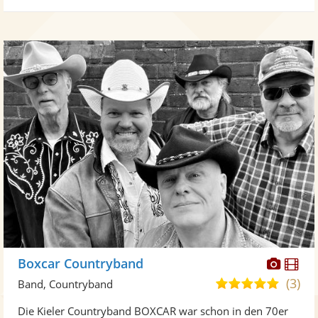
Diese
Di
Boxcar Countryband
Künst
Kü
(3)
5,0
Band, Countryband
stellt
ste
von
Die Kieler Countryband BOXCAR war schon in den 70er
Fotos
Vi