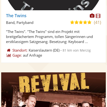
Diese
Di
The Twins
Künst
Kü
(41)
5,0
Band, Partyband
stellt
ste
von
"The Twins". "The Twins" sind ein Projekt mit
Fotos
Vi
5
breitgefächertem Programm, tollen Sängerinnen und
bereit
ber
Sternen
erstklassigem Satzgesang. Besetzung: Keyboard ...
Standort:
Kaiserslautern
(DE)
-
81 km von Merzig
Gage:
auf Anfrage