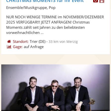
CHRISTMAS MOMENTS für Ihr Event
Künst
Kü
Ensemble/Musikgruppe, Pop
stellt
ste
NUR NOCH WENIGE TERMINE im NOVEMBER/DEZEMBER
Fotos
Vi
2025 VERFÜGBAR!!! JETZT ANFRAGEN! Christmas
bereit
ber
Moments zählt seit Jahren zu den beliebtesten
vorweihnachtlichen ...
Standort:
Trier
(DE)
-
33 km von Merzig
Gage:
auf Anfrage