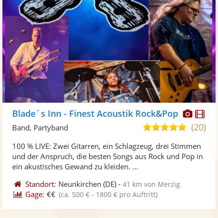
Diese
Di
Blade´s Inn - Finest Acoustik Rock&Pop
Künst
Kü
(20)
4,9
Band, Partyband
stellt
ste
von
100 % LIVE: Zwei Gitarren, ein Schlagzeug, drei Stimmen
Fotos
Vi
5
und der Anspruch, die besten Songs aus Rock und Pop in
bereit
ber
Sternen
ein akustisches Gewand zu kleiden. ...
Standort:
Neunkirchen
(DE)
-
41 km von Merzig
Gage:
€€
(ca. 500 € - 1800 € pro Auftritt)