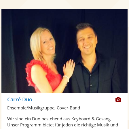
Di
Carré Duo
Kü
Ensemble/Musikgruppe, Cover-Band
ste
Wir sind ein Duo bestehend aus Keyboard & Gesang.
Fo
Unser Programm bietet für jeden die richtige Musik und
ber