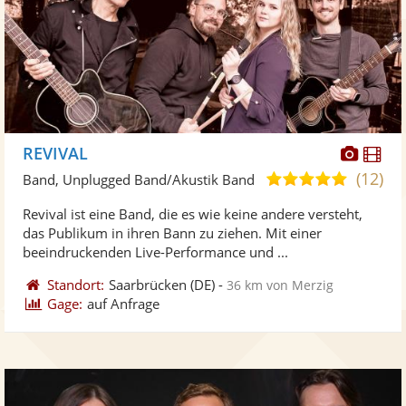
Diese
Di
REVIVAL
Künst
Kü
(12)
4,9
Band, Unplugged Band/Akustik Band
stellt
ste
von
Revival ist eine Band, die es wie keine andere versteht,
Fotos
Vi
5
das Publikum in ihren Bann zu ziehen. Mit einer
bereit
ber
Sternen
beeindruckenden Live-Performance und ...
Standort:
Saarbrücken
(DE)
-
36 km von Merzig
Gage:
auf Anfrage