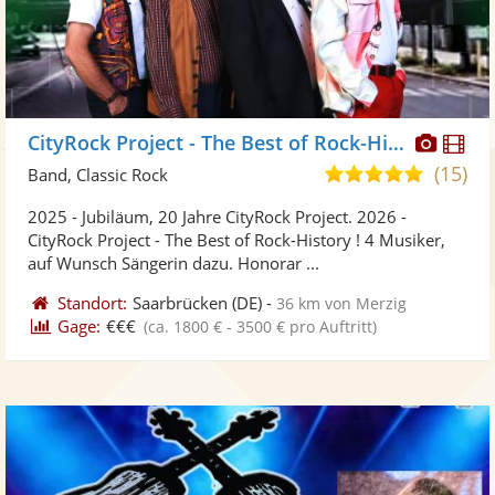
Diese
Di
CityRock Project - The Best of Rock-History !
Künst
Kü
(15)
5,0
Band, Classic Rock
stellt
ste
von
2025 - Jubiläum, 20 Jahre CityRock Project. 2026 -
Fotos
Vi
5
CityRock Project - The Best of Rock-History ! 4 Musiker,
bereit
ber
Sternen
auf Wunsch Sängerin dazu. Honorar ...
Standort:
Saarbrücken
(DE)
-
36 km von Merzig
Gage:
€€€
(ca. 1800 € - 3500 € pro Auftritt)