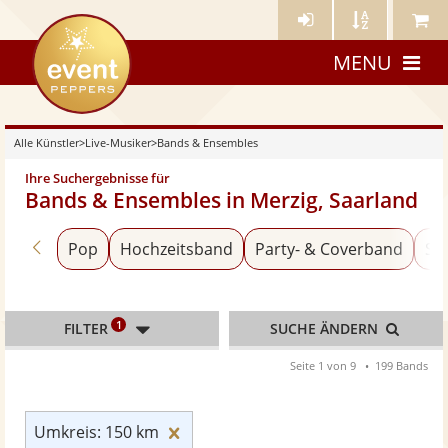
Künstler-
Künstler
Meine
eventpeppers
Login
A-
Künstle
MENU
Z
Alle Künstler
>
Live-Musiker
>
Bands & Ensembles
Ihre Suchergebnisse für
Bands & Ensembles in Merzig, Saarland
Zurück zu «Live-Musiker»
Pop
Hochzeitsband
Party- & Coverband
Sc
1
FILTER
SUCHE ÄNDERN
Seite 1 von 9
199 Bands
Umkreis: 150 km zurücksetzen
Umkreis: 150 km