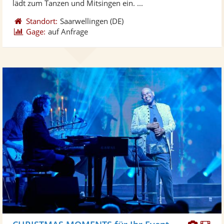
lädt zum Tanzen und Mitsingen ein. ...
Standort:
Saarwellingen
(DE)
Gage:
auf Anfrage
Diese
Di