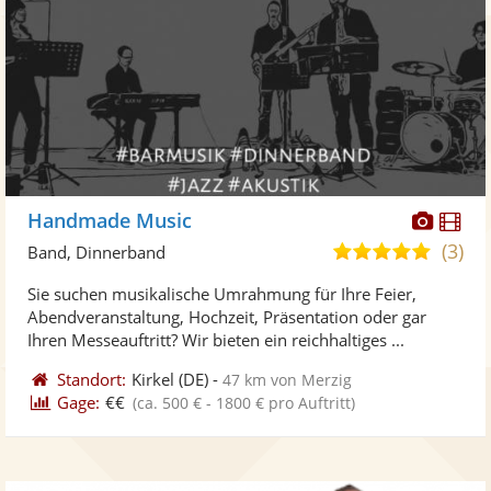
Diese
Di
Handmade Music
Künst
Kü
(3)
4,9
Band, Dinnerband
stellt
ste
von
Sie suchen musikalische Umrahmung für Ihre Feier,
Fotos
Vi
5
Abendveranstaltung, Hochzeit, Präsentation oder gar
bereit
ber
Sternen
Ihren Messeauftritt? Wir bieten ein reichhaltiges ...
Standort:
Kirkel
(DE)
-
47 km von Merzig
Gage:
€€
(ca. 500 € - 1800 € pro Auftritt)