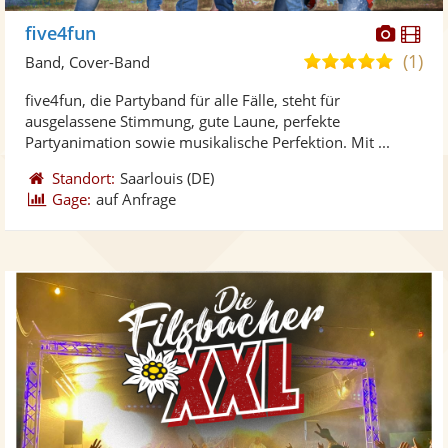
Diese
Di
five4fun
Künst
Kü
(1)
5,0
Band, Cover-Band
stellt
ste
von
five4fun, die Partyband für alle Fälle, steht für
Fotos
Vi
5
ausgelassene Stimmung, gute Laune, perfekte
bereit
ber
Sternen
Partyanimation sowie musikalische Perfektion. Mit ...
Standort:
Saarlouis
(DE)
Gage:
auf Anfrage