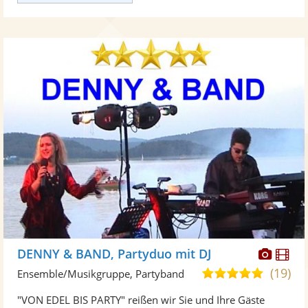
Diese
Di
DENNY & BAND, Partyduo mit DJ
Künst
Kü
(19)
5,0
Ensemble/Musikgruppe, Partyband
stellt
ste
von
"VON EDEL BIS PARTY" reißen wir Sie und Ihre Gäste
Fotos
Vi
5