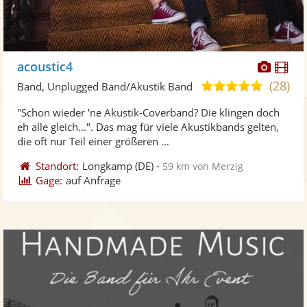
Diese
Di
acoustic4
Künst
Kü
(28)
5,0
Band, Unplugged Band/Akustik Band
stellt
ste
von
"Schon wieder 'ne Akustik-Coverband? Die klingen doch
Fotos
Vi
5
eh alle gleich...". Das mag für viele Akustikbands gelten,
bereit
ber
Sternen
die oft nur Teil einer größeren ...
Standort:
Longkamp
(DE)
-
59 km von Merzig
Gage:
auf Anfrage