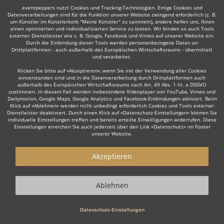
eventpeppers nutzt Cookies und Tracking-Technologien. Einige Cookies und
Datenverarbeitungen sind für die Funktion unserer Website zwingend erforderlich (z. B.
um Künstler im Künstlerkorb "Meine Künstler" zu sammeln), andere helfen uns, Ihnen
einen optimierten und individualisierten Service zu bieten. Wir binden so auch Tools
externer Dienstleister wie z. B. Google, Facebook und Vimeo auf unserer Website ein.
Auch interessant:
Durch die Einbindung dieser Tools werden personenbezogene Daten an
Drittplattformen - auch außerhalb des Europäischen Wirtschaftsraums - übermittelt
und verarbeitet.
Klicken Sie bitte auf «Akzeptieren», wenn Sie mit der Verwendung aller Cookies
einverstanden sind und in die Datenverarbeitung durch Drittplattformen auch
Rock
Oktoberfestband
Top 40
Alternative Band
T
außerhalb des Europäischen Wirtschaftsraums nach Art. 49 Abs. 1 lit. a DSGVO
zustimmen. In diesem Fall werden insbesondere Videoplayer von YouTube, Vimeo und
Dailymotion, Google Maps, Google Analytics und Facebook-Einbindungen aktiviert. Beim
Klick auf «Ablehnen» werden nicht unbedingt erforderlich Cookies und Tools externer
Dienstleister deaktiviert. Durch einen Klick auf «Datenschutz-Einstellungen» können Sie
individuelle Einstellungen treffen und bereits erteilte Einwilligungen widerrufen. Diese
Einstellungen erreichen Sie auch jederzeit über den Link «Datenschutz» im Footer
unserer Website.
Wie funktioniert's?
Akzeptieren
1. Kostenlos anfragen
Starten Sie mit dem Button 'Kostenlos anfragen' eine Anfrage an die für
Sie interessanten Bands und Ensembles. Diesen Button finden Sie auf
Ablehnen
den jeweiligen Künstler-Profil-Seiten der Musiker.
Datenschutz-Einstellungen
2. Angebote erhalten & Details besprechen