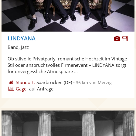
Diese
Di
LINDYANA
Künst
Kü
Band, Jazz
stellt
ste
Ob stilvolle Privatparty, romantische Hochzeit im Vintage-
Fotos
Vi
Stil oder anspruchsvolles Firmenevent – LINDYANA sorgt
bereit
ber
für unvergessliche Atmosphäre ...
Standort:
Saarbrücken
(DE)
-
36 km von Merzig
Gage:
auf Anfrage