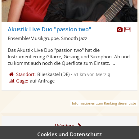
Diese
Di
Akustik Live Duo "passion two"
Künst
Kü
Ensemble/Musikgruppe, Smooth Jazz
stellt
ste
Das Akustik Live Duo "passion two" hat die
Fotos
Vi
Instrumentierung Gitarre, Gesang und Saxophon. Ab und
bereit
ber
zu kommt auch noch die Querflöte zum Einsatz. ...
Standort:
Blieskastel
(DE)
-
51 km von Merzig
Gage:
auf Anfrage
Informationen zum Ranking dieser Liste
Weiter
Cookies und Datenschutz