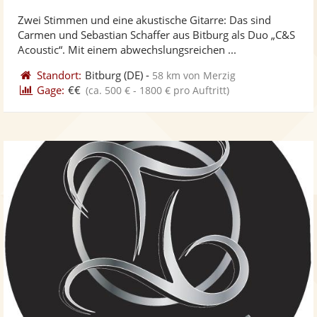
stellt
ste
von
Zwei Stimmen und eine akustische Gitarre: Das sind
Fotos
Vi
5
Carmen und Sebastian Schaffer aus Bitburg als Duo „C&S
bereit
ber
Sternen
Acoustic“. Mit einem abwechslungsreichen ...
Standort:
Bitburg
(DE)
-
58 km von Merzig
Gage:
€€
(ca. 500 € - 1800 € pro Auftritt)