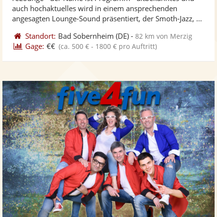
Fotos
Vi
5
auch hochaktuelles wird in einem ansprechenden
bereit
ber
Sternen
angesagten Lounge-Sound präsentiert, der Smoth-Jazz, ...
Standort:
Bad Sobernheim
(DE)
-
82 km von Merzig
Gage:
€€
(ca. 500 € - 1800 € pro Auftritt)