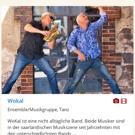
Diese
Di
Wokal
Künst
Kü
Ensemble/Musikgruppe, Tanz
stellt
ste
WoKal ist eine nicht alltägliche Band. Beide Musiker sind
Fotos
Vi
in der saarländischen Musikszene seit Jahrzehnten mit
bereit
ber
den unterschiedlichsten Bands ...