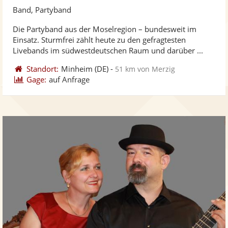
Künst
Kü
Band, Partyband
stellt
ste
Die Partyband aus der Moselregion – bundesweit im
Fotos
Vi
Einsatz. Sturmfrei zählt heute zu den gefragtesten
bereit
ber
Livebands im südwestdeutschen Raum und darüber ...
Standort:
Minheim
(DE)
-
51 km von Merzig
Gage:
auf Anfrage