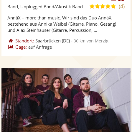
Künst
Kü
(4)
5,0
Band, Unplugged Band/Akustik Band
stellt
ste
von
AnnäX – more than music. Wir sind das Duo AnnäX,
Fotos
Vi
5
bestehend aus Annika Weibel (Gitarre, Piano, Gesang)
bereit
ber
Sternen
und Aläx Steinhauser (Gitarre, Percussion, ...
Standort:
Saarbrücken
(DE)
-
36 km von Merzig
Gage:
auf Anfrage