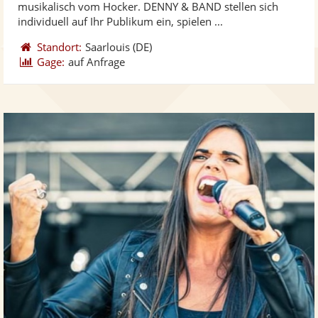
musikalisch vom Hocker. DENNY & BAND stellen sich
bereit
ber
Sternen
individuell auf Ihr Publikum ein, spielen ...
Standort:
Saarlouis
(DE)
Gage:
auf Anfrage