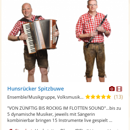
Diese
Di
Hunsrücker Spitzbuwe
Künst
Kü
(13)
5,0
Ensemble/Musikgruppe, Volksmusik-Duo
stellt
ste
von
"VON ZÜNFTIG BIS ROCKIG IM FLOTTEN SOUND"...bis zu
Fotos
Vi
5
5 dynamische Musiker, jeweils mit Sängerin
bereit
ber
Sternen
kombinierbar bringen 15 Instrumente live gespielt ...