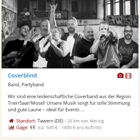
Diese
Di
Coverblind
Künst
Kü
Band, Partyband
stellt
ste
Wir sind eine leidenschaftliche Coverband aus der Region
Fotos
Vi
Trier/Saar/Mosel! Unsere Musik sorgt für tolle Stimmung
bereit
ber
und gute Laune – ideal für Events ...
Standort:
Tawern
(DE)
-
26 km von Merzig
Gage:
€€
(ca. 500 € - 1800 € pro Auftritt)