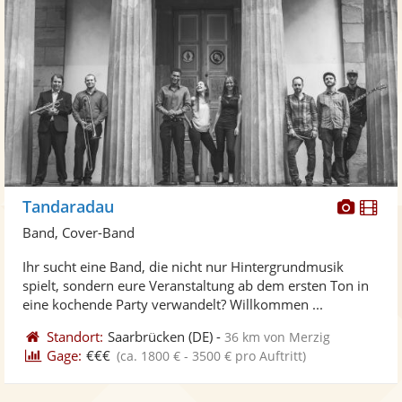
Diese
Di
Tandaradau
Künst
Kü
Band, Cover-Band
stellt
ste
Ihr sucht eine Band, die nicht nur Hintergrundmusik
Fotos
Vi
spielt, sondern eure Veranstaltung ab dem ersten Ton in
bereit
ber
eine kochende Party verwandelt? Willkommen ...
Standort:
Saarbrücken
(DE)
-
36 km von Merzig
Gage:
€€€
(ca. 1800 € - 3500 € pro Auftritt)