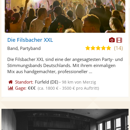
Diese
Di
Die Filsbacher XXL
Künst
Kü
(14)
5,0
Band, Partyband
stellt
ste
von
Die Filsbacher XXL sind eine der angesagtesten Party- und
Fotos
Vi
5
Stimmungsbands Deutschlands. Mit ihrem einmaligen
bereit
ber
Sternen
Mix aus handgemachter, professioneller ...
Standort:
Fürfeld
(DE)
-
98 km von Merzig
Gage:
€€€
(ca. 1800 € - 3500 € pro Auftritt)