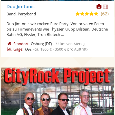
Diese
Di
Duo Jimtonic
Künst
Kü
(62)
5,0
Band, Partyband
stellt
ste
von
Duo Jimtonic-wir rocken Eure Party! Von privaten Feten
Fotos
Vi
5
bis zu Firmenevents wie ThyssenKrupp Bilstein, Deutsche
bereit
ber
Sternen
Bahn AG, Fissler, Tron Biotech ...
Standort:
Osburg
(DE)
-
32 km von Merzig
Gage:
€€€
(ca. 1800 € - 3500 € pro Auftritt)