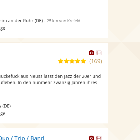
im an der Ruhr
(DE)
-
25 km von Krefeld
age
Dieser
Dieser
Künstler
Künstler
(169)
5,0
stellt
stellt
von
Fotos
Videos
Muckefuck aus Neuss lässt den Jazz der 20er und
5
bereit.
bereit.
aufleben. In den nunmehr zwanzig Jahren ihres
Sternen
s
(DE)
age
Dieser
Dieser
o / Trio / Band