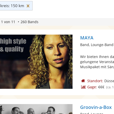
Umkreis: 150 km zurücksetzen
reis: 150 km
 1 von 11
260 Bands
MAYA
Band, Lounge-Band
Wir bieten Ihnen da
gelungene Veranstal
Musikpaket mit Säng
Standort:
Düsse
Gage:
€€€
(ca. 
Groovin-a-Box