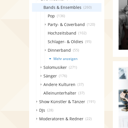
Bands & Ensembles
(260)
Pop
(136)
Party- & Coverband
(120)
Hochzeitsband
(102)
Schlager- & Oldies
(95)
Dinnerband
(55)
Mehr anzeigen
Solomusiker
(271)
Sänger
(176)
Andere Kulturen
(37)
Alleinunterhalter
(37)
Show Künstler & Tänzer
(191)
DJs
(28)
Moderatoren & Redner
(22)