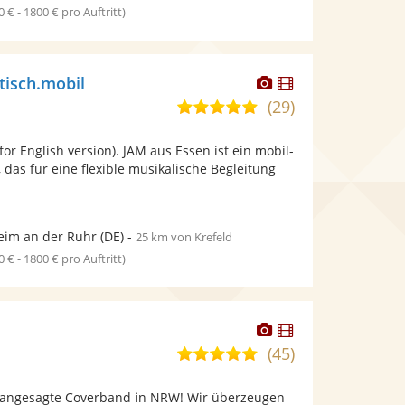
0 € - 1800 € pro Auftritt)
Dieser
Dieser
tisch.mobil
Künstler
Künstler
(29)
5,0
stellt
stellt
von
Fotos
Videos
for English version). JAM aus Essen ist ein mobil-
5
bereit.
bereit.
, das für eine flexible musikalische Begleitung
Sternen
im an der Ruhr
(DE)
-
25 km von Krefeld
0 € - 1800 € pro Auftritt)
Dieser
Dieser
Künstler
Künstler
(45)
5,0
stellt
stellt
von
Fotos
Videos
 angesagte Coverband in NRW! Wir überzeugen
5