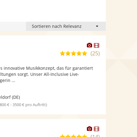
Dieser
Dieser
Künstler
Künstler
(25)
5,0
stellt
stellt
von
Fotos
Videos
s innovative Musikkonzept, das für garantiert
5
bereit.
bereit.
tungen sorgt. Unser All-Inclusive Live-
Sternen
erin ...
ldorf
(DE)
1800 € - 3500 € pro Auftritt)
Dieser
Dieser
Künstler
Künstler
(14)
5,0