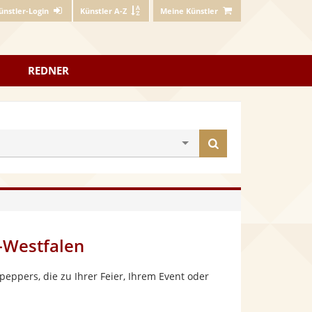
ünstler-Login
Künstler A-Z
Meine Künstler
REDNER
Künstler
finden
-Westfalen
ppers, die zu Ihrer Feier, Ihrem Event oder