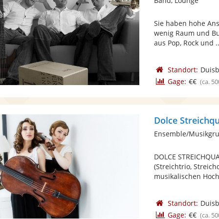
Band, Lounge
Sie haben hohe Ans
wenig Raum und Bud
aus Pop, Rock und ..
Standort:
Duis
Gage:
€€
(ca. 50
Dolce Streichqu
Ensemble/Musikgrup
DOLCE STREICHQUAR
(Streichtrio, Streic
musikalischen Hoch
Standort:
Duis
Gage:
€€
(ca. 50