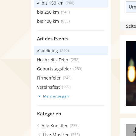
bis 150 km
(260)
Umk
bis 250 km
(543)
bis 400 km
(853)
Seite
Art des Events
beliebig
(260)
Hochzeit - Feier
(252)
Geburtstagsfeier
(253)
Firmenfeier
(249)
Vereinsfest
(199)
Mehr anzeigen
Kategorien
Alle Künstler
(777)
Live-Musiker
(535)