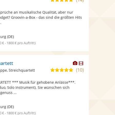
stellt
stellt
von
Fotos
Videos
prüche an musikalische Qualität, aber nur
5
bereit.
bereit.
get? Groovin-a-Box - das sind die größten Hits
Sternen
.
burg
(DE)
0 € - 1800 € pro Auftritt)
Dieser
Dieser
artett
Künstler
Künstler
(10)
5,0
pe, Streichquartett
stellt
stellt
von
Fotos
Videos
TETT *** Musik für gehobene Anlässe***.
5
bereit.
bereit.
hduo, Solo Instrument). Sie wünschen sich
Sternen
genuss ...
burg
(DE)
0 € - 1800 € pro Auftritt)