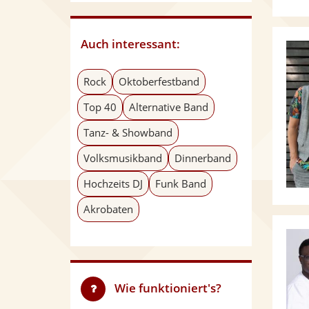
Auch interessant:
Rock
Oktoberfestband
Top 40
Alternative Band
Tanz- & Showband
Volksmusikband
Dinnerband
Hochzeits DJ
Funk Band
Akrobaten
Wie funktioniert's?