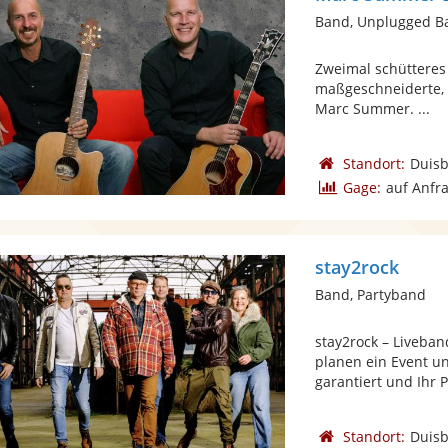
Band, Unplugged B
Zweimal schütteres 
maßgeschneiderte, 
Marc Summer. ...
Standort:
Duis
Gage:
auf Anfr
stay2rock
Band, Partyband
stay2rock – Liveban
planen ein Event u
garantiert und Ihr P
Standort:
Duis