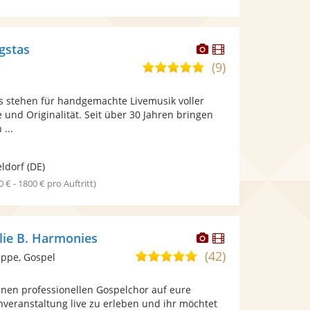
Dieser
Dieser
gstas
Künstler
Künstler
(9)
5,0
stellt
stellt
von
Fotos
Videos
 stehen für handgemachte Livemusik voller
5
bereit.
bereit.
e und Originalität. Seit über 30 Jahren bringen
Sternen
...
ldorf
(DE)
0 € - 1800 € pro Auftritt)
Dieser
Dieser
lie B. Harmonies
Künstler
Künstler
(42)
5,0
ppe, Gospel
stellt
stellt
von
Fotos
Videos
inen professionellen Gospelchor auf eure
5
bereit.
bereit.
nveranstaltung live zu erleben und ihr möchtet
Sternen