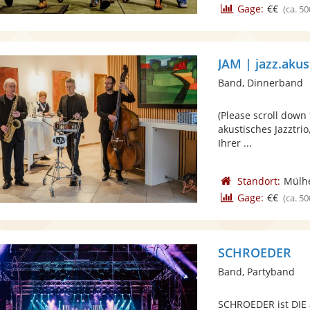
Gage:
€€
(ca. 50
JAM | jazz.akus
Band, Dinnerband
(Please scroll down 
akustisches Jazztrio
Ihrer ...
Standort:
Mülhe
Gage:
€€
(ca. 50
SCHROEDER
Band, Partyband
SCHROEDER ist DIE