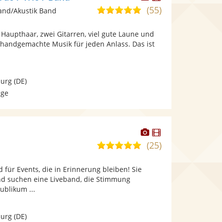
Künstler
Künstler
(55)
4,9
and/Akustik Band
stellt
stellt
von
Fotos
Videos
Haupthaar, zwei Gitarren, viel gute Laune und
5
bereit.
bereit.
handgemachte Musik für jeden Anlass. Das ist
Sternen
burg
(DE)
age
Dieser
Dieser
Künstler
Künstler
(25)
5,0
stellt
stellt
von
Fotos
Videos
d für Events, die in Erinnerung bleiben! Sie
5
bereit.
bereit.
nd suchen eine Liveband, die Stimmung
Sternen
ublikum ...
burg
(DE)