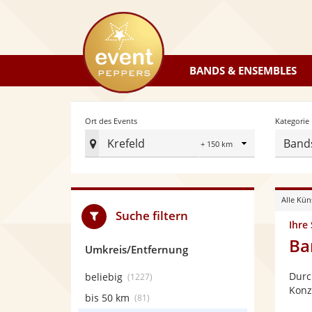
eventpeppers
BANDS & ENSEMBLES
Radius
Ort des Events
Kategorie
Krefeld
Band
Ort
des
Events
Alle Kün
festlegen
Suche filtern
Ihre
Ba
Umkreis/Entfernung
Durc
beliebig
(1227)
Konz
bis 50 km
(81)