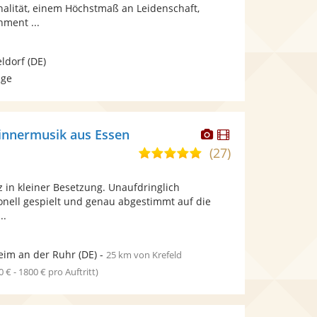
bereit.
bereit.
nalität, einem Höchstmaß an Leidenschaft,
Sternen
inment ...
ldorf
(DE)
age
Dieser
Dieser
Dinnermusik aus Essen
Künstler
Künstler
(27)
4,9
stellt
stellt
von
Fotos
Videos
 in kleiner Besetzung. Unaufdringlich
5
bereit.
bereit.
ionell gespielt und genau abgestimmt auf die
Sternen
..
im an der Ruhr
(DE)
-
25 km von Krefeld
0 € - 1800 € pro Auftritt)