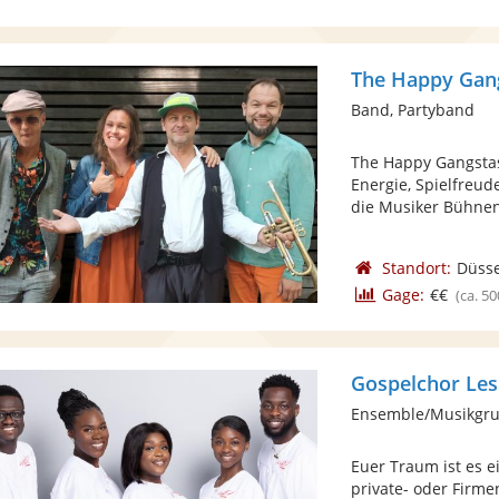
The Happy Gan
Band, Partyband
The Happy Gangstas
Energie, Spielfreud
die Musiker Bühnen 
Standort:
Düsse
Gage:
€€
(ca. 50
Gospelchor Les
Ensemble/Musikgru
Euer Traum ist es e
private- oder Firme