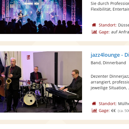
Sie durch Professio
Flexibilität, Enterta
Standort:
Düsse
Gage:
auf Anfr
jazz4lounge - 
Band, Dinnerband
Dezenter Dinnerjazz
arrangiert, profess
jeweilige Situation, .
Standort:
Mülhe
Gage:
€€
(ca. 50