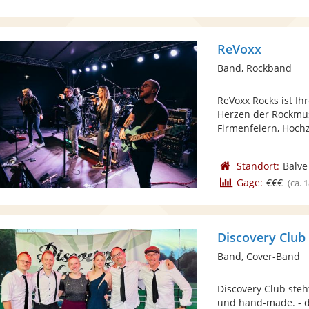
ReVoxx
Band, Rockband
ReVoxx Rocks ist Ih
Herzen der Rockmusi
Firmenfeiern, Hochze
Standort:
Balve
Gage:
€€€
(ca. 
Discovery Club
Band, Cover-Band
Discovery Club steht
und hand-made. - da