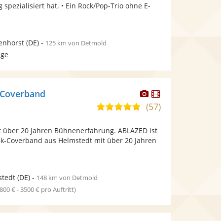
bereit.
bereit.
spezialisiert hat. • Ein Rock/Pop-Trio ohne E-
Sternen
enhorst
(DE)
-
125 km von Detmold
age
Dieser
Dieser
-Coverband
Künstler
Künstler
(57)
4,9
stellt
stellt
von
Fotos
Videos
 über 20 Jahren Bühnenerfahrung. ABLAZED ist
5
bereit.
bereit.
ock-Coverband aus Helmstedt mit über 20 Jahren
Sternen
stedt
(DE)
-
148 km von Detmold
1800 € - 3500 € pro Auftritt)