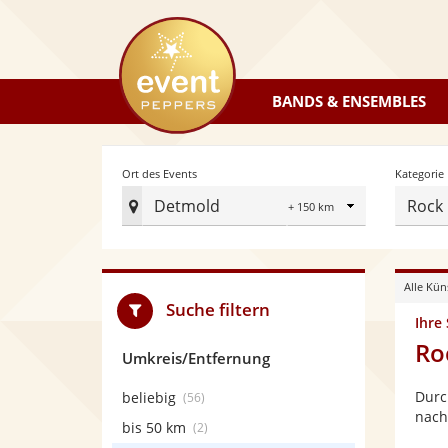
eventpeppers
BANDS & ENSEMBLES
Radius
Ort des Events
Kategorie
Detmold
Rock
Ort
des
Events
Alle Kün
festlegen
Suche filtern
Ihre
Ro
Umkreis/Entfernung
Durc
beliebig
(56)
nach
bis 50 km
(2)