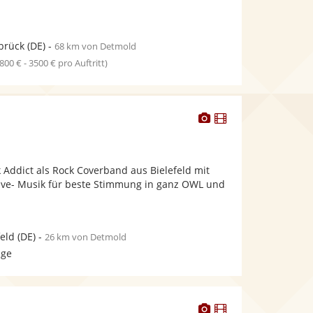
brück
(DE)
-
68 km von Detmold
1800 € - 3500 € pro Auftritt)
Dieser
Dieser
Künstler
Künstler
stellt
stellt
Fotos
Videos
k Addict als Rock Coverband aus Bielefeld mit
bereit.
bereit.
ive- Musik für beste Stimmung in ganz OWL und
feld
(DE)
-
26 km von Detmold
age
Dieser
Dieser