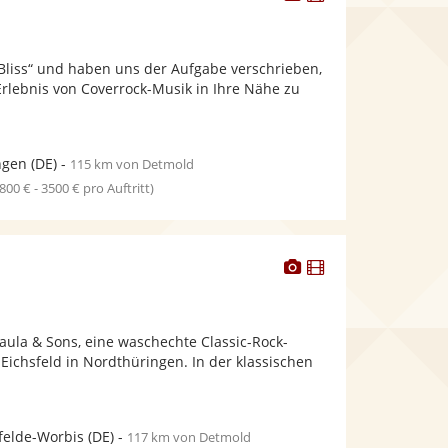
Künstler
Künstler
stellt
stellt
Fotos
Videos
„Bliss“ und haben uns der Aufgabe verschrieben,
bereit.
bereit.
Erlebnis von Coverrock-Musik in Ihre Nähe zu
ngen
(DE)
-
115 km von Detmold
1800 € - 3500 € pro Auftritt)
Dieser
Dieser
Künstler
Künstler
stellt
stellt
Fotos
Videos
aula & Sons, eine waschechte Classic-Rock-
bereit.
bereit.
ichsfeld in Nordthüringen. In der klassischen
felde-Worbis
(DE)
-
117 km von Detmold