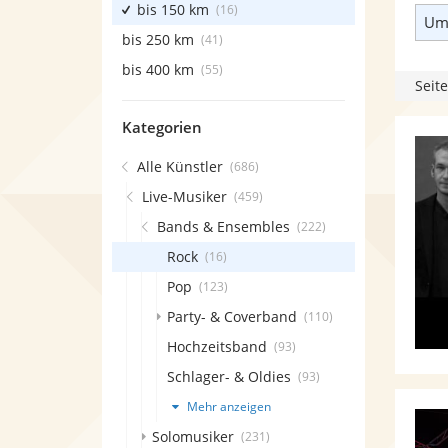
bis 150 km
(16)
Umk
bis 250 km
(41)
bis 400 km
(55)
Seite
Kategorien
Alle Künstler
(686)
Live-Musiker
(459)
Bands & Ensembles
(222)
Rock
(16)
Pop
(123)
Party- & Coverband
(110)
Hochzeitsband
(93)
Schlager- & Oldies
(93)
Mehr anzeigen
Solomusiker
(231)