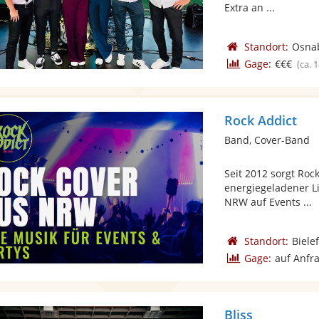
Extra an ...
Standort:
Osna
Gage:
€€€
(ca. 
Rock Addict
Band, Cover-Band
Seit 2012 sorgt Roc
energiegeladener L
NRW auf Events ...
Standort:
Biele
Gage:
auf Anfr
Bliss