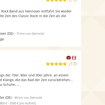
stellt
stellt
von
Fotos
Videos
c Rock Band aus Hannover entführt Sie wieder
5
bereit.
bereit.
te Zeit des Classic Rock! In die Zeit als die
Sternen
over
(DE)
-
75 km von Detmold
age
Dieser
Dieser
Künstler
Künstler
(17)
5,0
stellt
stellt
von
Fotos
Videos
gs der 70er, 80er und 90er Jahre. an einem
5
bereit.
bereit.
 Klänge, die das Rad der Zeit zurückdrehen...
Sternen
u-Schuhe, ...
ter
(DE)
-
86 km von Detmold
1800 € - 3500 € pro Auftritt)