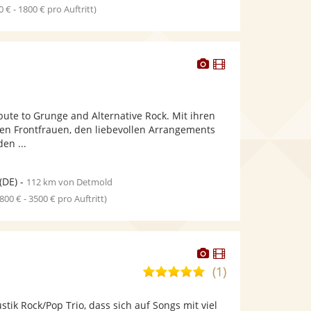
0 € - 1800 € pro Auftritt)
Dieser
Dieser
Künstler
Künstler
stellt
stellt
Fotos
Videos
bute to Grunge and Alternative Rock. Mit ihren
bereit.
bereit.
en Frontfrauen, den liebevollen Arrangements
en ...
(DE)
-
112 km von Detmold
1800 € - 3500 € pro Auftritt)
Dieser
Dieser
Künstler
Künstler
(1)
5,0
stellt
stellt
von
Fotos
Videos
stik Rock/Pop Trio, dass sich auf Songs mit viel
5