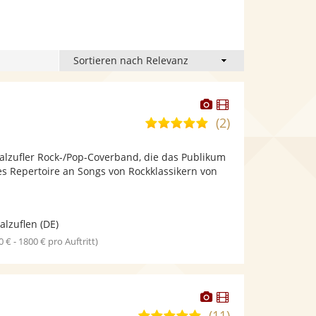
Dieser
Dieser
Künstler
Künstler
(2)
5,0
stellt
stellt
von
Fotos
Videos
alzufler Rock-/Pop-Coverband, die das Publikum
5
bereit.
bereit.
ges Repertoire an Songs von Rockklassikern von
Sternen
alzuflen
(DE)
0 € - 1800 € pro Auftritt)
Dieser
Dieser
Künstler
Künstler
(11)
5,0