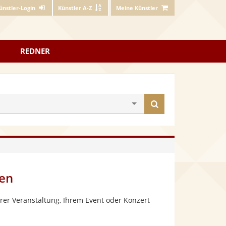
ünstler-Login
Künstler A-Z
Meine Künstler
REDNER
Künstler
finden
len
rer Veranstaltung, Ihrem Event oder Konzert