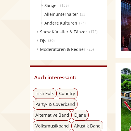
Sänger
(159)
Alleinunterhalter
(33)
Andere Kulturen
(25)
Show Künstler & Tänzer
(172)
DJs
(30)
Moderatoren & Redner
(25)
Auch interessant:
Irish Folk
Country
Party- & Coverband
Alternative Band
DJane
Volksmusikband
Akustik Band