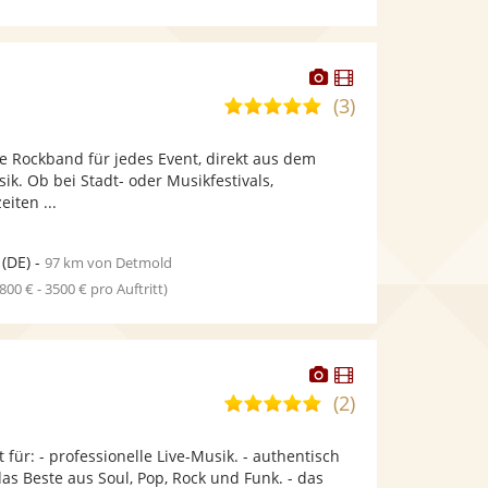
Dieser
Dieser
Künstler
Künstler
(3)
5,0
stellt
stellt
von
Fotos
Videos
re Rockband für jedes Event, direkt aus dem
5
bereit.
bereit.
k. Ob bei Stadt- oder Musikfestivals,
Sternen
iten ...
(DE)
-
97 km von Detmold
1800 € - 3500 € pro Auftritt)
Dieser
Dieser
Künstler
Künstler
(2)
5,0
stellt
stellt
von
Fotos
Videos
 für: - professionelle Live-Musik. - authentisch
5
bereit.
bereit.
s Beste aus Soul, Pop, Rock und Funk. - das
Sternen