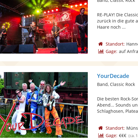
Band, Classic Rock
RE-PLAY! Die Classi
zurück in die gute al
Haare noch ...
Standort:
Hann
Gage:
auf Anfr
YourDecade
Band, Classic Rock
Die besten Rock-Son
Abend... Sounds und
Schlaghosen, Platea
Standort:
Müns
Gage:
€€€
(ca. 