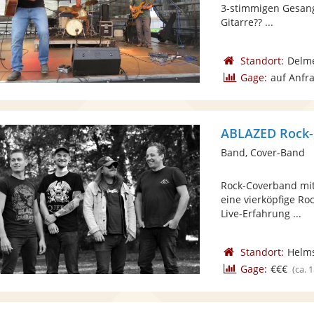
3-stimmigen Gesang 
Gitarre?? ...
Standort:
Delm
Gage:
auf Anfr
ABLAZED Rock
Band, Cover-Band
Rock-Coverband mit
eine vierköpfige R
Live-Erfahrung ...
Standort:
Helm
Gage:
€€€
(ca. 