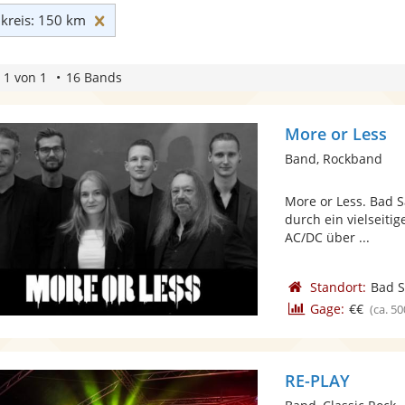
Umkreis: 150 km zurücksetzen
reis: 150 km
 1 von 1
16 Bands
More or Less
Band, Rockband
More or Less. Bad S
durch ein vielseiti
AC/DC über ...
Standort:
Bad S
Gage:
€€
(ca. 50
RE-PLAY