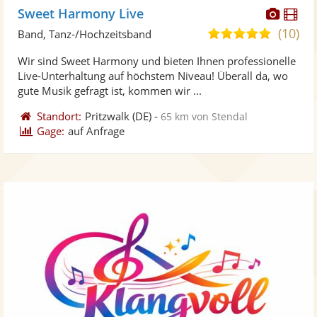
Diese
Di
Sweet Harmony Live
Künst
Kü
(10)
5,0
Band, Tanz-/Hochzeitsband
stellt
ste
von
Wir sind Sweet Harmony und bieten Ihnen professionelle
Fotos
Vi
5
Live-Unterhaltung auf höchstem Niveau! Überall da, wo
bereit
ber
Sternen
gute Musik gefragt ist, kommen wir ...
Standort:
Pritzwalk
(DE)
-
65 km von Stendal
Gage:
auf Anfrage