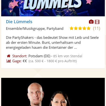
Diese
Di
Die Lümmels
Künst
Kü
(11)
5,0
Ensemble/Musikgruppe, Partyband
stellt
ste
von
Die PartyShakers - das bedeutet Show mit Leib und Seele
Fotos
Vi
5
ab der ersten Minute. Bunt, unterhaltsam und
bereit
ber
Sternen
energiegeladen hauen die Entertainer der ...
Standort:
Potsdam
(DE)
-
85 km von Stendal
Gage:
€€
(ca. 500 € - 1800 € pro Auftritt)