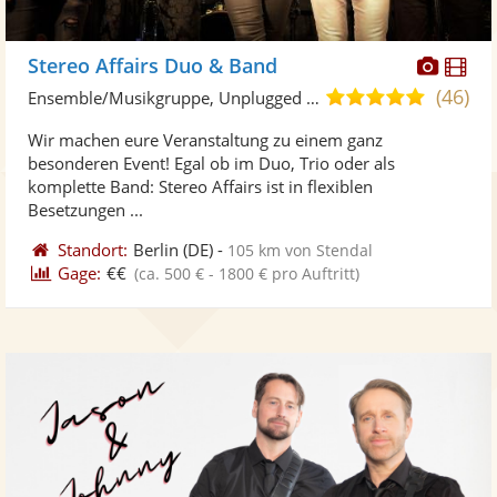
Diese
Di
Stereo Affairs Duo & Band
Künst
Kü
(46)
5,0
Ensemble/Musikgruppe, Unplugged Band/Akustik Band
stellt
ste
von
Wir machen eure Veranstaltung zu einem ganz
Fotos
Vi
5
besonderen Event! Egal ob im Duo, Trio oder als
bereit
ber
Sternen
komplette Band: Stereo Affairs ist in flexiblen
Besetzungen ...
Standort:
Berlin
(DE)
-
105 km von Stendal
Gage:
€€
(ca. 500 € - 1800 € pro Auftritt)