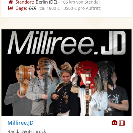
Standort:
Berlin
(DE)
-
105 km von Stendal
Gage:
€€€
(ca. 1800 € - 3500 € pro Auftritt)
Diese
Di
Milliree.JD
Künst
Kü
Band, Deutschrock