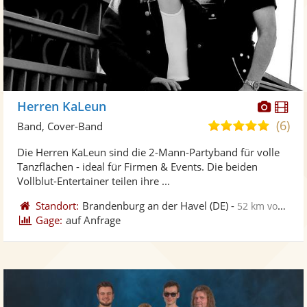
Diese
Di
Herren KaLeun
Künst
Kü
(6)
5,0
Band, Cover-Band
stellt
ste
von
Die Herren KaLeun sind die 2-Mann-Partyband für volle
Fotos
Vi
5
Tanzflächen - ideal für Firmen & Events. Die beiden
bereit
ber
Sternen
Vollblut-Entertainer teilen ihre ...
Standort:
Brandenburg an der Havel
(DE)
-
52 km von Stendal
Gage:
auf Anfrage