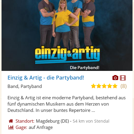
Diese
Di
Einzig & Artig - die Partyband!
Künst
Kü
(8)
4,9
Band, Partyband
stellt
ste
von
Einzig & Artig ist eine moderne Partyband, bestehend aus
Fotos
Vi
5
fünf dynamischen Musikern aus dem Herzen von
bereit
ber
Sternen
Deutschland. In unser buntes Repertoire ...
Standort:
Magdeburg
(DE)
-
54 km von Stendal
Gage:
auf Anfrage