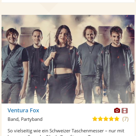
Diese
Di
Ventura Fox
Künst
Kü
(7)
5,0
Band, Partyband
stellt
ste
von
So vielseitig wie ein Schweizer Taschenmesser – nur mit
Fotos
Vi
5