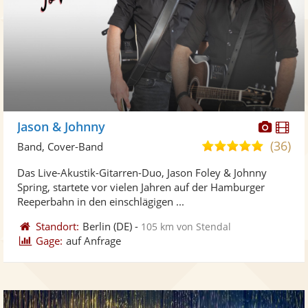
Diese
Di
Jason & Johnny
Künst
Kü
(36)
5,0
Band, Cover-Band
stellt
ste
von
Das Live-Akustik-Gitarren-Duo, Jason Foley & Johnny
Fotos
Vi
5
Spring, startete vor vielen Jahren auf der Hamburger
bereit
ber
Sternen
Reeperbahn in den einschlägigen ...
Standort:
Berlin
(DE)
-
105 km von Stendal
Gage:
auf Anfrage