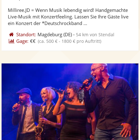
stellt
ste
Milliree.JD = Wenn Musik lebendig wird! Handgemachte
Fotos
Vi
Live-Musik mit Konzertfeeling. Lassen Sie Ihre Gäste live
bereit
ber
ein Konzert der *Deutschrockband ...
Standort:
Magdeburg
(DE)
-
54 km von Stendal
Gage:
€€
(ca. 500 € - 1800 € pro Auftritt)