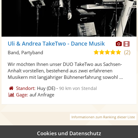
Diese
Di
Uli & Andrea TakeTwo - Dance Musik
Künst
Kü
(2)
5,0
Band, Partyband
stellt
ste
von
Wir möchten Ihnen unser DUO TakeTwo aus Sachsen-
Fotos
Vi
5
Anhalt vorstellen, bestehend aus zwei erfahrenen
bereit
ber
Sternen
Musikern mit langjähriger Bühnenerfahrung sowohl ...
Standort:
Huy
(DE)
-
90 km von Stendal
Gage:
auf Anfrage
Informationen zum Ranking dieser Liste
Cookies und Datenschutz