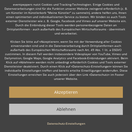
Weiter
eventpeppers nutzt Cookies und Tracking-Technologien. Einige Cookies und
Datenverarbeitungen sind für die Funktion unserer Website zwingend erforderlich (z. B.
um Künstler im Künstlerkorb "Meine Künstler" zu sammeln), andere helfen uns, Ihnen
einen optimierten und individualisierten Service zu bieten. Wir binden so auch Tools
externer Dienstleister wie z. B. Google, Facebook und Vimeo auf unserer Website ein.
Durch die Einbindung dieser Tools werden personenbezogene Daten an
Drittplattformen - auch außerhalb des Europäischen Wirtschaftsraums - übermittelt
und verarbeitet.
Auch interessant:
Klicken Sie bitte auf «Akzeptieren», wenn Sie mit der Verwendung aller Cookies
einverstanden sind und in die Datenverarbeitung durch Drittplattformen auch
außerhalb des Europäischen Wirtschaftsraums nach Art. 49 Abs. 1 lit. a DSGVO
zustimmen. In diesem Fall werden insbesondere Videoplayer von YouTube, Vimeo und
Dailymotion, Google Maps, Google Analytics und Facebook-Einbindungen aktiviert. Beim
Rock
Top 40
Alternative Band
Tanz- & Showband
Klick auf «Ablehnen» werden nicht unbedingt erforderlich Cookies und Tools externer
Dienstleister deaktiviert. Durch einen Klick auf «Datenschutz-Einstellungen» können Sie
individuelle Einstellungen treffen und bereits erteilte Einwilligungen widerrufen. Diese
Einstellungen erreichen Sie auch jederzeit über den Link «Datenschutz» im Footer
unserer Website.
Akzeptieren
Wie funktioniert's?
1. Kostenlos anfragen
Ablehnen
Starten Sie mit dem Button 'Kostenlos anfragen' eine Anfrage an die für
Sie interessanten Bands - also z. B. bestimmte Partybands &
Datenschutz-Einstellungen
Coverbands. Diesen Button finden Sie auf den jeweiligen Künstler-