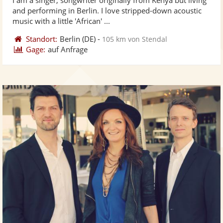
Fotos
Vi
5
and performing in Berlin. I love stripped-down acoustic
bereit
ber
Sternen
music with a little 'African' ...
Standort:
Berlin
(DE)
-
105 km von Stendal
Gage:
auf Anfrage