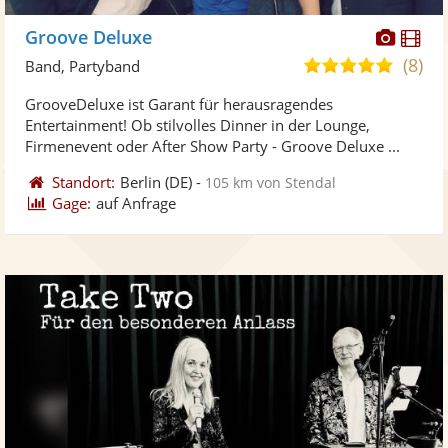
Diese
Di
Groove Deluxe
Künst
Kü
(8)
5,0
Band, Partyband
stellt
ste
von
GrooveDeluxe ist Garant für herausragendes
Fotos
Vi
5
Entertainment! Ob stilvolles Dinner in der Lounge,
bereit
ber
Sternen
Firmenevent oder After Show Party - Groove Deluxe ...
Standort:
Berlin
(DE)
-
105 km von Stendal
Gage:
auf Anfrage