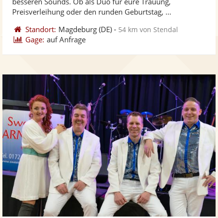
besseren Sounds. Ob als Duo für eure Trauung,
bereit
ber
Sternen
Preisverleihung oder den runden Geburtstag, ...
Standort:
Magdeburg
(DE)
-
54 km von Stendal
Gage:
auf Anfrage