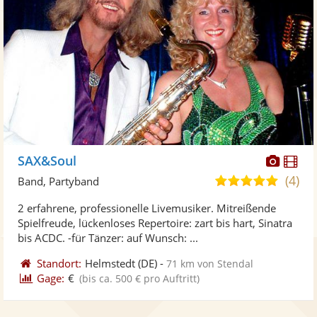
Diese
Di
SAX&Soul
Künst
Kü
(4)
4,9
Band, Partyband
stellt
ste
von
2 erfahrene, professionelle Livemusiker. Mitreißende
Fotos
Vi
5
Spielfreude, lückenloses Repertoire: zart bis hart, Sinatra
bereit
ber
Sternen
bis ACDC. -für Tänzer: auf Wunsch: ...
Standort:
Helmstedt
(DE)
-
71 km von Stendal
Gage:
€
(bis ca. 500 € pro Auftritt)