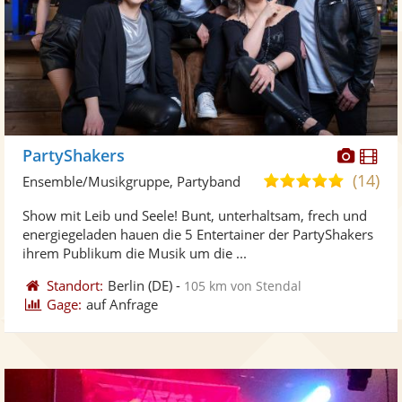
Diese
Di
PartyShakers
Künst
Kü
(14)
4,9
Ensemble/Musikgruppe, Partyband
stellt
ste
von
Show mit Leib und Seele! Bunt, unterhaltsam, frech und
Fotos
Vi
5
energiegeladen hauen die 5 Entertainer der PartyShakers
bereit
ber
Sternen
ihrem Publikum die Musik um die ...
Standort:
Berlin
(DE)
-
105 km von Stendal
Gage:
auf Anfrage