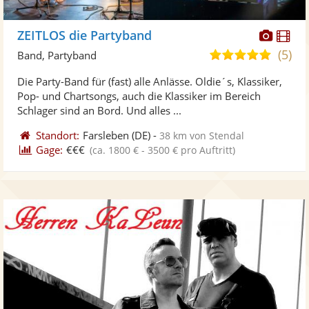
Diese
Di
ZEITLOS die Partyband
Künst
Kü
(5)
5,0
Band, Partyband
stellt
ste
von
Die Party-Band für (fast) alle Anlässe. Oldie´s, Klassiker,
Fotos
Vi
5
Pop- und Chartsongs, auch die Klassiker im Bereich
bereit
ber
Sternen
Schlager sind an Bord. Und alles ...
Standort:
Farsleben
(DE)
-
38 km von Stendal
Gage:
€€€
(ca. 1800 € - 3500 € pro Auftritt)