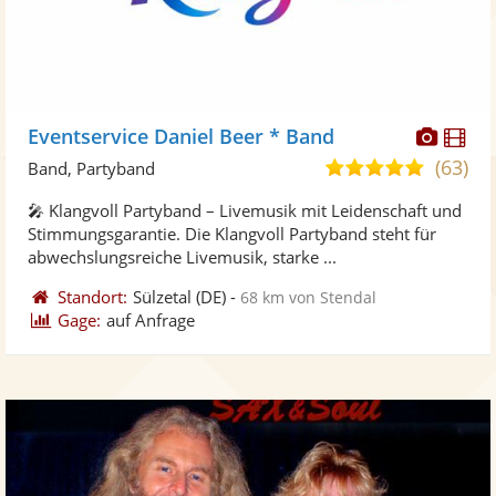
Diese
Di
Eventservice Daniel Beer * Band
Künst
Kü
(63)
4,9
Band, Partyband
stellt
ste
von
🎤 Klangvoll Partyband – Livemusik mit Leidenschaft und
Fotos
Vi
5
Stimmungsgarantie. Die Klangvoll Partyband steht für
bereit
ber
Sternen
abwechslungsreiche Livemusik, starke ...
Standort:
Sülzetal
(DE)
-
68 km von Stendal
Gage:
auf Anfrage