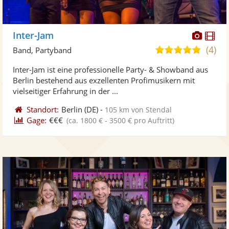
Diese
Di
Inter-Jam
Künst
Kü
(4)
5,0
Band, Partyband
stellt
ste
von
Inter-Jam ist eine professionelle Party- & Showband aus
Fotos
Vi
5
Berlin bestehend aus exzellenten Profimusikern mit
bereit
ber
Sternen
vielseitiger Erfahrung in der ...
Standort:
Berlin
(DE)
-
105 km von Stendal
Gage:
€€€
(ca. 1800 € - 3500 € pro Auftritt)