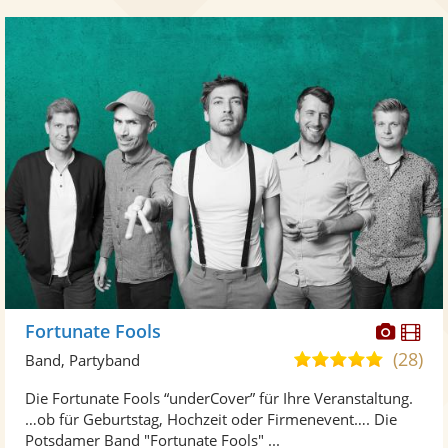
Diese
Di
Fortunate Fools
Künst
Kü
(28)
5,0
Band, Partyband
stellt
ste
von
Die Fortunate Fools “underCover” für Ihre Veranstaltung.
Fotos
Vi
5
…ob für Geburtstag, Hochzeit oder Firmenevent…. Die
bereit
ber
Sternen
Potsdamer Band "Fortunate Fools" ...