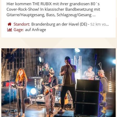
Hier kommen THE RUBIX mit ihrer grandiosen 80´s
Fotos
Vi
5
Cover-Rock-Show! In klassischer Bandbesetzung mit
bereit
ber
Sternen
Gitarre/Hauptgesang, Bass, Schlagzeug/Gesang ...
Standort:
Brandenburg an der Havel
(DE)
-
52 km von Stendal
Gage:
auf Anfrage