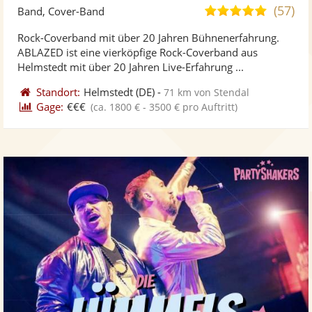
Künst
Kü
(57)
4,9
Band, Cover-Band
stellt
ste
von
Rock-Coverband mit über 20 Jahren Bühnenerfahrung.
Fotos
Vi
5
ABLAZED ist eine vierköpfige Rock-Coverband aus
bereit
ber
Sternen
Helmstedt mit über 20 Jahren Live-Erfahrung ...
Standort:
Helmstedt
(DE)
-
71 km von Stendal
Gage:
€€€
(ca. 1800 € - 3500 € pro Auftritt)