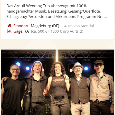
stellt
ste
von
Das Arnulf Wenning Trio überzeugt mit 100%
Fotos
Vi
5
handgemachter Musik. Besetzung: Gesang/Querflöte,
bereit
ber
Sternen
Schlagzeug/Percussion und Akkordeon. Programm Nr. ...
Standort:
Magdeburg
(DE)
-
54 km von Stendal
Gage:
€€
(ca. 500 € - 1800 € pro Auftritt)