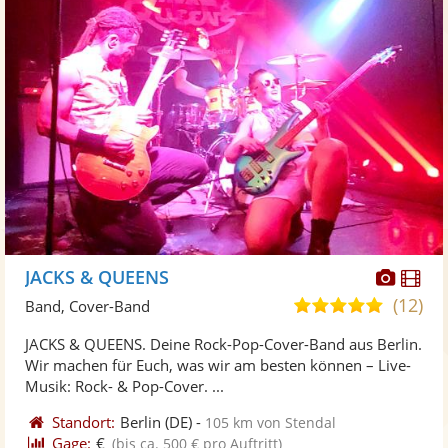
Diese
Di
JACKS & QUEENS
Künst
Kü
(12)
4,9
Band, Cover-Band
stellt
ste
von
JACKS & QUEENS. Deine Rock-Pop-Cover-Band aus Berlin.
Fotos
Vi
5
Wir machen für Euch, was wir am besten können – Live-
bereit
ber
Sternen
Musik: Rock- & Pop-Cover. ...
Standort:
Berlin
(DE)
-
105 km von Stendal
Gage:
€
(bis ca. 500 € pro Auftritt)