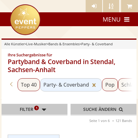
Künstler-
Künstler
Meine
eventpeppers
Login
A-
Künstle
MENU
Z
Alle Künstler
>
Live-Musiker
>
Bands & Ensembles
>
Party- & Coverband
Ihre Suchergebnisse für
Partyband & Coverband in Stendal,
Sachsen-Anhalt
Zurück zu «Bands & Ensembles»
Kategorie «Party
Top 40
Party- & Coverband
Pop
Schlage
1
FILTER
SUCHE ÄNDERN
Seite 1 von 6
121 Bands