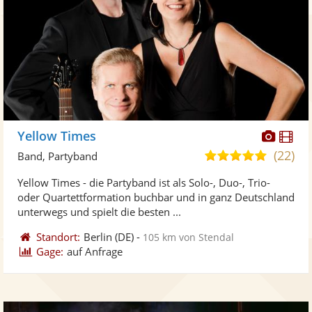
Diese
Di
Yellow Times
Künst
Kü
(22)
5,0
Band, Partyband
stellt
ste
von
Yellow Times - die Partyband ist als Solo-, Duo-, Trio-
Fotos
Vi
5
oder Quartettformation buchbar und in ganz Deutschland
bereit
ber
Sternen
unterwegs und spielt die besten ...
Standort:
Berlin
(DE)
-
105 km von Stendal
Gage:
auf Anfrage