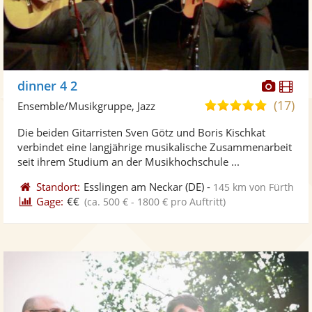
Diese
Di
dinner 4 2
Künst
Kü
(17)
5,0
Ensemble/Musikgruppe, Jazz
stellt
ste
von
Die beiden Gitarristen Sven Götz und Boris Kischkat
Fotos
Vi
5
verbindet eine langjährige musikalische Zusammenarbeit
bereit
ber
Sternen
seit ihrem Studium an der Musikhochschule ...
Standort:
Esslingen am Neckar
(DE)
-
145 km von Fürth
Gage:
€€
(ca. 500 € - 1800 € pro Auftritt)