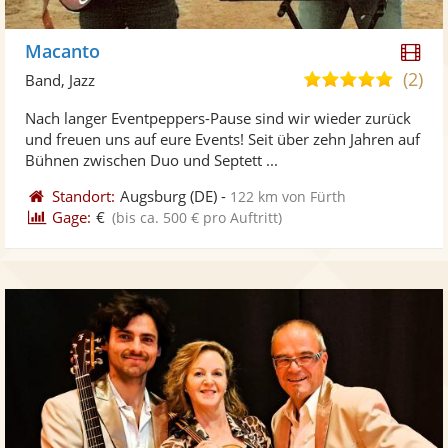
Di
Macanto
Kü
(2)
5,0
Band, Jazz
ste
von
Nach langer Eventpeppers-Pause sind wir wieder zurück
Vi
5
und freuen uns auf eure Events! Seit über zehn Jahren auf
ber
Sternen
Bühnen zwischen Duo und Septett ...
Standort:
Augsburg
(DE)
-
122 km von Fürth
Gage:
€
(bis ca. 500 € pro Auftritt)