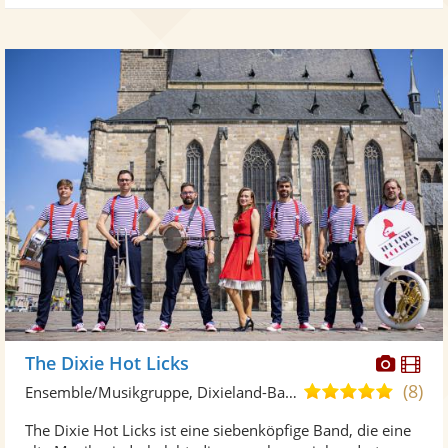
Diese
Di
The Dixie Hot Licks
Künst
Kü
(8)
5,0
Ensemble/Musikgruppe, Dixieland-Band
stellt
ste
von
The Dixie Hot Licks ist eine siebenköpfige Band, die eine
Fotos
Vi
5