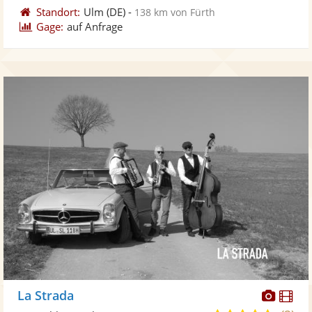
Standort:
Ulm
(DE)
-
138 km von Fürth
Gage:
auf Anfrage
Diese
Di
La Strada
Künst
Kü