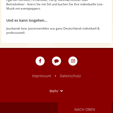
Betriebsfeier - feiern Sie mit Stil und buchen Sie Ihre individuelle Live-
Musik mit eventpeppers.
Und es kann losgehen...
Jazzbands bzw. Jazzensembles aus ganz Deutschland: individuell &
professionell.
eventpeppers
Blog
eventpeppers
auf
auf
Facebook
Instagram
•
Impressum
Datenschutz
Show
Mehr
NACH OBEN