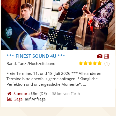
Diese
Di
*** FINEST SOUND 4U ***
Künst
Kü
(1)
5,0
Band, Tanz-/Hochzeitsband
stellt
ste
von
Freie Termine: 11. und 18. Juli 2026 *** Alle anderen
Fotos
Vi
5
Termine bitte ebenfalls gerne anfragen. *Klangliche
bereit
ber
Sternen
Perfektion und unvergessliche Momente*. ...
Standort:
Ulm
(DE)
-
138 km von Fürth
Gage:
auf Anfrage