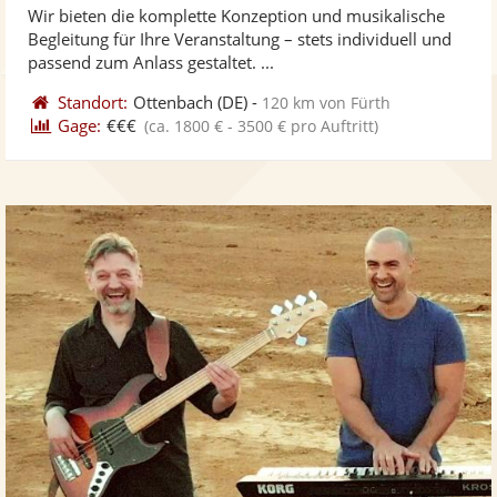
Wir bieten die komplette Konzeption und musikalische
Fotos
Vi
5
Begleitung für Ihre Veranstaltung – stets individuell und
bereit
ber
Sternen
passend zum Anlass gestaltet. ...
Standort:
Ottenbach
(DE)
-
120 km von Fürth
Gage:
€€€
(ca. 1800 € - 3500 € pro Auftritt)