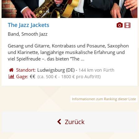
Diese
Di
The Jazz Jackets
Künst
Kü
Band, Smooth Jazz
stellt
ste
Gesang und Gitarre, Kontrabass und Posaune, Saxophon
Fotos
Vi
und Klarinette, langjährige musikalische Erfahrung und
bereit
ber
viel Spielfreude –. das bieten ”The ...
Standort:
Ludwigsburg
(DE)
-
144 km von Fürth
Gage:
€€
(ca. 500 € - 1800 € pro Auftritt)
Informationen zum Ranking dieser Liste
Zurück