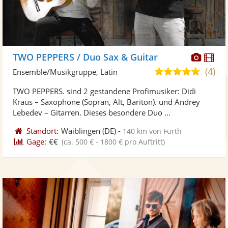
Diese
Di
TWO PEPPERS / Duo Sax & Guitar
Künst
Kü
(4)
5,0
Ensemble/Musikgruppe, Latin
stellt
ste
von
TWO PEPPERS. sind 2 gestandene Profimusiker: Didi
Fotos
Vi
5
Kraus – Saxophone (Sopran, Alt, Bariton). und Andrey
bereit
ber
Sternen
Lebedev – Gitarren. Dieses besondere Duo ...
Standort:
Waiblingen
(DE)
-
140 km von Fürth
Gage:
€€
(ca. 500 € - 1800 € pro Auftritt)