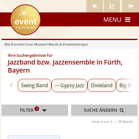
Künstler-
Künstler
Meine
eventpeppers
Login
A-
Künstle
MENU
Z
Alle Künstler
>
Live-Musiker
>
Bands & Ensembles
>
Jazz
Ihre Suchergebnisse für
Jazzband bzw. Jazzensemble in Fürth,
Bayern
Zurück zu «Bands & Ensembles»
Swing Band
Gypsy Jazz
Dixieland
Big Ban
1
FILTER
SUCHE ÄNDERN
Seite 2 von 2
39 Bands