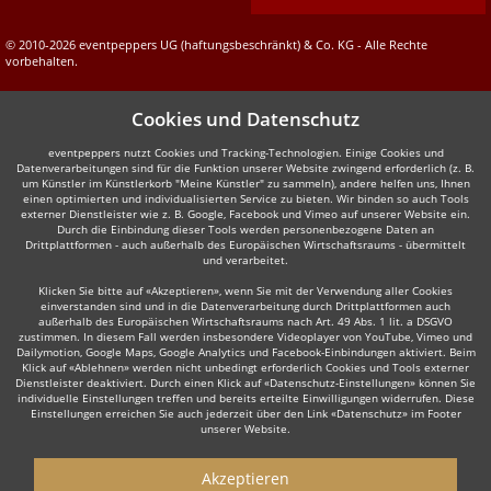
© 2010-2026 eventpeppers UG (haftungsbeschränkt) & Co. KG - Alle Rechte
vorbehalten.
Cookies und Datenschutz
eventpeppers nutzt Cookies und Tracking-Technologien. Einige Cookies und
Datenverarbeitungen sind für die Funktion unserer Website zwingend erforderlich (z. B.
um Künstler im Künstlerkorb "Meine Künstler" zu sammeln), andere helfen uns, Ihnen
einen optimierten und individualisierten Service zu bieten. Wir binden so auch Tools
externer Dienstleister wie z. B. Google, Facebook und Vimeo auf unserer Website ein.
Durch die Einbindung dieser Tools werden personenbezogene Daten an
Drittplattformen - auch außerhalb des Europäischen Wirtschaftsraums - übermittelt
und verarbeitet.
Klicken Sie bitte auf «Akzeptieren», wenn Sie mit der Verwendung aller Cookies
einverstanden sind und in die Datenverarbeitung durch Drittplattformen auch
außerhalb des Europäischen Wirtschaftsraums nach Art. 49 Abs. 1 lit. a DSGVO
zustimmen. In diesem Fall werden insbesondere Videoplayer von YouTube, Vimeo und
Dailymotion, Google Maps, Google Analytics und Facebook-Einbindungen aktiviert. Beim
Klick auf «Ablehnen» werden nicht unbedingt erforderlich Cookies und Tools externer
Dienstleister deaktiviert. Durch einen Klick auf «Datenschutz-Einstellungen» können Sie
individuelle Einstellungen treffen und bereits erteilte Einwilligungen widerrufen. Diese
Einstellungen erreichen Sie auch jederzeit über den Link «Datenschutz» im Footer
unserer Website.
Akzeptieren