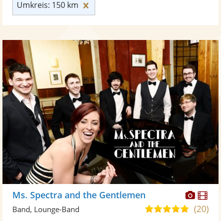
Umkreis: 150 km zurücksetzen
Umkreis: 150 km
Diese
Di
Ms. Spectra and the Gentlemen
Künst
Kü
(20)
5,0
Band, Lounge-Band
stellt
ste
von