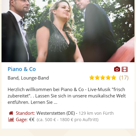
Diese
Di
Piano & Co
Künst
Kü
(17)
5,0
Band, Lounge-Band
stellt
ste
von
Herzlich willkommen bei Piano & Co - Live-Musik "frisch
Fotos
Vi
5
zubereitet". ​. ​Lassen Sie sich in unsere musikalische Welt
bereit
ber
Sternen
entführen. Lernen Sie ...
Standort:
Westerstetten
(DE)
-
129 km von Fürth
Gage:
€€
(ca. 500 € - 1800 € pro Auftritt)