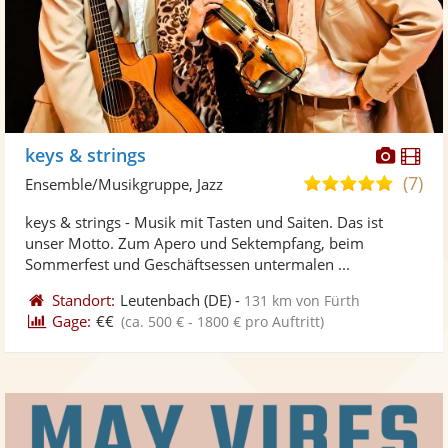
Diese
Di
keys & strings
Künst
Kü
(7)
5,0
Ensemble/Musikgruppe, Jazz
stellt
ste
von
keys & strings - Musik mit Tasten und Saiten. Das ist
Fotos
Vi
5
unser Motto. Zum Apero und Sektempfang, beim
bereit
ber
Sternen
Sommerfest und Geschäftsessen untermalen ...
Standort:
Leutenbach
(DE)
-
131 km von Fürth
Gage:
€€
(ca. 500 € - 1800 € pro Auftritt)