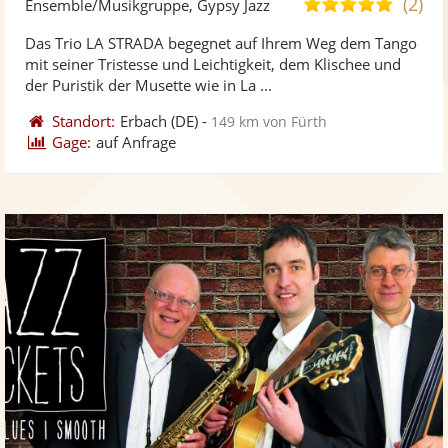
(2)
5,0
Ensemble/Musikgruppe, Gypsy Jazz
stellt
ste
von
Das Trio LA STRADA begegnet auf Ihrem Weg dem Tango
Fotos
Vi
5
mit seiner Tristesse und Leichtigkeit, dem Klischee und
bereit
ber
Sternen
der Puristik der Musette wie in La ...
Standort:
Erbach
(DE)
-
149 km von Fürth
Gage:
auf Anfrage