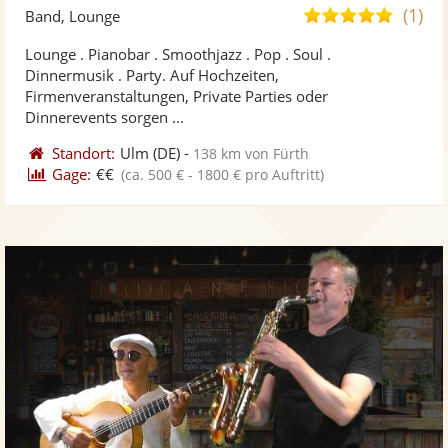
Künst
Kü
(1)
5,0
Band, Lounge
stellt
ste
von
Lounge . Pianobar . Smoothjazz . Pop . Soul .
Fotos
Vi
5
Dinnermusik . Party. Auf Hochzeiten,
bereit
ber
Sternen
Firmenveranstaltungen, Private Parties oder
Dinnerevents sorgen ...
Standort:
Ulm
(DE)
-
138 km von Fürth
Gage:
€€
(ca. 500 € - 1800 € pro Auftritt)