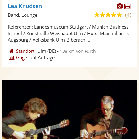
Diese
Di
Lea Knudsen
Künst
Kü
(4)
5,0
Band, Lounge
stellt
ste
von
Referenzen: Landesmuseum Stuttgart / Munich Business
Fotos
Vi
5
School / Kunsthalle Weishaupt Ulm / Hotel Maximilian´s
bereit
ber
Sternen
Augsburg / Volksbank Ulm-Biberach ...
Standort:
Ulm
(DE)
-
138 km von Fürth
Gage:
auf Anfrage