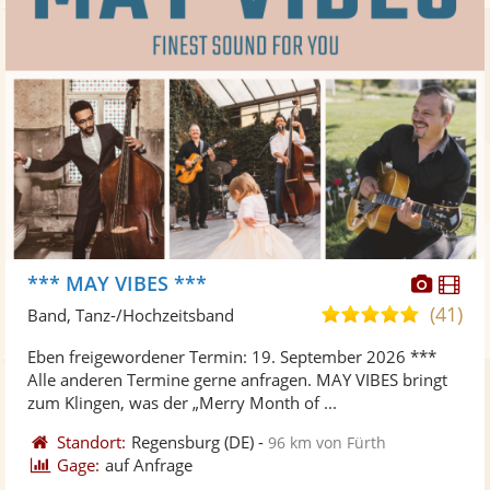
Diese
Di
*** MAY VIBES ***
Künst
Kü
(41)
5,0
Band, Tanz-/Hochzeitsband
stellt
ste
von
Eben freigewordener Termin: 19. September 2026 ***
Fotos
Vi
5
Alle anderen Termine gerne anfragen. MAY VIBES bringt
bereit
ber
Sternen
zum Klingen, was der „Merry Month of ...
Standort:
Regensburg
(DE)
-
96 km von Fürth
Gage:
auf Anfrage